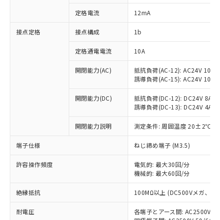
対応済み：EU RoHS指令（10物質）の
定格電流
12mA
非含有に対応した製品が提供可能な商品で
す。
接点定格
接点構成
1b
対応予定：EU RoHS指令（10物質）の非含
ご利用条件
有に対応した製品に切り替える予定のある
定格通電電流
10A
商品です。
対応予定なし：EU RoHS指令（10物質）の
開閉能力(AC)
抵抗負荷(AC-12): AC24V 10A/A
以下の条件をお読みいただき、同意のうえ
非含有に非対応の商品で、対応品を出す予
誘導負荷(AC-15): AC24V 10A/AC
ご利用ください。
定はありません。
調査・確認中：EU RoHS指令（10物質）の
開閉能力(DC)
抵抗負荷(DC-12): DC24V 8A/DC
本サービスは、当社制御機器事業取扱
※1 中国RoHS○×表
誘導負荷(DC-13): DC24V 4A/DC
非含有の対応状況を調査中または確認中の
商品の当社在庫状況および標準価格
商品です。
(税抜)を提供させていただくもので
開閉能力説明
測定条件: 周囲温度 20±2℃、
「○」：最大均質材料含有率が中国RoHSの
非該当品：ライセンス料など無形物で、有
す。
基準値以下であることを示します。
害物質有無と関係のない商品です。
当社制御機器事業取扱商品の中には、
端子仕様
ねじ締め端子 (M3.5)
「×」：最大均質材料含有率が中国RoHSの
仕入先様の事情により、非含有部品として
本サービスの対象外となる商品もある
基準値を超えていることを示します。
いたものが、含有品と判明した場合などや
当社は、これら貴社製品のうち、外国
ことをご了承ください。
許容操作頻度
電気的: 最大30回/分
「－」：未確認です。当社販売部門へお問
むを得ず変更することがあります。
為替および外国貿易法に定める商品
機械的: 最大60回/分
在庫状況および標準価格照会結果は、
い合わせください。
（以下｢規制貨物等」という）を輸出
記載している更新日時点での社内デー
*EU RoHS指令（10物質）：
または国外への提供する場合は、日本
絶縁抵抗
100MΩ以上 (DC500Vメガ、
記
タに基づき作成されるものであり、閲
説明
鉛(Pb) 1000ppm以下、 水銀(Hg) 1000ppm以下、 カド
*中国RoHS10物質の基準値 (GB/T26572)：
国政府の輸出許可(または役務取引許
号
覧された時点での実際の在庫および標
ミウム(Cd) 100ppm以下、
Pb(鉛) :1000ppm、 Hg(水銀) : 1000ppm、 Cd(カドミウ
耐電圧
各端子とアース間: AC2500V 50/
可)を取得するなどの必要な手続きを
六価クロム(Cr(Ⅵ)) 1000ppm以下、ポリ臭化ビフェニル
ム) : 100ppm、
準価格とは異なる場合があることをご