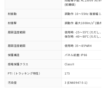
類(PBB) 1000ppm以下、ポリ臭化ジフェニルエーテル類
同極端子間: AC2500V 50/60
Cr(Ⅵ)(六価クロム) : 1000ppm、 PBBs(ポリ臭化ビフェ
とります。
了承ください。
(PBDE) 1000ppm以下、フタル酸ビス(2-エチルヘキシ
○
一定数以上の在庫あり
ニル類) : 1000ppm、 PBDEs(ポリ臭化ジフェニルエーテ
(初期値)
当社は規制貨物を破棄する場合は、完
ル) (DEHP)(別名：DOP) 1000ppm以下、フタル酸ブチ
正式な納期状況および標準価格はお客
ル類) : 1000ppm、
ルベンジル（BBP） 1000ppm以下、フタル酸ジブチル
全に破砕するなど、違法に輸出されな
DBP(フタル酸ジブチル) : 1000ppm、 DIBP(フタル酸ジ
様のお取引先、またはお客様担当のオ
耐振動
誤動作: 10～55Hz 複振幅 1.
（DBP） 1000ppm以下、フタル酸ジイソブチル
イソブチル) : 1000ppm、 BBP(フタル酸ブチルベンジ
△
一定数には満たないが在庫あり
いよう必要な手段を講じます。
ムロン制御機器販売店・当社販売員に
(DIBP) 1000ppm以下
ル) : 1000ppm、
当社は貴社製品を、核兵器、ミサイ
但し、RoHS指令で産業用監視および制御機器に対する
DEHP(フタル酸ビス(2-エチルヘキシル)) : 1000ppm
ご相談ください。
2
耐衝撃
誤動作: 最大1000m/s
(接点開
適用除外項目は除く。
ル、化学兵器、生物兵器またはその他
－
在庫なし(最新の在庫状況につ
オムロン制御機器販売店や当社販売拠
フタル酸エステル類の４物質については閾値を超える意
武器並びにこれらの製造装置等に一切
いては、お客様のお取引先、ま
周囲温度範囲
図的な使用がないことを確認しています。
使用時: -25～55℃ (ただし
点は「
販売ネットワーク
」をご確認
※2 環境保護使用期限
使用いたしません。
保存時: -40～80℃ (ただし
たはお客様担当のオムロン制御
ください。
当社は、貴社製品を第三者に販売する
機器販売店・当社販売員にご確
在庫状況および標準価格結果を当社の
※2 対応予定月
「ｅ」：有害物質（10物質）のすべてが基
周囲湿度範囲
使用時: 35～85%RH
場合は、上記1、2および3の内容を当
認ください)
事前の承諾なく第三者に漏洩または開
準値以下であることを示します。
該第三者に通知します。また当社は、
示しないようお願いします。
保護構造
パネル前面: IP66
部品在庫の切り替え状況などにより、予定
「10」：通常の使用状況下において有害物
販売先および販売に係わる関係者が違
マイパーツ機能（部品リスト作成サー
空
受注生産機種、また在庫状況の
月が前後することがあります。
質が外部に漏えいし、環境に深刻な影響を
法に輸出するおそれがある場合は、取
ビス）をご利用いただくには、I-Web
白
情報を公開していない機種
感電保護クラス
Class II
及ぼさない年数を意味します。
り引きをいたしません。
メンバーズにご登録されている必要が
「－」：未確認です。当社販売部門へお問
あります。
PTI（トラッキング特性）
175
い合わせください。
お客様が当ウェブサイト上で当社にご
※3 非含有証明書ダウンロード
登録された部品リストについて、当社
汚染度
3 (EN60947-5-1)
および当社の共同利用者が、当社の製
下記の非含有証明書をダウンロードするこ
品・サービスに関するお客様との取
とができます。
合意する
キャンセル
引・商談に必要な範囲で利用すること
をご了承ください。
EU RoHS指令（10物質）の非含有証明書