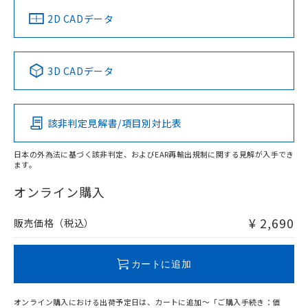
中国 RoHS
注意事項・凡例
2D CADデータ
中国 RoHS表
※1 ※2
3D CADデータ
Pb
Hg
Cd
Cr(VI)
該非判定見解書/項目別対比表
O
O
O
O
日本の外為法に基づく該非判定、およびEAR再輸出規制に関する見解が入手でき
ます。
"対応済み"や非含有の記載がされた商品であっても、流通
在庫等で未対応品が混在する可能性があります。
オンライン購入
非含有品が必要な際は、弊社営業部門もしくは販売店へお
問い合わせください。
¥ 2,690
販売価格（税込）
この製品のRoHS/REACH対応状況ページへ
カートに追加
オンライン購入における出荷予定日は、カートに追加～「ご購入手続き：価