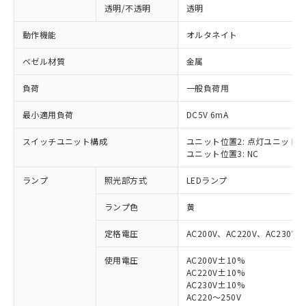
透明/不透明
透明
動作機能
オルタネイト
ベゼル材質
金属
負荷
一般負荷用
最小適用負荷
DC5V 6mA
スイッチユニット構成
ユニット位置2: 点灯ユニット
ユニット位置3: NC
ランプ
照光部方式
LEDランプ
ランプ色
黄
定格電圧
AC200V、AC220V、AC230V、
使用電圧
AC200V±10%
AC220V±10%
※1 対応状況
AC230V±10%
AC220～250V