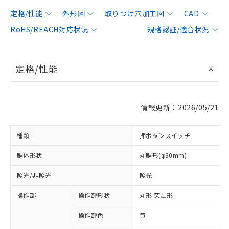
定格/性能
外形図
取りつけ穴加工図
CAD
RoHS/REACH対応状況
規格認証/適合状況
定格/性能
情報更新：2026/05/21
種類
押ボタンスイッチ
胴体形状
丸胴形(φ30mm)
照光/非照光
照光
操作部
操作部形状
丸形 突出形
操作部色
黄