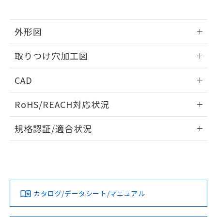
※当社の共同利用者とは、
"個人情報
51物質の非含有証明書（当社基準）
の共同利用に関して"
の「1.共同利
※本証明書は発行日時点で非含有を証明す
用者の範囲」に記載されている法人を
るもので、過去に遡って非含有を証明する
外形図
指します。
ものではありません。
情報更新：2026/05/21
また、RoHS指令のフタル酸エステル類４
取りつけ穴加工図
物質の対応では、対応完了までの期間は出
荷製品に未対応品が混在することから備考
情報更新：2026/05/21
CAD
欄に対応日を記載しておりました。
既に当社にて対応品への在庫切替を完了
ログイン/会員登録いただくと、CADデータをダウンロー
していることから、特段のことがない限
RoHS/REACH対応状況
ドすることができます。
り、2022年1月12日より割愛しておりま
す。
情報更新：2026/7/29
規格認証/適合状況
ログイン/会員登録
EU RoHS
注意事項・凡例
A30NL-MPA-TYA-G002-YEについての規格認証/適合状況につ
いては、「カスタマーサポートセンタ お客様相談室」または
貴社担当オムロン営業員または販売店にお問い合わせくださ
対応状況
対応予定月
※1
※2
い。
ダウンロードデータをご利用いただく前に、以下を必ずお読
みください。
カタログ/データシート/マニュアル
対応済み
ソフトウェアの使用条件
お問い合わせ