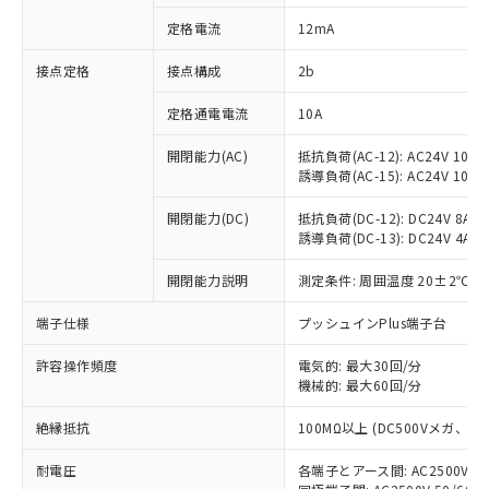
対応済み：EU RoHS指令（10物質）の
定格電流
12mA
非含有に対応した製品が提供可能な商品で
す。
接点定格
接点構成
2b
対応予定：EU RoHS指令（10物質）の非含
ご利用条件
有に対応した製品に切り替える予定のある
定格通電電流
10A
商品です。
対応予定なし：EU RoHS指令（10物質）の
開閉能力(AC)
抵抗負荷(AC-12): AC24V 10A/A
以下の条件をお読みいただき、同意のうえ
非含有に非対応の商品で、対応品を出す予
誘導負荷(AC-15): AC24V 10A/AC
ご利用ください。
定はありません。
調査・確認中：EU RoHS指令（10物質）の
開閉能力(DC)
抵抗負荷(DC-12): DC24V 8A/DC
本サービスは、当社制御機器事業取扱
※1 中国RoHS○×表
誘導負荷(DC-13): DC24V 4A/DC
非含有の対応状況を調査中または確認中の
商品の当社在庫状況および標準価格
商品です。
(税抜)を提供させていただくもので
開閉能力説明
測定条件: 周囲温度 20±2℃、
「○」：最大均質材料含有率が中国RoHSの
非該当品：ライセンス料など無形物で、有
す。
基準値以下であることを示します。
害物質有無と関係のない商品です。
当社制御機器事業取扱商品の中には、
端子仕様
プッシュインPlus端子台
「×」：最大均質材料含有率が中国RoHSの
仕入先様の事情により、非含有部品として
本サービスの対象外となる商品もある
基準値を超えていることを示します。
いたものが、含有品と判明した場合などや
当社は、これら貴社製品のうち、外国
ことをご了承ください。
許容操作頻度
電気的: 最大30回/分
「－」：未確認です。当社販売部門へお問
むを得ず変更することがあります。
為替および外国貿易法に定める商品
機械的: 最大60回/分
在庫状況および標準価格照会結果は、
い合わせください。
（以下｢規制貨物等」という）を輸出
記載している更新日時点での社内デー
*EU RoHS指令（10物質）：
または国外への提供する場合は、日本
絶縁抵抗
100MΩ以上 (DC500Vメガ、
記
タに基づき作成されるものであり、閲
説明
鉛(Pb) 1000ppm以下、 水銀(Hg) 1000ppm以下、 カド
*中国RoHS10物質の基準値 (GB/T26572)：
国政府の輸出許可(または役務取引許
号
覧された時点での実際の在庫および標
ミウム(Cd) 100ppm以下、
Pb(鉛) :1000ppm、 Hg(水銀) : 1000ppm、 Cd(カドミウ
耐電圧
各端子とアース間: AC2500V 50/
可)を取得するなどの必要な手続きを
六価クロム(Cr(Ⅵ)) 1000ppm以下、ポリ臭化ビフェニル
ム) : 100ppm、
準価格とは異なる場合があることをご