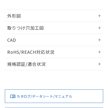
※当社の共同利用者とは、
"個人情報
51物質の非含有証明書（当社基準）
の共同利用に関して"
の「1.共同利
※本証明書は発行日時点で非含有を証明す
用者の範囲」に記載されている法人を
るもので、過去に遡って非含有を証明する
外形図
指します。
ものではありません。
情報更新：2026/05/21
また、RoHS指令のフタル酸エステル類４
取りつけ穴加工図
物質の対応では、対応完了までの期間は出
荷製品に未対応品が混在することから備考
情報更新：2026/05/21
CAD
欄に対応日を記載しておりました。
既に当社にて対応品への在庫切替を完了
ログイン/会員登録いただくと、CADデータをダウンロー
していることから、特段のことがない限
RoHS/REACH対応状況
ドすることができます。
り、2022年1月12日より割愛しておりま
す。
情報更新：2026/7/29
規格認証/適合状況
ログイン/会員登録
EU RoHS
注意事項・凡例
A30NL-MPA-TWA-P202-YDについての規格認証/適合状況に
ついては、「カスタマーサポートセンタ お客様相談室」また
は貴社担当オムロン営業員または販売店にお問い合わせくだ
対応状況
対応予定月
※1
※2
さい。
ダウンロードデータをご利用いただく前に、以下を必ずお読
みください。
カタログ/データシート/マニュアル
対応済み
ソフトウェアの使用条件
お問い合わせ