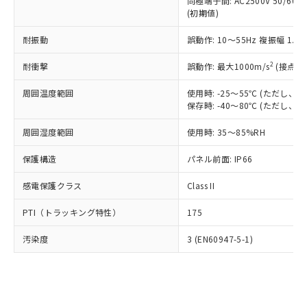
類(PBB) 1000ppm以下、ポリ臭化ジフェニルエーテル類
同極端子間: AC2500V 50/60
Cr(Ⅵ)(六価クロム) : 1000ppm、 PBBs(ポリ臭化ビフェ
とります。
了承ください。
(PBDE) 1000ppm以下、フタル酸ビス(2-エチルヘキシ
○
一定数以上の在庫あり
ニル類) : 1000ppm、 PBDEs(ポリ臭化ジフェニルエーテ
(初期値)
当社は規制貨物を破棄する場合は、完
ル) (DEHP)(別名：DOP) 1000ppm以下、フタル酸ブチ
正式な納期状況および標準価格はお客
ル類) : 1000ppm、
ルベンジル（BBP） 1000ppm以下、フタル酸ジブチル
全に破砕するなど、違法に輸出されな
DBP(フタル酸ジブチル) : 1000ppm、 DIBP(フタル酸ジ
様のお取引先、またはお客様担当のオ
耐振動
誤動作: 10～55Hz 複振幅 1.
（DBP） 1000ppm以下、フタル酸ジイソブチル
イソブチル) : 1000ppm、 BBP(フタル酸ブチルベンジ
△
一定数には満たないが在庫あり
いよう必要な手段を講じます。
ムロン制御機器販売店・当社販売員に
(DIBP) 1000ppm以下
ル) : 1000ppm、
当社は貴社製品を、核兵器、ミサイ
但し、RoHS指令で産業用監視および制御機器に対する
DEHP(フタル酸ビス(2-エチルヘキシル)) : 1000ppm
ご相談ください。
2
耐衝撃
誤動作: 最大1000m/s
(接点開
適用除外項目は除く。
ル、化学兵器、生物兵器またはその他
－
在庫なし(最新の在庫状況につ
オムロン制御機器販売店や当社販売拠
フタル酸エステル類の４物質については閾値を超える意
武器並びにこれらの製造装置等に一切
いては、お客様のお取引先、ま
周囲温度範囲
図的な使用がないことを確認しています。
使用時: -25～55℃ (ただし
点は「
販売ネットワーク
」をご確認
※2 環境保護使用期限
使用いたしません。
保存時: -40～80℃ (ただし
たはお客様担当のオムロン制御
ください。
当社は、貴社製品を第三者に販売する
機器販売店・当社販売員にご確
在庫状況および標準価格結果を当社の
※2 対応予定月
「ｅ」：有害物質（10物質）のすべてが基
周囲湿度範囲
使用時: 35～85%RH
場合は、上記1、2および3の内容を当
認ください)
事前の承諾なく第三者に漏洩または開
準値以下であることを示します。
該第三者に通知します。また当社は、
示しないようお願いします。
保護構造
パネル前面: IP66
部品在庫の切り替え状況などにより、予定
「10」：通常の使用状況下において有害物
販売先および販売に係わる関係者が違
マイパーツ機能（部品リスト作成サー
空
受注生産機種、また在庫状況の
月が前後することがあります。
質が外部に漏えいし、環境に深刻な影響を
法に輸出するおそれがある場合は、取
ビス）をご利用いただくには、I-Web
白
情報を公開していない機種
感電保護クラス
Class II
及ぼさない年数を意味します。
り引きをいたしません。
メンバーズにご登録されている必要が
「－」：未確認です。当社販売部門へお問
あります。
PTI（トラッキング特性）
175
い合わせください。
お客様が当ウェブサイト上で当社にご
※3 非含有証明書ダウンロード
登録された部品リストについて、当社
汚染度
3 (EN60947-5-1)
および当社の共同利用者が、当社の製
下記の非含有証明書をダウンロードするこ
品・サービスに関するお客様との取
とができます。
合意する
キャンセル
引・商談に必要な範囲で利用すること
をご了承ください。
EU RoHS指令（10物質）の非含有証明書