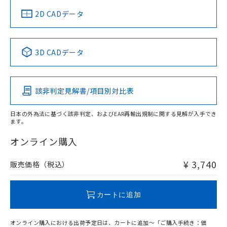
中国 RoHS
注意事項・凡例
2D CADデータ
中国 RoHS表
※1 ※2
3D CADデータ
Pb
Hg
Cd
Cr(VI)
該非判定見解書/項目別対比表
O
O
O
O
日本の外為法に基づく該非判定、およびEAR再輸出規制に関する見解が入手でき
ます。
"対応済み"や非含有の記載がされた商品であっても、流通
在庫等で未対応品が混在する可能性があります。
オンライン購入
非含有品が必要な際は、弊社営業部門もしくは販売店へお
問い合わせください。
¥ 3,740
販売価格（税込）
この製品のRoHS/REACH対応状況ページへ
カートに追加
オンライン購入における出荷予定日は、カートに追加～「ご購入手続き：価