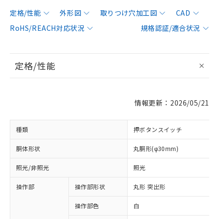
定格/性能
外形図
取りつけ穴加工図
CAD
RoHS/REACH対応状況
規格認証/適合状況
定格/性能
情報更新：2026/05/21
種類
押ボタンスイッチ
胴体形状
丸胴形(φ30mm)
照光/非照光
照光
操作部
操作部形状
丸形 突出形
操作部色
白