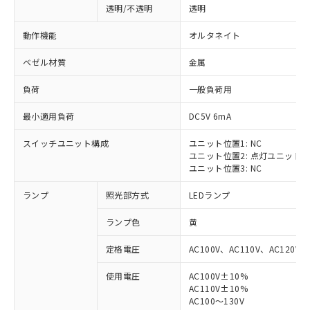
透明/不透明
透明
動作機能
オルタネイト
ベゼル材質
金属
負荷
一般負荷用
最小適用負荷
DC5V 6mA
スイッチユニット構成
ユニット位置1: NC
ユニット位置2: 点灯ユニット
ユニット位置3: NC
ランプ
照光部方式
LEDランプ
ランプ色
黄
定格電圧
AC100V、AC110V、AC120V
使用電圧
AC100V±10%
※1 対応状況
AC110V±10%
AC100～130V