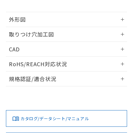
※当社の共同利用者とは、
"個人情報
51物質の非含有証明書（当社基準）
の共同利用に関して"
の「1.共同利
※本証明書は発行日時点で非含有を証明す
用者の範囲」に記載されている法人を
るもので、過去に遡って非含有を証明する
外形図
指します。
ものではありません。
情報更新：2026/05/21
また、RoHS指令のフタル酸エステル類４
取りつけ穴加工図
物質の対応では、対応完了までの期間は出
荷製品に未対応品が混在することから備考
情報更新：2026/05/21
CAD
欄に対応日を記載しておりました。
既に当社にて対応品への在庫切替を完了
ログイン/会員登録いただくと、CADデータをダウンロー
していることから、特段のことがない限
RoHS/REACH対応状況
ドすることができます。
り、2022年1月12日より割愛しておりま
す。
情報更新：2026/7/29
規格認証/適合状況
ログイン/会員登録
EU RoHS
注意事項・凡例
A30NL-MPA-TWA-P100-YEについての規格認証/適合状況に
ついては、「カスタマーサポートセンタ お客様相談室」また
は貴社担当オムロン営業員または販売店にお問い合わせくだ
対応状況
対応予定月
※1
※2
さい。
ダウンロードデータをご利用いただく前に、以下を必ずお読
みください。
カタログ/データシート/マニュアル
対応済み
ソフトウェアの使用条件
お問い合わせ