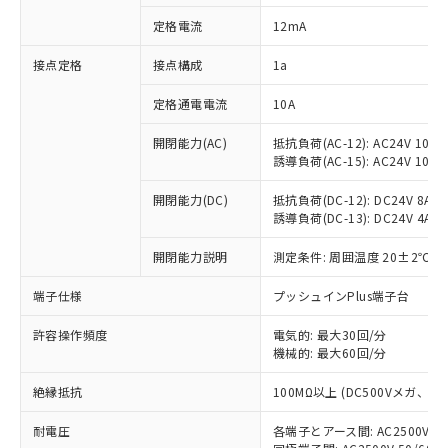
対応済み：EU RoHS指令（10物質）の
定格電流
12mA
非含有に対応した製品が提供可能な商品で
す。
接点定格
接点構成
1a
対応予定：EU RoHS指令（10物質）の非含
ご利用条件
有に対応した製品に切り替える予定のある
定格通電電流
10A
商品です。
対応予定なし：EU RoHS指令（10物質）の
開閉能力(AC)
抵抗負荷(AC-12): AC24V 10A/A
以下の条件をお読みいただき、同意のうえ
非含有に非対応の商品で、対応品を出す予
誘導負荷(AC-15): AC24V 10A/AC
ご利用ください。
定はありません。
調査・確認中：EU RoHS指令（10物質）の
開閉能力(DC)
抵抗負荷(DC-12): DC24V 8A/DC
本サービスは、当社制御機器事業取扱
※1 中国RoHS○×表
誘導負荷(DC-13): DC24V 4A/DC
非含有の対応状況を調査中または確認中の
商品の当社在庫状況および標準価格
商品です。
(税抜)を提供させていただくもので
開閉能力説明
測定条件: 周囲温度 20±2℃、
「○」：最大均質材料含有率が中国RoHSの
非該当品：ライセンス料など無形物で、有
す。
基準値以下であることを示します。
害物質有無と関係のない商品です。
当社制御機器事業取扱商品の中には、
端子仕様
プッシュインPlus端子台
「×」：最大均質材料含有率が中国RoHSの
仕入先様の事情により、非含有部品として
本サービスの対象外となる商品もある
基準値を超えていることを示します。
いたものが、含有品と判明した場合などや
当社は、これら貴社製品のうち、外国
ことをご了承ください。
許容操作頻度
電気的: 最大30回/分
「－」：未確認です。当社販売部門へお問
むを得ず変更することがあります。
為替および外国貿易法に定める商品
機械的: 最大60回/分
在庫状況および標準価格照会結果は、
い合わせください。
（以下｢規制貨物等」という）を輸出
記載している更新日時点での社内デー
*EU RoHS指令（10物質）：
または国外への提供する場合は、日本
絶縁抵抗
100MΩ以上 (DC500Vメガ、
記
タに基づき作成されるものであり、閲
説明
鉛(Pb) 1000ppm以下、 水銀(Hg) 1000ppm以下、 カド
*中国RoHS10物質の基準値 (GB/T26572)：
国政府の輸出許可(または役務取引許
号
覧された時点での実際の在庫および標
ミウム(Cd) 100ppm以下、
Pb(鉛) :1000ppm、 Hg(水銀) : 1000ppm、 Cd(カドミウ
耐電圧
各端子とアース間: AC2500V 50/
可)を取得するなどの必要な手続きを
六価クロム(Cr(Ⅵ)) 1000ppm以下、ポリ臭化ビフェニル
ム) : 100ppm、
準価格とは異なる場合があることをご