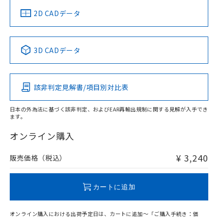
中国 RoHS
注意事項・凡例
2D CADデータ
中国 RoHS表
※1 ※2
3D CADデータ
Pb
Hg
Cd
Cr(VI)
該非判定見解書/項目別対比表
O
O
O
O
日本の外為法に基づく該非判定、およびEAR再輸出規制に関する見解が入手でき
ます。
"対応済み"や非含有の記載がされた商品であっても、流通
在庫等で未対応品が混在する可能性があります。
オンライン購入
非含有品が必要な際は、弊社営業部門もしくは販売店へお
問い合わせください。
¥ 3,240
販売価格（税込）
この製品のRoHS/REACH対応状況ページへ
カートに追加
オンライン購入における出荷予定日は、カートに追加～「ご購入手続き：価