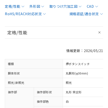
定格/性能
外形図
取りつけ穴加工図
CAD
RoHS/REACH対応状況
規格認証/適合状況
定格/性能
情報更新：2026/05/21
種類
押ボタンスイッチ
胴体形状
丸胴形(φ30mm)
照光/非照光
照光
操作部
操作部形状
丸形 突出形
操作部色
白