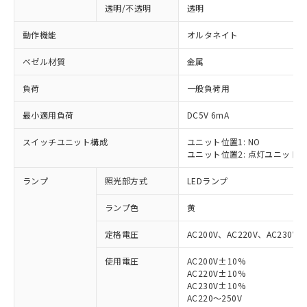
透明/不透明
透明
動作機能
オルタネイト
ベゼル材質
金属
負荷
一般負荷用
最小適用負荷
DC5V 6mA
スイッチユニット構成
ユニット位置1: NO
ユニット位置2: 点灯ユニット
ランプ
照光部方式
LEDランプ
ランプ色
黄
定格電圧
AC200V、AC220V、AC230V、
使用電圧
AC200V±10%
AC220V±10%
※1 対応状況
AC230V±10%
AC220～250V