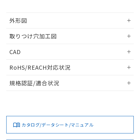
※当社の共同利用者とは、
"個人情報
51物質の非含有証明書（当社基準）
の共同利用に関して"
の「1.共同利
※本証明書は発行日時点で非含有を証明す
用者の範囲」に記載されている法人を
るもので、過去に遡って非含有を証明する
外形図
指します。
ものではありません。
情報更新：2026/05/21
また、RoHS指令のフタル酸エステル類４
取りつけ穴加工図
物質の対応では、対応完了までの期間は出
荷製品に未対応品が混在することから備考
情報更新：2026/05/21
CAD
欄に対応日を記載しておりました。
既に当社にて対応品への在庫切替を完了
ログイン/会員登録いただくと、CADデータをダウンロー
していることから、特段のことがない限
RoHS/REACH対応状況
ドすることができます。
り、2022年1月12日より割愛しておりま
す。
情報更新：2026/7/29
規格認証/適合状況
ログイン/会員登録
EU RoHS
注意事項・凡例
A30NL-MPA-TWA-P100-WEについての規格認証/適合状況に
ついては、「カスタマーサポートセンタ お客様相談室」また
は貴社担当オムロン営業員または販売店にお問い合わせくだ
対応状況
対応予定月
※1
※2
さい。
ダウンロードデータをご利用いただく前に、以下を必ずお読
みください。
カタログ/データシート/マニュアル
対応済み
ソフトウェアの使用条件
お問い合わせ