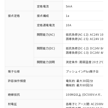
対応済み：EU RoHS指令（10物質）の
定格電流
5mA
非含有に対応した製品が提供可能な商品で
す。
接点定格
接点構成
1a
対応予定：EU RoHS指令（10物質）の非含
ご利用条件
有に対応した製品に切り替える予定のある
定格通電電流
10A
商品です。
対応予定なし：EU RoHS指令（10物質）の
開閉能力(AC)
抵抗負荷(AC-12): AC24V 10A/A
以下の条件をお読みいただき、同意のうえ
非含有に非対応の商品で、対応品を出す予
誘導負荷(AC-15): AC24V 10A/AC
ご利用ください。
定はありません。
調査・確認中：EU RoHS指令（10物質）の
開閉能力(DC)
抵抗負荷(DC-12): DC24V 8A/DC
本サービスは、当社制御機器事業取扱
※1 中国RoHS○×表
誘導負荷(DC-13): DC24V 4A/DC
非含有の対応状況を調査中または確認中の
商品の当社在庫状況および標準価格
商品です。
(税抜)を提供させていただくもので
開閉能力説明
測定条件: 周囲温度 20±2℃、
「○」：最大均質材料含有率が中国RoHSの
非該当品：ライセンス料など無形物で、有
す。
基準値以下であることを示します。
害物質有無と関係のない商品です。
当社制御機器事業取扱商品の中には、
端子仕様
プッシュインPlus端子台
「×」：最大均質材料含有率が中国RoHSの
仕入先様の事情により、非含有部品として
本サービスの対象外となる商品もある
基準値を超えていることを示します。
いたものが、含有品と判明した場合などや
当社は、これら貴社製品のうち、外国
ことをご了承ください。
許容操作頻度
電気的: 最大30回/分
「－」：未確認です。当社販売部門へお問
むを得ず変更することがあります。
為替および外国貿易法に定める商品
機械的: 最大60回/分
在庫状況および標準価格照会結果は、
い合わせください。
（以下｢規制貨物等」という）を輸出
記載している更新日時点での社内デー
*EU RoHS指令（10物質）：
または国外への提供する場合は、日本
絶縁抵抗
100MΩ以上 (DC500Vメガ、
記
タに基づき作成されるものであり、閲
説明
鉛(Pb) 1000ppm以下、 水銀(Hg) 1000ppm以下、 カド
*中国RoHS10物質の基準値 (GB/T26572)：
国政府の輸出許可(または役務取引許
号
覧された時点での実際の在庫および標
ミウム(Cd) 100ppm以下、
Pb(鉛) :1000ppm、 Hg(水銀) : 1000ppm、 Cd(カドミウ
耐電圧
各端子とアース間: AC2500V 50/
可)を取得するなどの必要な手続きを
六価クロム(Cr(Ⅵ)) 1000ppm以下、ポリ臭化ビフェニル
ム) : 100ppm、
準価格とは異なる場合があることをご