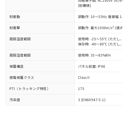
類(PBB) 1000ppm以下、ポリ臭化ジフェニルエーテル類
同極端子間: AC2500V 50/60
Cr(Ⅵ)(六価クロム) : 1000ppm、 PBBs(ポリ臭化ビフェ
とります。
了承ください。
(PBDE) 1000ppm以下、フタル酸ビス(2-エチルヘキシ
○
一定数以上の在庫あり
ニル類) : 1000ppm、 PBDEs(ポリ臭化ジフェニルエーテ
(初期値)
当社は規制貨物を破棄する場合は、完
ル) (DEHP)(別名：DOP) 1000ppm以下、フタル酸ブチ
正式な納期状況および標準価格はお客
ル類) : 1000ppm、
ルベンジル（BBP） 1000ppm以下、フタル酸ジブチル
全に破砕するなど、違法に輸出されな
DBP(フタル酸ジブチル) : 1000ppm、 DIBP(フタル酸ジ
様のお取引先、またはお客様担当のオ
耐振動
誤動作: 10～55Hz 複振幅 1.
（DBP） 1000ppm以下、フタル酸ジイソブチル
イソブチル) : 1000ppm、 BBP(フタル酸ブチルベンジ
△
一定数には満たないが在庫あり
いよう必要な手段を講じます。
ムロン制御機器販売店・当社販売員に
(DIBP) 1000ppm以下
ル) : 1000ppm、
当社は貴社製品を、核兵器、ミサイ
但し、RoHS指令で産業用監視および制御機器に対する
DEHP(フタル酸ビス(2-エチルヘキシル)) : 1000ppm
ご相談ください。
2
耐衝撃
誤動作: 最大1000m/s
(接点開
適用除外項目は除く。
ル、化学兵器、生物兵器またはその他
－
在庫なし(最新の在庫状況につ
オムロン制御機器販売店や当社販売拠
フタル酸エステル類の４物質については閾値を超える意
武器並びにこれらの製造装置等に一切
いては、お客様のお取引先、ま
周囲温度範囲
図的な使用がないことを確認しています。
使用時: -25～55℃ (ただし
点は「
販売ネットワーク
」をご確認
※2 環境保護使用期限
使用いたしません。
保存時: -40～80℃ (ただし
たはお客様担当のオムロン制御
ください。
当社は、貴社製品を第三者に販売する
機器販売店・当社販売員にご確
在庫状況および標準価格結果を当社の
※2 対応予定月
「ｅ」：有害物質（10物質）のすべてが基
周囲湿度範囲
使用時: 35～85%RH
場合は、上記1、2および3の内容を当
認ください)
事前の承諾なく第三者に漏洩または開
準値以下であることを示します。
該第三者に通知します。また当社は、
示しないようお願いします。
保護構造
パネル前面: IP66
部品在庫の切り替え状況などにより、予定
「10」：通常の使用状況下において有害物
販売先および販売に係わる関係者が違
マイパーツ機能（部品リスト作成サー
空
受注生産機種、また在庫状況の
月が前後することがあります。
質が外部に漏えいし、環境に深刻な影響を
法に輸出するおそれがある場合は、取
ビス）をご利用いただくには、I-Web
白
情報を公開していない機種
感電保護クラス
Class II
及ぼさない年数を意味します。
り引きをいたしません。
メンバーズにご登録されている必要が
「－」：未確認です。当社販売部門へお問
あります。
PTI（トラッキング特性）
175
い合わせください。
お客様が当ウェブサイト上で当社にご
※3 非含有証明書ダウンロード
登録された部品リストについて、当社
汚染度
3 (EN60947-5-1)
および当社の共同利用者が、当社の製
下記の非含有証明書をダウンロードするこ
品・サービスに関するお客様との取
とができます。
合意する
キャンセル
引・商談に必要な範囲で利用すること
をご了承ください。
EU RoHS指令（10物質）の非含有証明書