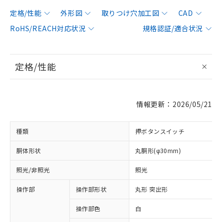
定格/性能
外形図
取りつけ穴加工図
CAD
RoHS/REACH対応状況
規格認証/適合状況
定格/性能
情報更新：2026/05/21
種類
押ボタンスイッチ
胴体形状
丸胴形(φ30mm)
照光/非照光
照光
操作部
操作部形状
丸形 突出形
操作部色
白