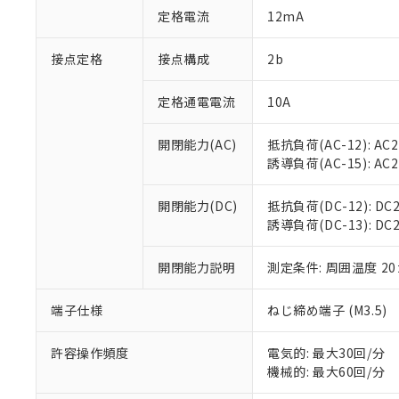
「○」：最大均質
定格電流
12mA
「×」：最大均質
本サービスは
当社は、これ
*EU RoHS指令（10物
「－」：未確認で
鉛(Pb) 1000ppm以下、
くものです。
う）を輸出ま
接点定格
接点構成
2b
記
説明
六価クロム(Cr(Ⅵ)) 1
当社制御機器
などの必要な
フタル酸ビス(2-エチルヘ
号
*中国RoHS10物質の基準値 
ル（DBP） 1000ppm
在庫状況およ
当社は規制貨
Pb(鉛) :1000ppm、 Hg
定格通電電流
10A
但し、RoHS指令で産
のであり、閲
ます。
Cr(Ⅵ)(六価クロム) : 
フタル酸エステル類の４
○
一定数以
DBP(フタル酸ジブチル) :
い。
当社は貴社製
DEHP(フタル酸ビス(2-エ
開閉能力(AC)
抵抗負荷(AC-12): AC24
正式な納期状
置等に一切使
誘導負荷(AC-15): AC24V
当社販売員に
※2 対応予定月
△
一定数に
当社は、貴社
オムロン制御
また当社は、
※2 環境保護使
在庫状況およ
部品在庫の切り替
たしません。
開閉能力(DC)
抵抗負荷(DC-12): DC24
－
在庫なし
す。
誘導負荷(DC-13): DC24
「ｅ」：有害物質
機器販売
マイパーツ機
「10」：通常の
ている必要が
味します。
開閉能力説明
測定条件: 周囲温度 2
空
受注生産
お客様が当ウ
※3 非含有証明
「－」：未確認で
白
が、当社の製
端子仕様
ねじ締め端子 (M3.5)
さい。
下記の非含有証明
※当社の共同
いる法人を指
許容操作頻度
電気的: 最大30回/分
EU RoHS指令（
機械的: 最大60回/分
51物質の非含有証
※本証明書は発行