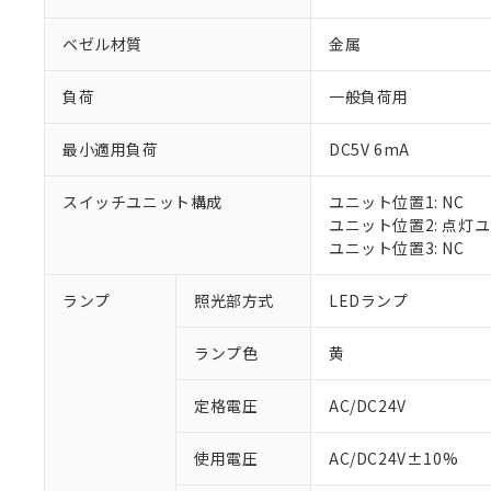
ベゼル材質
金属
負荷
一般負荷用
最小適用負荷
DC5V 6mA
スイッチユニット構成
ユニット位置1: NC
ユニット位置2: 点灯
ユニット位置3: NC
※1 対応状況
ランプ
照光部方式
LEDランプ
対応済み：EU
ランプ色
黄
対応予定：EU R
対応予定なし：EU
定格電圧
AC/DC24V
調査・確認中：EU
ご利用条件
非該当品：ライセ
※1 中国RoHS
使用電圧
AC/DC24V±10%
仕入先様の事情に
があります。
以下の条件をお読