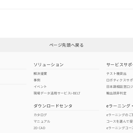
ログイン/会員登録
合状況については、「カスタマーサポートセンタ お客様相談室」または貴社
みください。
非含有証明書
※3
ページ先頭へ戻る
ダウンロードはこちら
ソリューション
サービスサポ
解決提案
テスト機貸出
事例
ロボティクスサ
イベント
日本語相談窓口
現場データ活用サービスi-BELT
輸出該非判定
I)
PBBs
PBDEs
DBP
ダウンロードセンタ
eラーニング
カタログ
eラーニングのご
マニュアル
コースを選んで受
O
O
O
2D CAD
eラーニングコー