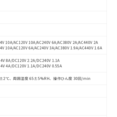
材料含有率が中国RoHSの基準値以下であることを示します。
材料含有率が中国RoHSの基準値を超えていることを示します。
、当社制御機器事業取扱商品の当社在庫状況および標準価格(税抜)
ら貴社製品のうち、外国為替および外国貿易法に定める商品（以下｢
質）：
す。当社販売部門へお問い合わせください。
 水銀(Hg) 1000ppm以下、 カドミウム(Cd) 100ppm以下、
たは国外への提供する場合は、日本国政府の輸出許可(または役務取
000ppm以下、ポリ臭化ビフェニル類(PBB) 1000ppm以下、ポリ臭化ジフェニルエーテル類(P
事業取扱商品の中には、本サービスの対象外となる商品もあること
手続きをとります。
キシル) (DEHP)(別名：DOP) 1000ppm以下、フタル酸ブチルベンジル（BBP） 100
(GB/T26572)：
以下、フタル酸ジイソブチル (DIBP) 1000ppm以下
び標準価格照会結果は、記載している更新日時点での社内データに
物を破棄する場合は、完全に破砕するなど、違法に輸出されないよ
(水銀) : 1000ppm、 Cd(カドミウム) : 100ppm、
業用監視および制御機器に対する適用除外項目は除く。
覧された時点での実際の在庫および標準価格とは異なる場合がある
1000ppm、 PBBs(ポリ臭化ビフェニル類) : 1000ppm、 PBDEs(ポリ臭化ジフェニルエーテル類
物質については閾値を超える意図的な使用がないことを確認しています。
上の在庫あり
 1000ppm、 DIBP(フタル酸ジイソブチル) : 1000ppm、 BBP(フタル酸ブチルベンジル) :
品を、核兵器、ミサイル、化学兵器、生物兵器またはその他武器並
チルヘキシル)) : 1000ppm
V 10A/AC120V 10A/AC240V 6A/AC380V 2A/AC440V 2A
況および標準価格はお客様のお取引先、またはお客様担当のオムロ
用いたしません。
 10A/AC120V 6A/AC240V 3A/AC380V 1.9A/AC440V 1.6A
ご相談ください。
は満たないが在庫あり
製品を第三者に販売する場合は、上記1、2および3の内容を当該第
機器販売店や当社販売拠点は「
販売ネットワーク
」をご確認くだ
販売先および販売に係わる関係者が違法に輸出するおそれがある場
用期限
び標準価格結果を当社の事前の承諾なく第三者に漏洩または開示し
え状況などにより、予定月が前後することがあります。
V 8A/DC120V 2.2A/DC240V 1.1A
(最新の在庫状況については、お客様のお取引先、またはお客様担当
V 4A/DC120V 1.1A/DC240V 0.55A
（10物質）のすべてが基準値以下であることを示します。
店・当社販売員にご確認ください)
能（部品リスト作成サービス）をご利用いただくには、I-Webメン
使用状況下において有害物質が外部に漏えいし、環境に深刻な影響を
あります。
0±2℃、周囲湿度 65±5%RH、操作ひん度 30回/min
機種、また在庫状況の情報を公開していない機種
ェブサイト上で当社にご登録された部品リストについて、当社およ
書ダウンロード
す。当社販売部門へお問い合わせください。
品・サービスに関するお客様との取引・商談に必要な範囲で利用す
合意する
キャンセル
書をダウンロードすることができます。
利用者とは、
"個人情報の共同利用に関して"
の「1.共同利用者の
します。
10物質）の非含有証明書
明書（当社基準）
日時点で非含有を証明するもので、過去に遡って非含有を証明するも