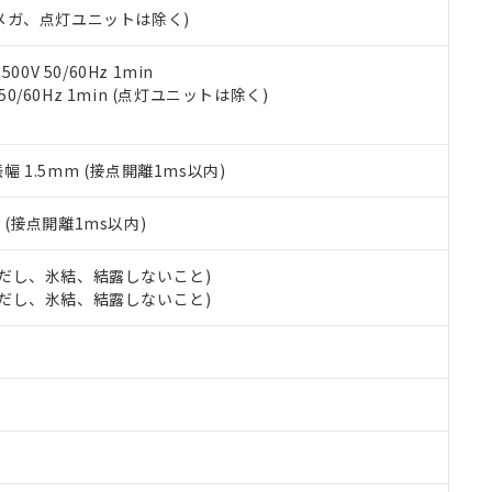
令のフタル酸エステル類４物質の対応では、対応完了までの期間は出
00Vメガ、点灯ユニットは除く)
備考欄に対応日を記載しておりました。
品への在庫切替を完了していることから、特段のことがない限り、20
0V 50/60Hz 1min
す。
 50/60Hz 1min (点灯ユニットは除く)
振幅 1.5mm (接点開離1ms以内)
2
(接点開離1ms以内)
 (ただし、氷結、結露しないこと)
 (ただし、氷結、結露しないこと)