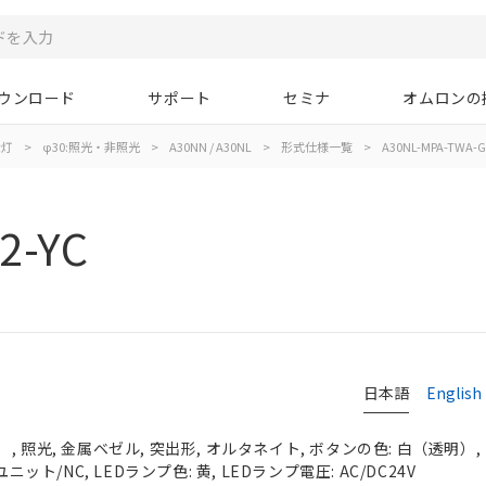
ウンロード
サポート
セミナ
オムロンの
示灯
>
φ30:照光・非照光
>
A30NN / A30NL
>
形式仕様一覧
>
A30NL-MPA-TWA-G
2-YC
日本語
English
 照光, 金属ベゼル, 突出形, オルタネイト, ボタンの色: 白（透明）, I
ニット/NC, LEDランプ色: 黄, LEDランプ電圧: AC/DC24V