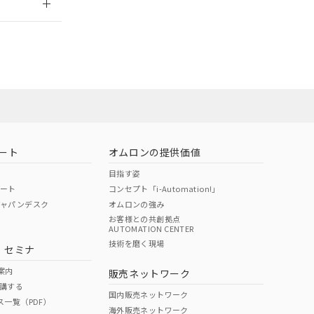
担当オムロン営
お問い合わせ
ート
オムロンの提供価値
目指す姿
ポート
コンセプト「i-Automation!」
ジャパンデスク
オムロンの強み
お客様との共創拠点
AUTOMATION CENTER
DIBP
BBP
DEHP
環境保護
技術を磨く現場
・セミナ
使用期限
案内
販売ネットワーク
講する
O
O
O
10
国内販売ネットワーク
ス一覧（PDF）
海外販売ネットワーク