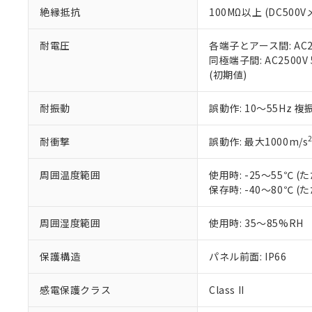
また、RoHS指
絶縁抵抗
100MΩ以上 (DC5
混在することから
既に当社にて対応
耐電圧
各端子とアース間: AC250
り割愛しておりま
同極端子間: AC2500V
(初期値)
耐振動
誤動作: 10～55Hz 複
耐衝撃
誤動作: 最大1000m/s
周囲温度範囲
使用時: -25～55℃
保存時: -40～80℃
周囲湿度範囲
使用時: 35～85%RH
保護構造
パネル前面: IP66
感電保護クラス
Class II