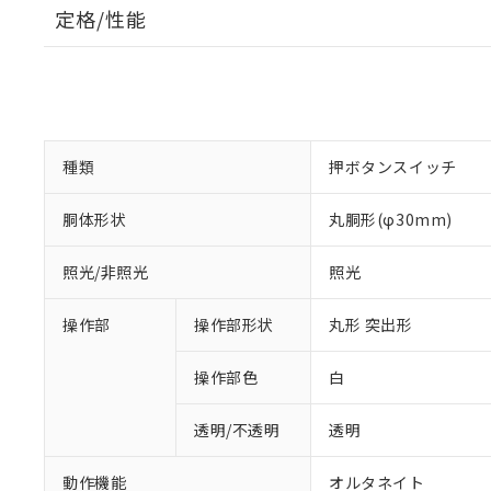
定格/性能
種類
押ボタンスイッチ
胴体形状
丸胴形(φ30mm)
照光/非照光
照光
操作部
操作部形状
丸形 突出形
操作部色
白
透明/不透明
透明
動作機能
オルタネイト