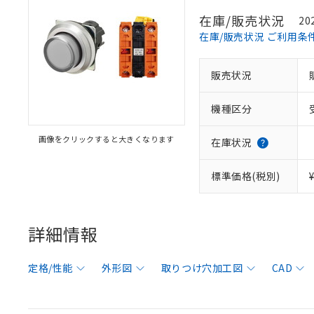
在庫/販売状況
20
在庫/販売状況 ご利用条
販売状況
機種区分
画像をクリックすると大きくなります
在庫状況
標準価格(税別)
詳細情報
定格/性能
外形図
取りつけ穴加工図
CAD