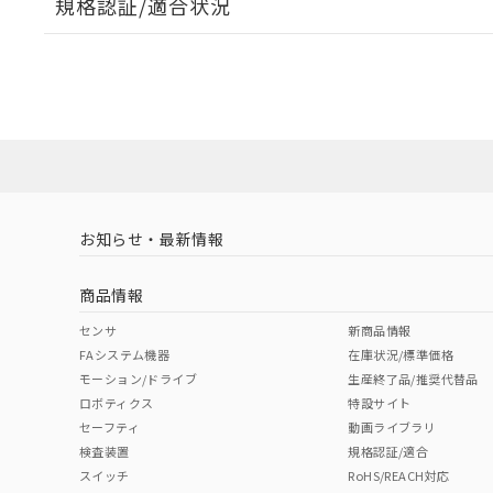
規格認証/適合状況
EU RoHS
注意事項・凡例
A30NL-MPA-TWA-G202-YCについての規格認証/適
業員または販売店にお問い合わせください。
ダウンロードデータをご利用いただく前に、以下を必ずお読
対応状況
対応予定月
※1
※2
ソフトウェアの使用条件
対応済み
お知らせ・最新情報
中国 RoHS
注意事項・凡例
商品情報
中国 RoHS表
※1 ※2
センサ
新商品情報
FAシステム機器
在庫状況/標準価格
Pb
Hg
Cd
Cr(V
モーション/ドライブ
生産終了品/推奨代替品
ロボティクス
特設サイト
セーフティ
動画ライブラリ
検査装置
規格認証/適合
X
O
O
O
スイッチ
RoHS/REACH対応