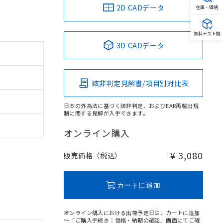
2D CADデータ
在庫・価格
無料テスト機
3D CADデータ
該非判定見解書/項目別対比表
日本の外為法に基づく該非判定、およびEAR再輸出規
制に関する見解が入手できます。
オンライン購入
¥ 3,080
販売価格（税込）
カートに追加
オンライン購入における出荷予定日は、カートに追加
～「ご購入手続き：価格・納期の確認」画面にてご確