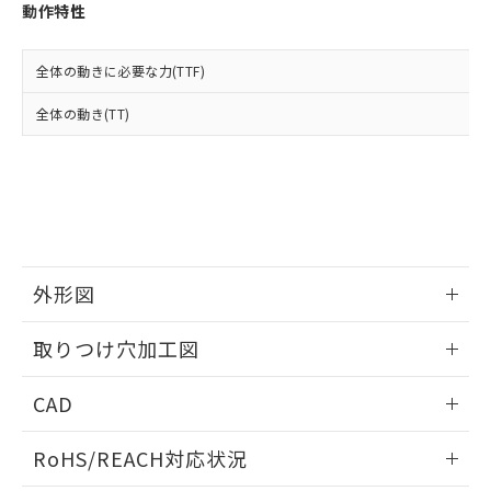
登録された部品リストについて、当社
動作特性
および当社の共同利用者が、当社の製
下記の非含有証明書をダウンロードするこ
品・サービスに関するお客様との取
とができます。
合意する
キャンセル
引・商談に必要な範囲で利用すること
全体の動きに必要な力(TTF)
をご了承ください。
EU RoHS指令（10物質）の非含有証明書
全体の動き(TT)
※当社の共同利用者とは、
"個人情報
51物質の非含有証明書（当社基準）
の共同利用に関して"
の「1.共同利
※本証明書は発行日時点で非含有を証明す
用者の範囲」に記載されている法人を
るもので、過去に遡って非含有を証明する
指します。
ものではありません。
また、RoHS指令のフタル酸エステル類４
物質の対応では、対応完了までの期間は出
荷製品に未対応品が混在することから備考
外形図
欄に対応日を記載しておりました。
既に当社にて対応品への在庫切替を完了
情報更新：2026/05/21
していることから、特段のことがない限
取りつけ穴加工図
り、2022年1月12日より割愛しておりま
す。
情報更新：2026/05/21
CAD
ログイン/会員登録いただくと、CADデータをダウンロー
RoHS/REACH対応状況
ドすることができます。