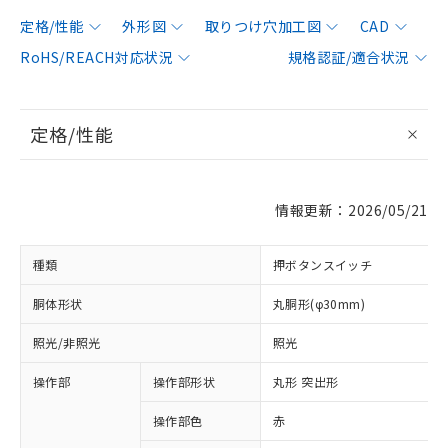
定格/性能
外形図
取りつけ穴加工図
CAD
RoHS/REACH対応状況
規格認証/適合状況
定格/性能
情報更新：2026/05/21
種類
押ボタンスイッチ
胴体形状
丸胴形(φ30mm)
照光/非照光
照光
操作部
操作部形状
丸形 突出形
操作部色
赤