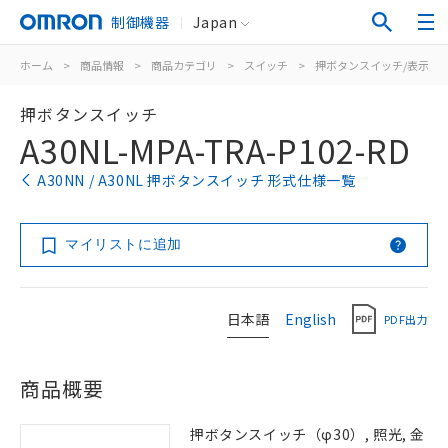
制御機器
Japan
ホーム
>
商品情報
>
商品カテゴリ
>
スイッチ
>
押ボタンスイッチ/表示灯
押ボタンスイッチ
A30NL-MPA-TRA-P102-RD
A30NN / A30NL 押ボタンスイッチ 形式仕様一覧
マイリストに追加
日本語
English
PDF出力
商品概要
押ボタンスイッチ（φ30）, 照光, 金