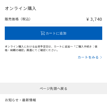
"対応済み"や非含有の記載がされた商品であっても、流通
在庫等で未対応品が混在する可能性があります。
オンライン購入
非含有品が必要な際は、弊社営業部門もしくは販売店へお
問い合わせください。
¥ 3,740
販売価格（税込）
この製品のRoHS/REACH対応状況ページへ
カートに追加
オンライン購入における出荷予定日は、カートに追加～「ご購入手続き：価
格・納期の確認」画面にてご確認ください。
カートをみる
ページ先頭へ戻る
お知らせ・最新情報