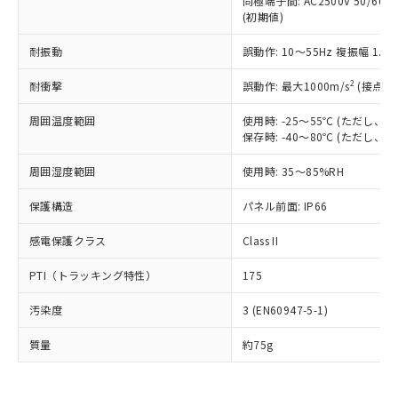
同極端子間: AC2500V 50/60
為替および外国貿易法に定める商品
在庫状況および標準価格照会結果は、
い合わせください。
(初期値)
（以下｢規制貨物等」という）を輸出
記載している更新日時点での社内デー
*EU RoHS指令（10物質）：
または国外への提供する場合は、日本
記
タに基づき作成されるものであり、閲
説明
鉛(Pb) 1000ppm以下、 水銀(Hg) 1000ppm以下、 カド
耐振動
誤動作: 10～55Hz 複振幅 1.
*中国RoHS10物質の基準値 (GB/T26572)：
国政府の輸出許可(または役務取引許
号
覧された時点での実際の在庫および標
ミウム(Cd) 100ppm以下、
Pb(鉛) :1000ppm、 Hg(水銀) : 1000ppm、 Cd(カドミウ
可)を取得するなどの必要な手続きを
六価クロム(Cr(Ⅵ)) 1000ppm以下、ポリ臭化ビフェニル
ム) : 100ppm、
準価格とは異なる場合があることをご
2
耐衝撃
誤動作: 最大1000m/s
(接点開
類(PBB) 1000ppm以下、ポリ臭化ジフェニルエーテル類
Cr(Ⅵ)(六価クロム) : 1000ppm、 PBBs(ポリ臭化ビフェ
とります。
了承ください。
(PBDE) 1000ppm以下、フタル酸ビス(2-エチルヘキシ
○
一定数以上の在庫あり
ニル類) : 1000ppm、 PBDEs(ポリ臭化ジフェニルエーテ
当社は規制貨物を破棄する場合は、完
ル) (DEHP)(別名：DOP) 1000ppm以下、フタル酸ブチ
正式な納期状況および標準価格はお客
ル類) : 1000ppm、
周囲温度範囲
使用時: -25～55℃ (ただし
ルベンジル（BBP） 1000ppm以下、フタル酸ジブチル
全に破砕するなど、違法に輸出されな
DBP(フタル酸ジブチル) : 1000ppm、 DIBP(フタル酸ジ
保存時: -40～80℃ (ただし
様のお取引先、またはお客様担当のオ
（DBP） 1000ppm以下、フタル酸ジイソブチル
イソブチル) : 1000ppm、 BBP(フタル酸ブチルベンジ
△
一定数には満たないが在庫あり
いよう必要な手段を講じます。
ムロン制御機器販売店・当社販売員に
(DIBP) 1000ppm以下
ル) : 1000ppm、
当社は貴社製品を、核兵器、ミサイ
但し、RoHS指令で産業用監視および制御機器に対する
周囲湿度範囲
使用時: 35～85%RH
DEHP(フタル酸ビス(2-エチルヘキシル)) : 1000ppm
ご相談ください。
適用除外項目は除く。
ル、化学兵器、生物兵器またはその他
－
在庫なし(最新の在庫状況につ
オムロン制御機器販売店や当社販売拠
フタル酸エステル類の４物質については閾値を超える意
保護構造
パネル前面: IP66
武器並びにこれらの製造装置等に一切
いては、お客様のお取引先、ま
図的な使用がないことを確認しています。
点は「
販売ネットワーク
」をご確認
※2 環境保護使用期限
使用いたしません。
たはお客様担当のオムロン制御
ください。
感電保護クラス
Class II
当社は、貴社製品を第三者に販売する
機器販売店・当社販売員にご確
在庫状況および標準価格結果を当社の
※2 対応予定月
「ｅ」：有害物質（10物質）のすべてが基
場合は、上記1、2および3の内容を当
認ください)
事前の承諾なく第三者に漏洩または開
PTI（トラッキング特性）
175
準値以下であることを示します。
該第三者に通知します。また当社は、
示しないようお願いします。
部品在庫の切り替え状況などにより、予定
「10」：通常の使用状況下において有害物
販売先および販売に係わる関係者が違
マイパーツ機能（部品リスト作成サー
空
受注生産機種、また在庫状況の
汚染度
3 (EN60947-5-1)
月が前後することがあります。
質が外部に漏えいし、環境に深刻な影響を
法に輸出するおそれがある場合は、取
ビス）をご利用いただくには、I-Web
白
情報を公開していない機種
及ぼさない年数を意味します。
り引きをいたしません。
メンバーズにご登録されている必要が
質量
約75g
「－」：未確認です。当社販売部門へお問
あります。
い合わせください。
お客様が当ウェブサイト上で当社にご
※3 非含有証明書ダウンロード