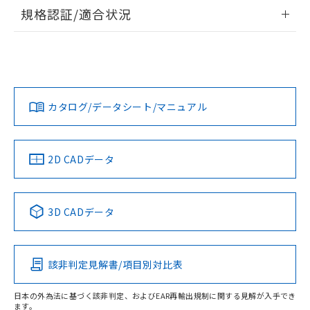
情報更新：2026/7/29
規格認証/適合状況
ログイン/会員登録
EU RoHS
注意事項・凡例
A30NL-MPA-TRA-P102-RDについての規格認証/適合状況に
ついては、「カスタマーサポートセンタ お客様相談室」また
は貴社担当オムロン営業員または販売店にお問い合わせくだ
対応状況
対応予定月
※1
※2
さい。
ダウンロードデータをご利用いただく前に、以下を必ずお読
みください。
カタログ/データシート/マニュアル
対応済み
ソフトウェアの使用条件
お問い合わせ
中国 RoHS
注意事項・凡例
2D CADデータ
中国 RoHS表
※1 ※2
3D CADデータ
Pb
Hg
Cd
Cr(VI)
該非判定見解書/項目別対比表
O
O
O
O
日本の外為法に基づく該非判定、およびEAR再輸出規制に関する見解が入手でき
ます。