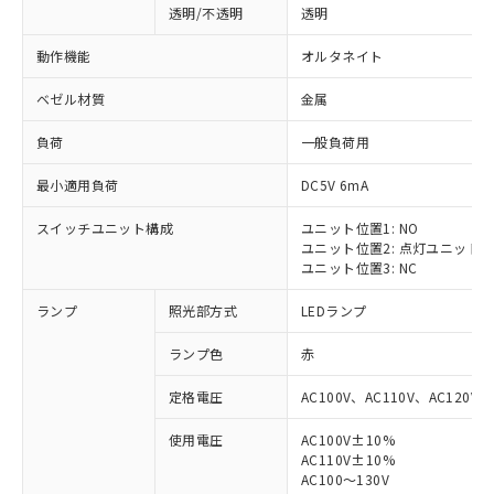
透明/不透明
透明
動作機能
オルタネイト
ベゼル材質
金属
負荷
一般負荷用
最小適用負荷
DC5V 6mA
スイッチユニット構成
ユニット位置1: NO
ユニット位置2: 点灯ユニット
ユニット位置3: NC
ランプ
照光部方式
LEDランプ
ランプ色
赤
定格電圧
AC100V、AC110V、AC120V
使用電圧
AC100V±10%
AC110V±10%
AC100～130V