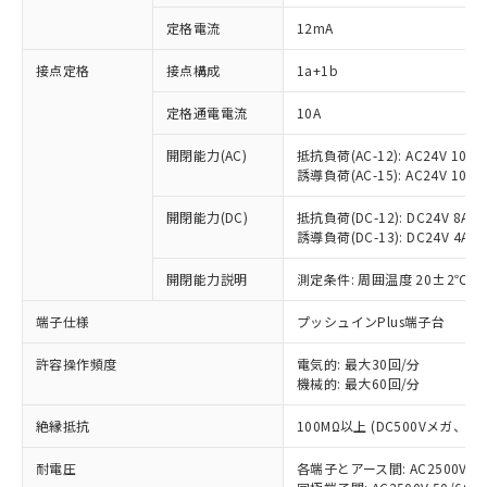
定格電流
12mA
接点定格
接点構成
1a+1b
※1 対応状況
定格通電電流
10A
対応済み：EU RoHS指令（10物質）の
非含有に対応した製品が提供可能な商品で
開閉能力(AC)
抵抗負荷(AC-12): AC24V 10A/A
す。
誘導負荷(AC-15): AC24V 10A/AC
対応予定：EU RoHS指令（10物質）の非含
ご利用条件
有に対応した製品に切り替える予定のある
開閉能力(DC)
抵抗負荷(DC-12): DC24V 8A/DC
商品です。
誘導負荷(DC-13): DC24V 4A/DC
対応予定なし：EU RoHS指令（10物質）の
以下の条件をお読みいただき、同意のうえ
開閉能力説明
測定条件: 周囲温度 20±2℃、
非含有に非対応の商品で、対応品を出す予
ご利用ください。
定はありません。
端子仕様
プッシュインPlus端子台
調査・確認中：EU RoHS指令（10物質）の
本サービスは、当社制御機器事業取扱
※1 中国RoHS○×表
非含有の対応状況を調査中または確認中の
商品の当社在庫状況および標準価格
許容操作頻度
電気的: 最大30回/分
商品です。
(税抜)を提供させていただくもので
機械的: 最大60回/分
「○」：最大均質材料含有率が中国RoHSの
非該当品：ライセンス料など無形物で、有
す。
基準値以下であることを示します。
害物質有無と関係のない商品です。
絶縁抵抗
100MΩ以上 (DC500Vメガ、
当社制御機器事業取扱商品の中には、
「×」：最大均質材料含有率が中国RoHSの
仕入先様の事情により、非含有部品として
本サービスの対象外となる商品もある
基準値を超えていることを示します。
いたものが、含有品と判明した場合などや
当社は、これら貴社製品のうち、外国
耐電圧
各端子とアース間: AC2500V 50/
ことをご了承ください。
「－」：未確認です。当社販売部門へお問
むを得ず変更することがあります。