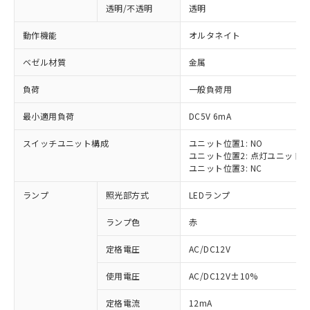
透明/不透明
透明
動作機能
オルタネイト
ベゼル材質
金属
負荷
一般負荷用
最小適用負荷
DC5V 6mA
スイッチユニット構成
ユニット位置1: NO
ユニット位置2: 点灯ユニット
ユニット位置3: NC
ランプ
照光部方式
LEDランプ
ランプ色
赤
定格電圧
AC/DC12V
使用電圧
AC/DC12V±10%
定格電流
12mA