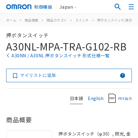
制御機器
Japan
ホーム
>
商品情報
>
商品カテゴリ
>
スイッチ
>
押ボタンスイッチ/表示灯
押ボタンスイッチ
A30NL-MPA-TRA-G102-RB
A30NN / A30NL 押ボタンスイッチ 形式仕様一覧
マイリストに追加
日本語
English
PDF出力
商品概要
押ボタンスイッチ（φ30）, 照光, 金