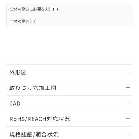
および当社の共同利用者が、当社の製
下記の非含有証明書をダウンロードするこ
品・サービスに関するお客様との取
全体の動きに必要な力(TTF)
とができます。
合意する
キャンセル
引・商談に必要な範囲で利用すること
をご了承ください。
全体の動き(TT)
EU RoHS指令（10物質）の非含有証明書
※当社の共同利用者とは、
"個人情報
51物質の非含有証明書（当社基準）
の共同利用に関して"
の「1.共同利
※本証明書は発行日時点で非含有を証明す
用者の範囲」に記載されている法人を
るもので、過去に遡って非含有を証明する
指します。
ものではありません。
また、RoHS指令のフタル酸エステル類４
物質の対応では、対応完了までの期間は出
荷製品に未対応品が混在することから備考
外形図
欄に対応日を記載しておりました。
情報更新：2026/05/21
既に当社にて対応品への在庫切替を完了
取りつけ穴加工図
していることから、特段のことがない限
り、2022年1月12日より割愛しておりま
情報更新：2026/05/21
CAD
す。
ログイン/会員登録いただくと、CADデータをダウンロー
RoHS/REACH対応状況
ドすることができます。
情報更新：2026/7/29
規格認証/適合状況