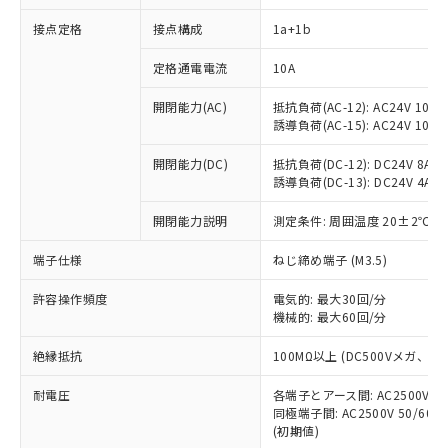
接点定格
接点構成
1a+1b
※1 対応状況
定格通電電流
10A
対応済み：EU RoHS指令（10物質）の
開閉能力(AC)
抵抗負荷(AC-12): AC24V 10A/A
非含有に対応した製品が提供可能な商品で
誘導負荷(AC-15): AC24V 10A/AC
す。
対応予定：EU RoHS指令（10物質）の非含
開閉能力(DC)
抵抗負荷(DC-12): DC24V 8A/DC
ご利用条件
有に対応した製品に切り替える予定のある
誘導負荷(DC-13): DC24V 4A/DC
商品です。
対応予定なし：EU RoHS指令（10物質）の
開閉能力説明
測定条件: 周囲温度 20±2℃、
以下の条件をお読みいただき、同意のうえ
非含有に非対応の商品で、対応品を出す予
ご利用ください。
端子仕様
ねじ締め端子 (M3.5)
定はありません。
調査・確認中：EU RoHS指令（10物質）の
本サービスは、当社制御機器事業取扱
※1 中国RoHS○×表
許容操作頻度
電気的: 最大30回/分
非含有の対応状況を調査中または確認中の
商品の当社在庫状況および標準価格
機械的: 最大60回/分
商品です。
(税抜)を提供させていただくもので
「○」：最大均質材料含有率が中国RoHSの
非該当品：ライセンス料など無形物で、有
す。
絶縁抵抗
100MΩ以上 (DC500Vメガ、
基準値以下であることを示します。
害物質有無と関係のない商品です。
当社制御機器事業取扱商品の中には、
「×」：最大均質材料含有率が中国RoHSの
仕入先様の事情により、非含有部品として
耐電圧
各端子とアース間: AC2500V 50/
本サービスの対象外となる商品もある
基準値を超えていることを示します。
いたものが、含有品と判明した場合などや
当社は、これら貴社製品のうち、外国
同極端子間: AC2500V 50/60
ことをご了承ください。
「－」：未確認です。当社販売部門へお問
むを得ず変更することがあります。
(初期値)
為替および外国貿易法に定める商品
在庫状況および標準価格照会結果は、
い合わせください。