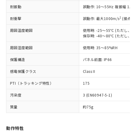
（以下｢規制貨物等」という）を輸出
記載している更新日時点での社内デー
耐振動
誤動作: 10～55Hz 複振幅 1.
*EU RoHS指令（10物質）：
または国外への提供する場合は、日本
記
タに基づき作成されるものであり、閲
説明
鉛(Pb) 1000ppm以下、 水銀(Hg) 1000ppm以下、 カド
*中国RoHS10物質の基準値 (GB/T26572)：
国政府の輸出許可(または役務取引許
号
覧された時点での実際の在庫および標
ミウム(Cd) 100ppm以下、
Pb(鉛) :1000ppm、 Hg(水銀) : 1000ppm、 Cd(カドミウ
2
耐衝撃
誤動作: 最大1000m/s
(接点開
可)を取得するなどの必要な手続きを
六価クロム(Cr(Ⅵ)) 1000ppm以下、ポリ臭化ビフェニル
ム) : 100ppm、
準価格とは異なる場合があることをご
類(PBB) 1000ppm以下、ポリ臭化ジフェニルエーテル類
Cr(Ⅵ)(六価クロム) : 1000ppm、 PBBs(ポリ臭化ビフェ
とります。
了承ください。
(PBDE) 1000ppm以下、フタル酸ビス(2-エチルヘキシ
周囲温度範囲
使用時: -25～55℃ (ただし
○
一定数以上の在庫あり
ニル類) : 1000ppm、 PBDEs(ポリ臭化ジフェニルエーテ
当社は規制貨物を破棄する場合は、完
ル) (DEHP)(別名：DOP) 1000ppm以下、フタル酸ブチ
正式な納期状況および標準価格はお客
ル類) : 1000ppm、
保存時: -40～80℃ (ただし
ルベンジル（BBP） 1000ppm以下、フタル酸ジブチル
全に破砕するなど、違法に輸出されな
DBP(フタル酸ジブチル) : 1000ppm、 DIBP(フタル酸ジ
様のお取引先、またはお客様担当のオ
（DBP） 1000ppm以下、フタル酸ジイソブチル
イソブチル) : 1000ppm、 BBP(フタル酸ブチルベンジ
△
一定数には満たないが在庫あり
いよう必要な手段を講じます。
周囲湿度範囲
使用時: 35～85%RH
ムロン制御機器販売店・当社販売員に
(DIBP) 1000ppm以下
ル) : 1000ppm、
当社は貴社製品を、核兵器、ミサイ
但し、RoHS指令で産業用監視および制御機器に対する
DEHP(フタル酸ビス(2-エチルヘキシル)) : 1000ppm
ご相談ください。
適用除外項目は除く。
ル、化学兵器、生物兵器またはその他
保護構造
パネル前面: IP66
－
在庫なし(最新の在庫状況につ
オムロン制御機器販売店や当社販売拠
フタル酸エステル類の４物質については閾値を超える意
武器並びにこれらの製造装置等に一切
いては、お客様のお取引先、ま
図的な使用がないことを確認しています。
点は「
販売ネットワーク
」をご確認
※2 環境保護使用期限
感電保護クラス
Class II
使用いたしません。
たはお客様担当のオムロン制御
ください。
当社は、貴社製品を第三者に販売する
機器販売店・当社販売員にご確
在庫状況および標準価格結果を当社の
PTI（トラッキング特性）
175
※2 対応予定月
「ｅ」：有害物質（10物質）のすべてが基
場合は、上記1、2および3の内容を当
認ください)
事前の承諾なく第三者に漏洩または開
準値以下であることを示します。
該第三者に通知します。また当社は、
示しないようお願いします。
汚染度
3 (EN60947-5-1)
部品在庫の切り替え状況などにより、予定
「10」：通常の使用状況下において有害物
販売先および販売に係わる関係者が違
マイパーツ機能（部品リスト作成サー
空
受注生産機種、また在庫状況の
月が前後することがあります。
質が外部に漏えいし、環境に深刻な影響を
法に輸出するおそれがある場合は、取
ビス）をご利用いただくには、I-Web
白
情報を公開していない機種
質量
約75g
及ぼさない年数を意味します。
り引きをいたしません。
メンバーズにご登録されている必要が
「－」：未確認です。当社販売部門へお問
あります。
い合わせください。
お客様が当ウェブサイト上で当社にご
動作特性
※3 非含有証明書ダウンロード
登録された部品リストについて、当社