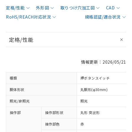
定格/性能
外形図
取りつけ穴加工図
CAD
RoHS/REACH対応状況
規格認証/適合状況
定格/性能
情報更新：2026/05/21
種類
押ボタンスイッチ
胴体形状
丸胴形(φ30mm)
照光/非照光
照光
操作部
操作部形状
丸形 突出形
操作部色
赤