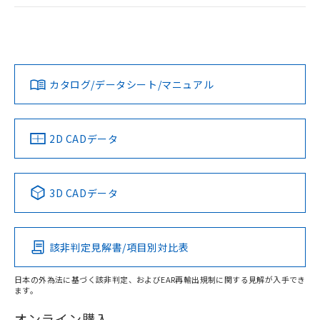
ログイン/会員登録
EU RoHS
注意事項・凡例
A30NL-MPA-TRA-G102-RBについての規格認証/適合状況に
ついては、「カスタマーサポートセンタ お客様相談室」また
は貴社担当オムロン営業員または販売店にお問い合わせくだ
対応状況
対応予定月
※1
※2
さい。
ダウンロードデータをご利用いただく前に、以下を必ずお読
みください。
カタログ/データシート/マニュアル
対応済み
ソフトウェアの使用条件
お問い合わせ
中国 RoHS
注意事項・凡例
2D CADデータ
中国 RoHS表
※1 ※2
3D CADデータ
Pb
Hg
Cd
Cr(VI)
該非判定見解書/項目別対比表
X
O
O
O
日本の外為法に基づく該非判定、およびEAR再輸出規制に関する見解が入手でき
ます。
"対応済み"や非含有の記載がされた商品であっても、流通
在庫等で未対応品が混在する可能性があります。
オンライン購入