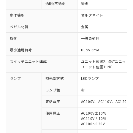
透明/不透明
透明
動作機能
オルタネイト
ベゼル材質
金属
負荷
一般負荷用
最小適用負荷
DC5V 6mA
スイッチユニット構成
ユニット位置2: 点灯ユニット
ユニット位置3: NC
ランプ
照光部方式
LEDランプ
ランプ色
赤
定格電圧
AC100V、AC110V、AC120V
使用電圧
AC100V±10%
AC110V±10%
※1 対応状況
AC100～130V