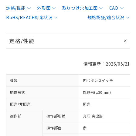
定格/性能
外形図
取りつけ穴加工図
CAD
RoHS/REACH対応状況
規格認証/適合状況
定格/性能
情報更新：2026/05/21
種類
押ボタンスイッチ
胴体形状
丸胴形(φ30mm)
照光/非照光
照光
操作部
操作部形状
丸形 突出形
操作部色
赤