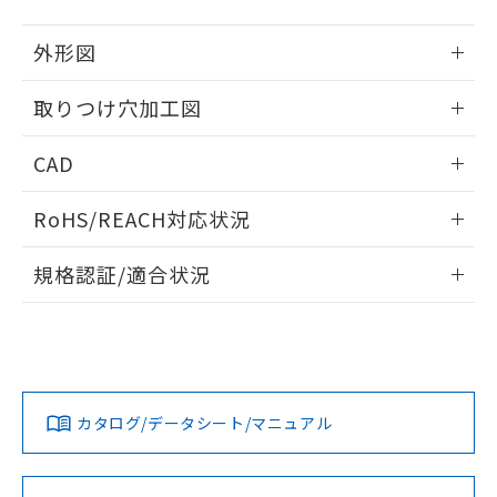
51物質の非含有証明書（当社基準）
の共同利用に関して"
の「1.共同利
※本証明書は発行日時点で非含有を証明す
用者の範囲」に記載されている法人を
外形図
るもので、過去に遡って非含有を証明する
指します。
ものではありません。
情報更新：2026/05/21
取りつけ穴加工図
また、RoHS指令のフタル酸エステル類４
物質の対応では、対応完了までの期間は出
情報更新：2026/05/21
荷製品に未対応品が混在することから備考
CAD
欄に対応日を記載しておりました。
既に当社にて対応品への在庫切替を完了
ログイン/会員登録いただくと、CADデータをダウンロー
RoHS/REACH対応状況
していることから、特段のことがない限
ドすることができます。
り、2022年1月12日より割愛しておりま
情報更新：2026/7/29
す。
規格認証/適合状況
ログイン/会員登録
EU RoHS
注意事項・凡例
A30NL-MPA-TRA-G002-RDについての規格認証/適合状況に
ついては、「カスタマーサポートセンタ お客様相談室」また
は貴社担当オムロン営業員または販売店にお問い合わせくだ
対応状況
対応予定月
※1
※2
さい。
ダウンロードデータをご利用いただく前に、以下を必ずお読
みください。
カタログ/データシート/マニュアル
対応済み
ソフトウェアの使用条件
お問い合わせ