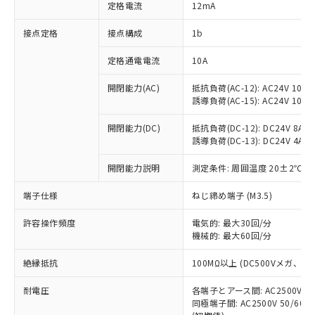
対応済み：EU RoHS指令（10物質）の
定格電流
12mA
非含有に対応した製品が提供可能な商品で
す。
接点定格
接点構成
1b
対応予定：EU RoHS指令（10物質）の非含
ご利用条件
有に対応した製品に切り替える予定のある
定格通電電流
10A
商品です。
開閉能力(AC)
抵抗負荷(AC-12): AC24V 10A/A
対応予定なし：EU RoHS指令（10物質）の
以下の条件をお読みいただき、同意のうえ
誘導負荷(AC-15): AC24V 10A/AC
非含有に非対応の商品で、対応品を出す予
ご利用ください。
定はありません。
開閉能力(DC)
抵抗負荷(DC-12): DC24V 8A/DC
調査・確認中：EU RoHS指令（10物質）の
本サービスは、当社制御機器事業取扱
誘導負荷(DC-13): DC24V 4A/DC
※1 中国RoHS○×表
非含有の対応状況を調査中または確認中の
商品の当社在庫状況および標準価格
商品です。
開閉能力説明
測定条件: 周囲温度 20±2℃、
(税抜)を提供させていただくもので
「○」：最大均質材料含有率が中国RoHSの
非該当品：ライセンス料など無形物で、有
す。
基準値以下であることを示します。
害物質有無と関係のない商品です。
端子仕様
ねじ締め端子 (M3.5)
当社制御機器事業取扱商品の中には、
「×」：最大均質材料含有率が中国RoHSの
仕入先様の事情により、非含有部品として
本サービスの対象外となる商品もある
基準値を超えていることを示します。
いたものが、含有品と判明した場合などや
許容操作頻度
電気的: 最大30回/分
当社は、これら貴社製品のうち、外国
ことをご了承ください。
「－」：未確認です。当社販売部門へお問
機械的: 最大60回/分
むを得ず変更することがあります。
為替および外国貿易法に定める商品
在庫状況および標準価格照会結果は、
い合わせください。
（以下｢規制貨物等」という）を輸出
記載している更新日時点での社内デー
絶縁抵抗
100MΩ以上 (DC500Vメガ、
*EU RoHS指令（10物質）：
または国外への提供する場合は、日本
記
タに基づき作成されるものであり、閲
説明
鉛(Pb) 1000ppm以下、 水銀(Hg) 1000ppm以下、 カド
*中国RoHS10物質の基準値 (GB/T26572)：
国政府の輸出許可(または役務取引許
号
覧された時点での実際の在庫および標
ミウム(Cd) 100ppm以下、
耐電圧
Pb(鉛) :1000ppm、 Hg(水銀) : 1000ppm、 Cd(カドミウ
各端子とアース間: AC2500V 50/
可)を取得するなどの必要な手続きを
六価クロム(Cr(Ⅵ)) 1000ppm以下、ポリ臭化ビフェニル
ム) : 100ppm、
準価格とは異なる場合があることをご
同極端子間: AC2500V 50/60
類(PBB) 1000ppm以下、ポリ臭化ジフェニルエーテル類
Cr(Ⅵ)(六価クロム) : 1000ppm、 PBBs(ポリ臭化ビフェ
とります。