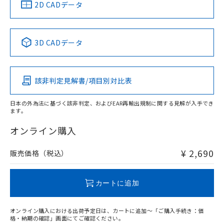
中国 RoHS
注意事項・凡例
2D CADデータ
中国 RoHS表
※1 ※2
3D CADデータ
Pb
Hg
Cd
Cr(VI)
該非判定見解書/項目別対比表
O
O
O
O
日本の外為法に基づく該非判定、およびEAR再輸出規制に関する見解が入手でき
ます。
"対応済み"や非含有の記載がされた商品であっても、流通
在庫等で未対応品が混在する可能性があります。
オンライン購入
非含有品が必要な際は、弊社営業部門もしくは販売店へお
問い合わせください。
¥ 2,690
販売価格（税込）
この製品のRoHS/REACH対応状況ページへ
カートに追加
オンライン購入における出荷予定日は、カートに追加～「ご購入手続き：価
格・納期の確認」画面にてご確認ください。