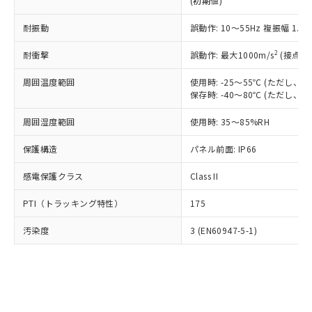
(初期値)
了承ください。
(PBDE) 1000ppm以下、フタル酸ビス(2-エチルヘキシ
○
一定数以上の在庫あり
ニル類) : 1000ppm、 PBDEs(ポリ臭化ジフェニルエーテ
当社は規制貨物を破棄する場合は、完
ル) (DEHP)(別名：DOP) 1000ppm以下、フタル酸ブチ
正式な納期状況および標準価格はお客
ル類) : 1000ppm、
ルベンジル（BBP） 1000ppm以下、フタル酸ジブチル
全に破砕するなど、違法に輸出されな
耐振動
DBP(フタル酸ジブチル) : 1000ppm、 DIBP(フタル酸ジ
誤動作: 10～55Hz 複振幅 1.
様のお取引先、またはお客様担当のオ
（DBP） 1000ppm以下、フタル酸ジイソブチル
イソブチル) : 1000ppm、 BBP(フタル酸ブチルベンジ
△
一定数には満たないが在庫あり
いよう必要な手段を講じます。
ムロン制御機器販売店・当社販売員に
(DIBP) 1000ppm以下
ル) : 1000ppm、
2
耐衝撃
誤動作: 最大1000m/s
(接点開
当社は貴社製品を、核兵器、ミサイ
但し、RoHS指令で産業用監視および制御機器に対する
DEHP(フタル酸ビス(2-エチルヘキシル)) : 1000ppm
ご相談ください。
適用除外項目は除く。
ル、化学兵器、生物兵器またはその他
－
在庫なし(最新の在庫状況につ
オムロン制御機器販売店や当社販売拠
フタル酸エステル類の４物質については閾値を超える意
周囲温度範囲
使用時: -25～55℃ (ただし
武器並びにこれらの製造装置等に一切
いては、お客様のお取引先、ま
図的な使用がないことを確認しています。
点は「
販売ネットワーク
」をご確認
保存時: -40～80℃ (ただし
※2 環境保護使用期限
使用いたしません。
たはお客様担当のオムロン制御
ください。
当社は、貴社製品を第三者に販売する
機器販売店・当社販売員にご確
在庫状況および標準価格結果を当社の
周囲湿度範囲
使用時: 35～85%RH
※2 対応予定月
「ｅ」：有害物質（10物質）のすべてが基
場合は、上記1、2および3の内容を当
認ください)
事前の承諾なく第三者に漏洩または開
準値以下であることを示します。
該第三者に通知します。また当社は、
示しないようお願いします。
保護構造
パネル前面: IP66
部品在庫の切り替え状況などにより、予定
「10」：通常の使用状況下において有害物
販売先および販売に係わる関係者が違
マイパーツ機能（部品リスト作成サー
空
受注生産機種、また在庫状況の
月が前後することがあります。
質が外部に漏えいし、環境に深刻な影響を
法に輸出するおそれがある場合は、取
感電保護クラス
Class II
ビス）をご利用いただくには、I-Web
白
情報を公開していない機種
及ぼさない年数を意味します。
り引きをいたしません。
メンバーズにご登録されている必要が
「－」：未確認です。当社販売部門へお問
PTI（トラッキング特性）
175
あります。
い合わせください。
お客様が当ウェブサイト上で当社にご
※3 非含有証明書ダウンロード
汚染度
3 (EN60947-5-1)
登録された部品リストについて、当社
および当社の共同利用者が、当社の製
下記の非含有証明書をダウンロードするこ
品・サービスに関するお客様との取
とができます。
合意する
キャンセル
引・商談に必要な範囲で利用すること
をご了承ください。
EU RoHS指令（10物質）の非含有証明書
※当社の共同利用者とは、
"個人情報