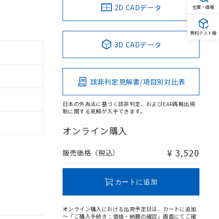
2D CADデータ
在庫・価格
無料テスト機
3D CADデータ
該非判定見解書/項目別対比表
日本の外為法に基づく該非判定、およびEAR再輸出規
制に関する見解が入手できます。
オンライン購入
¥ 3,520
販売価格（税込）
カートに追加
オンライン購入における出荷予定日は、カートに追加
～「ご購入手続き：価格・納期の確認」画面にてご確