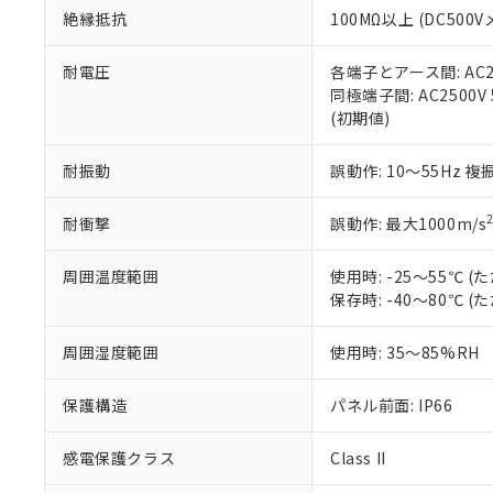
また、RoHS指
絶縁抵抗
100MΩ以上 (DC5
混在することから
既に当社にて対応
耐電圧
各端子とアース間: AC250
り割愛しておりま
同極端子間: AC2500V
(初期値)
耐振動
誤動作: 10～55Hz 複
耐衝撃
誤動作: 最大1000m/s
周囲温度範囲
使用時: -25～55℃
保存時: -40～80℃
周囲湿度範囲
使用時: 35～85%RH
保護構造
パネル前面: IP66
感電保護クラス
Class II