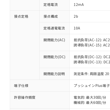
「○」：最大均質
定格電流
12mA
「×」：最大均質
本サービスは
当社は、これ
*EU RoHS指令（10物
「－」：未確認で
鉛(Pb) 1000ppm以下、
くものです。
う）を輸出ま
接点定格
接点構成
2b
記
説明
六価クロム(Cr(Ⅵ)) 1
当社制御機器
などの必要な
フタル酸ビス(2-エチルヘ
号
*中国RoHS10物質の基準値 
ル（DBP） 1000ppm
在庫状況およ
当社は規制貨
Pb(鉛) :1000ppm、 Hg
定格通電電流
10A
但し、RoHS指令で産
のであり、閲
ます。
Cr(Ⅵ)(六価クロム) : 
フタル酸エステル類の４
○
一定数以
DBP(フタル酸ジブチル) :
い。
当社は貴社製
DEHP(フタル酸ビス(2-エ
開閉能力(AC)
抵抗負荷(AC-12): AC24
正式な納期状
置等に一切使
誘導負荷(AC-15): AC24V
当社販売員に
※2 対応予定月
△
一定数に
当社は、貴社
オムロン制御
また当社は、
※2 環境保護使
在庫状況およ
部品在庫の切り替
たしません。
開閉能力(DC)
抵抗負荷(DC-12): DC24
－
在庫なし
す。
誘導負荷(DC-13): DC24
「ｅ」：有害物質
機器販売
マイパーツ機
「10」：通常の
ている必要が
味します。
開閉能力説明
測定条件: 周囲温度 2
空
受注生産
お客様が当ウ
※3 非含有証明
「－」：未確認で
白
が、当社の製
端子仕様
プッシュインPlus端
さい。
下記の非含有証明
※当社の共同
いる法人を指
許容操作頻度
電気的: 最大30回/分
EU RoHS指令（
機械的: 最大60回/分
51物質の非含有証
※本証明書は発行