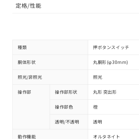
定格/性能
種類
押ボタンスイッチ
胴体形状
丸胴形(φ30mm)
照光/非照光
照光
操作部
操作部形状
丸形 突出形
操作部色
橙
透明/不透明
透明
動作機能
オルタネイト