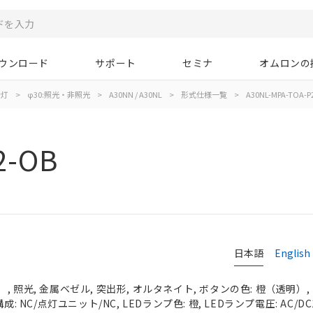
ウンロード
サポート
セミナ
オムロンの
示灯
>
φ30:照光・非照光
>
A30NN / A30NL
>
形式仕様一覧
>
A30NL-MPA-TOA-P
2-OB
日本語
English
 照光, 金属ベゼル, 突出形, オルタネイト, ボタンの色: 橙（透明）, I
成: NC/点灯ユニット/NC, LEDランプ色: 橙, LEDランプ電圧: AC/DC