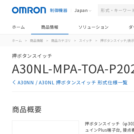
制御機器
Japan
ホーム
商品情報
ソリューション
ダ
ホーム
>
商品情報
>
商品カテゴリ
>
スイッチ
>
押ボタンスイッチ/表
押ボタンスイッチ
A30NL-MPA-TOA-P20
A30NN / A30NL 押ボタンスイッチ 形式仕様一覧
商品概要
押ボタンスイッチ（φ30）,
ュインPlus端子台, 接点構