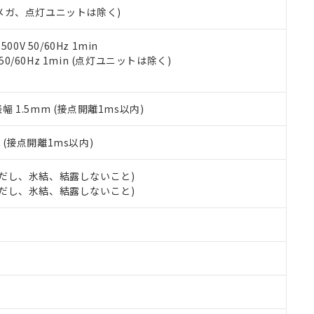
令のフタル酸エステル類４物質の対応では、対応完了までの期間は出
00Vメガ、点灯ユニットは除く)
備考欄に対応日を記載しておりました。
品への在庫切替を完了していることから、特段のことがない限り、20
0V 50/60Hz 1min
す。
 50/60Hz 1min (点灯ユニットは除く)
振幅 1.5mm (接点開離1ms以内)
2
(接点開離1ms以内)
 (ただし、氷結、結露しないこと)
 (ただし、氷結、結露しないこと)