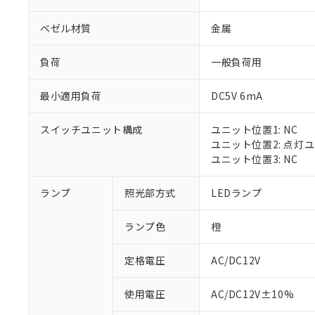
ベゼル材質
金属
負荷
一般負荷用
最小適用負荷
DC5V 6mA
スイッチユニット構成
ユニット位置1: NC
ユニット位置2: 点灯
ユニット位置3: NC
※1 対応状況
ランプ
照光部方式
LEDランプ
対応済み：EU
ランプ色
橙
対応予定：EU R
対応予定なし：EU
定格電圧
AC/DC12V
調査・確認中：EU
ご利用条件
非該当品：ライセ
※1 中国RoHS
使用電圧
AC/DC12V±10%
仕入先様の事情に
があります。
以下の条件をお読