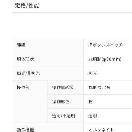
定格/性能
種類
押ボタンスイッチ
胴体形状
丸胴形(φ30mm)
照光/非照光
照光
操作部
操作部形状
丸形 突出形
操作部色
橙
透明/不透明
透明
動作機能
オルタネイト