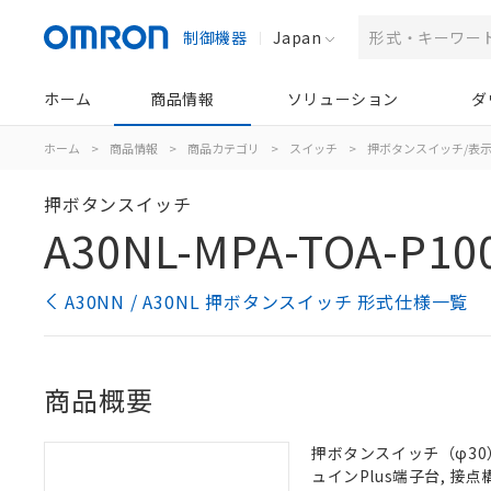
制御機器
Japan
ホーム
商品情報
ソリューション
ダ
ホーム
>
商品情報
>
商品カテゴリ
>
スイッチ
>
押ボタンスイッチ/表
押ボタンスイッチ
A30NL-MPA-TOA-P10
A30NN / A30NL 押ボタンスイッチ 形式仕様一覧
商品概要
押ボタンスイッチ（φ30）,
ュインPlus端子台, 接点構成