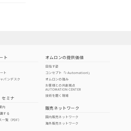
担当オムロン営
お問い合わせ
ート
オムロンの提供価値
目指す姿
ポート
コンセプト「i-Automation!」
ジャパンデスク
オムロンの強み
お客様との共創拠点
AUTOMATION CENTER
DIBP
BBP
DEHP
環境保護
技術を磨く現場
・セミナ
使用期限
案内
販売ネットワーク
講する
O
O
O
10
国内販売ネットワーク
ス一覧（PDF）
海外販売ネットワーク