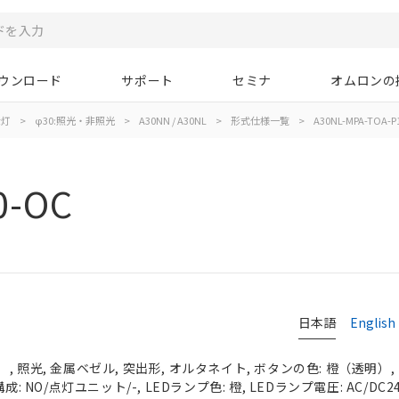
ウンロード
サポート
セミナ
オムロンの
示灯
>
φ30:照光・非照光
>
A30NN / A30NL
>
形式仕様一覧
>
A30NL-MPA-TOA-P
0-OC
日本語
English
 照光, 金属ベゼル, 突出形, オルタネイト, ボタンの色: 橙（透明）, I
: NO/点灯ユニット/-, LEDランプ色: 橙, LEDランプ電圧: AC/DC2