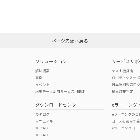
合状況については、「カスタマーサポートセンタ お客様相談室」または貴社
みください。
非含有証明書
※3
ページ先頭へ戻る
ダウンロードはこちら
ソリューション
サービスサポ
解決提案
テスト機貸出
事例
ロボティクスサ
イベント
日本語相談窓口
現場データ活用サービスi-BELT
輸出該非判定
I)
PBBs
PBDEs
DBP
ダウンロードセンタ
eラーニング
カタログ
eラーニングのご
マニュアル
コースを選んで受
O
O
O
2D CAD
eラーニングコー
3D CAD