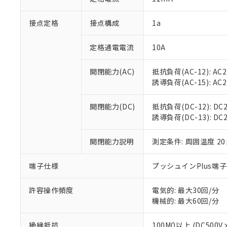
「×」：最大均質
本サービスは
当社は、これ
*EU RoHS指令（10物
「－」：未確認で
鉛(Pb) 1000ppm以下、
接点定格
接点構成
1a
くものです。
う）を輸出ま
記
説明
六価クロム(Cr(Ⅵ)) 1
当社制御機器
などの必要な
フタル酸ビス(2-エチルヘ
号
*中国RoHS10物質の基準値 
ル（DBP） 1000ppm
在庫状況およ
当社は規制貨
定格通電電流
10A
Pb(鉛) :1000ppm、 Hg
但し、RoHS指令で産
のであり、閲
ます。
Cr(Ⅵ)(六価クロム) : 
フタル酸エステル類の４
○
一定数以
DBP(フタル酸ジブチル) :
い。
当社は貴社製
開閉能力(AC)
抵抗負荷(AC-12): AC24
DEHP(フタル酸ビス(2-エ
正式な納期状
置等に一切使
誘導負荷(AC-15): AC24V
当社販売員に
※2 対応予定月
△
一定数に
当社は、貴社
オムロン制御
また当社は、
※2 環境保護使
開閉能力(DC)
抵抗負荷(DC-12): DC24
在庫状況およ
部品在庫の切り替
たしません。
－
在庫なし
誘導負荷(DC-13): DC24
す。
「ｅ」：有害物質
機器販売
マイパーツ機
「10」：通常の
ている必要が
開閉能力説明
測定条件: 周囲温度 2
味します。
空
受注生産
お客様が当ウ
※3 非含有証明
「－」：未確認で
白
が、当社の製
端子仕様
プッシュインPlus端
さい。
下記の非含有証明
※当社の共同
許容操作頻度
電気的: 最大30回/分
いる法人を指
EU RoHS指令（
機械的: 最大60回/分
51物質の非含有証
※本証明書は発行
絶縁抵抗
100MΩ以上 (DC5