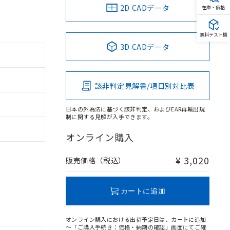
2D CADデータ
在庫・価格
無料テスト機
3D CADデータ
該非判定見解書/項目別対比表
日本の外為法に基づく該非判定、およびEAR再輸出規
制に関する見解が入手できます。
オンライン購入
¥ 3,020
販売価格（税込）
カートに追加
オンライン購入における出荷予定日は、カートに追加
～「ご購入手続き：価格・納期の確認」画面にてご確