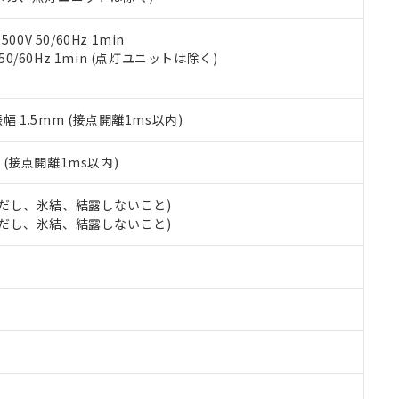
令のフタル酸エステル類４物質の対応では、対応完了までの期間は出
備考欄に対応日を記載しておりました。
品への在庫切替を完了していることから、特段のことがない限り、20
0V 50/60Hz 1min
す。
 50/60Hz 1min (点灯ユニットは除く)
振幅 1.5mm (接点開離1ms以内)
2
(接点開離1ms以内)
 (ただし、氷結、結露しないこと)
 (ただし、氷結、結露しないこと)