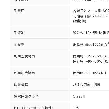
また、RoHS指
混在することから
既に当社にて対応
耐電圧
各端子とアース間: AC250
り割愛しておりま
同極端子間: AC2500V
(初期値)
耐振動
誤動作: 10～55Hz 複
耐衝撃
誤動作: 最大1000m/s
周囲温度範囲
使用時: -25～55℃
保存時: -40～80℃
周囲湿度範囲
使用時: 35～85%RH
保護構造
パネル前面: IP66
感電保護クラス
Class II
PTI（トラッキング特性）
175