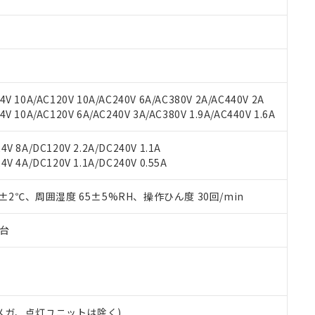
材料含有率が中国RoHSの基準値を超えていることを示します。
、当社制御機器事業取扱商品の当社在庫状況および標準価格(税抜)
ら貴社製品のうち、外国為替および外国貿易法に定める商品（以下｢
質）：
す。当社販売部門へお問い合わせください。
 水銀(Hg) 1000ppm以下、 カドミウム(Cd) 100ppm以下、
たは国外への提供する場合は、日本国政府の輸出許可(または役務取
000ppm以下、ポリ臭化ビフェニル類(PBB) 1000ppm以下、ポリ臭化ジフェニルエーテル類(P
事業取扱商品の中には、本サービスの対象外となる商品もあること
手続きをとります。
キシル) (DEHP)(別名：DOP) 1000ppm以下、フタル酸ブチルベンジル（BBP） 100
(GB/T26572)：
以下、フタル酸ジイソブチル (DIBP) 1000ppm以下
び標準価格照会結果は、記載している更新日時点での社内データに
物を破棄する場合は、完全に破砕するなど、違法に輸出されないよ
(水銀) : 1000ppm、 Cd(カドミウム) : 100ppm、
業用監視および制御機器に対する適用除外項目は除く。
覧された時点での実際の在庫および標準価格とは異なる場合がある
1000ppm、 PBBs(ポリ臭化ビフェニル類) : 1000ppm、 PBDEs(ポリ臭化ジフェニルエーテル類
物質については閾値を超える意図的な使用がないことを確認しています。
上の在庫あり
 1000ppm、 DIBP(フタル酸ジイソブチル) : 1000ppm、 BBP(フタル酸ブチルベンジル) :
品を、核兵器、ミサイル、化学兵器、生物兵器またはその他武器並
V 10A/AC120V 10A/AC240V 6A/AC380V 2A/AC440V 2A
チルヘキシル)) : 1000ppm
況および標準価格はお客様のお取引先、またはお客様担当のオムロ
用いたしません。
 10A/AC120V 6A/AC240V 3A/AC380V 1.9A/AC440V 1.6A
ご相談ください。
は満たないが在庫あり
製品を第三者に販売する場合は、上記1、2および3の内容を当該第
機器販売店や当社販売拠点は「
販売ネットワーク
」をご確認くだ
販売先および販売に係わる関係者が違法に輸出するおそれがある場
用期限
V 8A/DC120V 2.2A/DC240V 1.1A
び標準価格結果を当社の事前の承諾なく第三者に漏洩または開示し
え状況などにより、予定月が前後することがあります。
(最新の在庫状況については、お客様のお取引先、またはお客様担当
V 4A/DC120V 1.1A/DC240V 0.55A
（10物質）のすべてが基準値以下であることを示します。
店・当社販売員にご確認ください)
能（部品リスト作成サービス）をご利用いただくには、I-Webメン
使用状況下において有害物質が外部に漏えいし、環境に深刻な影響を
あります。
0±2℃、周囲湿度 65±5%RH、操作ひん度 30回/min
機種、また在庫状況の情報を公開していない機種
ェブサイト上で当社にご登録された部品リストについて、当社およ
書ダウンロード
す。当社販売部門へお問い合わせください。
品・サービスに関するお客様との取引・商談に必要な範囲で利用す
合意する
キャンセル
子台
書をダウンロードすることができます。
利用者とは、
"個人情報の共同利用に関して"
の「1.共同利用者の
します。
10物質）の非含有証明書
明書（当社基準）
日時点で非含有を証明するもので、過去に遡って非含有を証明するも
00Vメガ、点灯ユニットは除く)