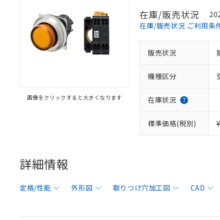
在庫/販売状況
20
在庫/販売状況 ご利用条
販売状況
機種区分
画像をクリックすると大きくなります
在庫状況
標準価格(税別)
詳細情報
定格/性能
外形図
取りつけ穴加工図
CAD