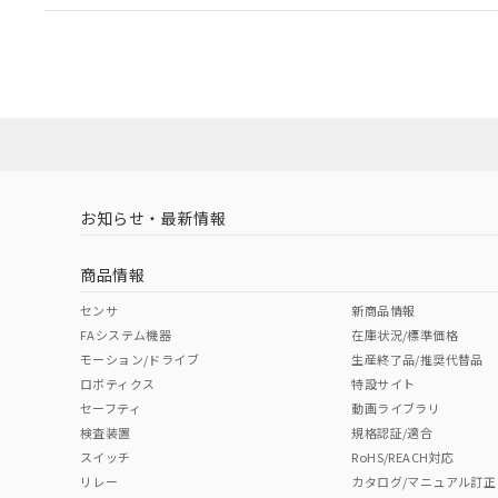
EU RoHS
注意事項・凡例
A30NL-MPA-TOA-P100-OCについての規格認証/適
業員または販売店にお問い合わせください。
ダウンロードデータをご利用いただく前に、以下を必ずお読
対応状況
対応予定月
※1
※2
ソフトウェアの使用条件
対応済み
お知らせ・最新情報
中国 RoHS
注意事項・凡例
商品情報
中国 RoHS表
※1 ※2
センサ
新商品情報
FAシステム機器
在庫状況/標準価格
Pb
Hg
Cd
Cr(V
モーション/ドライブ
生産終了品/推奨代替品
ロボティクス
特設サイト
セーフティ
動画ライブラリ
検査装置
規格認証/適合
X
O
O
O
スイッチ
RoHS/REACH対応
リレー
カタログ/マニュアル訂正