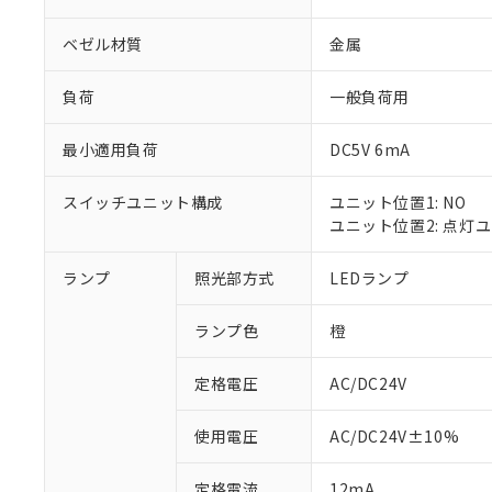
ベゼル材質
金属
負荷
一般負荷用
最小適用負荷
DC5V 6mA
スイッチユニット構成
ユニット位置1: NO
ユニット位置2: 点灯
ランプ
照光部方式
LEDランプ
※1 対応状況
ランプ色
橙
対応済み：EU
対応予定：EU R
対応予定なし：EU
定格電圧
AC/DC24V
調査・確認中：EU
ご利用条件
非該当品：ライセ
使用電圧
AC/DC24V±10%
※1 中国RoHS
仕入先様の事情に
があります。
以下の条件をお読
定格電流
12mA
「○」：最大均質