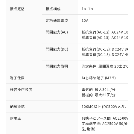
接点定格
接点構成
1a+1b
※1 対応状況
定格通電電流
10A
対応済み：EU RoHS指令（10物質）の
開閉能力(AC)
抵抗負荷(AC-12): AC24V 10A/A
非含有に対応した製品が提供可能な商品で
誘導負荷(AC-15): AC24V 10A/AC
す。
対応予定：EU RoHS指令（10物質）の非含
開閉能力(DC)
抵抗負荷(DC-12): DC24V 8A/DC
ご利用条件
有に対応した製品に切り替える予定のある
誘導負荷(DC-13): DC24V 4A/DC
商品です。
対応予定なし：EU RoHS指令（10物質）の
開閉能力説明
測定条件: 周囲温度 20±2℃、
以下の条件をお読みいただき、同意のうえ
非含有に非対応の商品で、対応品を出す予
ご利用ください。
端子仕様
ねじ締め端子 (M3.5)
定はありません。
調査・確認中：EU RoHS指令（10物質）の
本サービスは、当社制御機器事業取扱
※1 中国RoHS○×表
許容操作頻度
電気的: 最大30回/分
非含有の対応状況を調査中または確認中の
商品の当社在庫状況および標準価格
機械的: 最大60回/分
商品です。
(税抜)を提供させていただくもので
「○」：最大均質材料含有率が中国RoHSの
非該当品：ライセンス料など無形物で、有
す。
絶縁抵抗
100MΩ以上 (DC500Vメガ、
基準値以下であることを示します。
害物質有無と関係のない商品です。
当社制御機器事業取扱商品の中には、
「×」：最大均質材料含有率が中国RoHSの
仕入先様の事情により、非含有部品として
耐電圧
各端子とアース間: AC2500V 50/
本サービスの対象外となる商品もある
基準値を超えていることを示します。
いたものが、含有品と判明した場合などや
当社は、これら貴社製品のうち、外国
同極端子間: AC2500V 50/60
ことをご了承ください。
「－」：未確認です。当社販売部門へお問
むを得ず変更することがあります。
(初期値)
為替および外国貿易法に定める商品
在庫状況および標準価格照会結果は、
い合わせください。