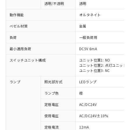
透明/不透明
透明
動作機能
オルタネイト
ベゼル材質
金属
負荷
一般負荷用
最小適用負荷
DC5V 6mA
スイッチユニット構成
ユニット位置1: NO
ユニット位置2: 点灯ユニット
ユニット位置3: NC
ランプ
照光部方式
LEDランプ
ランプ色
橙
定格電圧
AC/DC24V
使用電圧
AC/DC24V±10%
定格電流
12mA