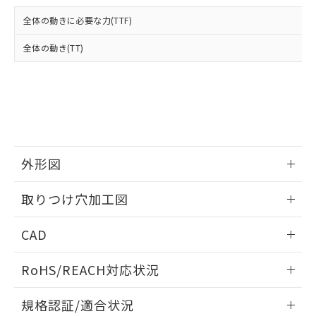
および当社の共同利用者が、当社の製
下記の非含有証明書をダウンロードするこ
品・サービスに関するお客様との取
全体の動きに必要な力(TTF)
とができます。
合意する
キャンセル
引・商談に必要な範囲で利用すること
をご了承ください。
全体の動き(TT)
EU RoHS指令（10物質）の非含有証明書
※当社の共同利用者とは、
"個人情報
51物質の非含有証明書（当社基準）
の共同利用に関して"
の「1.共同利
※本証明書は発行日時点で非含有を証明す
用者の範囲」に記載されている法人を
るもので、過去に遡って非含有を証明する
指します。
ものではありません。
また、RoHS指令のフタル酸エステル類４
物質の対応では、対応完了までの期間は出
荷製品に未対応品が混在することから備考
外形図
欄に対応日を記載しておりました。
情報更新：2026/05/21
既に当社にて対応品への在庫切替を完了
取りつけ穴加工図
していることから、特段のことがない限
り、2022年1月12日より割愛しておりま
情報更新：2026/05/21
CAD
す。
ログイン/会員登録いただくと、CADデータをダウンロー
RoHS/REACH対応状況
ドすることができます。
情報更新：
規格認証/適合状況