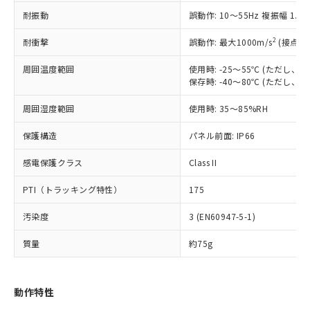
（以下｢規制貨物等」という）を輸出
記載している更新日時点での社内デー
耐振動
誤動作: 10～55Hz 複振幅 1.
*EU RoHS指令（10物質）：
または国外への提供する場合は、日本
記
タに基づき作成されるものであり、閲
説明
鉛(Pb) 1000ppm以下、 水銀(Hg) 1000ppm以下、 カド
*中国RoHS10物質の基準値 (GB/T26572)：
国政府の輸出許可(または役務取引許
号
覧された時点での実際の在庫および標
ミウム(Cd) 100ppm以下、
Pb(鉛) :1000ppm、 Hg(水銀) : 1000ppm、 Cd(カドミウ
2
耐衝撃
誤動作: 最大1000m/s
(接点開
可)を取得するなどの必要な手続きを
六価クロム(Cr(Ⅵ)) 1000ppm以下、ポリ臭化ビフェニル
ム) : 100ppm、
準価格とは異なる場合があることをご
類(PBB) 1000ppm以下、ポリ臭化ジフェニルエーテル類
Cr(Ⅵ)(六価クロム) : 1000ppm、 PBBs(ポリ臭化ビフェ
とります。
了承ください。
(PBDE) 1000ppm以下、フタル酸ビス(2-エチルヘキシ
周囲温度範囲
使用時: -25～55℃ (ただし
○
一定数以上の在庫あり
ニル類) : 1000ppm、 PBDEs(ポリ臭化ジフェニルエーテ
当社は規制貨物を破棄する場合は、完
ル) (DEHP)(別名：DOP) 1000ppm以下、フタル酸ブチ
正式な納期状況および標準価格はお客
ル類) : 1000ppm、
保存時: -40～80℃ (ただし
ルベンジル（BBP） 1000ppm以下、フタル酸ジブチル
全に破砕するなど、違法に輸出されな
DBP(フタル酸ジブチル) : 1000ppm、 DIBP(フタル酸ジ
様のお取引先、またはお客様担当のオ
（DBP） 1000ppm以下、フタル酸ジイソブチル
イソブチル) : 1000ppm、 BBP(フタル酸ブチルベンジ
△
一定数には満たないが在庫あり
いよう必要な手段を講じます。
周囲湿度範囲
使用時: 35～85%RH
ムロン制御機器販売店・当社販売員に
(DIBP) 1000ppm以下
ル) : 1000ppm、
当社は貴社製品を、核兵器、ミサイ
但し、RoHS指令で産業用監視および制御機器に対する
DEHP(フタル酸ビス(2-エチルヘキシル)) : 1000ppm
ご相談ください。
適用除外項目は除く。
ル、化学兵器、生物兵器またはその他
保護構造
パネル前面: IP66
－
在庫なし(最新の在庫状況につ
オムロン制御機器販売店や当社販売拠
フタル酸エステル類の４物質については閾値を超える意
武器並びにこれらの製造装置等に一切
いては、お客様のお取引先、ま
図的な使用がないことを確認しています。
点は「
販売ネットワーク
」をご確認
※2 環境保護使用期限
感電保護クラス
Class II
使用いたしません。
たはお客様担当のオムロン制御
ください。
当社は、貴社製品を第三者に販売する
機器販売店・当社販売員にご確
在庫状況および標準価格結果を当社の
PTI（トラッキング特性）
175
※2 対応予定月
「ｅ」：有害物質（10物質）のすべてが基
場合は、上記1、2および3の内容を当
認ください)
事前の承諾なく第三者に漏洩または開
準値以下であることを示します。
該第三者に通知します。また当社は、
示しないようお願いします。
汚染度
3 (EN60947-5-1)
部品在庫の切り替え状況などにより、予定
「10」：通常の使用状況下において有害物
販売先および販売に係わる関係者が違
マイパーツ機能（部品リスト作成サー
空
受注生産機種、また在庫状況の
月が前後することがあります。
質が外部に漏えいし、環境に深刻な影響を
法に輸出するおそれがある場合は、取
ビス）をご利用いただくには、I-Web
白
情報を公開していない機種
質量
約75g
及ぼさない年数を意味します。
り引きをいたしません。
メンバーズにご登録されている必要が
「－」：未確認です。当社販売部門へお問
あります。
い合わせください。
お客様が当ウェブサイト上で当社にご
動作特性
※3 非含有証明書ダウンロード
登録された部品リストについて、当社