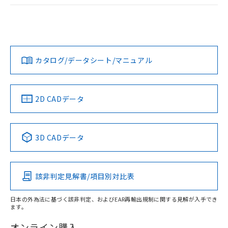
ログイン/会員登録
EU RoHS
注意事項・凡例
A30NL-MPA-TOA-G102-OCについての規格認証/適合状況に
ついては、「カスタマーサポートセンタ お客様相談室」また
は貴社担当オムロン営業員または販売店にお問い合わせくだ
対応状況
対応予定月
※1
※2
さい。
ダウンロードデータをご利用いただく前に、以下を必ずお読
みください。
カタログ/データシート/マニュアル
対応済み
ソフトウェアの使用条件
お問い合わせ
中国 RoHS
注意事項・凡例
2D CADデータ
中国 RoHS表
※1 ※2
3D CADデータ
Pb
Hg
Cd
Cr(VI)
該非判定見解書/項目別対比表
X
O
O
O
日本の外為法に基づく該非判定、およびEAR再輸出規制に関する見解が入手でき
ます。
"対応済み"や非含有の記載がされた商品であっても、流通
在庫等で未対応品が混在する可能性があります。
オンライン購入