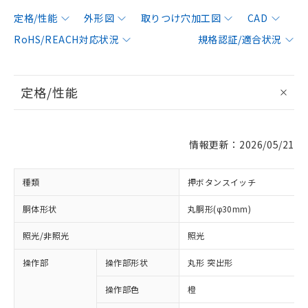
定格/性能
外形図
取りつけ穴加工図
CAD
RoHS/REACH対応状況
規格認証/適合状況
定格/性能
情報更新：2026/05/21
種類
押ボタンスイッチ
胴体形状
丸胴形(φ30mm)
照光/非照光
照光
操作部
操作部形状
丸形 突出形
操作部色
橙