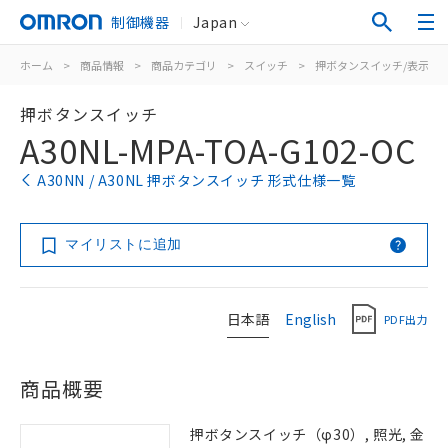
制御機器
Japan
ホーム
>
商品情報
>
商品カテゴリ
>
スイッチ
>
押ボタンスイッチ/表示灯
押ボタンスイッチ
A30NL-MPA-TOA-G102-OC
A30NN / A30NL 押ボタンスイッチ 形式仕様一覧
マイリストに追加
日本語
English
PDF出力
商品概要
押ボタンスイッチ（φ30）, 照光, 金