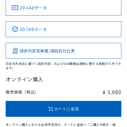
中国 RoHS
注意事項・凡例
2D CADデータ
中国 RoHS表
※1 ※2
3D CADデータ
Pb
Hg
Cd
Cr(VI)
該非判定見解書/項目別対比表
O
O
O
O
日本の外為法に基づく該非判定、およびEAR再輸出規制に関する見解が入手でき
ます。
"対応済み"や非含有の記載がされた商品であっても、流通
在庫等で未対応品が混在する可能性があります。
オンライン購入
非含有品が必要な際は、弊社営業部門もしくは販売店へお
問い合わせください。
¥ 3,080
販売価格（税込）
この製品のRoHS/REACH対応状況ページへ
カートに追加
オンライン購入における出荷予定日は、カートに追加～「ご購入手続き：価