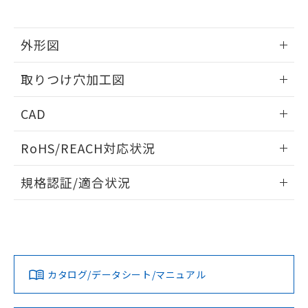
※当社の共同利用者とは、
"個人情報
51物質の非含有証明書（当社基準）
の共同利用に関して"
の「1.共同利
※本証明書は発行日時点で非含有を証明す
用者の範囲」に記載されている法人を
るもので、過去に遡って非含有を証明する
外形図
指します。
ものではありません。
情報更新：2026/05/21
また、RoHS指令のフタル酸エステル類４
取りつけ穴加工図
物質の対応では、対応完了までの期間は出
荷製品に未対応品が混在することから備考
情報更新：2026/05/21
CAD
欄に対応日を記載しておりました。
既に当社にて対応品への在庫切替を完了
ログイン/会員登録いただくと、CADデータをダウンロー
していることから、特段のことがない限
RoHS/REACH対応状況
ドすることができます。
り、2022年1月12日より割愛しておりま
す。
情報更新：2026/7/29
規格認証/適合状況
ログイン/会員登録
EU RoHS
注意事項・凡例
A30NL-MPA-TOA-G101-ODについての規格認証/適合状況に
ついては、「カスタマーサポートセンタ お客様相談室」また
は貴社担当オムロン営業員または販売店にお問い合わせくだ
対応状況
対応予定月
※1
※2
さい。
ダウンロードデータをご利用いただく前に、以下を必ずお読
みください。
カタログ/データシート/マニュアル
対応済み
ソフトウェアの使用条件
お問い合わせ