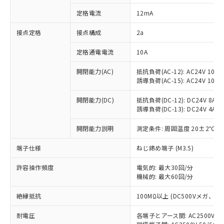
対応済み：EU RoHS指令（10物質）の
定格電流
12mA
非含有に対応した製品が提供可能な商品で
す。
接点定格
接点構成
2a
対応予定：EU RoHS指令（10物質）の非含
ご利用条件
有に対応した製品に切り替える予定のある
定格通電電流
10A
商品です。
対応予定なし：EU RoHS指令（10物質）の
開閉能力(AC)
抵抗負荷(AC-12): AC24V 10A/A
以下の条件をお読みいただき、同意のうえ
非含有に非対応の商品で、対応品を出す予
誘導負荷(AC-15): AC24V 10A/AC
ご利用ください。
定はありません。
調査・確認中：EU RoHS指令（10物質）の
開閉能力(DC)
抵抗負荷(DC-12): DC24V 8A/DC
本サービスは、当社制御機器事業取扱
※1 中国RoHS○×表
誘導負荷(DC-13): DC24V 4A/DC
非含有の対応状況を調査中または確認中の
商品の当社在庫状況および標準価格
商品です。
(税抜)を提供させていただくもので
開閉能力説明
測定条件: 周囲温度 20±2℃、
「○」：最大均質材料含有率が中国RoHSの
非該当品：ライセンス料など無形物で、有
す。
基準値以下であることを示します。
害物質有無と関係のない商品です。
当社制御機器事業取扱商品の中には、
端子仕様
ねじ締め端子 (M3.5)
「×」：最大均質材料含有率が中国RoHSの
仕入先様の事情により、非含有部品として
本サービスの対象外となる商品もある
基準値を超えていることを示します。
いたものが、含有品と判明した場合などや
当社は、これら貴社製品のうち、外国
ことをご了承ください。
許容操作頻度
電気的: 最大30回/分
「－」：未確認です。当社販売部門へお問
むを得ず変更することがあります。
為替および外国貿易法に定める商品
機械的: 最大60回/分
在庫状況および標準価格照会結果は、
い合わせください。
（以下｢規制貨物等」という）を輸出
記載している更新日時点での社内デー
*EU RoHS指令（10物質）：
または国外への提供する場合は、日本
絶縁抵抗
100MΩ以上 (DC500Vメガ、
記
タに基づき作成されるものであり、閲
説明
鉛(Pb) 1000ppm以下、 水銀(Hg) 1000ppm以下、 カド
*中国RoHS10物質の基準値 (GB/T26572)：
国政府の輸出許可(または役務取引許
号
覧された時点での実際の在庫および標
ミウム(Cd) 100ppm以下、
Pb(鉛) :1000ppm、 Hg(水銀) : 1000ppm、 Cd(カドミウ
耐電圧
各端子とアース間: AC2500V 50/
可)を取得するなどの必要な手続きを
六価クロム(Cr(Ⅵ)) 1000ppm以下、ポリ臭化ビフェニル
ム) : 100ppm、
準価格とは異なる場合があることをご