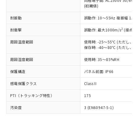
類(PBB) 1000ppm以下、ポリ臭化ジフェニルエーテル類
同極端子間: AC2500V 50/60
Cr(Ⅵ)(六価クロム) : 1000ppm、 PBBs(ポリ臭化ビフェ
とります。
了承ください。
(PBDE) 1000ppm以下、フタル酸ビス(2-エチルヘキシ
○
一定数以上の在庫あり
ニル類) : 1000ppm、 PBDEs(ポリ臭化ジフェニルエーテ
(初期値)
当社は規制貨物を破棄する場合は、完
ル) (DEHP)(別名：DOP) 1000ppm以下、フタル酸ブチ
正式な納期状況および標準価格はお客
ル類) : 1000ppm、
ルベンジル（BBP） 1000ppm以下、フタル酸ジブチル
全に破砕するなど、違法に輸出されな
DBP(フタル酸ジブチル) : 1000ppm、 DIBP(フタル酸ジ
様のお取引先、またはお客様担当のオ
耐振動
誤動作: 10～55Hz 複振幅 1.
（DBP） 1000ppm以下、フタル酸ジイソブチル
イソブチル) : 1000ppm、 BBP(フタル酸ブチルベンジ
△
一定数には満たないが在庫あり
いよう必要な手段を講じます。
ムロン制御機器販売店・当社販売員に
(DIBP) 1000ppm以下
ル) : 1000ppm、
当社は貴社製品を、核兵器、ミサイ
但し、RoHS指令で産業用監視および制御機器に対する
DEHP(フタル酸ビス(2-エチルヘキシル)) : 1000ppm
ご相談ください。
2
耐衝撃
誤動作: 最大1000m/s
(接点開
適用除外項目は除く。
ル、化学兵器、生物兵器またはその他
－
在庫なし(最新の在庫状況につ
オムロン制御機器販売店や当社販売拠
フタル酸エステル類の４物質については閾値を超える意
武器並びにこれらの製造装置等に一切
いては、お客様のお取引先、ま
周囲温度範囲
図的な使用がないことを確認しています。
使用時: -25～55℃ (ただし
点は「
販売ネットワーク
」をご確認
※2 環境保護使用期限
使用いたしません。
保存時: -40～80℃ (ただし
たはお客様担当のオムロン制御
ください。
当社は、貴社製品を第三者に販売する
機器販売店・当社販売員にご確
在庫状況および標準価格結果を当社の
※2 対応予定月
「ｅ」：有害物質（10物質）のすべてが基
周囲湿度範囲
使用時: 35～85%RH
場合は、上記1、2および3の内容を当
認ください)
事前の承諾なく第三者に漏洩または開
準値以下であることを示します。
該第三者に通知します。また当社は、
示しないようお願いします。
保護構造
パネル前面: IP66
部品在庫の切り替え状況などにより、予定
「10」：通常の使用状況下において有害物
販売先および販売に係わる関係者が違
マイパーツ機能（部品リスト作成サー
空
受注生産機種、また在庫状況の
月が前後することがあります。
質が外部に漏えいし、環境に深刻な影響を
法に輸出するおそれがある場合は、取
ビス）をご利用いただくには、I-Web
白
情報を公開していない機種
感電保護クラス
Class II
及ぼさない年数を意味します。
り引きをいたしません。
メンバーズにご登録されている必要が
「－」：未確認です。当社販売部門へお問
あります。
PTI（トラッキング特性）
175
い合わせください。
お客様が当ウェブサイト上で当社にご
※3 非含有証明書ダウンロード
登録された部品リストについて、当社
汚染度
3 (EN60947-5-1)
および当社の共同利用者が、当社の製
下記の非含有証明書をダウンロードするこ
品・サービスに関するお客様との取
とができます。
合意する
キャンセル
引・商談に必要な範囲で利用すること
をご了承ください。
EU RoHS指令（10物質）の非含有証明書