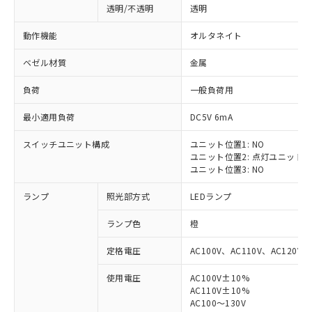
透明/不透明
透明
動作機能
オルタネイト
ベゼル材質
金属
負荷
一般負荷用
最小適用負荷
DC5V 6mA
スイッチユニット構成
ユニット位置1: NO
ユニット位置2: 点灯ユニット
ユニット位置3: NO
ランプ
照光部方式
LEDランプ
ランプ色
橙
定格電圧
AC100V、AC110V、AC120V
使用電圧
AC100V±10%
※1 対応状況
AC110V±10%
AC100～130V