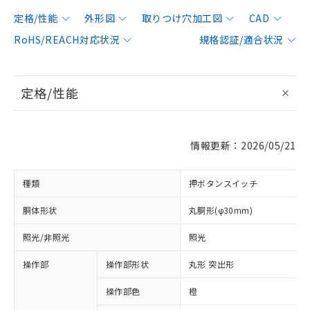
定格/性能
外形図
取りつけ穴加工図
CAD
RoHS/REACH対応状況
規格認証/適合状況
定格/性能
情報更新：2026/05/21
種類
押ボタンスイッチ
胴体形状
丸胴形(φ30mm)
照光/非照光
照光
操作部
操作部形状
丸形 突出形
操作部色
橙