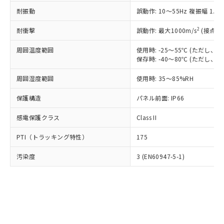
○
一定数以上の在庫あり
ニル類) : 1000ppm、 PBDEs(ポリ臭化ジフェニルエーテ
当社は規制貨物を破棄する場合は、完
ル) (DEHP)(別名：DOP) 1000ppm以下、フタル酸ブチ
正式な納期状況および標準価格はお客
ル類) : 1000ppm、
耐振動
誤動作: 10～55Hz 複振幅 1.
ルベンジル（BBP） 1000ppm以下、フタル酸ジブチル
全に破砕するなど、違法に輸出されな
DBP(フタル酸ジブチル) : 1000ppm、 DIBP(フタル酸ジ
様のお取引先、またはお客様担当のオ
（DBP） 1000ppm以下、フタル酸ジイソブチル
イソブチル) : 1000ppm、 BBP(フタル酸ブチルベンジ
△
一定数には満たないが在庫あり
いよう必要な手段を講じます。
ムロン制御機器販売店・当社販売員に
(DIBP) 1000ppm以下
2
耐衝撃
ル) : 1000ppm、
誤動作: 最大1000m/s
(接点開
当社は貴社製品を、核兵器、ミサイ
但し、RoHS指令で産業用監視および制御機器に対する
DEHP(フタル酸ビス(2-エチルヘキシル)) : 1000ppm
ご相談ください。
適用除外項目は除く。
ル、化学兵器、生物兵器またはその他
－
在庫なし(最新の在庫状況につ
オムロン制御機器販売店や当社販売拠
周囲温度範囲
使用時: -25～55℃ (ただし
フタル酸エステル類の４物質については閾値を超える意
武器並びにこれらの製造装置等に一切
いては、お客様のお取引先、ま
図的な使用がないことを確認しています。
保存時: -40～80℃ (ただし
点は「
販売ネットワーク
」をご確認
※2 環境保護使用期限
使用いたしません。
たはお客様担当のオムロン制御
ください。
当社は、貴社製品を第三者に販売する
周囲湿度範囲
使用時: 35～85%RH
機器販売店・当社販売員にご確
在庫状況および標準価格結果を当社の
※2 対応予定月
「ｅ」：有害物質（10物質）のすべてが基
場合は、上記1、2および3の内容を当
認ください)
事前の承諾なく第三者に漏洩または開
準値以下であることを示します。
保護構造
パネル前面: IP66
該第三者に通知します。また当社は、
示しないようお願いします。
部品在庫の切り替え状況などにより、予定
「10」：通常の使用状況下において有害物
販売先および販売に係わる関係者が違
マイパーツ機能（部品リスト作成サー
空
受注生産機種、また在庫状況の
感電保護クラス
Class II
月が前後することがあります。
質が外部に漏えいし、環境に深刻な影響を
法に輸出するおそれがある場合は、取
ビス）をご利用いただくには、I-Web
白
情報を公開していない機種
及ぼさない年数を意味します。
り引きをいたしません。
メンバーズにご登録されている必要が
PTI（トラッキング特性）
175
「－」：未確認です。当社販売部門へお問
あります。
い合わせください。
お客様が当ウェブサイト上で当社にご
汚染度
3 (EN60947-5-1)
※3 非含有証明書ダウンロード
登録された部品リストについて、当社
および当社の共同利用者が、当社の製
下記の非含有証明書をダウンロードするこ
品・サービスに関するお客様との取
とができます。
合意する
キャンセル
引・商談に必要な範囲で利用すること
をご了承ください。
EU RoHS指令（10物質）の非含有証明書
※当社の共同利用者とは、
"個人情報