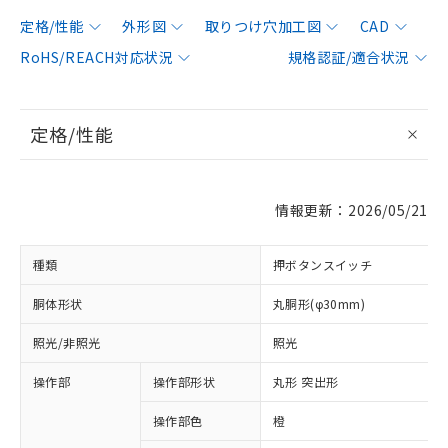
定格/性能
外形図
取りつけ穴加工図
CAD
RoHS/REACH対応状況
規格認証/適合状況
定格/性能
情報更新：2026/05/21
種類
押ボタンスイッチ
胴体形状
丸胴形(φ30mm)
照光/非照光
照光
操作部
操作部形状
丸形 突出形
操作部色
橙