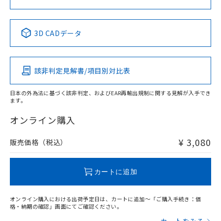
中国 RoHS表
※1 ※2
3D CADデータ
Pb
Hg
Cd
Cr(VI)
該非判定見解書/項目別対比表
X
O
O
O
日本の外為法に基づく該非判定、およびEAR再輸出規制に関する見解が入手でき
ます。
"対応済み"や非含有の記載がされた商品であっても、流通
在庫等で未対応品が混在する可能性があります。
オンライン購入
非含有品が必要な際は、弊社営業部門もしくは販売店へお
問い合わせください。
¥ 3,080
販売価格（税込）
この製品のRoHS/REACH対応状況ページへ
カートに追加
オンライン購入における出荷予定日は、カートに追加～「ご購入手続き：価
格・納期の確認」画面にてご確認ください。