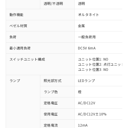
透明/不透明
透明
動作機能
オルタネイト
ベゼル材質
金属
負荷
一般負荷用
最小適用負荷
DC5V 6mA
スイッチユニット構成
ユニット位置1: NO
ユニット位置2: 点灯ユニット
ユニット位置3: NO
ランプ
照光部方式
LEDランプ
ランプ色
橙
定格電圧
AC/DC12V
※1 対応状況
使用電圧
AC/DC12V±10%
定格電流
12mA
対応済み：EU RoHS指令（10物質）の