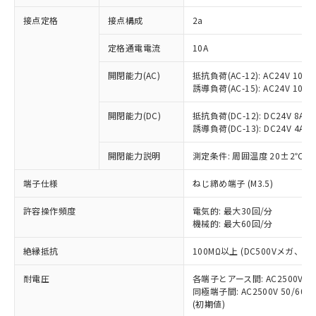
非含有に対応した製品が提供可能な商品で
接点定格
接点構成
2a
す。
対応予定：EU RoHS指令（10物質）の非含
ご利用条件
定格通電電流
10A
有に対応した製品に切り替える予定のある
商品です。
開閉能力(AC)
抵抗負荷(AC-12): AC24V 10A/A
対応予定なし：EU RoHS指令（10物質）の
誘導負荷(AC-15): AC24V 10A/AC
以下の条件をお読みいただき、同意のうえ
非含有に非対応の商品で、対応品を出す予
ご利用ください。
定はありません。
開閉能力(DC)
抵抗負荷(DC-12): DC24V 8A/DC
調査・確認中：EU RoHS指令（10物質）の
誘導負荷(DC-13): DC24V 4A/DC
本サービスは、当社制御機器事業取扱
※1 中国RoHS○×表
非含有の対応状況を調査中または確認中の
商品の当社在庫状況および標準価格
開閉能力説明
測定条件: 周囲温度 20±2℃、
商品です。
(税抜)を提供させていただくもので
「○」：最大均質材料含有率が中国RoHSの
非該当品：ライセンス料など無形物で、有
す。
端子仕様
ねじ締め端子 (M3.5)
基準値以下であることを示します。
害物質有無と関係のない商品です。
当社制御機器事業取扱商品の中には、
「×」：最大均質材料含有率が中国RoHSの
仕入先様の事情により、非含有部品として
本サービスの対象外となる商品もある
許容操作頻度
電気的: 最大30回/分
基準値を超えていることを示します。
いたものが、含有品と判明した場合などや
当社は、これら貴社製品のうち、外国
ことをご了承ください。
機械的: 最大60回/分
「－」：未確認です。当社販売部門へお問
むを得ず変更することがあります。
為替および外国貿易法に定める商品
在庫状況および標準価格照会結果は、
い合わせください。
（以下｢規制貨物等」という）を輸出
絶縁抵抗
100MΩ以上 (DC500Vメガ、
記載している更新日時点での社内デー
*EU RoHS指令（10物質）：
または国外への提供する場合は、日本
記
タに基づき作成されるものであり、閲
説明
鉛(Pb) 1000ppm以下、 水銀(Hg) 1000ppm以下、 カド
*中国RoHS10物質の基準値 (GB/T26572)：
国政府の輸出許可(または役務取引許
耐電圧
各端子とアース間: AC2500V 50/
号
覧された時点での実際の在庫および標
ミウム(Cd) 100ppm以下、
Pb(鉛) :1000ppm、 Hg(水銀) : 1000ppm、 Cd(カドミウ
同極端子間: AC2500V 50/60
可)を取得するなどの必要な手続きを
六価クロム(Cr(Ⅵ)) 1000ppm以下、ポリ臭化ビフェニル
ム) : 100ppm、
準価格とは異なる場合があることをご
類(PBB) 1000ppm以下、ポリ臭化ジフェニルエーテル類
(初期値)
Cr(Ⅵ)(六価クロム) : 1000ppm、 PBBs(ポリ臭化ビフェ
とります。
了承ください。
(PBDE) 1000ppm以下、フタル酸ビス(2-エチルヘキシ