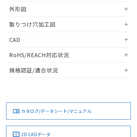
51物質の非含有証明書（当社基準）
の共同利用に関して"
の「1.共同利
※本証明書は発行日時点で非含有を証明す
外形図
用者の範囲」に記載されている法人を
るもので、過去に遡って非含有を証明する
指します。
ものではありません。
情報更新：2026/05/21
取りつけ穴加工図
また、RoHS指令のフタル酸エステル類４
物質の対応では、対応完了までの期間は出
情報更新：2026/05/21
CAD
荷製品に未対応品が混在することから備考
欄に対応日を記載しておりました。
ログイン/会員登録いただくと、CADデータをダウンロー
既に当社にて対応品への在庫切替を完了
RoHS/REACH対応状況
ドすることができます。
していることから、特段のことがない限
り、2022年1月12日より割愛しておりま
情報更新：2026/7/29
規格認証/適合状況
す。
ログイン/会員登録
EU RoHS
注意事項・凡例
A30NL-MPA-TOA-G101-OBについての規格認証/適合状況に
ついては、「カスタマーサポートセンタ お客様相談室」また
は貴社担当オムロン営業員または販売店にお問い合わせくだ
対応状況
対応予定月
※1
※2
さい。
ダウンロードデータをご利用いただく前に、以下を必ずお読
みください。
カタログ/データシート/マニュアル
対応済み
ソフトウェアの使用条件
お問い合わせ
中国 RoHS
注意事項・凡例
2D CADデータ