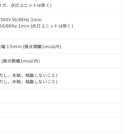
令のフタル酸エステル類４物質の対応では、対応完了までの期間は出
00Vメガ、点灯ユニットは除く)
備考欄に対応日を記載しておりました。
品への在庫切替を完了していることから、特段のことがない限り、20
0V 50/60Hz 1min
す。
 50/60Hz 1min (点灯ユニットは除く)
振幅 1.5mm (接点開離1ms以内)
2
(接点開離1ms以内)
 (ただし、氷結、結露しないこと)
 (ただし、氷結、結露しないこと)