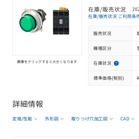
在庫/販売状況
20
在庫/販売状況 ご利用条
販売状況
機種区分
画像をクリックすると大きくなります
在庫状況
標準価格(税別)
詳細情報
定格/性能
外形図
取りつけ穴加工図
CAD