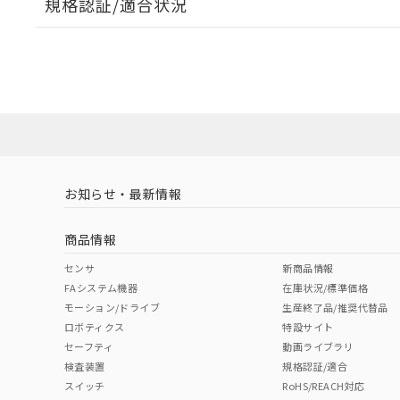
規格認証/適合状況
EU RoHS
注意事項・凡例
A30NL-MPA-TGA-P202-GBについての規格認証/適
業員または販売店にお問い合わせください。
ダウンロードデータをご利用いただく前に、以下を必ずお読
対応状況
対応予定月
※1
※2
ソフトウェアの使用条件
対応済み
お知らせ・最新情報
中国 RoHS
注意事項・凡例
商品情報
中国 RoHS表
※1 ※2
センサ
新商品情報
FAシステム機器
在庫状況/標準価格
Pb
Hg
Cd
Cr(V
モーション/ドライブ
生産終了品/推奨代替品
ロボティクス
特設サイト
セーフティ
動画ライブラリ
検査装置
規格認証/適合
X
O
O
O
スイッチ
RoHS/REACH対応