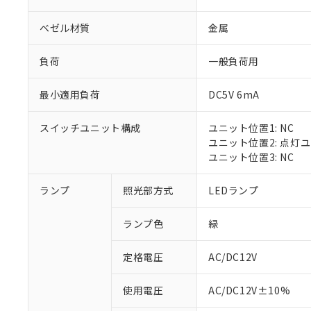
ベゼル材質
金属
負荷
一般負荷用
最小適用負荷
DC5V 6mA
スイッチユニット構成
ユニット位置1: NC
ユニット位置2: 点灯
ユニット位置3: NC
※1 対応状況
ランプ
照光部方式
LEDランプ
対応済み：EU
ランプ色
緑
対応予定：EU R
対応予定なし：EU
定格電圧
AC/DC12V
調査・確認中：EU
ご利用条件
非該当品：ライセ
※1 中国RoHS
使用電圧
AC/DC12V±10%
仕入先様の事情に
があります。
以下の条件をお読