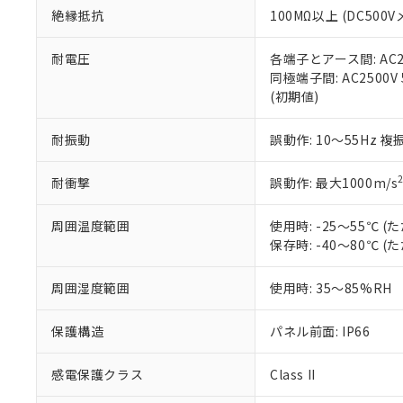
また、RoHS指
絶縁抵抗
100MΩ以上 (DC5
混在することから
既に当社にて対応
耐電圧
各端子とアース間: AC250
り割愛しておりま
同極端子間: AC2500V
(初期値)
耐振動
誤動作: 10～55Hz 複
耐衝撃
誤動作: 最大1000m/s
周囲温度範囲
使用時: -25～55℃
保存時: -40～80℃
周囲湿度範囲
使用時: 35～85%RH
保護構造
パネル前面: IP66
感電保護クラス
Class II