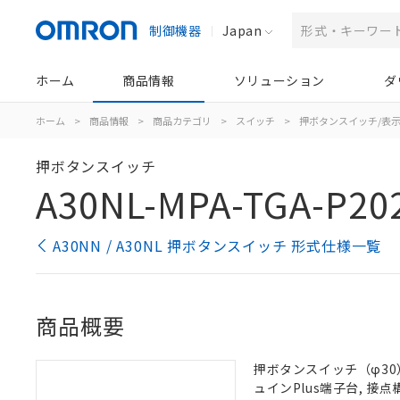
制御機器
Japan
ホーム
商品情報
ソリューション
ダ
ホーム
>
商品情報
>
商品カテゴリ
>
スイッチ
>
押ボタンスイッチ/表
押ボタンスイッチ
A30NL-MPA-TGA-P20
A30NN / A30NL 押ボタンスイッチ 形式仕様一覧
商品概要
押ボタンスイッチ（φ30）,
ュインPlus端子台, 接点構