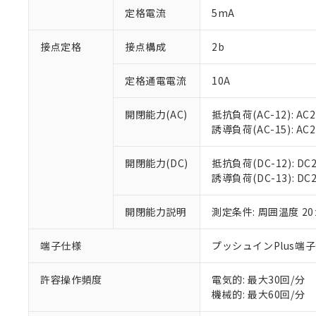
「○」：最大均質
定格電流
5mA
「×」：最大均質
本サービスは
当社は、これ
*EU RoHS指令（10物
「－」：未確認で
鉛(Pb) 1000ppm以下、
くものです。
う）を輸出ま
接点定格
接点構成
2b
記
説明
六価クロム(Cr(Ⅵ)) 1
当社制御機器
などの必要な
フタル酸ビス(2-エチルヘ
号
*中国RoHS10物質の基準値 
ル（DBP） 1000ppm
在庫状況およ
当社は規制貨
Pb(鉛) :1000ppm、 Hg
定格通電電流
10A
但し、RoHS指令で産
のであり、閲
ます。
Cr(Ⅵ)(六価クロム) : 
フタル酸エステル類の４
○
一定数以
DBP(フタル酸ジブチル) :
い。
当社は貴社製
DEHP(フタル酸ビス(2-エ
開閉能力(AC)
抵抗負荷(AC-12): AC24
正式な納期状
置等に一切使
誘導負荷(AC-15): AC24V
当社販売員に
※2 対応予定月
△
一定数に
当社は、貴社
オムロン制御
また当社は、
※2 環境保護使
在庫状況およ
部品在庫の切り替
たしません。
開閉能力(DC)
抵抗負荷(DC-12): DC24
－
在庫なし
す。
誘導負荷(DC-13): DC24
「ｅ」：有害物質
機器販売
マイパーツ機
「10」：通常の
ている必要が
味します。
開閉能力説明
測定条件: 周囲温度 2
空
受注生産
お客様が当ウ
※3 非含有証明
「－」：未確認で
白
が、当社の製
端子仕様
プッシュインPlus端
さい。
下記の非含有証明
※当社の共同
いる法人を指
許容操作頻度
電気的: 最大30回/分
EU RoHS指令（
機械的: 最大60回/分
51物質の非含有証
※本証明書は発行