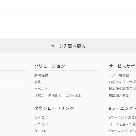
ログイン/会員登録
合状況については、「カスタマーサポートセンタ お客様相談室」または貴社
みください。
非含有証明書
※3
ページ先頭へ戻る
ダウンロードはこちら
ソリューション
サービスサポ
解決提案
テスト機貸出
事例
ロボティクスサ
イベント
日本語相談窓口
現場データ活用サービスi-BELT
輸出該非判定
I)
PBBs
PBDEs
DBP
ダウンロードセンタ
eラーニング
カタログ
eラーニングのご
マニュアル
コースを選んで受
O
O
O
2D CAD
eラーニングコー