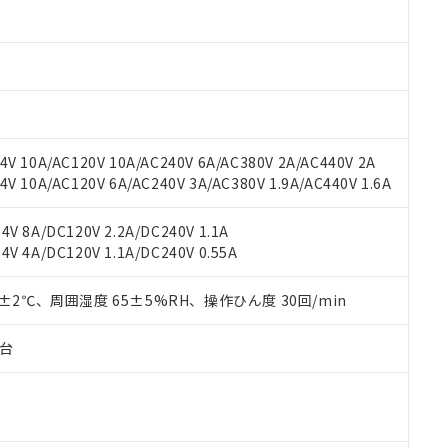
材料含有率が中国RoHSの基準値以下であることを示します。
材料含有率が中国RoHSの基準値を超えていることを示します。
、当社制御機器事業取扱商品の当社在庫状況および標準価格(税抜)
ら貴社製品のうち、外国為替および外国貿易法に定める商品（以下｢
質）：
す。当社販売部門へお問い合わせください。
 水銀(Hg) 1000ppm以下、 カドミウム(Cd) 100ppm以下、
たは国外への提供する場合は、日本国政府の輸出許可(または役務取
000ppm以下、ポリ臭化ビフェニル類(PBB) 1000ppm以下、ポリ臭化ジフェニルエーテル類(P
事業取扱商品の中には、本サービスの対象外となる商品もあること
手続きをとります。
キシル) (DEHP)(別名：DOP) 1000ppm以下、フタル酸ブチルベンジル（BBP） 100
(GB/T26572)：
以下、フタル酸ジイソブチル (DIBP) 1000ppm以下
び標準価格照会結果は、記載している更新日時点での社内データに
物を破棄する場合は、完全に破砕するなど、違法に輸出されないよ
(水銀) : 1000ppm、 Cd(カドミウム) : 100ppm、
業用監視および制御機器に対する適用除外項目は除く。
覧された時点での実際の在庫および標準価格とは異なる場合がある
1000ppm、 PBBs(ポリ臭化ビフェニル類) : 1000ppm、 PBDEs(ポリ臭化ジフェニルエーテル類
物質については閾値を超える意図的な使用がないことを確認しています。
上の在庫あり
 1000ppm、 DIBP(フタル酸ジイソブチル) : 1000ppm、 BBP(フタル酸ブチルベンジル) :
品を、核兵器、ミサイル、化学兵器、生物兵器またはその他武器並
チルヘキシル)) : 1000ppm
V 10A/AC120V 10A/AC240V 6A/AC380V 2A/AC440V 2A
況および標準価格はお客様のお取引先、またはお客様担当のオムロ
用いたしません。
 10A/AC120V 6A/AC240V 3A/AC380V 1.9A/AC440V 1.6A
ご相談ください。
は満たないが在庫あり
製品を第三者に販売する場合は、上記1、2および3の内容を当該第
機器販売店や当社販売拠点は「
販売ネットワーク
」をご確認くだ
販売先および販売に係わる関係者が違法に輸出するおそれがある場
用期限
び標準価格結果を当社の事前の承諾なく第三者に漏洩または開示し
え状況などにより、予定月が前後することがあります。
V 8A/DC120V 2.2A/DC240V 1.1A
(最新の在庫状況については、お客様のお取引先、またはお客様担当
V 4A/DC120V 1.1A/DC240V 0.55A
（10物質）のすべてが基準値以下であることを示します。
店・当社販売員にご確認ください)
能（部品リスト作成サービス）をご利用いただくには、I-Webメン
使用状況下において有害物質が外部に漏えいし、環境に深刻な影響を
あります。
0±2℃、周囲湿度 65±5%RH、操作ひん度 30回/min
機種、また在庫状況の情報を公開していない機種
ェブサイト上で当社にご登録された部品リストについて、当社およ
書ダウンロード
す。当社販売部門へお問い合わせください。
品・サービスに関するお客様との取引・商談に必要な範囲で利用す
合意する
キャンセル
子台
書をダウンロードすることができます。
利用者とは、
"個人情報の共同利用に関して"
の「1.共同利用者の
します。
10物質）の非含有証明書
明書（当社基準）
日時点で非含有を証明するもので、過去に遡って非含有を証明するも