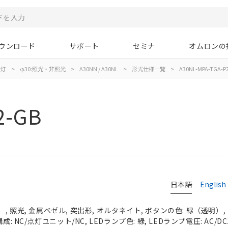
ウンロード
サポート
セミナ
オムロンの
示灯
>
φ30:照光・非照光
>
A30NN / A30NL
>
形式仕様一覧
>
A30NL-MPA-TGA-P
2-GB
日本語
English
 照光, 金属ベゼル, 突出形, オルタネイト, ボタンの色: 緑（透明）, I
成: NC/点灯ユニット/NC, LEDランプ色: 緑, LEDランプ電圧: AC/DC