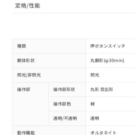
定格/性能
種類
押ボタンスイッチ
胴体形状
丸胴形(φ30mm)
照光/非照光
照光
操作部
操作部形状
丸形 突出形
操作部色
緑
透明/不透明
透明
動作機能
オルタネイト