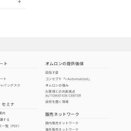
担当オムロン営
お問い合わせ
ート
オムロンの提供価値
目指す姿
ポート
コンセプト「i-Automation!」
ジャパンデスク
オムロンの強み
お客様との共創拠点
AUTOMATION CENTER
DIBP
BBP
DEHP
環境保護
技術を磨く現場
・セミナ
使用期限
案内
販売ネットワーク
講する
O
O
O
10
国内販売ネットワーク
ス一覧（PDF）
海外販売ネットワーク