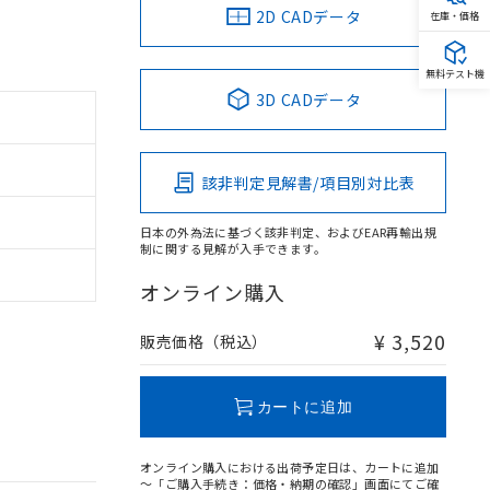
2D CADデータ
在庫・価格
無料テスト機
3D CADデータ
該非判定見解書/項目別対比表
日本の外為法に基づく該非判定、およびEAR再輸出規
制に関する見解が入手できます。
オンライン購入
¥ 3,520
販売価格（税込）
カートに追加
オンライン購入における出荷予定日は、カートに追加
～「ご購入手続き：価格・納期の確認」画面にてご確