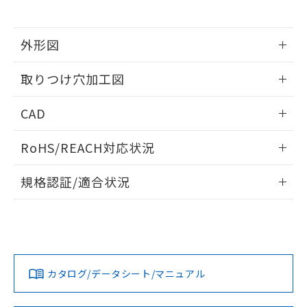
※当社の共同利用者とは、
"個人情報
51物質の非含有証明書（当社基準）
の共同利用に関して"
の「1.共同利
※本証明書は発行日時点で非含有を証明す
用者の範囲」に記載されている法人を
るもので、過去に遡って非含有を証明する
外形図
指します。
ものではありません。
情報更新：2026/05/21
また、RoHS指令のフタル酸エステル類４
取りつけ穴加工図
物質の対応では、対応完了までの期間は出
荷製品に未対応品が混在することから備考
情報更新：2026/05/21
CAD
欄に対応日を記載しておりました。
既に当社にて対応品への在庫切替を完了
ログイン/会員登録いただくと、CADデータをダウンロー
していることから、特段のことがない限
RoHS/REACH対応状況
ドすることができます。
り、2022年1月12日より割愛しておりま
す。
情報更新：2026/7/29
規格認証/適合状況
ログイン/会員登録
EU RoHS
注意事項・凡例
A30NL-MPA-TGA-G202-GDについての規格認証/適合状況に
ついては、「カスタマーサポートセンタ お客様相談室」また
は貴社担当オムロン営業員または販売店にお問い合わせくだ
対応状況
対応予定月
※1
※2
さい。
ダウンロードデータをご利用いただく前に、以下を必ずお読
みください。
カタログ/データシート/マニュアル
対応済み
ソフトウェアの使用条件
お問い合わせ