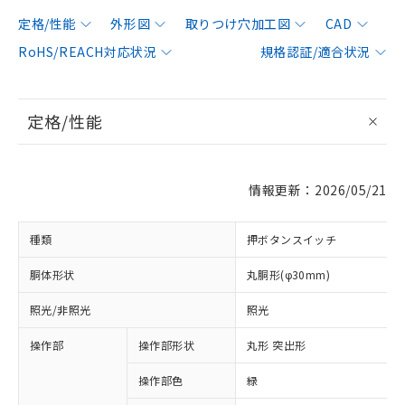
定格/性能
外形図
取りつけ穴加工図
CAD
RoHS/REACH対応状況
規格認証/適合状況
定格/性能
情報更新：2026/05/21
種類
押ボタンスイッチ
胴体形状
丸胴形(φ30mm)
照光/非照光
照光
操作部
操作部形状
丸形 突出形
操作部色
緑