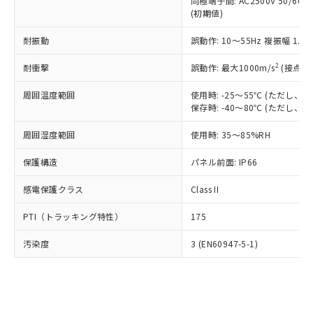
類(PBB) 1000ppm以下、ポリ臭化ジフェニルエーテル類
同極端子間: AC2500V 50/60
Cr(Ⅵ)(六価クロム) : 1000ppm、 PBBs(ポリ臭化ビフェ
とります。
了承ください。
(PBDE) 1000ppm以下、フタル酸ビス(2-エチルヘキシ
○
一定数以上の在庫あり
ニル類) : 1000ppm、 PBDEs(ポリ臭化ジフェニルエーテ
(初期値)
当社は規制貨物を破棄する場合は、完
ル) (DEHP)(別名：DOP) 1000ppm以下、フタル酸ブチ
正式な納期状況および標準価格はお客
ル類) : 1000ppm、
ルベンジル（BBP） 1000ppm以下、フタル酸ジブチル
全に破砕するなど、違法に輸出されな
DBP(フタル酸ジブチル) : 1000ppm、 DIBP(フタル酸ジ
様のお取引先、またはお客様担当のオ
耐振動
誤動作: 10～55Hz 複振幅 1.
（DBP） 1000ppm以下、フタル酸ジイソブチル
イソブチル) : 1000ppm、 BBP(フタル酸ブチルベンジ
△
一定数には満たないが在庫あり
いよう必要な手段を講じます。
ムロン制御機器販売店・当社販売員に
(DIBP) 1000ppm以下
ル) : 1000ppm、
当社は貴社製品を、核兵器、ミサイ
但し、RoHS指令で産業用監視および制御機器に対する
DEHP(フタル酸ビス(2-エチルヘキシル)) : 1000ppm
ご相談ください。
2
耐衝撃
誤動作: 最大1000m/s
(接点開
適用除外項目は除く。
ル、化学兵器、生物兵器またはその他
－
在庫なし(最新の在庫状況につ
オムロン制御機器販売店や当社販売拠
フタル酸エステル類の４物質については閾値を超える意
武器並びにこれらの製造装置等に一切
いては、お客様のお取引先、ま
周囲温度範囲
図的な使用がないことを確認しています。
使用時: -25～55℃ (ただし
点は「
販売ネットワーク
」をご確認
※2 環境保護使用期限
使用いたしません。
保存時: -40～80℃ (ただし
たはお客様担当のオムロン制御
ください。
当社は、貴社製品を第三者に販売する
機器販売店・当社販売員にご確
在庫状況および標準価格結果を当社の
※2 対応予定月
「ｅ」：有害物質（10物質）のすべてが基
周囲湿度範囲
使用時: 35～85%RH
場合は、上記1、2および3の内容を当
認ください)
事前の承諾なく第三者に漏洩または開
準値以下であることを示します。
該第三者に通知します。また当社は、
示しないようお願いします。
保護構造
パネル前面: IP66
部品在庫の切り替え状況などにより、予定
「10」：通常の使用状況下において有害物
販売先および販売に係わる関係者が違
マイパーツ機能（部品リスト作成サー
空
受注生産機種、また在庫状況の
月が前後することがあります。
質が外部に漏えいし、環境に深刻な影響を
法に輸出するおそれがある場合は、取
ビス）をご利用いただくには、I-Web
白
情報を公開していない機種
感電保護クラス
Class II
及ぼさない年数を意味します。
り引きをいたしません。
メンバーズにご登録されている必要が
「－」：未確認です。当社販売部門へお問
あります。
PTI（トラッキング特性）
175
い合わせください。
お客様が当ウェブサイト上で当社にご
※3 非含有証明書ダウンロード
登録された部品リストについて、当社
汚染度
3 (EN60947-5-1)
および当社の共同利用者が、当社の製
下記の非含有証明書をダウンロードするこ
品・サービスに関するお客様との取
とができます。
合意する
キャンセル
引・商談に必要な範囲で利用すること
をご了承ください。
EU RoHS指令（10物質）の非含有証明書