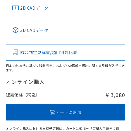
中国 RoHS
注意事項・凡例
2D CADデータ
中国 RoHS表
※1 ※2
3D CADデータ
Pb
Hg
Cd
Cr(VI)
該非判定見解書/項目別対比表
O
O
O
O
日本の外為法に基づく該非判定、およびEAR再輸出規制に関する見解が入手でき
ます。
"対応済み"や非含有の記載がされた商品であっても、流通
在庫等で未対応品が混在する可能性があります。
オンライン購入
非含有品が必要な際は、弊社営業部門もしくは販売店へお
問い合わせください。
¥ 3,080
販売価格（税込）
この製品のRoHS/REACH対応状況ページへ
カートに追加
オンライン購入における出荷予定日は、カートに追加～「ご購入手続き：価