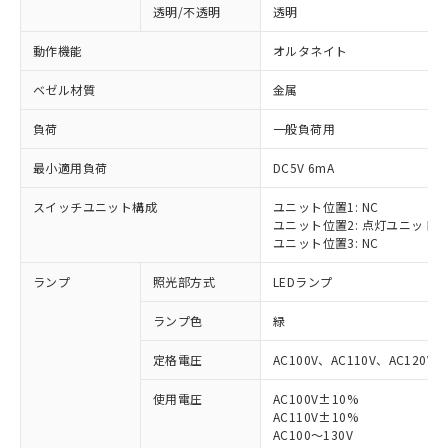
透明/不透明
透明
動作機能
オルタネイト
ベゼル材質
金属
負荷
一般負荷用
最小適用負荷
DC5V 6mA
スイッチユニット構成
ユニット位置1: NC
ユニット位置2: 点灯ユニット
ユニット位置3: NC
ランプ
照光部方式
LEDランプ
ランプ色
緑
定格電圧
AC100V、AC110V、AC120V
使用電圧
AC100V±10%
※1 対応状況
AC110V±10%
AC100～130V