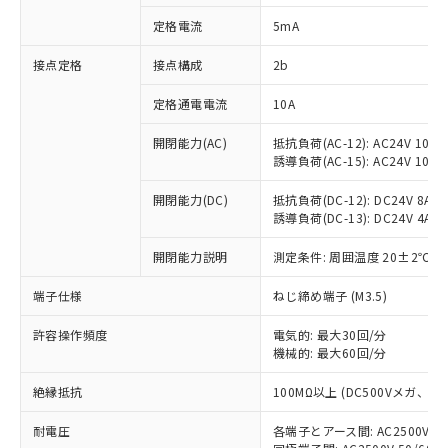
対応済み：EU RoHS指令（10物質）の
定格電流
5mA
非含有に対応した製品が提供可能な商品で
す。
接点定格
接点構成
2b
対応予定：EU RoHS指令（10物質）の非含
ご利用条件
有に対応した製品に切り替える予定のある
定格通電電流
10A
商品です。
対応予定なし：EU RoHS指令（10物質）の
開閉能力(AC)
抵抗負荷(AC-12): AC24V 10A/A
以下の条件をお読みいただき、同意のうえ
非含有に非対応の商品で、対応品を出す予
誘導負荷(AC-15): AC24V 10A/AC
ご利用ください。
定はありません。
調査・確認中：EU RoHS指令（10物質）の
開閉能力(DC)
抵抗負荷(DC-12): DC24V 8A/DC
本サービスは、当社制御機器事業取扱
※1 中国RoHS○×表
誘導負荷(DC-13): DC24V 4A/DC
非含有の対応状況を調査中または確認中の
商品の当社在庫状況および標準価格
商品です。
(税抜)を提供させていただくもので
開閉能力説明
測定条件: 周囲温度 20±2℃、
「○」：最大均質材料含有率が中国RoHSの
非該当品：ライセンス料など無形物で、有
す。
基準値以下であることを示します。
害物質有無と関係のない商品です。
当社制御機器事業取扱商品の中には、
端子仕様
ねじ締め端子 (M3.5)
「×」：最大均質材料含有率が中国RoHSの
仕入先様の事情により、非含有部品として
本サービスの対象外となる商品もある
基準値を超えていることを示します。
いたものが、含有品と判明した場合などや
当社は、これら貴社製品のうち、外国
ことをご了承ください。
許容操作頻度
電気的: 最大30回/分
「－」：未確認です。当社販売部門へお問
むを得ず変更することがあります。
為替および外国貿易法に定める商品
機械的: 最大60回/分
在庫状況および標準価格照会結果は、
い合わせください。
（以下｢規制貨物等」という）を輸出
記載している更新日時点での社内デー
*EU RoHS指令（10物質）：
または国外への提供する場合は、日本
絶縁抵抗
100MΩ以上 (DC500Vメガ、
記
タに基づき作成されるものであり、閲
説明
鉛(Pb) 1000ppm以下、 水銀(Hg) 1000ppm以下、 カド
*中国RoHS10物質の基準値 (GB/T26572)：
国政府の輸出許可(または役務取引許
号
覧された時点での実際の在庫および標
ミウム(Cd) 100ppm以下、
Pb(鉛) :1000ppm、 Hg(水銀) : 1000ppm、 Cd(カドミウ
耐電圧
各端子とアース間: AC2500V 50/
可)を取得するなどの必要な手続きを
六価クロム(Cr(Ⅵ)) 1000ppm以下、ポリ臭化ビフェニル
ム) : 100ppm、
準価格とは異なる場合があることをご