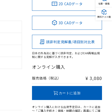
2D CADデータ
在庫・価格
無料テスト機
3D CADデータ
該非判定見解書/項目別対比表
日本の外為法に基づく該非判定、およびEAR再輸出規
制に関する見解が入手できます。
オンライン購入
¥ 3,080
販売価格（税込）
カートに追加
オンライン購入における出荷予定日は、カートに追加
～「ご購入手続き：価格・納期の確認」画面にてご確