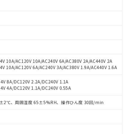
 RoHS指令（10物質）の非含有に対応した製品が提供可能な商品です
oHS指令（10物質）の非含有に対応した製品に切り替える予定のある
 RoHS指令（10物質）の非含有に非対応の商品で、対応品を出す予
 RoHS指令（10物質）の非含有の対応状況を調査中または確認中の
ンス料など無形物で、有害物質有無と関係のない商品です。
○×表
より、非含有部品としていたものが、含有品と判明した場合などやむ
みいただき、同意のうえご利用ください。
材料含有率が中国RoHSの基準値以下であることを示します。
材料含有率が中国RoHSの基準値を超えていることを示します。
、当社制御機器事業取扱商品の当社在庫状況および標準価格(税抜)
ら貴社製品のうち、外国為替および外国貿易法に定める商品（以下｢
質）：
す。当社販売部門へお問い合わせください。
 水銀(Hg) 1000ppm以下、 カドミウム(Cd) 100ppm以下、
たは国外への提供する場合は、日本国政府の輸出許可(または役務取
V 10A/AC120V 10A/AC240V 6A/AC380V 2A/AC440V 2A
000ppm以下、ポリ臭化ビフェニル類(PBB) 1000ppm以下、ポリ臭化ジフェニルエーテル類(P
事業取扱商品の中には、本サービスの対象外となる商品もあること
手続きをとります。
キシル) (DEHP)(別名：DOP) 1000ppm以下、フタル酸ブチルベンジル（BBP） 100
 10A/AC120V 6A/AC240V 3A/AC380V 1.9A/AC440V 1.6A
(GB/T26572)：
以下、フタル酸ジイソブチル (DIBP) 1000ppm以下
び標準価格照会結果は、記載している更新日時点での社内データに
物を破棄する場合は、完全に破砕するなど、違法に輸出されないよ
(水銀) : 1000ppm、 Cd(カドミウム) : 100ppm、
業用監視および制御機器に対する適用除外項目は除く。
覧された時点での実際の在庫および標準価格とは異なる場合がある
1000ppm、 PBBs(ポリ臭化ビフェニル類) : 1000ppm、 PBDEs(ポリ臭化ジフェニルエーテル類
物質については閾値を超える意図的な使用がないことを確認しています。
V 8A/DC120V 2.2A/DC240V 1.1A
上の在庫あり
 1000ppm、 DIBP(フタル酸ジイソブチル) : 1000ppm、 BBP(フタル酸ブチルベンジル) :
品を、核兵器、ミサイル、化学兵器、生物兵器またはその他武器並
チルヘキシル)) : 1000ppm
V 4A/DC120V 1.1A/DC240V 0.55A
況および標準価格はお客様のお取引先、またはお客様担当のオムロ
用いたしません。
ご相談ください。
は満たないが在庫あり
製品を第三者に販売する場合は、上記1、2および3の内容を当該第
機器販売店や当社販売拠点は「
販売ネットワーク
」をご確認くだ
0±2℃、周囲湿度 65±5%RH、操作ひん度 30回/min
販売先および販売に係わる関係者が違法に輸出するおそれがある場
用期限
び標準価格結果を当社の事前の承諾なく第三者に漏洩または開示し
え状況などにより、予定月が前後することがあります。
(最新の在庫状況については、お客様のお取引先、またはお客様担当
（10物質）のすべてが基準値以下であることを示します。
店・当社販売員にご確認ください)
能（部品リスト作成サービス）をご利用いただくには、I-Webメン
使用状況下において有害物質が外部に漏えいし、環境に深刻な影響を
あります。
機種、また在庫状況の情報を公開していない機種
ェブサイト上で当社にご登録された部品リストについて、当社およ