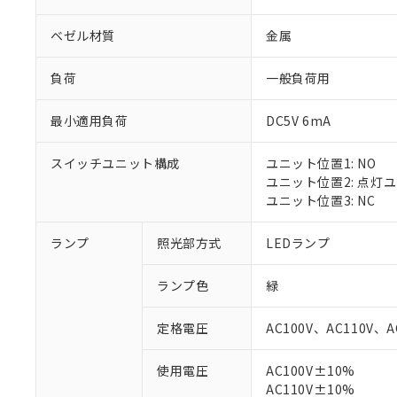
ベゼル材質
金属
負荷
一般負荷用
最小適用負荷
DC5V 6mA
スイッチユニット構成
ユニット位置1: NO
ユニット位置2: 点灯
ユニット位置3: NC
ランプ
照光部方式
LEDランプ
ランプ色
緑
定格電圧
AC100V、AC110V、A
※1 対応状況
使用電圧
AC100V±10%
AC110V±10%