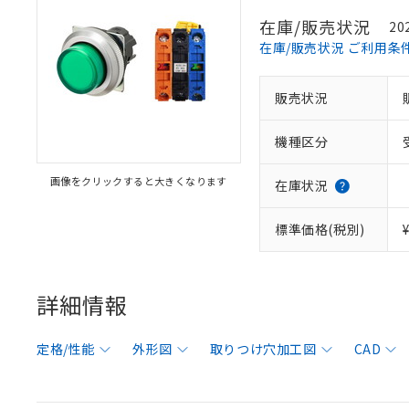
在庫/販売状況
20
在庫/販売状況 ご利用条
販売状況
機種区分
画像をクリックすると大きくなります
在庫状況
標準価格(税別)
詳細情報
定格/性能
外形図
取りつけ穴加工図
CAD