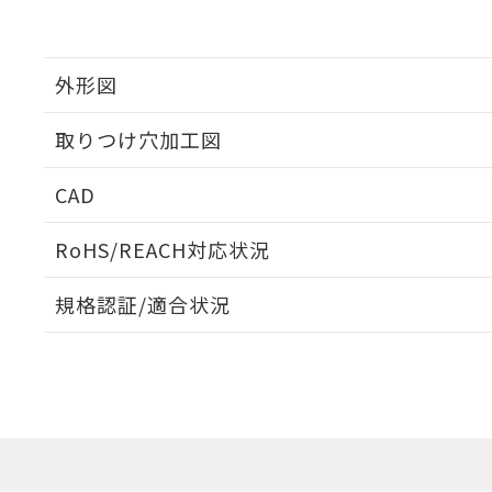
外形図
取りつけ穴加工図
CAD
ログイン/会員登録いただくと、CADデータをダウンロ
RoHS/REACH対応状況
規格認証/適合状況
EU RoHS
注意事項・凡例
A30NL-MPA-TGA-G102-GDについての規格認証/適
業員または販売店にお問い合わせください。
ダウンロードデータをご利用いただく前に、以下を必ずお読
対応状況
対応予定月
※1
※2
ソフトウェアの使用条件
対応済み