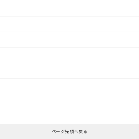
情報更新：2
情報更新：2
ードすることができます。
情報更新：
ログイン/会員登録
合状況については、「カスタマーサポートセンタ お客様相談室」または貴社
みください。
非含有証明書
※3
ページ先頭へ戻る
ダウンロードはこちら