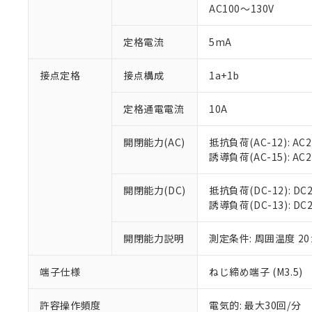
対応済み：EU
AC100～130V
対応予定：EU R
対応予定なし：EU
定格電流
5mA
調査・確認中：EU
ご利用条件
非該当品：ライセ
※1 中国RoHS
接点定格
接点構成
1a+1b
仕入先様の事情に
があります。
以下の条件をお読
「○」：最大均質
定格通電電流
10A
「×」：最大均質
本サービスは
当社は、これ
*EU RoHS指令（10物
「－」：未確認で
鉛(Pb) 1000ppm以下、
くものです。
う）を輸出ま
開閉能力(AC)
抵抗負荷(AC-12): AC24
記
説明
六価クロム(Cr(Ⅵ)) 1
当社制御機器
などの必要な
フタル酸ビス(2-エチルヘ
誘導負荷(AC-15): AC24V
号
*中国RoHS10物質の基準値 
ル（DBP） 1000ppm
在庫状況およ
当社は規制貨
Pb(鉛) :1000ppm、 Hg
但し、RoHS指令で産
のであり、閲
ます。
Cr(Ⅵ)(六価クロム) : 
フタル酸エステル類の４
開閉能力(DC)
抵抗負荷(DC-12): DC24
○
一定数以
DBP(フタル酸ジブチル) :
い。
当社は貴社製
DEHP(フタル酸ビス(2-エ
誘導負荷(DC-13): DC24
正式な納期状
置等に一切使
当社販売員に
※2 対応予定月
△
一定数に
当社は、貴社
オムロン制御
開閉能力説明
測定条件: 周囲温度 2
また当社は、
※2 環境保護使
在庫状況およ
部品在庫の切り替
たしません。
－
在庫なし
す。
「ｅ」：有害物質
端子仕様
ねじ締め端子 (M3.5)
機器販売
マイパーツ機
「10」：通常の
ている必要が
味します。
許容操作頻度
電気的: 最大30回/分
空
受注生産
お客様が当ウ