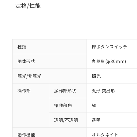
定格/性能
種類
押ボタンスイッチ
胴体形状
丸胴形(φ30mm)
照光/非照光
照光
操作部
操作部形状
丸形 突出形
操作部色
緑
透明/不透明
透明
動作機能
オルタネイト