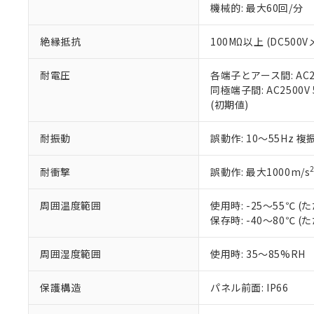
※3 非含有証明
「－」：未確認で
機械的: 最大60回/分
白
が、当社の製
さい。
下記の非含有証明
絶縁抵抗
100MΩ以上 (DC5
※当社の共同
いる法人を指
EU RoHS指令（
51物質の非含有証
耐電圧
各端子とアース間: AC250
※本証明書は発行
同極端子間: AC2500V
また、RoHS指
(初期値)
混在することから
既に当社にて対応
耐振動
誤動作: 10～55Hz 複
り割愛しておりま
耐衝撃
誤動作: 最大1000m/s
周囲温度範囲
使用時: -25～55℃
保存時: -40～80℃
周囲湿度範囲
使用時: 35～85%RH
保護構造
パネル前面: IP66