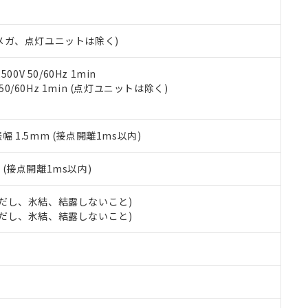
書ダウンロード
す。当社販売部門へお問い合わせください。
品・サービスに関するお客様との取引・商談に必要な範囲で利用す
合意する
キャンセル
書をダウンロードすることができます。
00Vメガ、点灯ユニットは除く)
利用者とは、
"個人情報の共同利用に関して"
の「1.共同利用者の
します。
10物質）の非含有証明書
明書（当社基準）
0V 50/60Hz 1min
日時点で非含有を証明するもので、過去に遡って非含有を証明するも
 50/60Hz 1min (点灯ユニットは除く)
令のフタル酸エステル類４物質の対応では、対応完了までの期間は出
備考欄に対応日を記載しておりました。
品への在庫切替を完了していることから、特段のことがない限り、20
振幅 1.5mm (接点開離1ms以内)
す。
2
(接点開離1ms以内)
 (ただし、氷結、結露しないこと)
 (ただし、氷結、結露しないこと)