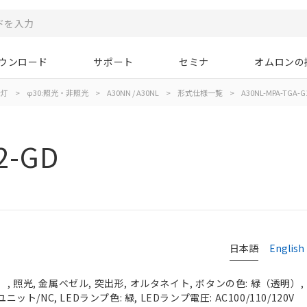
ウンロード
サポート
セミナ
オムロンの
示灯
>
φ30:照光・非照光
>
A30NN / A30NL
>
形式仕様一覧
>
A30NL-MPA-TGA-G
2-GD
日本語
English
 照光, 金属ベゼル, 突出形, オルタネイト, ボタンの色: 緑（透明）, I
ニット/NC, LEDランプ色: 緑, LEDランプ電圧: AC100/110/120V