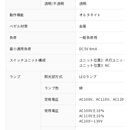
透明/不透明
透明
動作機能
オルタネイト
ベゼル材質
金属
負荷
一般負荷用
最小適用負荷
DC5V 6mA
スイッチユニット構成
ユニット位置2: 点灯ユニット
ユニット位置3: NC
ランプ
照光部方式
LEDランプ
ランプ色
緑
定格電圧
AC100V、AC110V、AC120V
使用電圧
AC100V±10%
AC110V±10%
※1 対応状況
AC100～130V