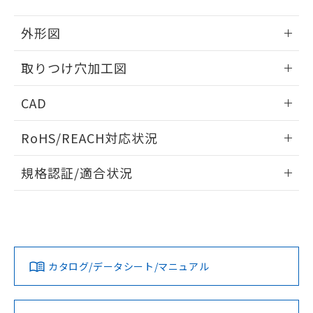
51物質の非含有証明書（当社基準）
の共同利用に関して"
の「1.共同利
※本証明書は発行日時点で非含有を証明す
用者の範囲」に記載されている法人を
外形図
るもので、過去に遡って非含有を証明する
指します。
ものではありません。
情報更新：2026/05/21
取りつけ穴加工図
また、RoHS指令のフタル酸エステル類４
物質の対応では、対応完了までの期間は出
情報更新：2026/05/21
荷製品に未対応品が混在することから備考
CAD
欄に対応日を記載しておりました。
既に当社にて対応品への在庫切替を完了
ログイン/会員登録いただくと、CADデータをダウンロー
RoHS/REACH対応状況
していることから、特段のことがない限
ドすることができます。
り、2022年1月12日より割愛しておりま
情報更新：2026/7/29
す。
規格認証/適合状況
ログイン/会員登録
EU RoHS
注意事項・凡例
A30NL-MPA-TGA-G002-GDについての規格認証/適合状況に
ついては、「カスタマーサポートセンタ お客様相談室」また
は貴社担当オムロン営業員または販売店にお問い合わせくだ
対応状況
対応予定月
※1
※2
さい。
ダウンロードデータをご利用いただく前に、以下を必ずお読
みください。
カタログ/データシート/マニュアル
対応済み
ソフトウェアの使用条件
お問い合わせ