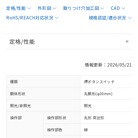
定格/性能
外形図
取りつけ穴加工図
CAD
RoHS/REACH対応状況
規格認証/適合状況
定格/性能
情報更新：2026/05/21
種類
押ボタンスイッチ
胴体形状
丸胴形(φ30mm)
照光/非照光
照光
操作部
操作部形状
丸形 突出形
操作部色
緑