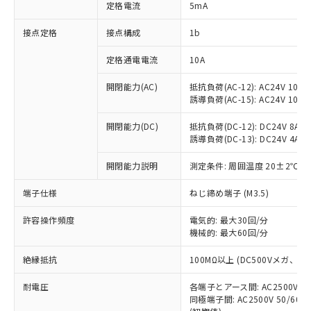
対応済み：EU RoHS指令（10物質）の
定格電流
5mA
非含有に対応した製品が提供可能な商品で
す。
接点定格
接点構成
1b
対応予定：EU RoHS指令（10物質）の非含
ご利用条件
有に対応した製品に切り替える予定のある
定格通電電流
10A
商品です。
開閉能力(AC)
抵抗負荷(AC-12): AC24V 10A/A
対応予定なし：EU RoHS指令（10物質）の
以下の条件をお読みいただき、同意のうえ
誘導負荷(AC-15): AC24V 10A/AC
非含有に非対応の商品で、対応品を出す予
ご利用ください。
定はありません。
開閉能力(DC)
抵抗負荷(DC-12): DC24V 8A/DC
調査・確認中：EU RoHS指令（10物質）の
本サービスは、当社制御機器事業取扱
誘導負荷(DC-13): DC24V 4A/DC
※1 中国RoHS○×表
非含有の対応状況を調査中または確認中の
商品の当社在庫状況および標準価格
商品です。
開閉能力説明
測定条件: 周囲温度 20±2℃、
(税抜)を提供させていただくもので
「○」：最大均質材料含有率が中国RoHSの
非該当品：ライセンス料など無形物で、有
す。
基準値以下であることを示します。
害物質有無と関係のない商品です。
端子仕様
ねじ締め端子 (M3.5)
当社制御機器事業取扱商品の中には、
「×」：最大均質材料含有率が中国RoHSの
仕入先様の事情により、非含有部品として
本サービスの対象外となる商品もある
基準値を超えていることを示します。
いたものが、含有品と判明した場合などや
許容操作頻度
電気的: 最大30回/分
当社は、これら貴社製品のうち、外国
ことをご了承ください。
「－」：未確認です。当社販売部門へお問
機械的: 最大60回/分
むを得ず変更することがあります。
為替および外国貿易法に定める商品
在庫状況および標準価格照会結果は、
い合わせください。
（以下｢規制貨物等」という）を輸出
記載している更新日時点での社内デー
絶縁抵抗
100MΩ以上 (DC500Vメガ、
*EU RoHS指令（10物質）：
または国外への提供する場合は、日本
記
タに基づき作成されるものであり、閲
説明
鉛(Pb) 1000ppm以下、 水銀(Hg) 1000ppm以下、 カド
*中国RoHS10物質の基準値 (GB/T26572)：
国政府の輸出許可(または役務取引許
号
覧された時点での実際の在庫および標
ミウム(Cd) 100ppm以下、
耐電圧
Pb(鉛) :1000ppm、 Hg(水銀) : 1000ppm、 Cd(カドミウ
各端子とアース間: AC2500V 50/
可)を取得するなどの必要な手続きを
六価クロム(Cr(Ⅵ)) 1000ppm以下、ポリ臭化ビフェニル
ム) : 100ppm、
準価格とは異なる場合があることをご
同極端子間: AC2500V 50/60
類(PBB) 1000ppm以下、ポリ臭化ジフェニルエーテル類
Cr(Ⅵ)(六価クロム) : 1000ppm、 PBBs(ポリ臭化ビフェ
とります。