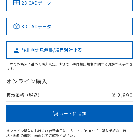
中国 RoHS
注意事項・凡例
2D CADデータ
中国 RoHS表
※1 ※2
3D CADデータ
Pb
Hg
Cd
Cr(VI)
該非判定見解書/項目別対比表
O
O
O
O
日本の外為法に基づく該非判定、およびEAR再輸出規制に関する見解が入手でき
ます。
"対応済み"や非含有の記載がされた商品であっても、流通
在庫等で未対応品が混在する可能性があります。
オンライン購入
非含有品が必要な際は、弊社営業部門もしくは販売店へお
問い合わせください。
¥ 2,690
販売価格（税込）
この製品のRoHS/REACH対応状況ページへ
カートに追加
オンライン購入における出荷予定日は、カートに追加～「ご購入手続き：価
格・納期の確認」画面にてご確認ください。