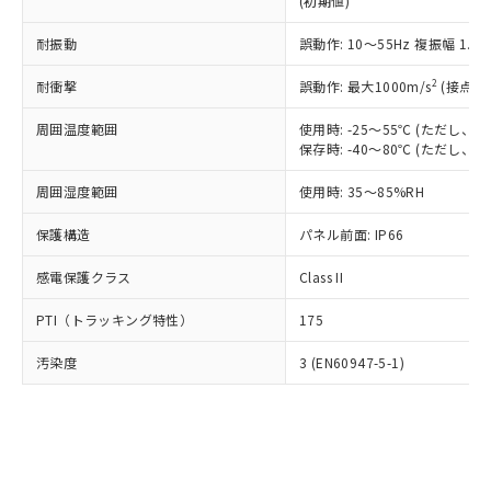
(初期値)
了承ください。
(PBDE) 1000ppm以下、フタル酸ビス(2-エチルヘキシ
○
一定数以上の在庫あり
ニル類) : 1000ppm、 PBDEs(ポリ臭化ジフェニルエーテ
当社は規制貨物を破棄する場合は、完
ル) (DEHP)(別名：DOP) 1000ppm以下、フタル酸ブチ
正式な納期状況および標準価格はお客
ル類) : 1000ppm、
ルベンジル（BBP） 1000ppm以下、フタル酸ジブチル
全に破砕するなど、違法に輸出されな
耐振動
DBP(フタル酸ジブチル) : 1000ppm、 DIBP(フタル酸ジ
誤動作: 10～55Hz 複振幅 1.
様のお取引先、またはお客様担当のオ
（DBP） 1000ppm以下、フタル酸ジイソブチル
イソブチル) : 1000ppm、 BBP(フタル酸ブチルベンジ
△
一定数には満たないが在庫あり
いよう必要な手段を講じます。
ムロン制御機器販売店・当社販売員に
(DIBP) 1000ppm以下
ル) : 1000ppm、
2
耐衝撃
誤動作: 最大1000m/s
(接点開
当社は貴社製品を、核兵器、ミサイ
但し、RoHS指令で産業用監視および制御機器に対する
DEHP(フタル酸ビス(2-エチルヘキシル)) : 1000ppm
ご相談ください。
適用除外項目は除く。
ル、化学兵器、生物兵器またはその他
－
在庫なし(最新の在庫状況につ
オムロン制御機器販売店や当社販売拠
フタル酸エステル類の４物質については閾値を超える意
周囲温度範囲
使用時: -25～55℃ (ただし
武器並びにこれらの製造装置等に一切
いては、お客様のお取引先、ま
図的な使用がないことを確認しています。
点は「
販売ネットワーク
」をご確認
保存時: -40～80℃ (ただし
※2 環境保護使用期限
使用いたしません。
たはお客様担当のオムロン制御
ください。
当社は、貴社製品を第三者に販売する
機器販売店・当社販売員にご確
在庫状況および標準価格結果を当社の
周囲湿度範囲
使用時: 35～85%RH
※2 対応予定月
「ｅ」：有害物質（10物質）のすべてが基
場合は、上記1、2および3の内容を当
認ください)
事前の承諾なく第三者に漏洩または開
準値以下であることを示します。
該第三者に通知します。また当社は、
示しないようお願いします。
保護構造
パネル前面: IP66
部品在庫の切り替え状況などにより、予定
「10」：通常の使用状況下において有害物
販売先および販売に係わる関係者が違
マイパーツ機能（部品リスト作成サー
空
受注生産機種、また在庫状況の
月が前後することがあります。
質が外部に漏えいし、環境に深刻な影響を
法に輸出するおそれがある場合は、取
感電保護クラス
Class II
ビス）をご利用いただくには、I-Web
白
情報を公開していない機種
及ぼさない年数を意味します。
り引きをいたしません。
メンバーズにご登録されている必要が
「－」：未確認です。当社販売部門へお問
PTI（トラッキング特性）
175
あります。
い合わせください。
お客様が当ウェブサイト上で当社にご
※3 非含有証明書ダウンロード
汚染度
3 (EN60947-5-1)
登録された部品リストについて、当社
および当社の共同利用者が、当社の製
下記の非含有証明書をダウンロードするこ
品・サービスに関するお客様との取
とができます。
合意する
キャンセル
引・商談に必要な範囲で利用すること
をご了承ください。
EU RoHS指令（10物質）の非含有証明書
※当社の共同利用者とは、
"個人情報