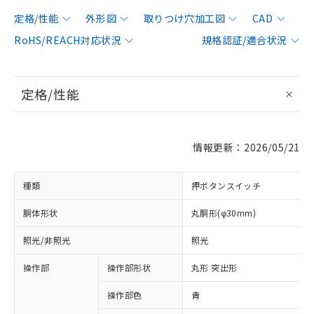
定格/性能
外形図
取りつけ穴加工図
CAD
RoHS/REACH対応状況
規格認証/適合状況
定格/性能
情報更新：2026/05/21
種類
押ボタンスイッチ
胴体形状
丸胴形(φ30mm)
照光/非照光
照光
操作部
操作部形状
丸形 突出形
操作部色
青