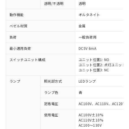
透明/不透明
透明
動作機能
オルタネイト
ベゼル材質
金属
負荷
一般負荷用
最小適用負荷
DC5V 6mA
スイッチユニット構成
ユニット位置1: NO
ユニット位置2: 点灯ユニット
ユニット位置3: NC
ランプ
照光部方式
LEDランプ
ランプ色
青
定格電圧
AC100V、AC110V、AC120V
使用電圧
AC100V±10%
AC110V±10%
AC100～130V