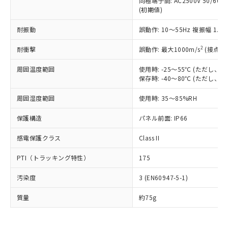
同極端子間: AC2500V 50/60
為替および外国貿易法に定める商品
在庫状況および標準価格照会結果は、
い合わせください。
(初期値)
（以下｢規制貨物等」という）を輸出
記載している更新日時点での社内デー
*EU RoHS指令（10物質）：
または国外への提供する場合は、日本
記
タに基づき作成されるものであり、閲
説明
鉛(Pb) 1000ppm以下、 水銀(Hg) 1000ppm以下、 カド
耐振動
誤動作: 10～55Hz 複振幅 1.
*中国RoHS10物質の基準値 (GB/T26572)：
国政府の輸出許可(または役務取引許
号
覧された時点での実際の在庫および標
ミウム(Cd) 100ppm以下、
Pb(鉛) :1000ppm、 Hg(水銀) : 1000ppm、 Cd(カドミウ
可)を取得するなどの必要な手続きを
六価クロム(Cr(Ⅵ)) 1000ppm以下、ポリ臭化ビフェニル
ム) : 100ppm、
準価格とは異なる場合があることをご
2
耐衝撃
誤動作: 最大1000m/s
(接点開
類(PBB) 1000ppm以下、ポリ臭化ジフェニルエーテル類
Cr(Ⅵ)(六価クロム) : 1000ppm、 PBBs(ポリ臭化ビフェ
とります。
了承ください。
(PBDE) 1000ppm以下、フタル酸ビス(2-エチルヘキシ
○
一定数以上の在庫あり
ニル類) : 1000ppm、 PBDEs(ポリ臭化ジフェニルエーテ
当社は規制貨物を破棄する場合は、完
ル) (DEHP)(別名：DOP) 1000ppm以下、フタル酸ブチ
正式な納期状況および標準価格はお客
ル類) : 1000ppm、
周囲温度範囲
使用時: -25～55℃ (ただし
ルベンジル（BBP） 1000ppm以下、フタル酸ジブチル
全に破砕するなど、違法に輸出されな
DBP(フタル酸ジブチル) : 1000ppm、 DIBP(フタル酸ジ
保存時: -40～80℃ (ただし
様のお取引先、またはお客様担当のオ
（DBP） 1000ppm以下、フタル酸ジイソブチル
イソブチル) : 1000ppm、 BBP(フタル酸ブチルベンジ
△
一定数には満たないが在庫あり
いよう必要な手段を講じます。
ムロン制御機器販売店・当社販売員に
(DIBP) 1000ppm以下
ル) : 1000ppm、
当社は貴社製品を、核兵器、ミサイ
但し、RoHS指令で産業用監視および制御機器に対する
周囲湿度範囲
使用時: 35～85%RH
DEHP(フタル酸ビス(2-エチルヘキシル)) : 1000ppm
ご相談ください。
適用除外項目は除く。
ル、化学兵器、生物兵器またはその他
－
在庫なし(最新の在庫状況につ
オムロン制御機器販売店や当社販売拠
フタル酸エステル類の４物質については閾値を超える意
保護構造
パネル前面: IP66
武器並びにこれらの製造装置等に一切
いては、お客様のお取引先、ま
図的な使用がないことを確認しています。
点は「
販売ネットワーク
」をご確認
※2 環境保護使用期限
使用いたしません。
たはお客様担当のオムロン制御
ください。
感電保護クラス
Class II
当社は、貴社製品を第三者に販売する
機器販売店・当社販売員にご確
在庫状況および標準価格結果を当社の
※2 対応予定月
「ｅ」：有害物質（10物質）のすべてが基
場合は、上記1、2および3の内容を当
認ください)
事前の承諾なく第三者に漏洩または開
PTI（トラッキング特性）
175
準値以下であることを示します。
該第三者に通知します。また当社は、
示しないようお願いします。
部品在庫の切り替え状況などにより、予定
「10」：通常の使用状況下において有害物
販売先および販売に係わる関係者が違
マイパーツ機能（部品リスト作成サー
空
受注生産機種、また在庫状況の
汚染度
3 (EN60947-5-1)
月が前後することがあります。
質が外部に漏えいし、環境に深刻な影響を
法に輸出するおそれがある場合は、取
ビス）をご利用いただくには、I-Web
白
情報を公開していない機種
及ぼさない年数を意味します。
り引きをいたしません。
メンバーズにご登録されている必要が
質量
約75g
「－」：未確認です。当社販売部門へお問
あります。
い合わせください。
お客様が当ウェブサイト上で当社にご
※3 非含有証明書ダウンロード