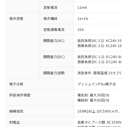
定格電流
12mA
接点定格
接点構成
1a+1b
※1 対応状況
定格通電電流
10A
対応済み：EU RoHS指令（10物質）の
非含有に対応した製品が提供可能な商品で
開閉能力(AC)
抵抗負荷(AC-12): AC24V 10A/A
す。
誘導負荷(AC-15): AC24V 10A/AC
対応予定：EU RoHS指令（10物質）の非含
ご利用条件
有に対応した製品に切り替える予定のある
開閉能力(DC)
抵抗負荷(DC-12): DC24V 8A/DC
商品です。
誘導負荷(DC-13): DC24V 4A/DC
対応予定なし：EU RoHS指令（10物質）の
以下の条件をお読みいただき、同意のうえ
開閉能力説明
測定条件: 周囲温度 20±2℃、
非含有に非対応の商品で、対応品を出す予
ご利用ください。
定はありません。
端子仕様
プッシュインPlus端子台
調査・確認中：EU RoHS指令（10物質）の
本サービスは、当社制御機器事業取扱
※1 中国RoHS○×表
非含有の対応状況を調査中または確認中の
商品の当社在庫状況および標準価格
許容操作頻度
電気的: 最大30回/分
商品です。
(税抜)を提供させていただくもので
機械的: 最大60回/分
「○」：最大均質材料含有率が中国RoHSの
非該当品：ライセンス料など無形物で、有
す。
基準値以下であることを示します。
害物質有無と関係のない商品です。
絶縁抵抗
100MΩ以上 (DC500Vメガ、
当社制御機器事業取扱商品の中には、
「×」：最大均質材料含有率が中国RoHSの
仕入先様の事情により、非含有部品として
本サービスの対象外となる商品もある
基準値を超えていることを示します。
いたものが、含有品と判明した場合などや
当社は、これら貴社製品のうち、外国
耐電圧
各端子とアース間: AC2500V 50/
ことをご了承ください。
「－」：未確認です。当社販売部門へお問
むを得ず変更することがあります。