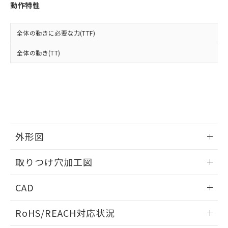
登録された部品リストについて、当社
動作特性
および当社の共同利用者が、当社の製
下記の非含有証明書をダウンロードするこ
品・サービスに関するお客様との取
とができます。
合意する
キャンセル
引・商談に必要な範囲で利用すること
全体の動きに必要な力(TTF)
をご了承ください。
EU RoHS指令（10物質）の非含有証明書
全体の動き(TT)
※当社の共同利用者とは、
"個人情報
51物質の非含有証明書（当社基準）
の共同利用に関して"
の「1.共同利
※本証明書は発行日時点で非含有を証明す
用者の範囲」に記載されている法人を
るもので、過去に遡って非含有を証明する
指します。
ものではありません。
また、RoHS指令のフタル酸エステル類４
物質の対応では、対応完了までの期間は出
荷製品に未対応品が混在することから備考
外形図
欄に対応日を記載しておりました。
既に当社にて対応品への在庫切替を完了
情報更新：2026/05/21
していることから、特段のことがない限
取りつけ穴加工図
り、2022年1月12日より割愛しておりま
す。
情報更新：2026/05/21
CAD
ログイン/会員登録いただくと、CADデータをダウンロー
RoHS/REACH対応状況
ドすることができます。