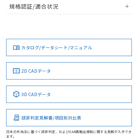
情報更新：2026/7/29
規格認証/適合状況
ログイン/会員登録
EU RoHS
注意事項・凡例
A30NL-MPA-TAA-P102-ADについての規格認証/適合状況に
ついては、「カスタマーサポートセンタ お客様相談室」また
は貴社担当オムロン営業員または販売店にお問い合わせくだ
対応状況
対応予定月
※1
※2
さい。
ダウンロードデータをご利用いただく前に、以下を必ずお読
みください。
カタログ/データシート/マニュアル
対応済み
ソフトウェアの使用条件
お問い合わせ
中国 RoHS
注意事項・凡例
2D CADデータ
中国 RoHS表
※1 ※2
3D CADデータ
Pb
Hg
Cd
Cr(VI)
該非判定見解書/項目別対比表
O
O
O
O
日本の外為法に基づく該非判定、およびEAR再輸出規制に関する見解が入手でき
ます。