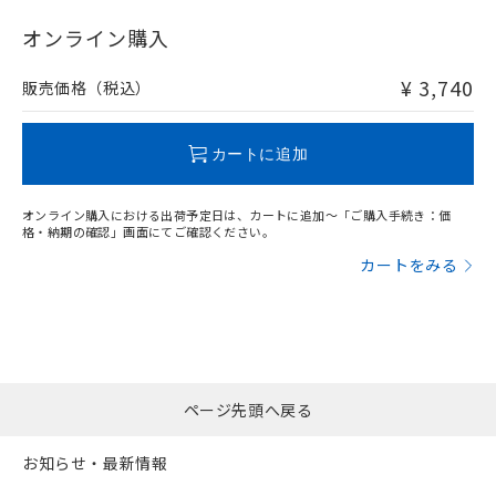
"対応済み"や非含有の記載がされた商品であっても、流通
在庫等で未対応品が混在する可能性があります。
オンライン購入
非含有品が必要な際は、弊社営業部門もしくは販売店へお
問い合わせください。
¥ 3,740
販売価格（税込）
この製品のRoHS/REACH対応状況ページへ
カートに追加
オンライン購入における出荷予定日は、カートに追加～「ご購入手続き：価
格・納期の確認」画面にてご確認ください。
カートをみる
ページ先頭へ戻る
お知らせ・最新情報