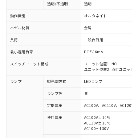
透明/不透明
透明
動作機能
オルタネイト
ベゼル材質
金属
負荷
一般負荷用
最小適用負荷
DC5V 6mA
スイッチユニット構成
ユニット位置1: NO
ユニット位置2: 点灯ユニット
ランプ
照光部方式
LEDランプ
ランプ色
青
定格電圧
AC100V、AC110V、AC120V
使用電圧
AC100V±10%
AC110V±10%
※1 対応状況
AC100～130V