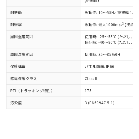
(初期値)
了承ください。
(PBDE) 1000ppm以下、フタル酸ビス(2-エチルヘキシ
○
一定数以上の在庫あり
ニル類) : 1000ppm、 PBDEs(ポリ臭化ジフェニルエーテ
当社は規制貨物を破棄する場合は、完
ル) (DEHP)(別名：DOP) 1000ppm以下、フタル酸ブチ
正式な納期状況および標準価格はお客
ル類) : 1000ppm、
ルベンジル（BBP） 1000ppm以下、フタル酸ジブチル
全に破砕するなど、違法に輸出されな
耐振動
DBP(フタル酸ジブチル) : 1000ppm、 DIBP(フタル酸ジ
誤動作: 10～55Hz 複振幅 1.
様のお取引先、またはお客様担当のオ
（DBP） 1000ppm以下、フタル酸ジイソブチル
イソブチル) : 1000ppm、 BBP(フタル酸ブチルベンジ
△
一定数には満たないが在庫あり
いよう必要な手段を講じます。
ムロン制御機器販売店・当社販売員に
(DIBP) 1000ppm以下
ル) : 1000ppm、
2
耐衝撃
誤動作: 最大1000m/s
(接点開
当社は貴社製品を、核兵器、ミサイ
但し、RoHS指令で産業用監視および制御機器に対する
DEHP(フタル酸ビス(2-エチルヘキシル)) : 1000ppm
ご相談ください。
適用除外項目は除く。
ル、化学兵器、生物兵器またはその他
－
在庫なし(最新の在庫状況につ
オムロン制御機器販売店や当社販売拠
フタル酸エステル類の４物質については閾値を超える意
周囲温度範囲
使用時: -25～55℃ (ただし
武器並びにこれらの製造装置等に一切
いては、お客様のお取引先、ま
図的な使用がないことを確認しています。
点は「
販売ネットワーク
」をご確認
保存時: -40～80℃ (ただし
※2 環境保護使用期限
使用いたしません。
たはお客様担当のオムロン制御
ください。
当社は、貴社製品を第三者に販売する
機器販売店・当社販売員にご確
在庫状況および標準価格結果を当社の
周囲湿度範囲
使用時: 35～85%RH
※2 対応予定月
「ｅ」：有害物質（10物質）のすべてが基
場合は、上記1、2および3の内容を当
認ください)
事前の承諾なく第三者に漏洩または開
準値以下であることを示します。
該第三者に通知します。また当社は、
示しないようお願いします。
保護構造
パネル前面: IP66
部品在庫の切り替え状況などにより、予定
「10」：通常の使用状況下において有害物
販売先および販売に係わる関係者が違
マイパーツ機能（部品リスト作成サー
空
受注生産機種、また在庫状況の
月が前後することがあります。
質が外部に漏えいし、環境に深刻な影響を
法に輸出するおそれがある場合は、取
感電保護クラス
Class II
ビス）をご利用いただくには、I-Web
白
情報を公開していない機種
及ぼさない年数を意味します。
り引きをいたしません。
メンバーズにご登録されている必要が
「－」：未確認です。当社販売部門へお問
PTI（トラッキング特性）
175
あります。
い合わせください。
お客様が当ウェブサイト上で当社にご
※3 非含有証明書ダウンロード
汚染度
3 (EN60947-5-1)
登録された部品リストについて、当社
および当社の共同利用者が、当社の製
下記の非含有証明書をダウンロードするこ
品・サービスに関するお客様との取
とができます。
合意する
キャンセル
引・商談に必要な範囲で利用すること
をご了承ください。
EU RoHS指令（10物質）の非含有証明書
※当社の共同利用者とは、
"個人情報