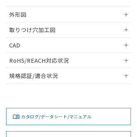
51物質の非含有証明書（当社基準）
の共同利用に関して"
の「1.共同利
※本証明書は発行日時点で非含有を証明す
用者の範囲」に記載されている法人を
外形図
るもので、過去に遡って非含有を証明する
指します。
ものではありません。
情報更新：2026/05/21
取りつけ穴加工図
また、RoHS指令のフタル酸エステル類４
物質の対応では、対応完了までの期間は出
情報更新：2026/05/21
荷製品に未対応品が混在することから備考
CAD
欄に対応日を記載しておりました。
既に当社にて対応品への在庫切替を完了
ログイン/会員登録いただくと、CADデータをダウンロー
RoHS/REACH対応状況
していることから、特段のことがない限
ドすることができます。
り、2022年1月12日より割愛しておりま
情報更新：2026/7/29
す。
規格認証/適合状況
ログイン/会員登録
EU RoHS
注意事項・凡例
A30NL-MPA-TAA-P100-ADについての規格認証/適合状況に
ついては、「カスタマーサポートセンタ お客様相談室」また
は貴社担当オムロン営業員または販売店にお問い合わせくだ
対応状況
対応予定月
※1
※2
さい。
ダウンロードデータをご利用いただく前に、以下を必ずお読
みください。
カタログ/データシート/マニュアル
対応済み
ソフトウェアの使用条件
お問い合わせ