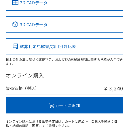
中国 RoHS
注意事項・凡例
2D CADデータ
中国 RoHS表
※1 ※2
3D CADデータ
Pb
Hg
Cd
Cr(VI)
該非判定見解書/項目別対比表
O
O
O
O
日本の外為法に基づく該非判定、およびEAR再輸出規制に関する見解が入手でき
ます。
"対応済み"や非含有の記載がされた商品であっても、流通
在庫等で未対応品が混在する可能性があります。
オンライン購入
非含有品が必要な際は、弊社営業部門もしくは販売店へお
問い合わせください。
¥ 3,240
販売価格（税込）
この製品のRoHS/REACH対応状況ページへ
カートに追加
オンライン購入における出荷予定日は、カートに追加～「ご購入手続き：価
格・納期の確認」画面にてご確認ください。