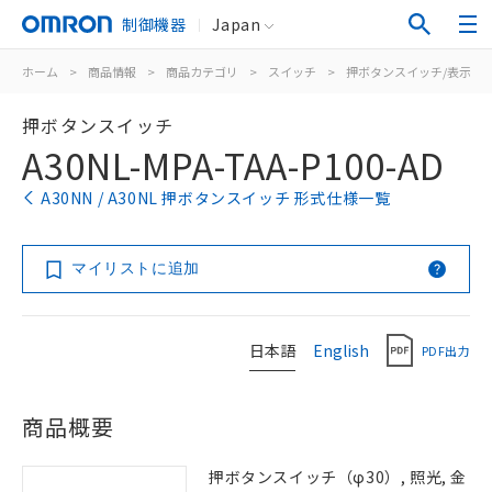
制御機器
Japan
ホーム
>
商品情報
>
商品カテゴリ
>
スイッチ
>
押ボタンスイッチ/表示灯
押ボタンスイッチ
A30NL-MPA-TAA-P100-AD
A30NN / A30NL 押ボタンスイッチ 形式仕様一覧
マイリストに追加
日本語
English
PDF出力
商品概要
押ボタンスイッチ（φ30）, 照光, 金