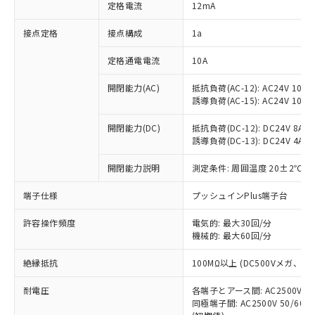
対応済み：EU RoHS指令（10物質）の
定格電流
12mA
非含有に対応した製品が提供可能な商品で
す。
接点定格
接点構成
1a
対応予定：EU RoHS指令（10物質）の非含
ご利用条件
有に対応した製品に切り替える予定のある
定格通電電流
10A
商品です。
開閉能力(AC)
抵抗負荷(AC-12): AC24V 10A/A
対応予定なし：EU RoHS指令（10物質）の
以下の条件をお読みいただき、同意のうえ
誘導負荷(AC-15): AC24V 10A/AC
非含有に非対応の商品で、対応品を出す予
ご利用ください。
定はありません。
開閉能力(DC)
抵抗負荷(DC-12): DC24V 8A/DC
調査・確認中：EU RoHS指令（10物質）の
本サービスは、当社制御機器事業取扱
誘導負荷(DC-13): DC24V 4A/DC
※1 中国RoHS○×表
非含有の対応状況を調査中または確認中の
商品の当社在庫状況および標準価格
商品です。
開閉能力説明
測定条件: 周囲温度 20±2℃、
(税抜)を提供させていただくもので
「○」：最大均質材料含有率が中国RoHSの
非該当品：ライセンス料など無形物で、有
す。
基準値以下であることを示します。
害物質有無と関係のない商品です。
端子仕様
プッシュインPlus端子台
当社制御機器事業取扱商品の中には、
「×」：最大均質材料含有率が中国RoHSの
仕入先様の事情により、非含有部品として
本サービスの対象外となる商品もある
基準値を超えていることを示します。
いたものが、含有品と判明した場合などや
許容操作頻度
電気的: 最大30回/分
当社は、これら貴社製品のうち、外国
ことをご了承ください。
「－」：未確認です。当社販売部門へお問
機械的: 最大60回/分
むを得ず変更することがあります。
為替および外国貿易法に定める商品
在庫状況および標準価格照会結果は、
い合わせください。
（以下｢規制貨物等」という）を輸出
記載している更新日時点での社内デー
絶縁抵抗
100MΩ以上 (DC500Vメガ、
*EU RoHS指令（10物質）：
または国外への提供する場合は、日本
記
タに基づき作成されるものであり、閲
説明
鉛(Pb) 1000ppm以下、 水銀(Hg) 1000ppm以下、 カド
*中国RoHS10物質の基準値 (GB/T26572)：
国政府の輸出許可(または役務取引許
号
覧された時点での実際の在庫および標
ミウム(Cd) 100ppm以下、
耐電圧
Pb(鉛) :1000ppm、 Hg(水銀) : 1000ppm、 Cd(カドミウ
各端子とアース間: AC2500V 50/
可)を取得するなどの必要な手続きを
六価クロム(Cr(Ⅵ)) 1000ppm以下、ポリ臭化ビフェニル
ム) : 100ppm、
準価格とは異なる場合があることをご
同極端子間: AC2500V 50/60
類(PBB) 1000ppm以下、ポリ臭化ジフェニルエーテル類
Cr(Ⅵ)(六価クロム) : 1000ppm、 PBBs(ポリ臭化ビフェ
とります。