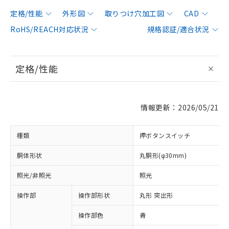
定格/性能
外形図
取りつけ穴加工図
CAD
RoHS/REACH対応状況
規格認証/適合状況
定格/性能
情報更新：2026/05/21
種類
押ボタンスイッチ
胴体形状
丸胴形(φ30mm)
照光/非照光
照光
操作部
操作部形状
丸形 突出形
操作部色
青