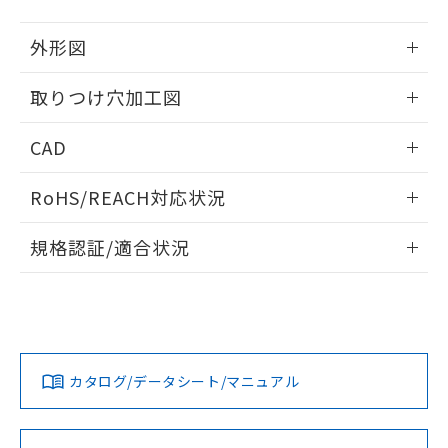
51物質の非含有証明書（当社基準）
の共同利用に関して"
の「1.共同利
※本証明書は発行日時点で非含有を証明す
用者の範囲」に記載されている法人を
外形図
るもので、過去に遡って非含有を証明する
指します。
ものではありません。
情報更新：2026/05/21
取りつけ穴加工図
また、RoHS指令のフタル酸エステル類４
物質の対応では、対応完了までの期間は出
情報更新：2026/05/21
荷製品に未対応品が混在することから備考
CAD
欄に対応日を記載しておりました。
既に当社にて対応品への在庫切替を完了
ログイン/会員登録いただくと、CADデータをダウンロー
RoHS/REACH対応状況
していることから、特段のことがない限
ドすることができます。
り、2022年1月12日より割愛しておりま
情報更新：2026/7/29
す。
規格認証/適合状況
ログイン/会員登録
EU RoHS
注意事項・凡例
A30NL-MPA-TAA-P002-ADについての規格認証/適合状況に
ついては、「カスタマーサポートセンタ お客様相談室」また
は貴社担当オムロン営業員または販売店にお問い合わせくだ
対応状況
対応予定月
※1
※2
さい。
ダウンロードデータをご利用いただく前に、以下を必ずお読
みください。
カタログ/データシート/マニュアル
対応済み
ソフトウェアの使用条件
お問い合わせ