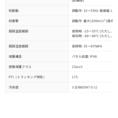
(初期値)
了承ください。
(PBDE) 1000ppm以下、フタル酸ビス(2-エチルヘキシ
○
一定数以上の在庫あり
ニル類) : 1000ppm、 PBDEs(ポリ臭化ジフェニルエーテ
当社は規制貨物を破棄する場合は、完
ル) (DEHP)(別名：DOP) 1000ppm以下、フタル酸ブチ
正式な納期状況および標準価格はお客
ル類) : 1000ppm、
ルベンジル（BBP） 1000ppm以下、フタル酸ジブチル
全に破砕するなど、違法に輸出されな
耐振動
DBP(フタル酸ジブチル) : 1000ppm、 DIBP(フタル酸ジ
誤動作: 10～55Hz 複振幅 1.
様のお取引先、またはお客様担当のオ
（DBP） 1000ppm以下、フタル酸ジイソブチル
イソブチル) : 1000ppm、 BBP(フタル酸ブチルベンジ
△
一定数には満たないが在庫あり
いよう必要な手段を講じます。
ムロン制御機器販売店・当社販売員に
(DIBP) 1000ppm以下
ル) : 1000ppm、
2
耐衝撃
誤動作: 最大1000m/s
(接点開
当社は貴社製品を、核兵器、ミサイ
但し、RoHS指令で産業用監視および制御機器に対する
DEHP(フタル酸ビス(2-エチルヘキシル)) : 1000ppm
ご相談ください。
適用除外項目は除く。
ル、化学兵器、生物兵器またはその他
－
在庫なし(最新の在庫状況につ
オムロン制御機器販売店や当社販売拠
フタル酸エステル類の４物質については閾値を超える意
周囲温度範囲
使用時: -25～55℃ (ただし
武器並びにこれらの製造装置等に一切
いては、お客様のお取引先、ま
図的な使用がないことを確認しています。
点は「
販売ネットワーク
」をご確認
保存時: -40～80℃ (ただし
※2 環境保護使用期限
使用いたしません。
たはお客様担当のオムロン制御
ください。
当社は、貴社製品を第三者に販売する
機器販売店・当社販売員にご確
在庫状況および標準価格結果を当社の
周囲湿度範囲
使用時: 35～85%RH
※2 対応予定月
「ｅ」：有害物質（10物質）のすべてが基
場合は、上記1、2および3の内容を当
認ください)
事前の承諾なく第三者に漏洩または開
準値以下であることを示します。
該第三者に通知します。また当社は、
示しないようお願いします。
保護構造
パネル前面: IP66
部品在庫の切り替え状況などにより、予定
「10」：通常の使用状況下において有害物
販売先および販売に係わる関係者が違
マイパーツ機能（部品リスト作成サー
空
受注生産機種、また在庫状況の
月が前後することがあります。
質が外部に漏えいし、環境に深刻な影響を
法に輸出するおそれがある場合は、取
感電保護クラス
Class II
ビス）をご利用いただくには、I-Web
白
情報を公開していない機種
及ぼさない年数を意味します。
り引きをいたしません。
メンバーズにご登録されている必要が
「－」：未確認です。当社販売部門へお問
PTI（トラッキング特性）
175
あります。
い合わせください。
お客様が当ウェブサイト上で当社にご
※3 非含有証明書ダウンロード
汚染度
3 (EN60947-5-1)
登録された部品リストについて、当社
および当社の共同利用者が、当社の製
下記の非含有証明書をダウンロードするこ
品・サービスに関するお客様との取
とができます。
合意する
キャンセル
引・商談に必要な範囲で利用すること
をご了承ください。
EU RoHS指令（10物質）の非含有証明書
※当社の共同利用者とは、
"個人情報