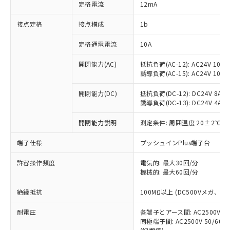
対応済み：EU RoHS指令（10物質）の
定格電流
12mA
非含有に対応した製品が提供可能な商品で
す。
接点定格
接点構成
1b
対応予定：EU RoHS指令（10物質）の非含
ご利用条件
有に対応した製品に切り替える予定のある
定格通電電流
10A
商品です。
開閉能力(AC)
抵抗負荷(AC-12): AC24V 10A/A
対応予定なし：EU RoHS指令（10物質）の
以下の条件をお読みいただき、同意のうえ
誘導負荷(AC-15): AC24V 10A/AC
非含有に非対応の商品で、対応品を出す予
ご利用ください。
定はありません。
開閉能力(DC)
抵抗負荷(DC-12): DC24V 8A/DC
調査・確認中：EU RoHS指令（10物質）の
本サービスは、当社制御機器事業取扱
誘導負荷(DC-13): DC24V 4A/DC
※1 中国RoHS○×表
非含有の対応状況を調査中または確認中の
商品の当社在庫状況および標準価格
商品です。
開閉能力説明
測定条件: 周囲温度 20±2℃、
(税抜)を提供させていただくもので
「○」：最大均質材料含有率が中国RoHSの
非該当品：ライセンス料など無形物で、有
す。
基準値以下であることを示します。
害物質有無と関係のない商品です。
端子仕様
プッシュインPlus端子台
当社制御機器事業取扱商品の中には、
「×」：最大均質材料含有率が中国RoHSの
仕入先様の事情により、非含有部品として
本サービスの対象外となる商品もある
基準値を超えていることを示します。
いたものが、含有品と判明した場合などや
許容操作頻度
電気的: 最大30回/分
当社は、これら貴社製品のうち、外国
ことをご了承ください。
「－」：未確認です。当社販売部門へお問
機械的: 最大60回/分
むを得ず変更することがあります。
為替および外国貿易法に定める商品
在庫状況および標準価格照会結果は、
い合わせください。
（以下｢規制貨物等」という）を輸出
記載している更新日時点での社内デー
絶縁抵抗
100MΩ以上 (DC500Vメガ、
*EU RoHS指令（10物質）：
または国外への提供する場合は、日本
記
タに基づき作成されるものであり、閲
説明
鉛(Pb) 1000ppm以下、 水銀(Hg) 1000ppm以下、 カド
*中国RoHS10物質の基準値 (GB/T26572)：
国政府の輸出許可(または役務取引許
号
覧された時点での実際の在庫および標
ミウム(Cd) 100ppm以下、
耐電圧
Pb(鉛) :1000ppm、 Hg(水銀) : 1000ppm、 Cd(カドミウ
各端子とアース間: AC2500V 50/
可)を取得するなどの必要な手続きを
六価クロム(Cr(Ⅵ)) 1000ppm以下、ポリ臭化ビフェニル
ム) : 100ppm、
準価格とは異なる場合があることをご
同極端子間: AC2500V 50/60
類(PBB) 1000ppm以下、ポリ臭化ジフェニルエーテル類
Cr(Ⅵ)(六価クロム) : 1000ppm、 PBBs(ポリ臭化ビフェ
とります。