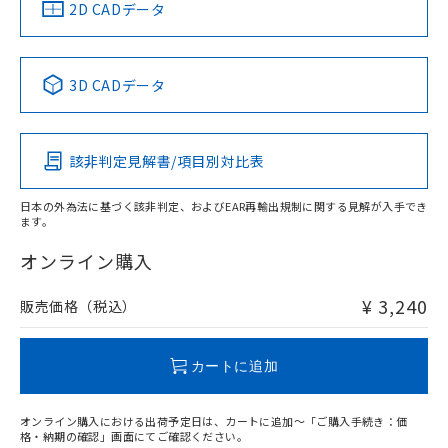
中国 RoHS
注意事項・凡例
2D CADデータ
中国 RoHS表
※1 ※2
3D CADデータ
Pb
Hg
Cd
Cr(VI)
該非判定見解書/項目別対比表
O
O
O
O
日本の外為法に基づく該非判定、およびEAR再輸出規制に関する見解が入手でき
ます。
"対応済み"や非含有の記載がされた商品であっても、流通
在庫等で未対応品が混在する可能性があります。
オンライン購入
非含有品が必要な際は、弊社営業部門もしくは販売店へお
問い合わせください。
¥ 3,240
販売価格（税込）
この製品のRoHS/REACH対応状況ページへ
カートに追加
オンライン購入における出荷予定日は、カートに追加～「ご購入手続き：価
格・納期の確認」画面にてご確認ください。