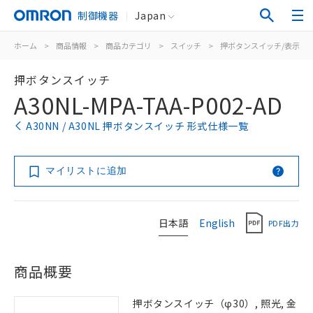
制御機器
Japan
ホーム
>
商品情報
>
商品カテゴリ
>
スイッチ
>
押ボタンスイッチ/表示灯
押ボタンスイッチ
A30NL-MPA-TAA-P002-AD
A30NN / A30NL 押ボタンスイッチ 形式仕様一覧
マイリストに追加
日本語
English
PDF出力
商品概要
押ボタンスイッチ（φ30）, 照光, 金