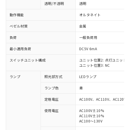
透明/不透明
透明
動作機能
オルタネイト
ベゼル材質
金属
負荷
一般負荷用
最小適用負荷
DC5V 6mA
スイッチユニット構成
ユニット位置2: 点灯ユニット
ユニット位置3: NC
ランプ
照光部方式
LEDランプ
ランプ色
青
定格電圧
AC100V、AC110V、AC120V
使用電圧
AC100V±10%
AC110V±10%
※1 対応状況
AC100～130V