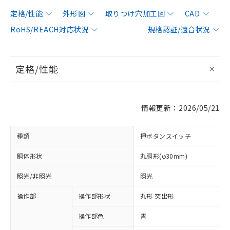
定格/性能
外形図
取りつけ穴加工図
CAD
RoHS/REACH対応状況
規格認証/適合状況
定格/性能
情報更新：2026/05/21
種類
押ボタンスイッチ
胴体形状
丸胴形(φ30mm)
照光/非照光
照光
操作部
操作部形状
丸形 突出形
操作部色
青