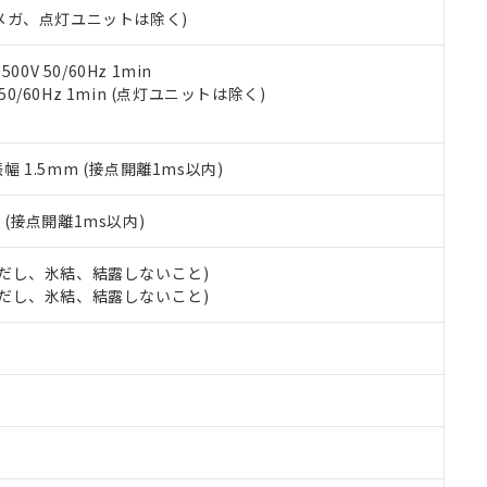
令のフタル酸エステル類４物質の対応では、対応完了までの期間は出
00Vメガ、点灯ユニットは除く)
備考欄に対応日を記載しておりました。
品への在庫切替を完了していることから、特段のことがない限り、20
0V 50/60Hz 1min
す。
 50/60Hz 1min (点灯ユニットは除く)
振幅 1.5mm (接点開離1ms以内)
2
(接点開離1ms以内)
 (ただし、氷結、結露しないこと)
 (ただし、氷結、結露しないこと)