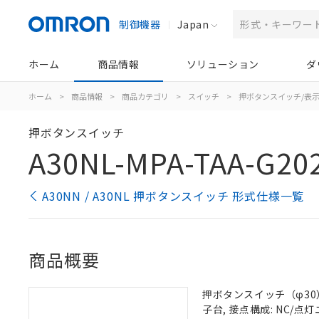
制御機器
Japan
ホーム
商品情報
ソリューション
ダ
ホーム
>
商品情報
>
商品カテゴリ
>
スイッチ
>
押ボタンスイッチ/表
押ボタンスイッチ
A30NL-MPA-TAA-G20
A30NN / A30NL 押ボタンスイッチ 形式仕様一覧
商品概要
押ボタンスイッチ（φ30）,
子台, 接点構成: NC/点灯ユ