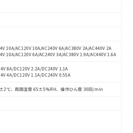
材料含有率が中国RoHSの基準値以下であることを示します。
材料含有率が中国RoHSの基準値を超えていることを示します。
、当社制御機器事業取扱商品の当社在庫状況および標準価格(税抜)
ら貴社製品のうち、外国為替および外国貿易法に定める商品（以下｢
質）：
す。当社販売部門へお問い合わせください。
 水銀(Hg) 1000ppm以下、 カドミウム(Cd) 100ppm以下、
たは国外への提供する場合は、日本国政府の輸出許可(または役務取
000ppm以下、ポリ臭化ビフェニル類(PBB) 1000ppm以下、ポリ臭化ジフェニルエーテル類(P
事業取扱商品の中には、本サービスの対象外となる商品もあること
手続きをとります。
キシル) (DEHP)(別名：DOP) 1000ppm以下、フタル酸ブチルベンジル（BBP） 100
(GB/T26572)：
以下、フタル酸ジイソブチル (DIBP) 1000ppm以下
び標準価格照会結果は、記載している更新日時点での社内データに
物を破棄する場合は、完全に破砕するなど、違法に輸出されないよ
(水銀) : 1000ppm、 Cd(カドミウム) : 100ppm、
業用監視および制御機器に対する適用除外項目は除く。
覧された時点での実際の在庫および標準価格とは異なる場合がある
1000ppm、 PBBs(ポリ臭化ビフェニル類) : 1000ppm、 PBDEs(ポリ臭化ジフェニルエーテル類
物質については閾値を超える意図的な使用がないことを確認しています。
上の在庫あり
 1000ppm、 DIBP(フタル酸ジイソブチル) : 1000ppm、 BBP(フタル酸ブチルベンジル) :
品を、核兵器、ミサイル、化学兵器、生物兵器またはその他武器並
チルヘキシル)) : 1000ppm
V 10A/AC120V 10A/AC240V 6A/AC380V 2A/AC440V 2A
況および標準価格はお客様のお取引先、またはお客様担当のオムロ
用いたしません。
 10A/AC120V 6A/AC240V 3A/AC380V 1.9A/AC440V 1.6A
ご相談ください。
は満たないが在庫あり
製品を第三者に販売する場合は、上記1、2および3の内容を当該第
機器販売店や当社販売拠点は「
販売ネットワーク
」をご確認くだ
販売先および販売に係わる関係者が違法に輸出するおそれがある場
用期限
び標準価格結果を当社の事前の承諾なく第三者に漏洩または開示し
え状況などにより、予定月が前後することがあります。
V 8A/DC120V 2.2A/DC240V 1.1A
(最新の在庫状況については、お客様のお取引先、またはお客様担当
V 4A/DC120V 1.1A/DC240V 0.55A
（10物質）のすべてが基準値以下であることを示します。
店・当社販売員にご確認ください)
能（部品リスト作成サービス）をご利用いただくには、I-Webメン
使用状況下において有害物質が外部に漏えいし、環境に深刻な影響を
あります。
0±2℃、周囲湿度 65±5%RH、操作ひん度 30回/min
機種、また在庫状況の情報を公開していない機種
ェブサイト上で当社にご登録された部品リストについて、当社およ
書ダウンロード
す。当社販売部門へお問い合わせください。
品・サービスに関するお客様との取引・商談に必要な範囲で利用す
合意する
キャンセル
書をダウンロードすることができます。
利用者とは、
"個人情報の共同利用に関して"
の「1.共同利用者の
します。
10物質）の非含有証明書
明書（当社基準）
日時点で非含有を証明するもので、過去に遡って非含有を証明するも