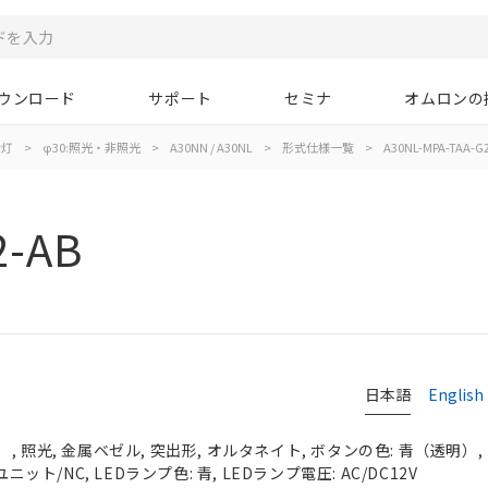
ウンロード
サポート
セミナ
オムロンの
示灯
>
φ30:照光・非照光
>
A30NN / A30NL
>
形式仕様一覧
>
A30NL-MPA-TAA-G
2-AB
日本語
English
 照光, 金属ベゼル, 突出形, オルタネイト, ボタンの色: 青（透明）, I
ニット/NC, LEDランプ色: 青, LEDランプ電圧: AC/DC12V