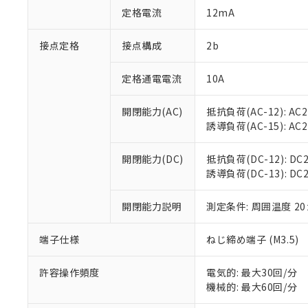
「○」：最大均質
定格電流
12mA
「×」：最大均質
本サービスは
当社は、これ
*EU RoHS指令（10物
「－」：未確認で
鉛(Pb) 1000ppm以下、
くものです。
う）を輸出ま
接点定格
接点構成
2b
記
説明
六価クロム(Cr(Ⅵ)) 1
当社制御機器
などの必要な
フタル酸ビス(2-エチルヘ
号
*中国RoHS10物質の基準値 
ル（DBP） 1000ppm
在庫状況およ
当社は規制貨
Pb(鉛) :1000ppm、 Hg
定格通電電流
10A
但し、RoHS指令で産
のであり、閲
ます。
Cr(Ⅵ)(六価クロム) : 
フタル酸エステル類の４
○
一定数以
DBP(フタル酸ジブチル) :
い。
当社は貴社製
DEHP(フタル酸ビス(2-エ
開閉能力(AC)
抵抗負荷(AC-12): AC24
正式な納期状
置等に一切使
誘導負荷(AC-15): AC24V
当社販売員に
※2 対応予定月
△
一定数に
当社は、貴社
オムロン制御
また当社は、
※2 環境保護使
在庫状況およ
部品在庫の切り替
たしません。
開閉能力(DC)
抵抗負荷(DC-12): DC24
－
在庫なし
す。
誘導負荷(DC-13): DC24
「ｅ」：有害物質
機器販売
マイパーツ機
「10」：通常の
ている必要が
味します。
開閉能力説明
測定条件: 周囲温度 2
空
受注生産
お客様が当ウ
※3 非含有証明
「－」：未確認で
白
が、当社の製
端子仕様
ねじ締め端子 (M3.5)
さい。
下記の非含有証明
※当社の共同
いる法人を指
許容操作頻度
電気的: 最大30回/分
EU RoHS指令（
機械的: 最大60回/分
51物質の非含有証
※本証明書は発行