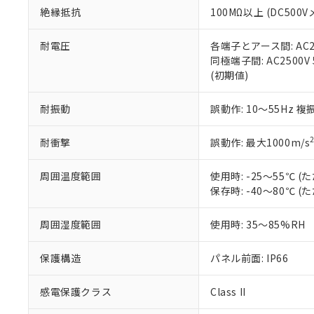
また、RoHS指
絶縁抵抗
100MΩ以上 (DC5
混在することから
既に当社にて対応
耐電圧
各端子とアース間: AC250
り割愛しておりま
同極端子間: AC2500V
(初期値)
耐振動
誤動作: 10～55Hz 複
耐衝撃
誤動作: 最大1000m/s
周囲温度範囲
使用時: -25～55℃
保存時: -40～80℃
周囲湿度範囲
使用時: 35～85%RH
保護構造
パネル前面: IP66
感電保護クラス
Class II