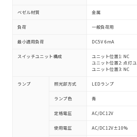
ベゼル材質
金属
負荷
一般負荷用
最小適用負荷
DC5V 6mA
スイッチユニット構成
ユニット位置1: NC
ユニット位置2: 点灯
ユニット位置3: NC
※1 対応状況
ランプ
照光部方式
LEDランプ
対応済み：EU
ランプ色
青
対応予定：EU R
対応予定なし：EU
定格電圧
AC/DC12V
調査・確認中：EU
ご利用条件
非該当品：ライセ
※1 中国RoHS
使用電圧
AC/DC12V±10%
仕入先様の事情に
があります。
以下の条件をお読