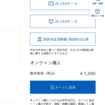
2D CADデータ
在庫・価格
無料テスト機
3D CADデータ
該非判定見解書/項目別対比表
日本の外為法に基づく該非判定、およびEAR再輸出規
制に関する見解が入手できます。
オンライン購入
¥ 3,080
販売価格（税込）
カートに追加
オンライン購入における出荷予定日は、カートに追加
～「ご購入手続き：価格・納期の確認」画面にてご確