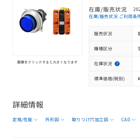
在庫/販売状況
20
在庫/販売状況 ご利用条
販売状況
機種区分
画像をクリックすると大きくなります
在庫状況
標準価格(税別)
詳細情報
定格/性能
外形図
取りつけ穴加工図
CAD