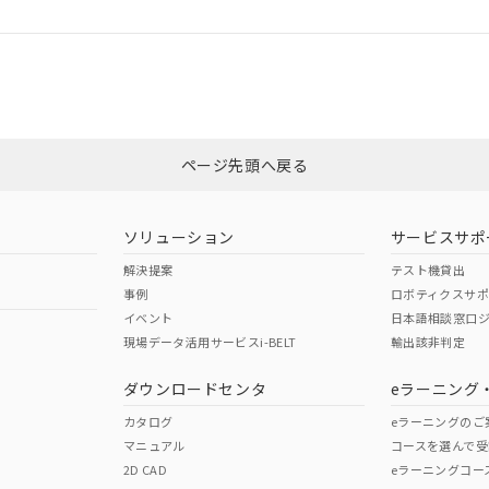
ログイン/会員登録
合状況については、「カスタマーサポートセンタ お客様相談室」または貴社
みください。
非含有証明書
※3
ページ先頭へ戻る
ダウンロードはこちら
ソリューション
サービスサポ
解決提案
テスト機貸出
事例
ロボティクスサ
イベント
日本語相談窓口
現場データ活用サービスi-BELT
輸出該非判定
I)
PBBs
PBDEs
DBP
ダウンロードセンタ
eラーニング
カタログ
eラーニングのご
マニュアル
コースを選んで受
O
O
O
2D CAD
eラーニングコー