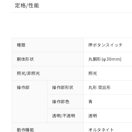
定格/性能
種類
押ボタンスイッチ
胴体形状
丸胴形(φ30mm)
照光/非照光
照光
操作部
操作部形状
丸形 突出形
操作部色
青
透明/不透明
透明
動作機能
オルタネイト