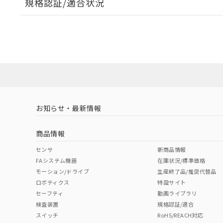
規格認証/適合状況
EU RoHS
注意事項・凡例
A30NL-MPA-TAA-G202-ABについての規格認証/適
業員または販売店にお問い合わせください。
ダウンロードデータをご利用いただく前に、以下を必ずお読
対応状況
対応予定月
※1
※2
ソフトウェアの使用条件
対応済み
お知らせ・最新情報
中国 RoHS
注意事項・凡例
商品情報
中国 RoHS表
※1 ※2
センサ
新商品情報
FAシステム機器
在庫状況/標準価格
Pb
Hg
Cd
Cr(V
モーション/ドライブ
生産終了品/推奨代替品
ロボティクス
特設サイト
セーフティ
動画ライブラリ
検査装置
規格認証/適合
X
O
O
O
スイッチ
RoHS/REACH対応