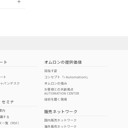
担当オムロン営
お問い合わせ
ート
オムロンの提供価値
目指す姿
ポート
コンセプト「i-Automation!」
ジャパンデスク
オムロンの強み
お客様との共創拠点
AUTOMATION CENTER
DIBP
BBP
DEHP
環境保護
技術を磨く現場
・セミナ
使用期限
案内
販売ネットワーク
講する
O
O
O
10
国内販売ネットワーク
ス一覧（PDF）
海外販売ネットワーク