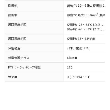
○
一定数以上の在庫あり
ニル類) : 1000ppm、 PBDEs(ポリ臭化ジフェニルエーテ
当社は規制貨物を破棄する場合は、完
ル) (DEHP)(別名：DOP) 1000ppm以下、フタル酸ブチ
正式な納期状況および標準価格はお客
ル類) : 1000ppm、
耐振動
誤動作: 10～55Hz 複振幅 1.
ルベンジル（BBP） 1000ppm以下、フタル酸ジブチル
全に破砕するなど、違法に輸出されな
DBP(フタル酸ジブチル) : 1000ppm、 DIBP(フタル酸ジ
様のお取引先、またはお客様担当のオ
（DBP） 1000ppm以下、フタル酸ジイソブチル
イソブチル) : 1000ppm、 BBP(フタル酸ブチルベンジ
△
一定数には満たないが在庫あり
いよう必要な手段を講じます。
ムロン制御機器販売店・当社販売員に
(DIBP) 1000ppm以下
2
耐衝撃
ル) : 1000ppm、
誤動作: 最大1000m/s
(接点開
当社は貴社製品を、核兵器、ミサイ
但し、RoHS指令で産業用監視および制御機器に対する
DEHP(フタル酸ビス(2-エチルヘキシル)) : 1000ppm
ご相談ください。
適用除外項目は除く。
ル、化学兵器、生物兵器またはその他
－
在庫なし(最新の在庫状況につ
オムロン制御機器販売店や当社販売拠
周囲温度範囲
使用時: -25～55℃ (ただし
フタル酸エステル類の４物質については閾値を超える意
武器並びにこれらの製造装置等に一切
いては、お客様のお取引先、ま
図的な使用がないことを確認しています。
保存時: -40～80℃ (ただし
点は「
販売ネットワーク
」をご確認
※2 環境保護使用期限
使用いたしません。
たはお客様担当のオムロン制御
ください。
当社は、貴社製品を第三者に販売する
周囲湿度範囲
使用時: 35～85%RH
機器販売店・当社販売員にご確
在庫状況および標準価格結果を当社の
※2 対応予定月
「ｅ」：有害物質（10物質）のすべてが基
場合は、上記1、2および3の内容を当
認ください)
事前の承諾なく第三者に漏洩または開
準値以下であることを示します。
保護構造
パネル前面: IP66
該第三者に通知します。また当社は、
示しないようお願いします。
部品在庫の切り替え状況などにより、予定
「10」：通常の使用状況下において有害物
販売先および販売に係わる関係者が違
マイパーツ機能（部品リスト作成サー
空
受注生産機種、また在庫状況の
感電保護クラス
Class II
月が前後することがあります。
質が外部に漏えいし、環境に深刻な影響を
法に輸出するおそれがある場合は、取
ビス）をご利用いただくには、I-Web
白
情報を公開していない機種
及ぼさない年数を意味します。
り引きをいたしません。
メンバーズにご登録されている必要が
PTI（トラッキング特性）
175
「－」：未確認です。当社販売部門へお問
あります。
い合わせください。
お客様が当ウェブサイト上で当社にご
汚染度
3 (EN60947-5-1)
※3 非含有証明書ダウンロード
登録された部品リストについて、当社
および当社の共同利用者が、当社の製
下記の非含有証明書をダウンロードするこ
品・サービスに関するお客様との取
とができます。
合意する
キャンセル
引・商談に必要な範囲で利用すること
をご了承ください。
EU RoHS指令（10物質）の非含有証明書
※当社の共同利用者とは、
"個人情報