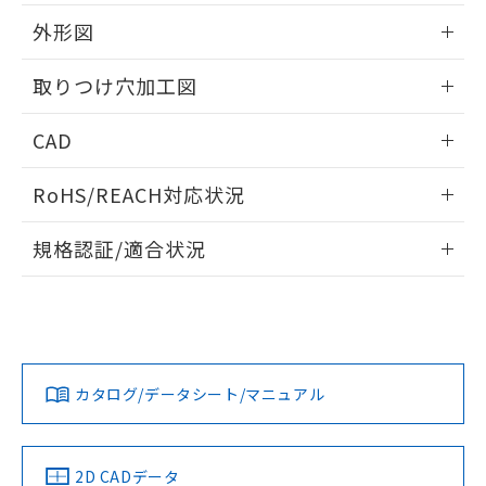
51物質の非含有証明書（当社基準）
の共同利用に関して"
の「1.共同利
※本証明書は発行日時点で非含有を証明す
外形図
用者の範囲」に記載されている法人を
るもので、過去に遡って非含有を証明する
指します。
ものではありません。
情報更新：2026/05/21
取りつけ穴加工図
また、RoHS指令のフタル酸エステル類４
物質の対応では、対応完了までの期間は出
情報更新：2026/05/21
CAD
荷製品に未対応品が混在することから備考
欄に対応日を記載しておりました。
ログイン/会員登録いただくと、CADデータをダウンロー
既に当社にて対応品への在庫切替を完了
RoHS/REACH対応状況
ドすることができます。
していることから、特段のことがない限
り、2022年1月12日より割愛しておりま
情報更新：2026/7/29
規格認証/適合状況
す。
ログイン/会員登録
EU RoHS
注意事項・凡例
A30NL-MPA-TAA-G101-ABについての規格認証/適合状況に
ついては、「カスタマーサポートセンタ お客様相談室」また
は貴社担当オムロン営業員または販売店にお問い合わせくだ
対応状況
対応予定月
※1
※2
さい。
ダウンロードデータをご利用いただく前に、以下を必ずお読
みください。
カタログ/データシート/マニュアル
対応済み
ソフトウェアの使用条件
お問い合わせ
中国 RoHS
注意事項・凡例
2D CADデータ