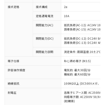
非含有に対応した製品が提供可能な商品で
接点定格
接点構成
2a
す。
対応予定：EU RoHS指令（10物質）の非含
ご利用条件
定格通電電流
10A
有に対応した製品に切り替える予定のある
商品です。
開閉能力(AC)
抵抗負荷(AC-12): AC24V 10A/A
対応予定なし：EU RoHS指令（10物質）の
誘導負荷(AC-15): AC24V 10A/AC
以下の条件をお読みいただき、同意のうえ
非含有に非対応の商品で、対応品を出す予
ご利用ください。
定はありません。
開閉能力(DC)
抵抗負荷(DC-12): DC24V 8A/DC
調査・確認中：EU RoHS指令（10物質）の
誘導負荷(DC-13): DC24V 4A/DC
本サービスは、当社制御機器事業取扱
※1 中国RoHS○×表
非含有の対応状況を調査中または確認中の
商品の当社在庫状況および標準価格
開閉能力説明
測定条件: 周囲温度 20±2℃、
商品です。
(税抜)を提供させていただくもので
「○」：最大均質材料含有率が中国RoHSの
非該当品：ライセンス料など無形物で、有
す。
端子仕様
ねじ締め端子 (M3.5)
基準値以下であることを示します。
害物質有無と関係のない商品です。
当社制御機器事業取扱商品の中には、
「×」：最大均質材料含有率が中国RoHSの
仕入先様の事情により、非含有部品として
本サービスの対象外となる商品もある
許容操作頻度
電気的: 最大30回/分
基準値を超えていることを示します。
いたものが、含有品と判明した場合などや
当社は、これら貴社製品のうち、外国
ことをご了承ください。
機械的: 最大60回/分
「－」：未確認です。当社販売部門へお問
むを得ず変更することがあります。
為替および外国貿易法に定める商品
在庫状況および標準価格照会結果は、
い合わせください。
（以下｢規制貨物等」という）を輸出
絶縁抵抗
100MΩ以上 (DC500Vメガ、
記載している更新日時点での社内デー
*EU RoHS指令（10物質）：
または国外への提供する場合は、日本
記
タに基づき作成されるものであり、閲
説明
鉛(Pb) 1000ppm以下、 水銀(Hg) 1000ppm以下、 カド
*中国RoHS10物質の基準値 (GB/T26572)：
国政府の輸出許可(または役務取引許
耐電圧
各端子とアース間: AC2500V 50/
号
覧された時点での実際の在庫および標
ミウム(Cd) 100ppm以下、
Pb(鉛) :1000ppm、 Hg(水銀) : 1000ppm、 Cd(カドミウ
同極端子間: AC2500V 50/60
可)を取得するなどの必要な手続きを
六価クロム(Cr(Ⅵ)) 1000ppm以下、ポリ臭化ビフェニル
ム) : 100ppm、
準価格とは異なる場合があることをご
類(PBB) 1000ppm以下、ポリ臭化ジフェニルエーテル類
(初期値)
Cr(Ⅵ)(六価クロム) : 1000ppm、 PBBs(ポリ臭化ビフェ
とります。
了承ください。
(PBDE) 1000ppm以下、フタル酸ビス(2-エチルヘキシ