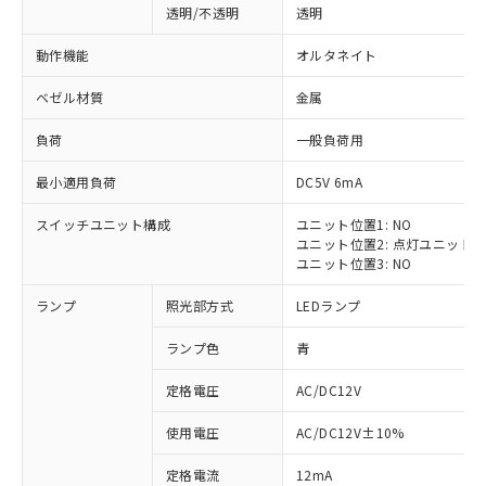
透明/不透明
透明
動作機能
オルタネイト
ベゼル材質
金属
負荷
一般負荷用
最小適用負荷
DC5V 6mA
スイッチユニット構成
ユニット位置1: NO
ユニット位置2: 点灯ユニット
ユニット位置3: NO
ランプ
照光部方式
LEDランプ
ランプ色
青
定格電圧
AC/DC12V
※1 対応状況
使用電圧
AC/DC12V±10%
定格電流
12mA
対応済み：EU RoHS指令（10物質）の