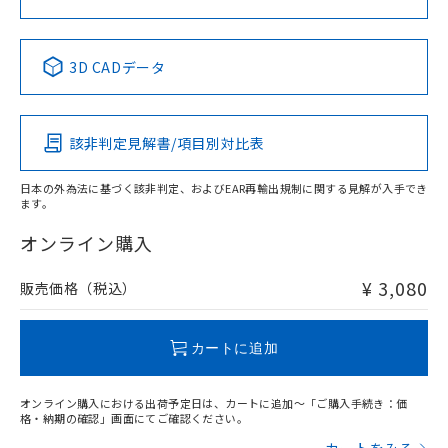
中国 RoHS表
※1 ※2
3D CADデータ
Pb
Hg
Cd
Cr(VI)
該非判定見解書/項目別対比表
X
O
O
O
日本の外為法に基づく該非判定、およびEAR再輸出規制に関する見解が入手でき
ます。
"対応済み"や非含有の記載がされた商品であっても、流通
在庫等で未対応品が混在する可能性があります。
オンライン購入
非含有品が必要な際は、弊社営業部門もしくは販売店へお
問い合わせください。
¥ 3,080
販売価格（税込）
この製品のRoHS/REACH対応状況ページへ
カートに追加
オンライン購入における出荷予定日は、カートに追加～「ご購入手続き：価
格・納期の確認」画面にてご確認ください。