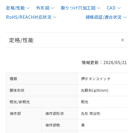
定格/性能
外形図
取りつけ穴加工図
CAD
RoHS/REACH対応状況
規格認証/適合状況
定格/性能
情報更新：2026/05/21
種類
押ボタンスイッチ
胴体形状
丸胴形(φ30mm)
照光/非照光
照光
操作部
操作部形状
丸形 突出形
操作部色
青