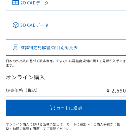
中国 RoHS
注意事項・凡例
2D CADデータ
中国 RoHS表
※1 ※2
3D CADデータ
Pb
Hg
Cd
Cr(VI)
該非判定見解書/項目別対比表
O
O
O
O
日本の外為法に基づく該非判定、およびEAR再輸出規制に関する見解が入手でき
ます。
"対応済み"や非含有の記載がされた商品であっても、流通
在庫等で未対応品が混在する可能性があります。
オンライン購入
非含有品が必要な際は、弊社営業部門もしくは販売店へお
問い合わせください。
¥ 2,690
販売価格（税込）
この製品のRoHS/REACH対応状況ページへ
カートに追加
オンライン購入における出荷予定日は、カートに追加～「ご購入手続き：価
格・納期の確認」画面にてご確認ください。