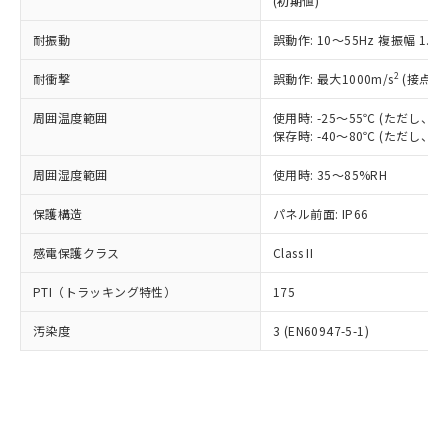
(初期値)
了承ください。
(PBDE) 1000ppm以下、フタル酸ビス(2-エチルヘキシ
○
一定数以上の在庫あり
ニル類) : 1000ppm、 PBDEs(ポリ臭化ジフェニルエーテ
当社は規制貨物を破棄する場合は、完
ル) (DEHP)(別名：DOP) 1000ppm以下、フタル酸ブチ
正式な納期状況および標準価格はお客
ル類) : 1000ppm、
ルベンジル（BBP） 1000ppm以下、フタル酸ジブチル
全に破砕するなど、違法に輸出されな
耐振動
DBP(フタル酸ジブチル) : 1000ppm、 DIBP(フタル酸ジ
誤動作: 10～55Hz 複振幅 1.
様のお取引先、またはお客様担当のオ
（DBP） 1000ppm以下、フタル酸ジイソブチル
イソブチル) : 1000ppm、 BBP(フタル酸ブチルベンジ
△
一定数には満たないが在庫あり
いよう必要な手段を講じます。
ムロン制御機器販売店・当社販売員に
(DIBP) 1000ppm以下
ル) : 1000ppm、
2
耐衝撃
誤動作: 最大1000m/s
(接点開
当社は貴社製品を、核兵器、ミサイ
但し、RoHS指令で産業用監視および制御機器に対する
DEHP(フタル酸ビス(2-エチルヘキシル)) : 1000ppm
ご相談ください。
適用除外項目は除く。
ル、化学兵器、生物兵器またはその他
－
在庫なし(最新の在庫状況につ
オムロン制御機器販売店や当社販売拠
フタル酸エステル類の４物質については閾値を超える意
周囲温度範囲
使用時: -25～55℃ (ただし
武器並びにこれらの製造装置等に一切
いては、お客様のお取引先、ま
図的な使用がないことを確認しています。
点は「
販売ネットワーク
」をご確認
保存時: -40～80℃ (ただし
※2 環境保護使用期限
使用いたしません。
たはお客様担当のオムロン制御
ください。
当社は、貴社製品を第三者に販売する
機器販売店・当社販売員にご確
在庫状況および標準価格結果を当社の
周囲湿度範囲
使用時: 35～85%RH
※2 対応予定月
「ｅ」：有害物質（10物質）のすべてが基
場合は、上記1、2および3の内容を当
認ください)
事前の承諾なく第三者に漏洩または開
準値以下であることを示します。
該第三者に通知します。また当社は、
示しないようお願いします。
保護構造
パネル前面: IP66
部品在庫の切り替え状況などにより、予定
「10」：通常の使用状況下において有害物
販売先および販売に係わる関係者が違
マイパーツ機能（部品リスト作成サー
空
受注生産機種、また在庫状況の
月が前後することがあります。
質が外部に漏えいし、環境に深刻な影響を
法に輸出するおそれがある場合は、取
感電保護クラス
Class II
ビス）をご利用いただくには、I-Web
白
情報を公開していない機種
及ぼさない年数を意味します。
り引きをいたしません。
メンバーズにご登録されている必要が
「－」：未確認です。当社販売部門へお問
PTI（トラッキング特性）
175
あります。
い合わせください。
お客様が当ウェブサイト上で当社にご
※3 非含有証明書ダウンロード
汚染度
3 (EN60947-5-1)
登録された部品リストについて、当社
および当社の共同利用者が、当社の製
下記の非含有証明書をダウンロードするこ
品・サービスに関するお客様との取
とができます。
合意する
キャンセル
引・商談に必要な範囲で利用すること
をご了承ください。
EU RoHS指令（10物質）の非含有証明書
※当社の共同利用者とは、
"個人情報