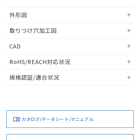
51物質の非含有証明書（当社基準）
の共同利用に関して"
の「1.共同利
※本証明書は発行日時点で非含有を証明す
用者の範囲」に記載されている法人を
外形図
るもので、過去に遡って非含有を証明する
指します。
ものではありません。
情報更新：2026/05/21
取りつけ穴加工図
また、RoHS指令のフタル酸エステル類４
物質の対応では、対応完了までの期間は出
情報更新：2026/05/21
荷製品に未対応品が混在することから備考
CAD
欄に対応日を記載しておりました。
既に当社にて対応品への在庫切替を完了
ログイン/会員登録いただくと、CADデータをダウンロー
RoHS/REACH対応状況
していることから、特段のことがない限
ドすることができます。
り、2022年1月12日より割愛しておりま
情報更新：2026/7/29
す。
規格認証/適合状況
ログイン/会員登録
EU RoHS
注意事項・凡例
A30NL-MPA-TAA-G100-ADについての規格認証/適合状況に
ついては、「カスタマーサポートセンタ お客様相談室」また
は貴社担当オムロン営業員または販売店にお問い合わせくだ
対応状況
対応予定月
※1
※2
さい。
ダウンロードデータをご利用いただく前に、以下を必ずお読
みください。
カタログ/データシート/マニュアル
対応済み
ソフトウェアの使用条件
お問い合わせ