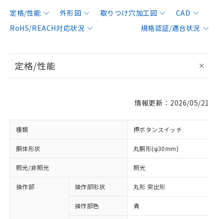
定格/性能
外形図
取りつけ穴加工図
CAD
RoHS/REACH対応状況
規格認証/適合状況
定格/性能
情報更新：2026/05/21
種類
押ボタンスイッチ
胴体形状
丸胴形(φ30mm)
照光/非照光
照光
操作部
操作部形状
丸形 突出形
操作部色
青