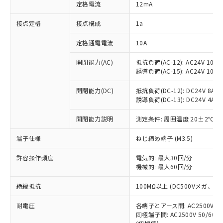
対応済み：EU RoHS指令（10物質）の
定格電流
12mA
非含有に対応した製品が提供可能な商品で
す。
接点定格
接点構成
1a
対応予定：EU RoHS指令（10物質）の非含
ご利用条件
有に対応した製品に切り替える予定のある
定格通電電流
10A
商品です。
開閉能力(AC)
抵抗負荷(AC-12): AC24V 10A/A
対応予定なし：EU RoHS指令（10物質）の
以下の条件をお読みいただき、同意のうえ
誘導負荷(AC-15): AC24V 10A/AC
非含有に非対応の商品で、対応品を出す予
ご利用ください。
定はありません。
開閉能力(DC)
抵抗負荷(DC-12): DC24V 8A/DC
調査・確認中：EU RoHS指令（10物質）の
本サービスは、当社制御機器事業取扱
誘導負荷(DC-13): DC24V 4A/DC
※1 中国RoHS○×表
非含有の対応状況を調査中または確認中の
商品の当社在庫状況および標準価格
商品です。
開閉能力説明
測定条件: 周囲温度 20±2℃、
(税抜)を提供させていただくもので
「○」：最大均質材料含有率が中国RoHSの
非該当品：ライセンス料など無形物で、有
す。
基準値以下であることを示します。
害物質有無と関係のない商品です。
端子仕様
ねじ締め端子 (M3.5)
当社制御機器事業取扱商品の中には、
「×」：最大均質材料含有率が中国RoHSの
仕入先様の事情により、非含有部品として
本サービスの対象外となる商品もある
基準値を超えていることを示します。
いたものが、含有品と判明した場合などや
許容操作頻度
電気的: 最大30回/分
当社は、これら貴社製品のうち、外国
ことをご了承ください。
「－」：未確認です。当社販売部門へお問
機械的: 最大60回/分
むを得ず変更することがあります。
為替および外国貿易法に定める商品
在庫状況および標準価格照会結果は、
い合わせください。
（以下｢規制貨物等」という）を輸出
記載している更新日時点での社内デー
絶縁抵抗
100MΩ以上 (DC500Vメガ、
*EU RoHS指令（10物質）：
または国外への提供する場合は、日本
記
タに基づき作成されるものであり、閲
説明
鉛(Pb) 1000ppm以下、 水銀(Hg) 1000ppm以下、 カド
*中国RoHS10物質の基準値 (GB/T26572)：
国政府の輸出許可(または役務取引許
号
覧された時点での実際の在庫および標
ミウム(Cd) 100ppm以下、
耐電圧
Pb(鉛) :1000ppm、 Hg(水銀) : 1000ppm、 Cd(カドミウ
各端子とアース間: AC2500V 50/
可)を取得するなどの必要な手続きを
六価クロム(Cr(Ⅵ)) 1000ppm以下、ポリ臭化ビフェニル
ム) : 100ppm、
準価格とは異なる場合があることをご
同極端子間: AC2500V 50/60
類(PBB) 1000ppm以下、ポリ臭化ジフェニルエーテル類
Cr(Ⅵ)(六価クロム) : 1000ppm、 PBBs(ポリ臭化ビフェ
とります。