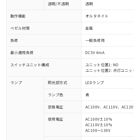
透明/不透明
透明
動作機能
オルタネイト
ベゼル材質
金属
負荷
一般負荷用
最小適用負荷
DC5V 6mA
スイッチユニット構成
ユニット位置1: NO
ユニット位置2: 点灯ユニット
ランプ
照光部方式
LEDランプ
ランプ色
青
定格電圧
AC100V、AC110V、AC120V
使用電圧
AC100V±10%
AC110V±10%
※1 対応状況
AC100～130V