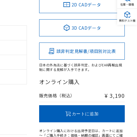
2D CADデータ
在庫・価格
無料テスト機
3D CADデータ
該非判定見解書/項目別対比表
日本の外為法に基づく該非判定、およびEAR再輸出規
制に関する見解が入手できます。
オンライン購入
¥ 3,190
販売価格（税込）
カートに追加
オンライン購入における出荷予定日は、カートに追加
～「ご購入手続き：価格・納期の確認」画面にてご確