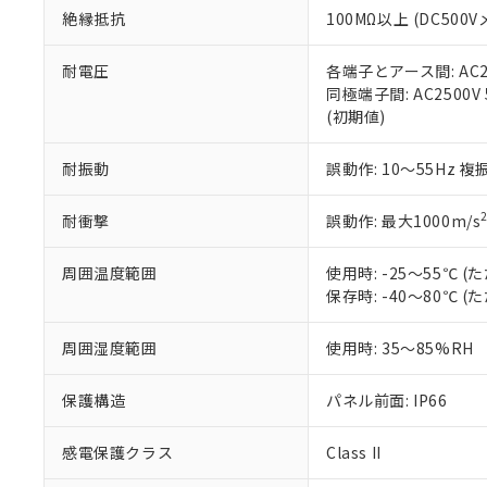
また、RoHS指
絶縁抵抗
100MΩ以上 (DC5
混在することから
既に当社にて対応
耐電圧
各端子とアース間: AC250
り割愛しておりま
同極端子間: AC2500V
(初期値)
耐振動
誤動作: 10～55Hz 複
耐衝撃
誤動作: 最大1000m/s
周囲温度範囲
使用時: -25～55℃
保存時: -40～80℃
周囲湿度範囲
使用時: 35～85%RH
保護構造
パネル前面: IP66
感電保護クラス
Class II