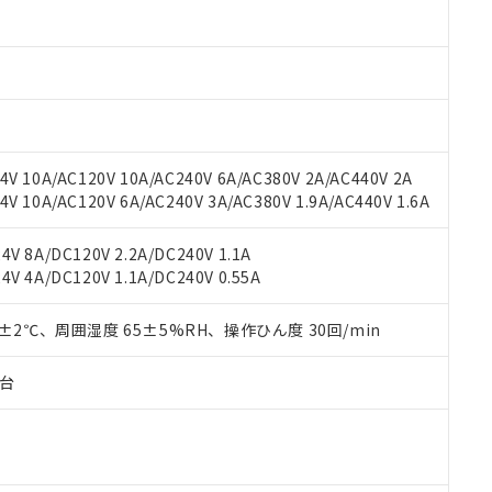
材料含有率が中国RoHSの基準値以下であることを示します。
材料含有率が中国RoHSの基準値を超えていることを示します。
、当社制御機器事業取扱商品の当社在庫状況および標準価格(税抜)
ら貴社製品のうち、外国為替および外国貿易法に定める商品（以下｢
質）：
す。当社販売部門へお問い合わせください。
 水銀(Hg) 1000ppm以下、 カドミウム(Cd) 100ppm以下、
たは国外への提供する場合は、日本国政府の輸出許可(または役務取
000ppm以下、ポリ臭化ビフェニル類(PBB) 1000ppm以下、ポリ臭化ジフェニルエーテル類(P
事業取扱商品の中には、本サービスの対象外となる商品もあること
手続きをとります。
キシル) (DEHP)(別名：DOP) 1000ppm以下、フタル酸ブチルベンジル（BBP） 100
(GB/T26572)：
以下、フタル酸ジイソブチル (DIBP) 1000ppm以下
び標準価格照会結果は、記載している更新日時点での社内データに
物を破棄する場合は、完全に破砕するなど、違法に輸出されないよ
(水銀) : 1000ppm、 Cd(カドミウム) : 100ppm、
業用監視および制御機器に対する適用除外項目は除く。
覧された時点での実際の在庫および標準価格とは異なる場合がある
1000ppm、 PBBs(ポリ臭化ビフェニル類) : 1000ppm、 PBDEs(ポリ臭化ジフェニルエーテル類
物質については閾値を超える意図的な使用がないことを確認しています。
上の在庫あり
 1000ppm、 DIBP(フタル酸ジイソブチル) : 1000ppm、 BBP(フタル酸ブチルベンジル) :
品を、核兵器、ミサイル、化学兵器、生物兵器またはその他武器並
チルヘキシル)) : 1000ppm
V 10A/AC120V 10A/AC240V 6A/AC380V 2A/AC440V 2A
況および標準価格はお客様のお取引先、またはお客様担当のオムロ
用いたしません。
 10A/AC120V 6A/AC240V 3A/AC380V 1.9A/AC440V 1.6A
ご相談ください。
は満たないが在庫あり
製品を第三者に販売する場合は、上記1、2および3の内容を当該第
機器販売店や当社販売拠点は「
販売ネットワーク
」をご確認くだ
販売先および販売に係わる関係者が違法に輸出するおそれがある場
用期限
び標準価格結果を当社の事前の承諾なく第三者に漏洩または開示し
え状況などにより、予定月が前後することがあります。
V 8A/DC120V 2.2A/DC240V 1.1A
(最新の在庫状況については、お客様のお取引先、またはお客様担当
V 4A/DC120V 1.1A/DC240V 0.55A
（10物質）のすべてが基準値以下であることを示します。
店・当社販売員にご確認ください)
能（部品リスト作成サービス）をご利用いただくには、I-Webメン
使用状況下において有害物質が外部に漏えいし、環境に深刻な影響を
あります。
0±2℃、周囲湿度 65±5%RH、操作ひん度 30回/min
機種、また在庫状況の情報を公開していない機種
ェブサイト上で当社にご登録された部品リストについて、当社およ
書ダウンロード
す。当社販売部門へお問い合わせください。
品・サービスに関するお客様との取引・商談に必要な範囲で利用す
合意する
キャンセル
子台
書をダウンロードすることができます。
利用者とは、
"個人情報の共同利用に関して"
の「1.共同利用者の
します。
10物質）の非含有証明書
明書（当社基準）
日時点で非含有を証明するもので、過去に遡って非含有を証明するも