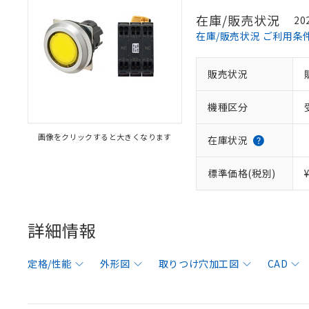
在庫/販売状況
20
在庫/販売状況 ご利用条
販売状況
機種区分
画像をクリックすると大きくなります
在庫状況
標準価格(税別)
詳細情報
定格/性能
外形図
取りつけ穴加工図
CAD