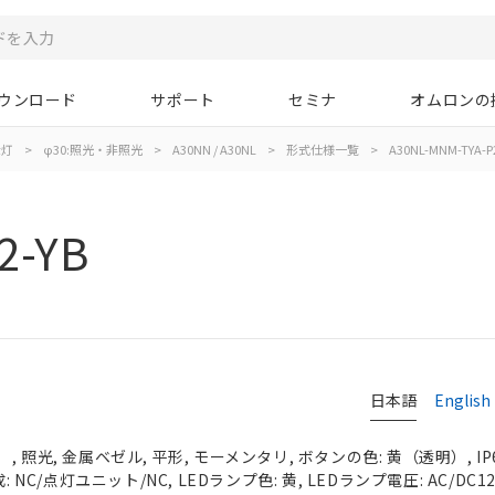
ウンロード
サポート
セミナ
オムロンの
示灯
>
φ30:照光・非照光
>
A30NN / A30NL
>
形式仕様一覧
>
A30NL-MNM-TYA-P
2-YB
日本語
English
 照光, 金属ベゼル, 平形, モーメンタリ, ボタンの色: 黄（透明）, IP
 NC/点灯ユニット/NC, LEDランプ色: 黄, LEDランプ電圧: AC/DC12