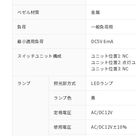
ベゼル材質
金属
負荷
一般負荷用
最小適用負荷
DC5V 6mA
スイッチユニット構成
ユニット位置1: NC
ユニット位置2: 点灯
ユニット位置3: NC
※1 対応状況
ランプ
照光部方式
LEDランプ
対応済み：EU
ランプ色
黄
対応予定：EU R
対応予定なし：EU
定格電圧
AC/DC12V
調査・確認中：EU
ご利用条件
非該当品：ライセ
※1 中国RoHS
使用電圧
AC/DC12V±10%
仕入先様の事情に
があります。
以下の条件をお読