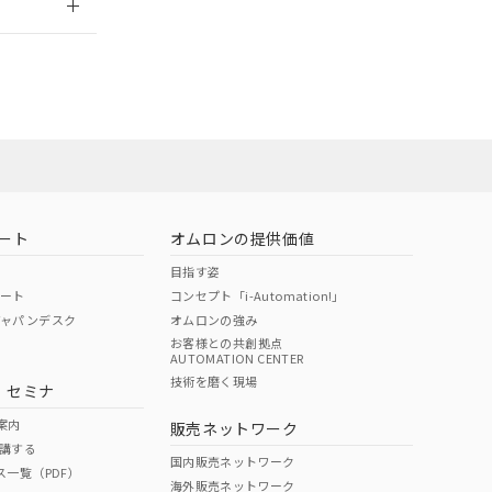
担当オムロン営
お問い合わせ
ート
オムロンの提供価値
目指す姿
ポート
コンセプト「i-Automation!」
ジャパンデスク
オムロンの強み
お客様との共創拠点
AUTOMATION CENTER
DIBP
BBP
DEHP
環境保護
技術を磨く現場
・セミナ
使用期限
案内
販売ネットワーク
講する
O
O
O
10
国内販売ネットワーク
ス一覧（PDF）
海外販売ネットワーク