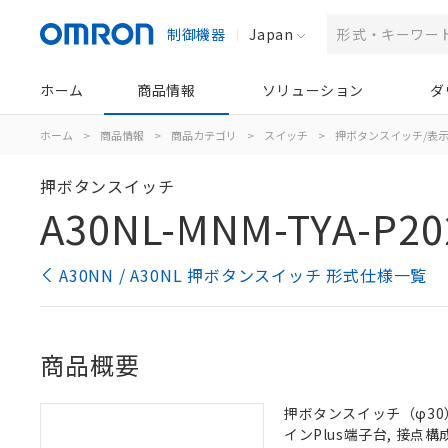
制御機器
Japan
ホーム
商品情報
ソリューション
ダ
ホーム
>
商品情報
>
商品カテゴリ
>
スイッチ
>
押ボタンスイッチ/表
押ボタンスイッチ
A30NL-MNM-TYA-P20
A30NN / A30NL 押ボタンスイッチ 形式仕様一覧
商品概要
押ボタンスイッチ（φ30）,
インPlus端子台, 接点構成: