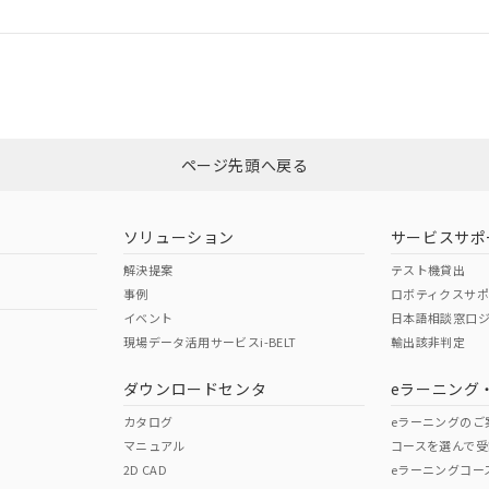
ログイン/会員登録
合状況については、「カスタマーサポートセンタ お客様相談室」または貴社
みください。
非含有証明書
※3
ページ先頭へ戻る
ダウンロードはこちら
ソリューション
サービスサポ
解決提案
テスト機貸出
事例
ロボティクスサ
イベント
日本語相談窓口
現場データ活用サービスi-BELT
輸出該非判定
I)
PBBs
PBDEs
DBP
ダウンロードセンタ
eラーニング
カタログ
eラーニングのご
マニュアル
コースを選んで受
O
O
O
2D CAD
eラーニングコー