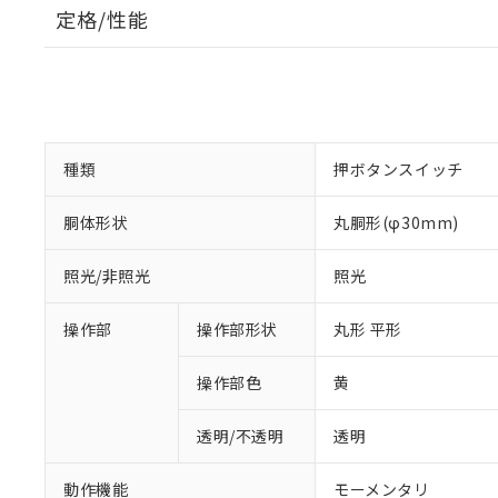
定格/性能
種類
押ボタンスイッチ
胴体形状
丸胴形(φ30mm)
照光/非照光
照光
操作部
操作部形状
丸形 平形
操作部色
黄
透明/不透明
透明
動作機能
モーメンタリ