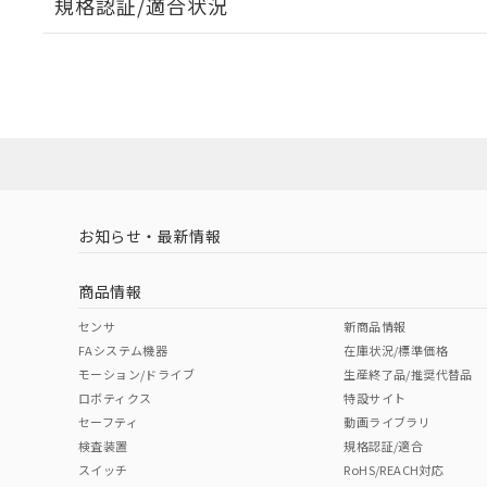
規格認証/適合状況
EU RoHS
注意事項・凡例
A30NL-MNM-TYA-P202-YBについての規格認証/適
業員または販売店にお問い合わせください。
ダウンロードデータをご利用いただく前に、以下を必ずお読
対応状況
対応予定月
※1
※2
ソフトウェアの使用条件
対応済み
お知らせ・最新情報
中国 RoHS
注意事項・凡例
商品情報
中国 RoHS表
※1 ※2
センサ
新商品情報
FAシステム機器
在庫状況/標準価格
Pb
Hg
Cd
Cr(V
モーション/ドライブ
生産終了品/推奨代替品
ロボティクス
特設サイト
セーフティ
動画ライブラリ
検査装置
規格認証/適合
X
O
O
O
スイッチ
RoHS/REACH対応