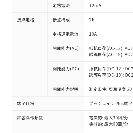
「○」：最大均質
定格電流
12mA
「×」：最大均質
本サービスは
当社は、これ
*EU RoHS指令（10物
「－」：未確認で
鉛(Pb) 1000ppm以下、
くものです。
う）を輸出ま
接点定格
接点構成
2b
記
説明
六価クロム(Cr(Ⅵ)) 1
当社制御機器
などの必要な
フタル酸ビス(2-エチルヘ
号
*中国RoHS10物質の基準値 
ル（DBP） 1000ppm
在庫状況およ
当社は規制貨
Pb(鉛) :1000ppm、 Hg
定格通電電流
10A
但し、RoHS指令で産
のであり、閲
ます。
Cr(Ⅵ)(六価クロム) : 
フタル酸エステル類の４
○
一定数以
DBP(フタル酸ジブチル) :
い。
当社は貴社製
DEHP(フタル酸ビス(2-エ
開閉能力(AC)
抵抗負荷(AC-12): AC24
正式な納期状
置等に一切使
誘導負荷(AC-15): AC24V
当社販売員に
※2 対応予定月
△
一定数に
当社は、貴社
オムロン制御
また当社は、
※2 環境保護使
在庫状況およ
部品在庫の切り替
たしません。
開閉能力(DC)
抵抗負荷(DC-12): DC24
－
在庫なし
す。
誘導負荷(DC-13): DC24
「ｅ」：有害物質
機器販売
マイパーツ機
「10」：通常の
ている必要が
味します。
開閉能力説明
測定条件: 周囲温度 2
空
受注生産
お客様が当ウ
※3 非含有証明
「－」：未確認で
白
が、当社の製
端子仕様
プッシュインPlus端
さい。
下記の非含有証明
※当社の共同
いる法人を指
許容操作頻度
電気的: 最大30回/分
EU RoHS指令（
機械的: 最大60回/分
51物質の非含有証
※本証明書は発行