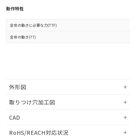
※3 非含有証明書ダウンロード
登録された部品リストについて、当社
動作特性
および当社の共同利用者が、当社の製
下記の非含有証明書をダウンロードするこ
品・サービスに関するお客様との取
とができます。
合意する
キャンセル
引・商談に必要な範囲で利用すること
全体の動きに必要な力(TTF)
をご了承ください。
EU RoHS指令（10物質）の非含有証明書
※当社の共同利用者とは、
"個人情報
全体の動き(TT)
51物質の非含有証明書（当社基準）
の共同利用に関して"
の「1.共同利
※本証明書は発行日時点で非含有を証明す
用者の範囲」に記載されている法人を
るもので、過去に遡って非含有を証明する
指します。
ものではありません。
また、RoHS指令のフタル酸エステル類４
物質の対応では、対応完了までの期間は出
荷製品に未対応品が混在することから備考
欄に対応日を記載しておりました。
外形図
既に当社にて対応品への在庫切替を完了
していることから、特段のことがない限
情報更新：2026/05/21
取りつけ穴加工図
り、2022年1月12日より割愛しておりま
す。
情報更新：2026/05/21
CAD
ログイン/会員登録いただくと、CADデータをダウンロー
RoHS/REACH対応状況
ドすることができます。