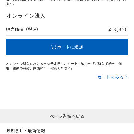
ます。
"対応済み"や非含有の記載がされた商品であっても、流通
在庫等で未対応品が混在する可能性があります。
オンライン購入
非含有品が必要な際は、弊社営業部門もしくは販売店へお
問い合わせください。
¥ 3,350
販売価格（税込）
この製品のRoHS/REACH対応状況ページへ
カートに追加
オンライン購入における出荷予定日は、カートに追加～「ご購入手続き：価
格・納期の確認」画面にてご確認ください。
カートをみる
ページ先頭へ戻る
お知らせ・最新情報