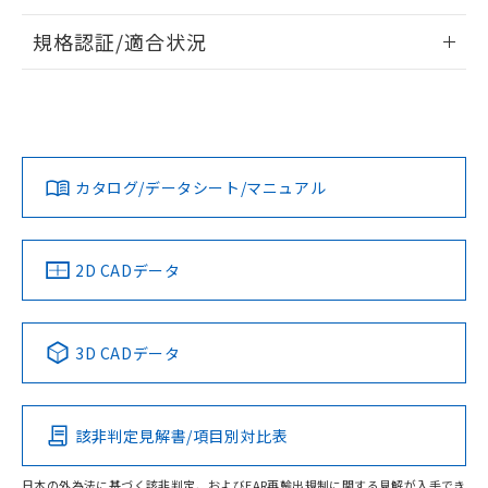
情報更新：2026/7/29
規格認証/適合状況
ログイン/会員登録
EU RoHS
注意事項・凡例
A30NL-MNM-TYA-P102-YEについての規格認証/適合状況に
ついては、「カスタマーサポートセンタ お客様相談室」また
は貴社担当オムロン営業員または販売店にお問い合わせくだ
対応状況
対応予定月
※1
※2
さい。
ダウンロードデータをご利用いただく前に、以下を必ずお読
みください。
カタログ/データシート/マニュアル
対応済み
ソフトウェアの使用条件
お問い合わせ
中国 RoHS
注意事項・凡例
2D CADデータ
中国 RoHS表
※1 ※2
3D CADデータ
Pb
Hg
Cd
Cr(VI)
該非判定見解書/項目別対比表
O
O
O
O
日本の外為法に基づく該非判定、およびEAR再輸出規制に関する見解が入手でき