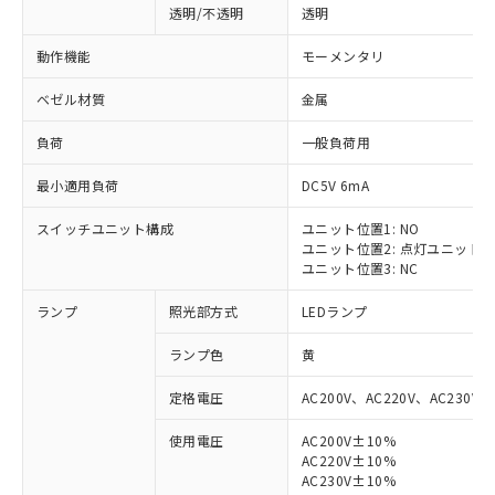
透明/不透明
透明
動作機能
モーメンタリ
ベゼル材質
金属
負荷
一般負荷用
最小適用負荷
DC5V 6mA
スイッチユニット構成
ユニット位置1: NO
ユニット位置2: 点灯ユニット
ユニット位置3: NC
ランプ
照光部方式
LEDランプ
ランプ色
黄
定格電圧
AC200V、AC220V、AC230V、
使用電圧
AC200V±10%
AC220V±10%
AC230V±10%