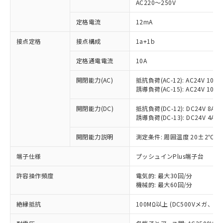
AC220～250V
定格電流
12mA
※1 対応状況
接点定格
接点構成
1a+1b
対応済み：EU RoHS指令（10物質）の
定格通電電流
10A
非含有に対応した製品が提供可能な商品で
開閉能力(AC)
抵抗負荷(AC-12): AC24V 10A/A
す。
誘導負荷(AC-15): AC24V 10A/AC
対応予定：EU RoHS指令（10物質）の非含
ご利用条件
有に対応した製品に切り替える予定のある
開閉能力(DC)
抵抗負荷(DC-12): DC24V 8A/DC
商品です。
誘導負荷(DC-13): DC24V 4A/DC
対応予定なし：EU RoHS指令（10物質）の
以下の条件をお読みいただき、同意のうえ
非含有に非対応の商品で、対応品を出す予
開閉能力説明
測定条件: 周囲温度 20±2℃、
ご利用ください。
定はありません。
調査・確認中：EU RoHS指令（10物質）の
端子仕様
プッシュインPlus端子台
本サービスは、当社制御機器事業取扱
※1 中国RoHS○×表
非含有の対応状況を調査中または確認中の
商品の当社在庫状況および標準価格
商品です。
許容操作頻度
電気的: 最大30回/分
(税抜)を提供させていただくもので
「○」：最大均質材料含有率が中国RoHSの
機械的: 最大60回/分
非該当品：ライセンス料など無形物で、有
す。
基準値以下であることを示します。
害物質有無と関係のない商品です。
当社制御機器事業取扱商品の中には、
絶縁抵抗
100MΩ以上 (DC500Vメガ、
「×」：最大均質材料含有率が中国RoHSの
仕入先様の事情により、非含有部品として
本サービスの対象外となる商品もある
基準値を超えていることを示します。
いたものが、含有品と判明した場合などや
当社は、これら貴社製品のうち、外国
ことをご了承ください。