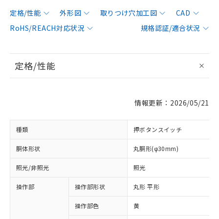
定格/性能
外形図
取りつけ穴加工図
CAD
RoHS/REACH対応状況
規格認証/適合状況
定格/性能
情報更新：2026/05/21
種類
押ボタンスイッチ
胴体形状
丸胴形(φ30mm)
照光/非照光
照光
操作部
操作部形状
丸形 平形
操作部色
黄