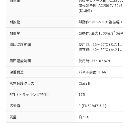
耐電圧
各端子とアース間: AC2500V 50/
「－」：未確認です。当社販売部門へお問
むを得ず変更することがあります。
為替および外国貿易法に定める商品
在庫状況および標準価格照会結果は、
同極端子間: AC2500V 50/60
い合わせください。
（以下｢規制貨物等」という）を輸出
(初期値)
記載している更新日時点での社内デー
*EU RoHS指令（10物質）：
または国外への提供する場合は、日本
記
タに基づき作成されるものであり、閲
説明
鉛(Pb) 1000ppm以下、 水銀(Hg) 1000ppm以下、 カド
*中国RoHS10物質の基準値 (GB/T26572)：
国政府の輸出許可(または役務取引許
耐振動
誤動作: 10～55Hz 複振幅 1.
号
覧された時点での実際の在庫および標
ミウム(Cd) 100ppm以下、
Pb(鉛) :1000ppm、 Hg(水銀) : 1000ppm、 Cd(カドミウ
可)を取得するなどの必要な手続きを
六価クロム(Cr(Ⅵ)) 1000ppm以下、ポリ臭化ビフェニル
ム) : 100ppm、
準価格とは異なる場合があることをご
類(PBB) 1000ppm以下、ポリ臭化ジフェニルエーテル類
2
Cr(Ⅵ)(六価クロム) : 1000ppm、 PBBs(ポリ臭化ビフェ
耐衝撃
誤動作: 最大1000m/s
(接点開
とります。
了承ください。
(PBDE) 1000ppm以下、フタル酸ビス(2-エチルヘキシ
○
一定数以上の在庫あり
ニル類) : 1000ppm、 PBDEs(ポリ臭化ジフェニルエーテ
当社は規制貨物を破棄する場合は、完
ル) (DEHP)(別名：DOP) 1000ppm以下、フタル酸ブチ
正式な納期状況および標準価格はお客
ル類) : 1000ppm、
周囲温度範囲
使用時: -25～55℃ (ただし
ルベンジル（BBP） 1000ppm以下、フタル酸ジブチル
全に破砕するなど、違法に輸出されな
DBP(フタル酸ジブチル) : 1000ppm、 DIBP(フタル酸ジ
様のお取引先、またはお客様担当のオ
（DBP） 1000ppm以下、フタル酸ジイソブチル
保存時: -40～80℃ (ただし
イソブチル) : 1000ppm、 BBP(フタル酸ブチルベンジ
△
一定数には満たないが在庫あり
いよう必要な手段を講じます。
ムロン制御機器販売店・当社販売員に
(DIBP) 1000ppm以下
ル) : 1000ppm、
当社は貴社製品を、核兵器、ミサイ
但し、RoHS指令で産業用監視および制御機器に対する
DEHP(フタル酸ビス(2-エチルヘキシル)) : 1000ppm
ご相談ください。
周囲湿度範囲
使用時: 35～85%RH
適用除外項目は除く。
ル、化学兵器、生物兵器またはその他
－
在庫なし(最新の在庫状況につ
オムロン制御機器販売店や当社販売拠
フタル酸エステル類の４物質については閾値を超える意
武器並びにこれらの製造装置等に一切
いては、お客様のお取引先、ま
図的な使用がないことを確認しています。
点は「
販売ネットワーク
」をご確認
保護構造
パネル前面: IP66
※2 環境保護使用期限
使用いたしません。
たはお客様担当のオムロン制御
ください。
当社は、貴社製品を第三者に販売する
機器販売店・当社販売員にご確
感電保護クラス
Class II
在庫状況および標準価格結果を当社の
※2 対応予定月
「ｅ」：有害物質（10物質）のすべてが基
場合は、上記1、2および3の内容を当
認ください)
事前の承諾なく第三者に漏洩または開
準値以下であることを示します。
該第三者に通知します。また当社は、
PTI（トラッキング特性）
175
示しないようお願いします。
部品在庫の切り替え状況などにより、予定
「10」：通常の使用状況下において有害物
販売先および販売に係わる関係者が違
マイパーツ機能（部品リスト作成サー
空
受注生産機種、また在庫状況の
月が前後することがあります。
質が外部に漏えいし、環境に深刻な影響を
汚染度
3 (EN60947-5-1)
法に輸出するおそれがある場合は、取
ビス）をご利用いただくには、I-Web
白
情報を公開していない機種
及ぼさない年数を意味します。
り引きをいたしません。
メンバーズにご登録されている必要が
質量
約75g
「－」：未確認です。当社販売部門へお問
あります。
い合わせください。
お客様が当ウェブサイト上で当社にご