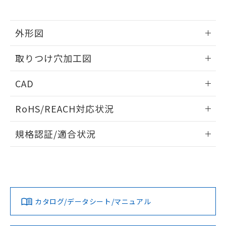
※当社の共同利用者とは、
"個人情報
51物質の非含有証明書（当社基準）
の共同利用に関して"
の「1.共同利
※本証明書は発行日時点で非含有を証明す
用者の範囲」に記載されている法人を
るもので、過去に遡って非含有を証明する
外形図
指します。
ものではありません。
情報更新：2026/05/21
また、RoHS指令のフタル酸エステル類４
取りつけ穴加工図
物質の対応では、対応完了までの期間は出
荷製品に未対応品が混在することから備考
情報更新：2026/05/21
CAD
欄に対応日を記載しておりました。
既に当社にて対応品への在庫切替を完了
ログイン/会員登録いただくと、CADデータをダウンロー
していることから、特段のことがない限
RoHS/REACH対応状況
ドすることができます。
り、2022年1月12日より割愛しておりま
す。
情報更新：2026/7/29
規格認証/適合状況
ログイン/会員登録
EU RoHS
注意事項・凡例
A30NL-MNM-TYA-P101-YDについての規格認証/適合状況に
ついては、「カスタマーサポートセンタ お客様相談室」また
は貴社担当オムロン営業員または販売店にお問い合わせくだ
対応状況
対応予定月
※1
※2
さい。
ダウンロードデータをご利用いただく前に、以下を必ずお読
みください。
カタログ/データシート/マニュアル
対応済み
ソフトウェアの使用条件
お問い合わせ