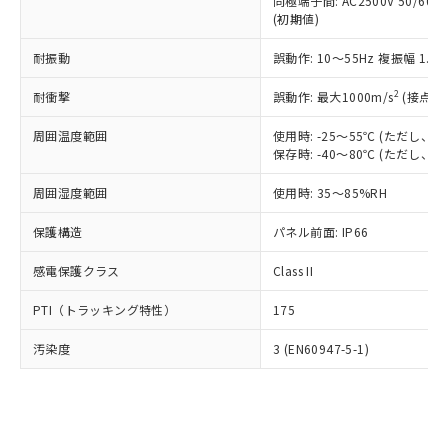
類(PBB) 1000ppm以下、ポリ臭化ジフェニルエーテル類
同極端子間: AC2500V 50/60
Cr(Ⅵ)(六価クロム) : 1000ppm、 PBBs(ポリ臭化ビフェ
とります。
了承ください。
(PBDE) 1000ppm以下、フタル酸ビス(2-エチルヘキシ
○
一定数以上の在庫あり
ニル類) : 1000ppm、 PBDEs(ポリ臭化ジフェニルエーテ
(初期値)
当社は規制貨物を破棄する場合は、完
ル) (DEHP)(別名：DOP) 1000ppm以下、フタル酸ブチ
正式な納期状況および標準価格はお客
ル類) : 1000ppm、
ルベンジル（BBP） 1000ppm以下、フタル酸ジブチル
全に破砕するなど、違法に輸出されな
DBP(フタル酸ジブチル) : 1000ppm、 DIBP(フタル酸ジ
様のお取引先、またはお客様担当のオ
耐振動
誤動作: 10～55Hz 複振幅 1.
（DBP） 1000ppm以下、フタル酸ジイソブチル
イソブチル) : 1000ppm、 BBP(フタル酸ブチルベンジ
△
一定数には満たないが在庫あり
いよう必要な手段を講じます。
ムロン制御機器販売店・当社販売員に
(DIBP) 1000ppm以下
ル) : 1000ppm、
当社は貴社製品を、核兵器、ミサイ
但し、RoHS指令で産業用監視および制御機器に対する
DEHP(フタル酸ビス(2-エチルヘキシル)) : 1000ppm
ご相談ください。
2
耐衝撃
誤動作: 最大1000m/s
(接点開
適用除外項目は除く。
ル、化学兵器、生物兵器またはその他
－
在庫なし(最新の在庫状況につ
オムロン制御機器販売店や当社販売拠
フタル酸エステル類の４物質については閾値を超える意
武器並びにこれらの製造装置等に一切
いては、お客様のお取引先、ま
周囲温度範囲
図的な使用がないことを確認しています。
使用時: -25～55℃ (ただし
点は「
販売ネットワーク
」をご確認
※2 環境保護使用期限
使用いたしません。
保存時: -40～80℃ (ただし
たはお客様担当のオムロン制御
ください。
当社は、貴社製品を第三者に販売する
機器販売店・当社販売員にご確
在庫状況および標準価格結果を当社の
※2 対応予定月
「ｅ」：有害物質（10物質）のすべてが基
周囲湿度範囲
使用時: 35～85%RH
場合は、上記1、2および3の内容を当
認ください)
事前の承諾なく第三者に漏洩または開
準値以下であることを示します。
該第三者に通知します。また当社は、
示しないようお願いします。
保護構造
パネル前面: IP66
部品在庫の切り替え状況などにより、予定
「10」：通常の使用状況下において有害物
販売先および販売に係わる関係者が違
マイパーツ機能（部品リスト作成サー
空
受注生産機種、また在庫状況の
月が前後することがあります。
質が外部に漏えいし、環境に深刻な影響を
法に輸出するおそれがある場合は、取
ビス）をご利用いただくには、I-Web
白
情報を公開していない機種
感電保護クラス
Class II
及ぼさない年数を意味します。
り引きをいたしません。
メンバーズにご登録されている必要が
「－」：未確認です。当社販売部門へお問
あります。
PTI（トラッキング特性）
175
い合わせください。
お客様が当ウェブサイト上で当社にご
※3 非含有証明書ダウンロード
登録された部品リストについて、当社
汚染度
3 (EN60947-5-1)
および当社の共同利用者が、当社の製
下記の非含有証明書をダウンロードするこ
品・サービスに関するお客様との取
とができます。
合意する
キャンセル
引・商談に必要な範囲で利用すること
をご了承ください。
EU RoHS指令（10物質）の非含有証明書