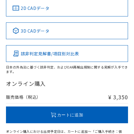
中国 RoHS
注意事項・凡例
2D CADデータ
中国 RoHS表
※1 ※2
3D CADデータ
Pb
Hg
Cd
Cr(VI)
該非判定見解書/項目別対比表
O
O
O
O
日本の外為法に基づく該非判定、およびEAR再輸出規制に関する見解が入手でき
ます。
"対応済み"や非含有の記載がされた商品であっても、流通
在庫等で未対応品が混在する可能性があります。
オンライン購入
非含有品が必要な際は、弊社営業部門もしくは販売店へお
問い合わせください。
¥ 3,350
販売価格（税込）
この製品のRoHS/REACH対応状況ページへ
カートに追加
オンライン購入における出荷予定日は、カートに追加～「ご購入手続き：価