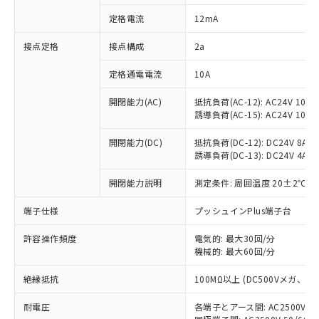
対応済み：EU RoHS指令（10物質）の
定格電流
12mA
非含有に対応した製品が提供可能な商品で
す。
接点定格
接点構成
2a
対応予定：EU RoHS指令（10物質）の非含
ご利用条件
有に対応した製品に切り替える予定のある
定格通電電流
10A
商品です。
対応予定なし：EU RoHS指令（10物質）の
開閉能力(AC)
抵抗負荷(AC-12): AC24V 10A/A
以下の条件をお読みいただき、同意のうえ
非含有に非対応の商品で、対応品を出す予
誘導負荷(AC-15): AC24V 10A/AC
ご利用ください。
定はありません。
調査・確認中：EU RoHS指令（10物質）の
開閉能力(DC)
抵抗負荷(DC-12): DC24V 8A/DC
本サービスは、当社制御機器事業取扱
※1 中国RoHS○×表
誘導負荷(DC-13): DC24V 4A/DC
非含有の対応状況を調査中または確認中の
商品の当社在庫状況および標準価格
商品です。
(税抜)を提供させていただくもので
開閉能力説明
測定条件: 周囲温度 20±2℃、
「○」：最大均質材料含有率が中国RoHSの
非該当品：ライセンス料など無形物で、有
す。
基準値以下であることを示します。
害物質有無と関係のない商品です。
当社制御機器事業取扱商品の中には、
端子仕様
プッシュインPlus端子台
「×」：最大均質材料含有率が中国RoHSの
仕入先様の事情により、非含有部品として
本サービスの対象外となる商品もある
基準値を超えていることを示します。
いたものが、含有品と判明した場合などや
当社は、これら貴社製品のうち、外国
ことをご了承ください。
許容操作頻度
電気的: 最大30回/分
「－」：未確認です。当社販売部門へお問
むを得ず変更することがあります。
為替および外国貿易法に定める商品
機械的: 最大60回/分
在庫状況および標準価格照会結果は、
い合わせください。
（以下｢規制貨物等」という）を輸出
記載している更新日時点での社内デー
*EU RoHS指令（10物質）：
または国外への提供する場合は、日本
絶縁抵抗
100MΩ以上 (DC500Vメガ、
記
タに基づき作成されるものであり、閲
説明
鉛(Pb) 1000ppm以下、 水銀(Hg) 1000ppm以下、 カド
*中国RoHS10物質の基準値 (GB/T26572)：
国政府の輸出許可(または役務取引許
号
覧された時点での実際の在庫および標
ミウム(Cd) 100ppm以下、
Pb(鉛) :1000ppm、 Hg(水銀) : 1000ppm、 Cd(カドミウ
耐電圧
各端子とアース間: AC2500V 50/
可)を取得するなどの必要な手続きを
六価クロム(Cr(Ⅵ)) 1000ppm以下、ポリ臭化ビフェニル
ム) : 100ppm、
準価格とは異なる場合があることをご