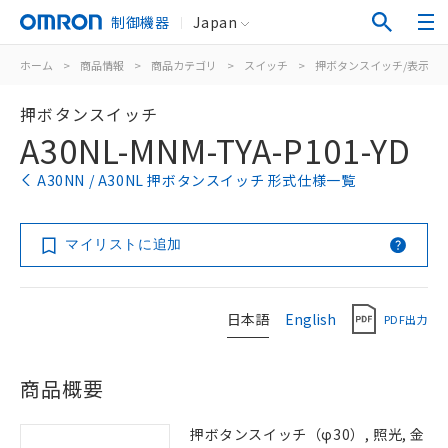
制御機器
Japan
ホーム
>
商品情報
>
商品カテゴリ
>
スイッチ
>
押ボタンスイッチ/表示灯
押ボタンスイッチ
A30NL-MNM-TYA-P101-YD
A30NN / A30NL 押ボタンスイッチ 形式仕様一覧
マイリストに追加
日本語
English
PDF出力
商品概要
押ボタンスイッチ（φ30）, 照光, 金