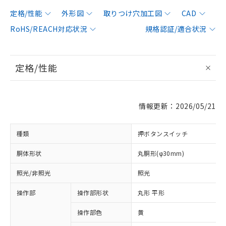
定格/性能
外形図
取りつけ穴加工図
CAD
RoHS/REACH対応状況
規格認証/適合状況
定格/性能
情報更新：2026/05/21
種類
押ボタンスイッチ
胴体形状
丸胴形(φ30mm)
照光/非照光
照光
操作部
操作部形状
丸形 平形
操作部色
黄