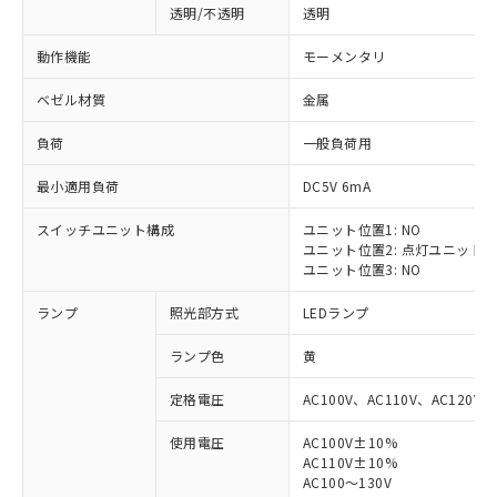
透明/不透明
透明
動作機能
モーメンタリ
ベゼル材質
金属
負荷
一般負荷用
最小適用負荷
DC5V 6mA
スイッチユニット構成
ユニット位置1: NO
ユニット位置2: 点灯ユニット
ユニット位置3: NO
ランプ
照光部方式
LEDランプ
ランプ色
黄
定格電圧
AC100V、AC110V、AC120V
使用電圧
AC100V±10%
※1 対応状況
AC110V±10%
AC100～130V