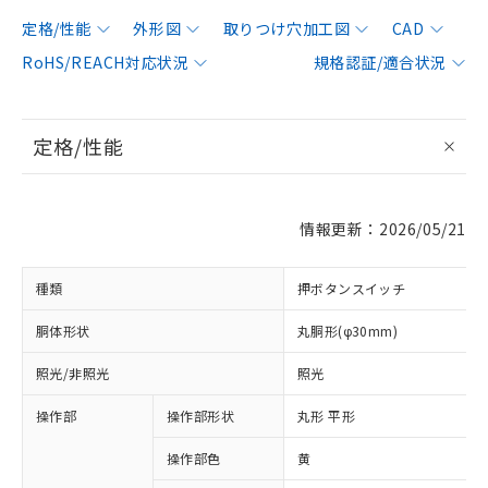
定格/性能
外形図
取りつけ穴加工図
CAD
RoHS/REACH対応状況
規格認証/適合状況
定格/性能
情報更新：2026/05/21
種類
押ボタンスイッチ
胴体形状
丸胴形(φ30mm)
照光/非照光
照光
操作部
操作部形状
丸形 平形
操作部色
黄