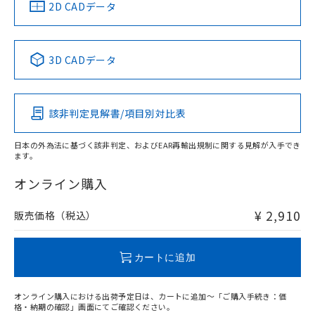
中国 RoHS
注意事項・凡例
2D CADデータ
中国 RoHS表
※1 ※2
3D CADデータ
Pb
Hg
Cd
Cr(VI)
該非判定見解書/項目別対比表
O
O
O
O
日本の外為法に基づく該非判定、およびEAR再輸出規制に関する見解が入手でき
ます。
"対応済み"や非含有の記載がされた商品であっても、流通
在庫等で未対応品が混在する可能性があります。
オンライン購入
非含有品が必要な際は、弊社営業部門もしくは販売店へお
問い合わせください。
¥ 2,910
販売価格（税込）
この製品のRoHS/REACH対応状況ページへ
カートに追加
オンライン購入における出荷予定日は、カートに追加～「ご購入手続き：価
格・納期の確認」画面にてご確認ください。