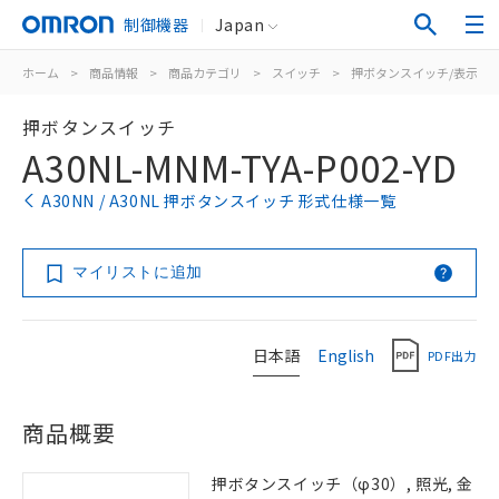
制御機器
Japan
ホーム
>
商品情報
>
商品カテゴリ
>
スイッチ
>
押ボタンスイッチ/表示灯
押ボタンスイッチ
A30NL-MNM-TYA-P002-YD
A30NN / A30NL 押ボタンスイッチ 形式仕様一覧
マイリストに追加
日本語
English
PDF出力
商品概要
押ボタンスイッチ（φ30）, 照光, 金