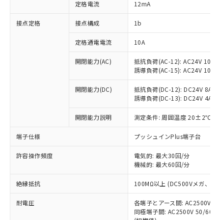
対応済み：EU RoHS指令（10物質）の
定格電流
12mA
非含有に対応した製品が提供可能な商品で
す。
接点定格
接点構成
1b
対応予定：EU RoHS指令（10物質）の非含
ご利用条件
有に対応した製品に切り替える予定のある
定格通電電流
10A
商品です。
開閉能力(AC)
抵抗負荷(AC-12): AC24V 10A/A
対応予定なし：EU RoHS指令（10物質）の
以下の条件をお読みいただき、同意のうえ
誘導負荷(AC-15): AC24V 10A/AC
非含有に非対応の商品で、対応品を出す予
ご利用ください。
定はありません。
開閉能力(DC)
抵抗負荷(DC-12): DC24V 8A/DC
調査・確認中：EU RoHS指令（10物質）の
本サービスは、当社制御機器事業取扱
誘導負荷(DC-13): DC24V 4A/DC
※1 中国RoHS○×表
非含有の対応状況を調査中または確認中の
商品の当社在庫状況および標準価格
商品です。
開閉能力説明
測定条件: 周囲温度 20±2℃、
(税抜)を提供させていただくもので
「○」：最大均質材料含有率が中国RoHSの
非該当品：ライセンス料など無形物で、有
す。
基準値以下であることを示します。
害物質有無と関係のない商品です。
端子仕様
プッシュインPlus端子台
当社制御機器事業取扱商品の中には、
「×」：最大均質材料含有率が中国RoHSの
仕入先様の事情により、非含有部品として
本サービスの対象外となる商品もある
基準値を超えていることを示します。
いたものが、含有品と判明した場合などや
許容操作頻度
電気的: 最大30回/分
当社は、これら貴社製品のうち、外国
ことをご了承ください。
「－」：未確認です。当社販売部門へお問
機械的: 最大60回/分
むを得ず変更することがあります。
為替および外国貿易法に定める商品
在庫状況および標準価格照会結果は、
い合わせください。
（以下｢規制貨物等」という）を輸出
記載している更新日時点での社内デー
絶縁抵抗
100MΩ以上 (DC500Vメガ、
*EU RoHS指令（10物質）：
または国外への提供する場合は、日本
記
タに基づき作成されるものであり、閲
説明
鉛(Pb) 1000ppm以下、 水銀(Hg) 1000ppm以下、 カド
*中国RoHS10物質の基準値 (GB/T26572)：
国政府の輸出許可(または役務取引許
号
覧された時点での実際の在庫および標
ミウム(Cd) 100ppm以下、
耐電圧
Pb(鉛) :1000ppm、 Hg(水銀) : 1000ppm、 Cd(カドミウ
各端子とアース間: AC2500V 50/
可)を取得するなどの必要な手続きを
六価クロム(Cr(Ⅵ)) 1000ppm以下、ポリ臭化ビフェニル
ム) : 100ppm、
準価格とは異なる場合があることをご
同極端子間: AC2500V 50/60
類(PBB) 1000ppm以下、ポリ臭化ジフェニルエーテル類
Cr(Ⅵ)(六価クロム) : 1000ppm、 PBBs(ポリ臭化ビフェ
とります。