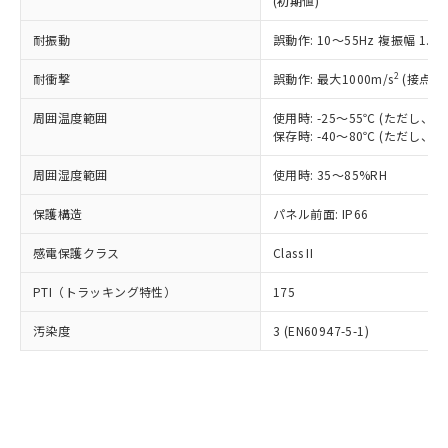
(初期値)
了承ください。
(PBDE) 1000ppm以下、フタル酸ビス(2-エチルヘキシ
○
一定数以上の在庫あり
ニル類) : 1000ppm、 PBDEs(ポリ臭化ジフェニルエーテ
当社は規制貨物を破棄する場合は、完
ル) (DEHP)(別名：DOP) 1000ppm以下、フタル酸ブチ
正式な納期状況および標準価格はお客
ル類) : 1000ppm、
ルベンジル（BBP） 1000ppm以下、フタル酸ジブチル
全に破砕するなど、違法に輸出されな
耐振動
DBP(フタル酸ジブチル) : 1000ppm、 DIBP(フタル酸ジ
誤動作: 10～55Hz 複振幅 1.
様のお取引先、またはお客様担当のオ
（DBP） 1000ppm以下、フタル酸ジイソブチル
イソブチル) : 1000ppm、 BBP(フタル酸ブチルベンジ
△
一定数には満たないが在庫あり
いよう必要な手段を講じます。
ムロン制御機器販売店・当社販売員に
(DIBP) 1000ppm以下
ル) : 1000ppm、
2
耐衝撃
誤動作: 最大1000m/s
(接点開
当社は貴社製品を、核兵器、ミサイ
但し、RoHS指令で産業用監視および制御機器に対する
DEHP(フタル酸ビス(2-エチルヘキシル)) : 1000ppm
ご相談ください。
適用除外項目は除く。
ル、化学兵器、生物兵器またはその他
－
在庫なし(最新の在庫状況につ
オムロン制御機器販売店や当社販売拠
フタル酸エステル類の４物質については閾値を超える意
周囲温度範囲
使用時: -25～55℃ (ただし
武器並びにこれらの製造装置等に一切
いては、お客様のお取引先、ま
図的な使用がないことを確認しています。
点は「
販売ネットワーク
」をご確認
保存時: -40～80℃ (ただし
※2 環境保護使用期限
使用いたしません。
たはお客様担当のオムロン制御
ください。
当社は、貴社製品を第三者に販売する
機器販売店・当社販売員にご確
在庫状況および標準価格結果を当社の
周囲湿度範囲
使用時: 35～85%RH
※2 対応予定月
「ｅ」：有害物質（10物質）のすべてが基
場合は、上記1、2および3の内容を当
認ください)
事前の承諾なく第三者に漏洩または開
準値以下であることを示します。
該第三者に通知します。また当社は、
示しないようお願いします。
保護構造
パネル前面: IP66
部品在庫の切り替え状況などにより、予定
「10」：通常の使用状況下において有害物
販売先および販売に係わる関係者が違
マイパーツ機能（部品リスト作成サー
空
受注生産機種、また在庫状況の
月が前後することがあります。
質が外部に漏えいし、環境に深刻な影響を
法に輸出するおそれがある場合は、取
感電保護クラス
Class II
ビス）をご利用いただくには、I-Web
白
情報を公開していない機種
及ぼさない年数を意味します。
り引きをいたしません。
メンバーズにご登録されている必要が
「－」：未確認です。当社販売部門へお問
PTI（トラッキング特性）
175
あります。
い合わせください。
お客様が当ウェブサイト上で当社にご
※3 非含有証明書ダウンロード
汚染度
3 (EN60947-5-1)
登録された部品リストについて、当社
および当社の共同利用者が、当社の製
下記の非含有証明書をダウンロードするこ
品・サービスに関するお客様との取
とができます。
合意する
キャンセル
引・商談に必要な範囲で利用すること
をご了承ください。
EU RoHS指令（10物質）の非含有証明書
※当社の共同利用者とは、
"個人情報