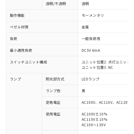
透明/不透明
透明
動作機能
モーメンタリ
ベゼル材質
金属
負荷
一般負荷用
最小適用負荷
DC5V 6mA
スイッチユニット構成
ユニット位置2: 点灯ユニット
ユニット位置3: NC
ランプ
照光部方式
LEDランプ
ランプ色
黄
定格電圧
AC100V、AC110V、AC120V
使用電圧
AC100V±10%
AC110V±10%
※1 対応状況
AC100～130V