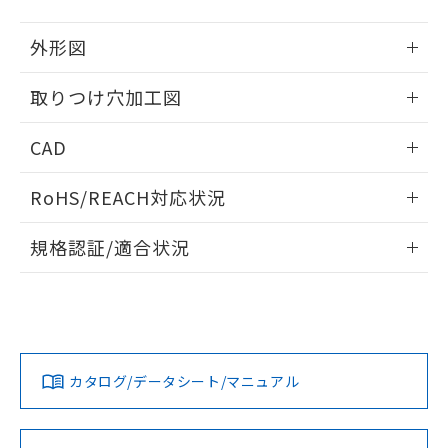
51物質の非含有証明書（当社基準）
の共同利用に関して"
の「1.共同利
※本証明書は発行日時点で非含有を証明す
用者の範囲」に記載されている法人を
外形図
るもので、過去に遡って非含有を証明する
指します。
ものではありません。
情報更新：2026/05/21
取りつけ穴加工図
また、RoHS指令のフタル酸エステル類４
物質の対応では、対応完了までの期間は出
情報更新：2026/05/21
荷製品に未対応品が混在することから備考
CAD
欄に対応日を記載しておりました。
既に当社にて対応品への在庫切替を完了
ログイン/会員登録いただくと、CADデータをダウンロー
RoHS/REACH対応状況
していることから、特段のことがない限
ドすることができます。
り、2022年1月12日より割愛しておりま
情報更新：2026/7/29
す。
規格認証/適合状況
ログイン/会員登録
EU RoHS
注意事項・凡例
A30NL-MNM-TYA-P002-YDについての規格認証/適合状況に
ついては、「カスタマーサポートセンタ お客様相談室」また
は貴社担当オムロン営業員または販売店にお問い合わせくだ
対応状況
対応予定月
※1
※2
さい。
ダウンロードデータをご利用いただく前に、以下を必ずお読
みください。
カタログ/データシート/マニュアル
対応済み
ソフトウェアの使用条件
お問い合わせ