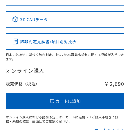
中国 RoHS表
※1 ※2
3D CADデータ
Pb
Hg
Cd
Cr(VI)
該非判定見解書/項目別対比表
X
O
O
O
日本の外為法に基づく該非判定、およびEAR再輸出規制に関する見解が入手でき
ます。
"対応済み"や非含有の記載がされた商品であっても、流通
在庫等で未対応品が混在する可能性があります。
オンライン購入
非含有品が必要な際は、弊社営業部門もしくは販売店へお
問い合わせください。
¥ 2,690
販売価格（税込）
この製品のRoHS/REACH対応状況ページへ
カートに追加
オンライン購入における出荷予定日は、カートに追加～「ご購入手続き：価
格・納期の確認」画面にてご確認ください。