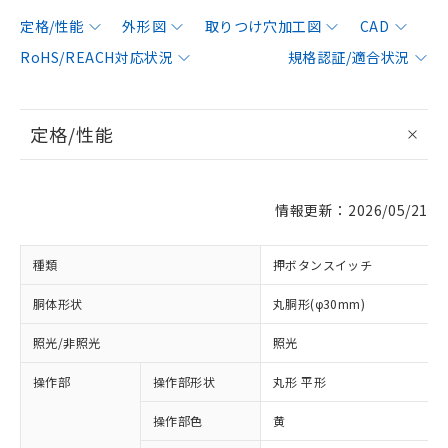
定格/性能
外形図
取りつけ穴加工図
CAD
RoHS/REACH対応状況
規格認証/適合状況
定格/性能
情報更新：2026/05/21
種類
押ボタンスイッチ
胴体形状
丸胴形(φ30mm)
照光/非照光
照光
操作部
操作部形状
丸形 平形
操作部色
黄