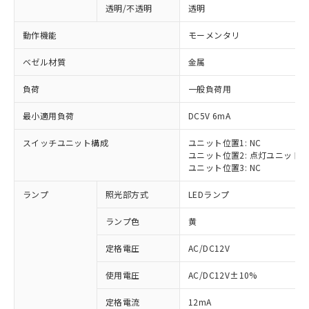
透明/不透明
透明
動作機能
モーメンタリ
ベゼル材質
金属
負荷
一般負荷用
最小適用負荷
DC5V 6mA
スイッチユニット構成
ユニット位置1: NC
ユニット位置2: 点灯ユニット
ユニット位置3: NC
ランプ
照光部方式
LEDランプ
ランプ色
黄
定格電圧
AC/DC12V
※1 対応状況
使用電圧
AC/DC12V±10%
定格電流
12mA
対応済み：EU RoHS指令（10物質）の