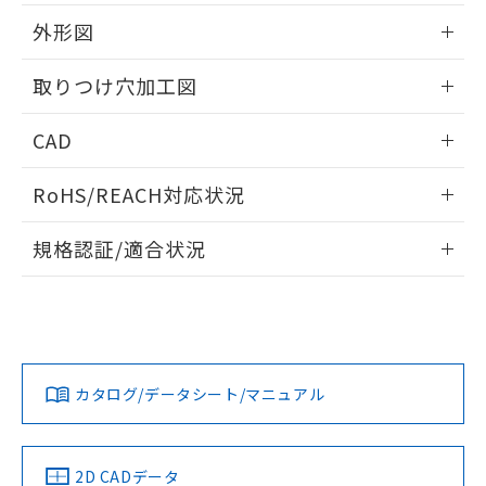
51物質の非含有証明書（当社基準）
の共同利用に関して"
の「1.共同利
※本証明書は発行日時点で非含有を証明す
外形図
用者の範囲」に記載されている法人を
るもので、過去に遡って非含有を証明する
指します。
ものではありません。
情報更新：2026/05/21
取りつけ穴加工図
また、RoHS指令のフタル酸エステル類４
物質の対応では、対応完了までの期間は出
情報更新：2026/05/21
CAD
荷製品に未対応品が混在することから備考
欄に対応日を記載しておりました。
ログイン/会員登録いただくと、CADデータをダウンロー
既に当社にて対応品への在庫切替を完了
RoHS/REACH対応状況
ドすることができます。
していることから、特段のことがない限
り、2022年1月12日より割愛しておりま
情報更新：2026/7/29
規格認証/適合状況
す。
ログイン/会員登録
EU RoHS
注意事項・凡例
A30NL-MNM-TYA-G202-YBについての規格認証/適合状況に
ついては、「カスタマーサポートセンタ お客様相談室」また
は貴社担当オムロン営業員または販売店にお問い合わせくだ
対応状況
対応予定月
※1
※2
さい。
ダウンロードデータをご利用いただく前に、以下を必ずお読
みください。
カタログ/データシート/マニュアル
対応済み
ソフトウェアの使用条件
お問い合わせ
中国 RoHS
注意事項・凡例
2D CADデータ