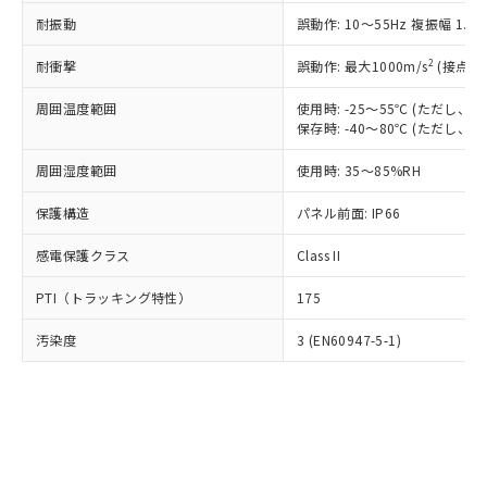
○
一定数以上の在庫あり
ニル類) : 1000ppm、 PBDEs(ポリ臭化ジフェニルエーテ
当社は規制貨物を破棄する場合は、完
ル) (DEHP)(別名：DOP) 1000ppm以下、フタル酸ブチ
正式な納期状況および標準価格はお客
ル類) : 1000ppm、
耐振動
誤動作: 10～55Hz 複振幅 1.
ルベンジル（BBP） 1000ppm以下、フタル酸ジブチル
全に破砕するなど、違法に輸出されな
DBP(フタル酸ジブチル) : 1000ppm、 DIBP(フタル酸ジ
様のお取引先、またはお客様担当のオ
（DBP） 1000ppm以下、フタル酸ジイソブチル
イソブチル) : 1000ppm、 BBP(フタル酸ブチルベンジ
△
一定数には満たないが在庫あり
いよう必要な手段を講じます。
ムロン制御機器販売店・当社販売員に
(DIBP) 1000ppm以下
2
耐衝撃
ル) : 1000ppm、
誤動作: 最大1000m/s
(接点開
当社は貴社製品を、核兵器、ミサイ
但し、RoHS指令で産業用監視および制御機器に対する
DEHP(フタル酸ビス(2-エチルヘキシル)) : 1000ppm
ご相談ください。
適用除外項目は除く。
ル、化学兵器、生物兵器またはその他
－
在庫なし(最新の在庫状況につ
オムロン制御機器販売店や当社販売拠
周囲温度範囲
使用時: -25～55℃ (ただし
フタル酸エステル類の４物質については閾値を超える意
武器並びにこれらの製造装置等に一切
いては、お客様のお取引先、ま
図的な使用がないことを確認しています。
保存時: -40～80℃ (ただし
点は「
販売ネットワーク
」をご確認
※2 環境保護使用期限
使用いたしません。
たはお客様担当のオムロン制御
ください。
当社は、貴社製品を第三者に販売する
周囲湿度範囲
使用時: 35～85%RH
機器販売店・当社販売員にご確
在庫状況および標準価格結果を当社の
※2 対応予定月
「ｅ」：有害物質（10物質）のすべてが基
場合は、上記1、2および3の内容を当
認ください)
事前の承諾なく第三者に漏洩または開
準値以下であることを示します。
保護構造
パネル前面: IP66
該第三者に通知します。また当社は、
示しないようお願いします。
部品在庫の切り替え状況などにより、予定
「10」：通常の使用状況下において有害物
販売先および販売に係わる関係者が違
マイパーツ機能（部品リスト作成サー
空
受注生産機種、また在庫状況の
感電保護クラス
Class II
月が前後することがあります。
質が外部に漏えいし、環境に深刻な影響を
法に輸出するおそれがある場合は、取
ビス）をご利用いただくには、I-Web
白
情報を公開していない機種
及ぼさない年数を意味します。
り引きをいたしません。
メンバーズにご登録されている必要が
PTI（トラッキング特性）
175
「－」：未確認です。当社販売部門へお問
あります。
い合わせください。
お客様が当ウェブサイト上で当社にご
汚染度
3 (EN60947-5-1)
※3 非含有証明書ダウンロード
登録された部品リストについて、当社
および当社の共同利用者が、当社の製
下記の非含有証明書をダウンロードするこ
品・サービスに関するお客様との取
とができます。
合意する
キャンセル
引・商談に必要な範囲で利用すること
をご了承ください。
EU RoHS指令（10物質）の非含有証明書
※当社の共同利用者とは、
"個人情報