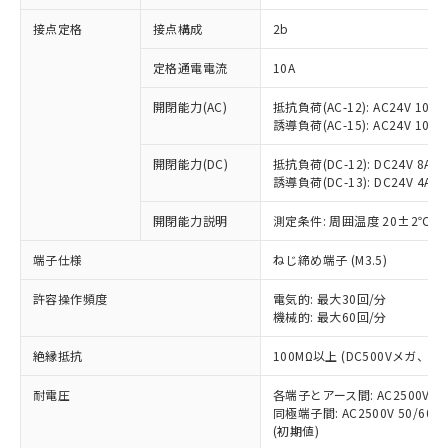
非含有に対応した製品が提供可能な商品で
接点定格
接点構成
2b
す。
対応予定：EU RoHS指令（10物質）の非含
ご利用条件
定格通電電流
10A
有に対応した製品に切り替える予定のある
商品です。
開閉能力(AC)
抵抗負荷(AC-12): AC24V 10A/A
対応予定なし：EU RoHS指令（10物質）の
誘導負荷(AC-15): AC24V 10A/AC
以下の条件をお読みいただき、同意のうえ
非含有に非対応の商品で、対応品を出す予
ご利用ください。
定はありません。
開閉能力(DC)
抵抗負荷(DC-12): DC24V 8A/DC
調査・確認中：EU RoHS指令（10物質）の
誘導負荷(DC-13): DC24V 4A/DC
本サービスは、当社制御機器事業取扱
※1 中国RoHS○×表
非含有の対応状況を調査中または確認中の
商品の当社在庫状況および標準価格
開閉能力説明
測定条件: 周囲温度 20±2℃、
商品です。
(税抜)を提供させていただくもので
「○」：最大均質材料含有率が中国RoHSの
非該当品：ライセンス料など無形物で、有
す。
端子仕様
ねじ締め端子 (M3.5)
基準値以下であることを示します。
害物質有無と関係のない商品です。
当社制御機器事業取扱商品の中には、
「×」：最大均質材料含有率が中国RoHSの
仕入先様の事情により、非含有部品として
本サービスの対象外となる商品もある
許容操作頻度
電気的: 最大30回/分
基準値を超えていることを示します。
いたものが、含有品と判明した場合などや
当社は、これら貴社製品のうち、外国
ことをご了承ください。
機械的: 最大60回/分
「－」：未確認です。当社販売部門へお問
むを得ず変更することがあります。
為替および外国貿易法に定める商品
在庫状況および標準価格照会結果は、
い合わせください。
（以下｢規制貨物等」という）を輸出
絶縁抵抗
100MΩ以上 (DC500Vメガ、
記載している更新日時点での社内デー
*EU RoHS指令（10物質）：
または国外への提供する場合は、日本
記
タに基づき作成されるものであり、閲
説明
鉛(Pb) 1000ppm以下、 水銀(Hg) 1000ppm以下、 カド
*中国RoHS10物質の基準値 (GB/T26572)：
国政府の輸出許可(または役務取引許
耐電圧
各端子とアース間: AC2500V 50/
号
覧された時点での実際の在庫および標
ミウム(Cd) 100ppm以下、
Pb(鉛) :1000ppm、 Hg(水銀) : 1000ppm、 Cd(カドミウ
同極端子間: AC2500V 50/60
可)を取得するなどの必要な手続きを
六価クロム(Cr(Ⅵ)) 1000ppm以下、ポリ臭化ビフェニル
ム) : 100ppm、
準価格とは異なる場合があることをご
類(PBB) 1000ppm以下、ポリ臭化ジフェニルエーテル類
(初期値)
Cr(Ⅵ)(六価クロム) : 1000ppm、 PBBs(ポリ臭化ビフェ
とります。
了承ください。
(PBDE) 1000ppm以下、フタル酸ビス(2-エチルヘキシ