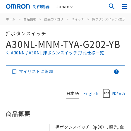
制御機器
Japan
ホーム
>
商品情報
>
商品カテゴリ
>
スイッチ
>
押ボタンスイッチ/表示灯
押ボタンスイッチ
A30NL-MNM-TYA-G202-YB
A30NN / A30NL 押ボタンスイッチ 形式仕様一覧
マイリストに追加
日本語
English
PDF出力
商品概要
押ボタンスイッチ（φ30）, 照光, 金