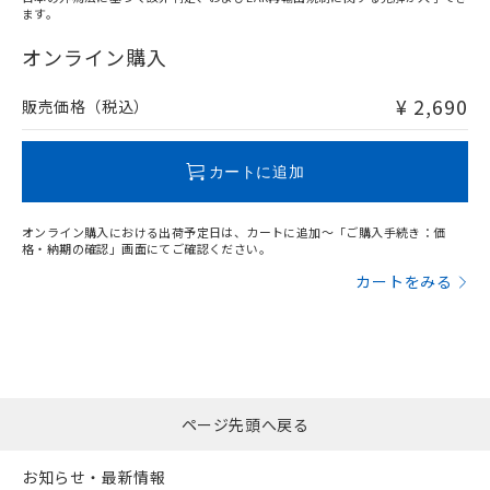
ます。
"対応済み"や非含有の記載がされた商品であっても、流通
在庫等で未対応品が混在する可能性があります。
オンライン購入
非含有品が必要な際は、弊社営業部門もしくは販売店へお
問い合わせください。
¥ 2,690
販売価格（税込）
この製品のRoHS/REACH対応状況ページへ
カートに追加
オンライン購入における出荷予定日は、カートに追加～「ご購入手続き：価
格・納期の確認」画面にてご確認ください。
カートをみる
ページ先頭へ戻る
お知らせ・最新情報