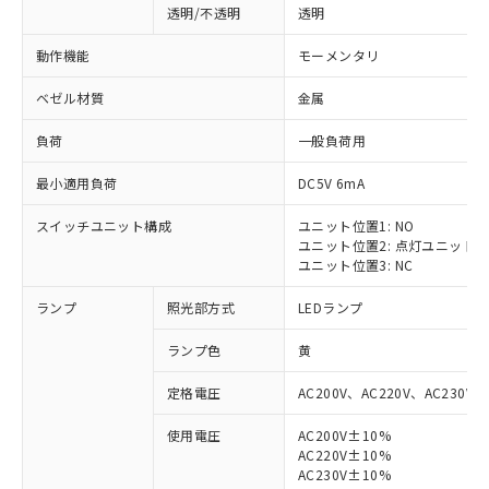
透明/不透明
透明
動作機能
モーメンタリ
ベゼル材質
金属
負荷
一般負荷用
最小適用負荷
DC5V 6mA
スイッチユニット構成
ユニット位置1: NO
ユニット位置2: 点灯ユニット
ユニット位置3: NC
ランプ
照光部方式
LEDランプ
ランプ色
黄
定格電圧
AC200V、AC220V、AC230V、
使用電圧
AC200V±10%
AC220V±10%
AC230V±10%