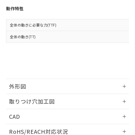
※3 非含有証明書ダウンロード
登録された部品リストについて、当社
動作特性
および当社の共同利用者が、当社の製
下記の非含有証明書をダウンロードするこ
品・サービスに関するお客様との取
とができます。
合意する
キャンセル
引・商談に必要な範囲で利用すること
全体の動きに必要な力(TTF)
をご了承ください。
EU RoHS指令（10物質）の非含有証明書
※当社の共同利用者とは、
"個人情報
全体の動き(TT)
51物質の非含有証明書（当社基準）
の共同利用に関して"
の「1.共同利
※本証明書は発行日時点で非含有を証明す
用者の範囲」に記載されている法人を
るもので、過去に遡って非含有を証明する
指します。
ものではありません。
また、RoHS指令のフタル酸エステル類４
物質の対応では、対応完了までの期間は出
荷製品に未対応品が混在することから備考
欄に対応日を記載しておりました。
外形図
既に当社にて対応品への在庫切替を完了
していることから、特段のことがない限
情報更新：2026/05/21
取りつけ穴加工図
り、2022年1月12日より割愛しておりま
す。
情報更新：2026/05/21
CAD
ログイン/会員登録いただくと、CADデータをダウンロー
RoHS/REACH対応状況
ドすることができます。