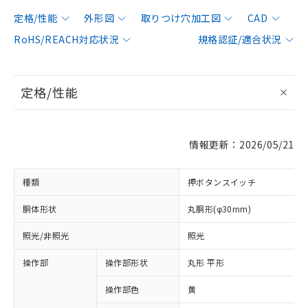
定格/性能
外形図
取りつけ穴加工図
CAD
RoHS/REACH対応状況
規格認証/適合状況
定格/性能
情報更新：2026/05/21
種類
押ボタンスイッチ
胴体形状
丸胴形(φ30mm)
照光/非照光
照光
操作部
操作部形状
丸形 平形
操作部色
黄