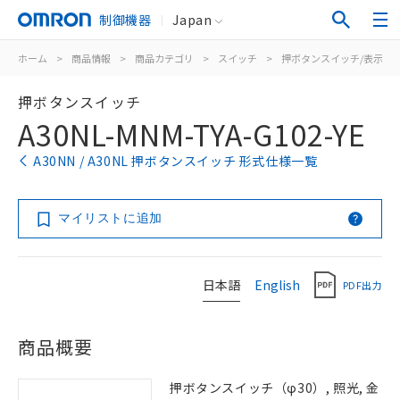
制御機器
Japan
ホーム
>
商品情報
>
商品カテゴリ
>
スイッチ
>
押ボタンスイッチ/表示灯
押ボタンスイッチ
A30NL-MNM-TYA-G102-YE
A30NN / A30NL 押ボタンスイッチ 形式仕様一覧
マイリストに追加
日本語
English
PDF出力
商品概要
押ボタンスイッチ（φ30）, 照光, 金