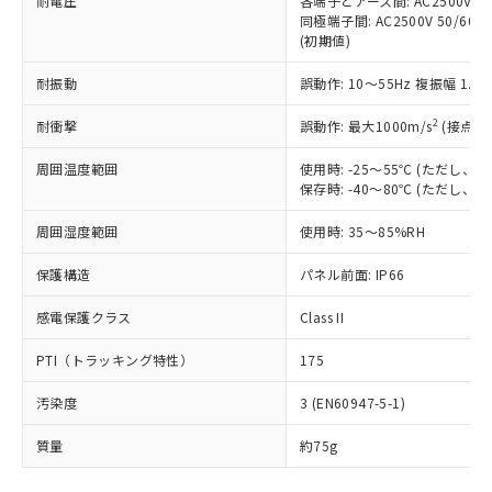
耐電圧
各端子とアース間: AC2500V 50/
「－」：未確認です。当社販売部門へお問
むを得ず変更することがあります。
為替および外国貿易法に定める商品
在庫状況および標準価格照会結果は、
同極端子間: AC2500V 50/60
い合わせください。
（以下｢規制貨物等」という）を輸出
(初期値)
記載している更新日時点での社内デー
*EU RoHS指令（10物質）：
または国外への提供する場合は、日本
記
タに基づき作成されるものであり、閲
説明
鉛(Pb) 1000ppm以下、 水銀(Hg) 1000ppm以下、 カド
*中国RoHS10物質の基準値 (GB/T26572)：
国政府の輸出許可(または役務取引許
耐振動
誤動作: 10～55Hz 複振幅 1.
号
覧された時点での実際の在庫および標
ミウム(Cd) 100ppm以下、
Pb(鉛) :1000ppm、 Hg(水銀) : 1000ppm、 Cd(カドミウ
可)を取得するなどの必要な手続きを
六価クロム(Cr(Ⅵ)) 1000ppm以下、ポリ臭化ビフェニル
ム) : 100ppm、
準価格とは異なる場合があることをご
類(PBB) 1000ppm以下、ポリ臭化ジフェニルエーテル類
2
Cr(Ⅵ)(六価クロム) : 1000ppm、 PBBs(ポリ臭化ビフェ
耐衝撃
誤動作: 最大1000m/s
(接点開
とります。
了承ください。
(PBDE) 1000ppm以下、フタル酸ビス(2-エチルヘキシ
○
一定数以上の在庫あり
ニル類) : 1000ppm、 PBDEs(ポリ臭化ジフェニルエーテ
当社は規制貨物を破棄する場合は、完
ル) (DEHP)(別名：DOP) 1000ppm以下、フタル酸ブチ
正式な納期状況および標準価格はお客
ル類) : 1000ppm、
周囲温度範囲
使用時: -25～55℃ (ただし
ルベンジル（BBP） 1000ppm以下、フタル酸ジブチル
全に破砕するなど、違法に輸出されな
DBP(フタル酸ジブチル) : 1000ppm、 DIBP(フタル酸ジ
様のお取引先、またはお客様担当のオ
（DBP） 1000ppm以下、フタル酸ジイソブチル
保存時: -40～80℃ (ただし
イソブチル) : 1000ppm、 BBP(フタル酸ブチルベンジ
△
一定数には満たないが在庫あり
いよう必要な手段を講じます。
ムロン制御機器販売店・当社販売員に
(DIBP) 1000ppm以下
ル) : 1000ppm、
当社は貴社製品を、核兵器、ミサイ
但し、RoHS指令で産業用監視および制御機器に対する
DEHP(フタル酸ビス(2-エチルヘキシル)) : 1000ppm
ご相談ください。
周囲湿度範囲
使用時: 35～85%RH
適用除外項目は除く。
ル、化学兵器、生物兵器またはその他
－
在庫なし(最新の在庫状況につ
オムロン制御機器販売店や当社販売拠
フタル酸エステル類の４物質については閾値を超える意
武器並びにこれらの製造装置等に一切
いては、お客様のお取引先、ま
図的な使用がないことを確認しています。
点は「
販売ネットワーク
」をご確認
保護構造
パネル前面: IP66
※2 環境保護使用期限
使用いたしません。
たはお客様担当のオムロン制御
ください。
当社は、貴社製品を第三者に販売する
機器販売店・当社販売員にご確
感電保護クラス
Class II
在庫状況および標準価格結果を当社の
※2 対応予定月
「ｅ」：有害物質（10物質）のすべてが基
場合は、上記1、2および3の内容を当
認ください)
事前の承諾なく第三者に漏洩または開
準値以下であることを示します。
該第三者に通知します。また当社は、
PTI（トラッキング特性）
175
示しないようお願いします。
部品在庫の切り替え状況などにより、予定
「10」：通常の使用状況下において有害物
販売先および販売に係わる関係者が違
マイパーツ機能（部品リスト作成サー
空
受注生産機種、また在庫状況の
月が前後することがあります。
質が外部に漏えいし、環境に深刻な影響を
汚染度
3 (EN60947-5-1)
法に輸出するおそれがある場合は、取
ビス）をご利用いただくには、I-Web
白
情報を公開していない機種
及ぼさない年数を意味します。
り引きをいたしません。
メンバーズにご登録されている必要が
質量
約75g
「－」：未確認です。当社販売部門へお問
あります。
い合わせください。
お客様が当ウェブサイト上で当社にご