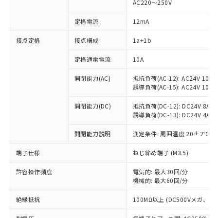
AC220～250V
定格電流
12mA
※1 対応状況
接点定格
接点構成
1a+1b
対応済み：EU RoHS指令（10物質）の
定格通電電流
10A
非含有に対応した製品が提供可能な商品で
開閉能力(AC)
抵抗負荷(AC-12): AC24V 10A/A
す。
誘導負荷(AC-15): AC24V 10A/AC
対応予定：EU RoHS指令（10物質）の非含
ご利用条件
有に対応した製品に切り替える予定のある
開閉能力(DC)
抵抗負荷(DC-12): DC24V 8A/DC
商品です。
誘導負荷(DC-13): DC24V 4A/DC
対応予定なし：EU RoHS指令（10物質）の
以下の条件をお読みいただき、同意のうえ
非含有に非対応の商品で、対応品を出す予
開閉能力説明
測定条件: 周囲温度 20±2℃、
ご利用ください。
定はありません。
調査・確認中：EU RoHS指令（10物質）の
端子仕様
ねじ締め端子 (M3.5)
本サービスは、当社制御機器事業取扱
※1 中国RoHS○×表
非含有の対応状況を調査中または確認中の
商品の当社在庫状況および標準価格
商品です。
許容操作頻度
電気的: 最大30回/分
(税抜)を提供させていただくもので
「○」：最大均質材料含有率が中国RoHSの
機械的: 最大60回/分
非該当品：ライセンス料など無形物で、有
す。
基準値以下であることを示します。
害物質有無と関係のない商品です。
当社制御機器事業取扱商品の中には、
絶縁抵抗
100MΩ以上 (DC500Vメガ、
「×」：最大均質材料含有率が中国RoHSの
仕入先様の事情により、非含有部品として
本サービスの対象外となる商品もある
基準値を超えていることを示します。
いたものが、含有品と判明した場合などや
当社は、これら貴社製品のうち、外国
ことをご了承ください。