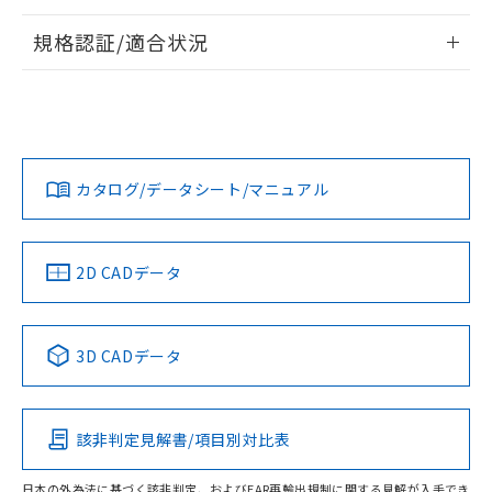
情報更新：2026/7/29
規格認証/適合状況
ログイン/会員登録
EU RoHS
注意事項・凡例
A30NL-MNM-TYA-G102-YEについての規格認証/適合状況に
ついては、「カスタマーサポートセンタ お客様相談室」また
は貴社担当オムロン営業員または販売店にお問い合わせくだ
対応状況
対応予定月
※1
※2
さい。
ダウンロードデータをご利用いただく前に、以下を必ずお読
みください。
カタログ/データシート/マニュアル
対応済み
ソフトウェアの使用条件
お問い合わせ
中国 RoHS
注意事項・凡例
2D CADデータ
中国 RoHS表
※1 ※2
3D CADデータ
Pb
Hg
Cd
Cr(VI)
該非判定見解書/項目別対比表
O
O
O
O
日本の外為法に基づく該非判定、およびEAR再輸出規制に関する見解が入手でき