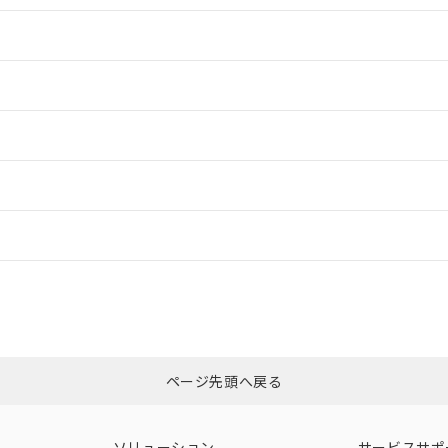
情報更新：2
情報更新：2
ードすることができます。
情報更新：
ログイン/会員登録
合状況については、「カスタマーサポートセンタ お客様相談室」または貴社
みください。
非含有証明書
※3
ページ先頭へ戻る
ダウンロードはこちら
ソリューション
サービスサポ