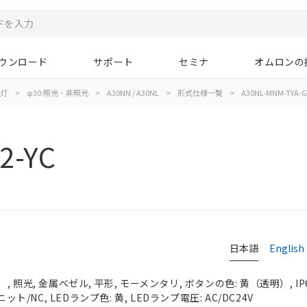
ウンロード
サポート
セミナ
オムロンの
示灯
>
φ30:照光・非照光
>
A30NN / A30NL
>
形式仕様一覧
>
A30NL-MNM-TYA-G
2-YC
日本語
English
 照光, 金属ベゼル, 平形, モーメンタリ, ボタンの色: 黄（透明）, IP
ット/NC, LEDランプ色: 黄, LEDランプ電圧: AC/DC24V