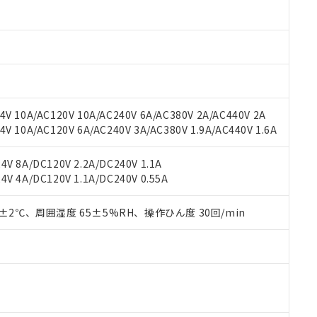
oHS指令（10物質）の非含有に対応した製品に切り替える予定のある
 RoHS指令（10物質）の非含有に非対応の商品で、対応品を出す予
 RoHS指令（10物質）の非含有の対応状況を調査中または確認中の
ンス料など無形物で、有害物質有無と関係のない商品です。
○×表
より、非含有部品としていたものが、含有品と判明した場合などやむ
みいただき、同意のうえご利用ください。
材料含有率が中国RoHSの基準値以下であることを示します。
材料含有率が中国RoHSの基準値を超えていることを示します。
、当社制御機器事業取扱商品の当社在庫状況および標準価格(税抜)
ら貴社製品のうち、外国為替および外国貿易法に定める商品（以下｢
質）：
V 10A/AC120V 10A/AC240V 6A/AC380V 2A/AC440V 2A
す。当社販売部門へお問い合わせください。
 水銀(Hg) 1000ppm以下、 カドミウム(Cd) 100ppm以下、
たは国外への提供する場合は、日本国政府の輸出許可(または役務取
 10A/AC120V 6A/AC240V 3A/AC380V 1.9A/AC440V 1.6A
000ppm以下、ポリ臭化ビフェニル類(PBB) 1000ppm以下、ポリ臭化ジフェニルエーテル類(P
事業取扱商品の中には、本サービスの対象外となる商品もあること
手続きをとります。
キシル) (DEHP)(別名：DOP) 1000ppm以下、フタル酸ブチルベンジル（BBP） 100
(GB/T26572)：
以下、フタル酸ジイソブチル (DIBP) 1000ppm以下
び標準価格照会結果は、記載している更新日時点での社内データに
物を破棄する場合は、完全に破砕するなど、違法に輸出されないよ
(水銀) : 1000ppm、 Cd(カドミウム) : 100ppm、
業用監視および制御機器に対する適用除外項目は除く。
V 8A/DC120V 2.2A/DC240V 1.1A
覧された時点での実際の在庫および標準価格とは異なる場合がある
1000ppm、 PBBs(ポリ臭化ビフェニル類) : 1000ppm、 PBDEs(ポリ臭化ジフェニルエーテル類
物質については閾値を超える意図的な使用がないことを確認しています。
V 4A/DC120V 1.1A/DC240V 0.55A
上の在庫あり
 1000ppm、 DIBP(フタル酸ジイソブチル) : 1000ppm、 BBP(フタル酸ブチルベンジル) :
品を、核兵器、ミサイル、化学兵器、生物兵器またはその他武器並
チルヘキシル)) : 1000ppm
況および標準価格はお客様のお取引先、またはお客様担当のオムロ
用いたしません。
ご相談ください。
0±2℃、周囲湿度 65±5%RH、操作ひん度 30回/min
は満たないが在庫あり
製品を第三者に販売する場合は、上記1、2および3の内容を当該第
機器販売店や当社販売拠点は「
販売ネットワーク
」をご確認くだ
販売先および販売に係わる関係者が違法に輸出するおそれがある場
用期限
び標準価格結果を当社の事前の承諾なく第三者に漏洩または開示し
え状況などにより、予定月が前後することがあります。
(最新の在庫状況については、お客様のお取引先、またはお客様担当
（10物質）のすべてが基準値以下であることを示します。
店・当社販売員にご確認ください)
能（部品リスト作成サービス）をご利用いただくには、I-Webメン
使用状況下において有害物質が外部に漏えいし、環境に深刻な影響を
あります。
機種、また在庫状況の情報を公開していない機種
ェブサイト上で当社にご登録された部品リストについて、当社およ
書ダウンロード
す。当社販売部門へお問い合わせください。
品・サービスに関するお客様との取引・商談に必要な範囲で利用す