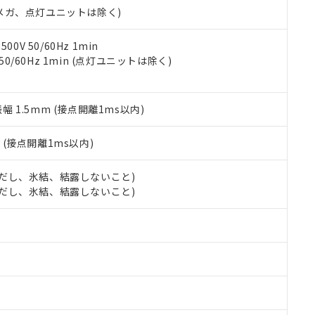
合意する
キャンセル
00Vメガ、点灯ユニットは除く)
書をダウンロードすることができます。
利用者とは、
"個人情報の共同利用に関して"
の「1.共同利用者の
します。
10物質）の非含有証明書
0V 50/60Hz 1min
明書（当社基準）
 50/60Hz 1min (点灯ユニットは除く)
日時点で非含有を証明するもので、過去に遡って非含有を証明するも
令のフタル酸エステル類４物質の対応では、対応完了までの期間は出
備考欄に対応日を記載しておりました。
振幅 1.5mm (接点開離1ms以内)
品への在庫切替を完了していることから、特段のことがない限り、20
す。
2
(接点開離1ms以内)
 (ただし、氷結、結露しないこと)
 (ただし、氷結、結露しないこと)