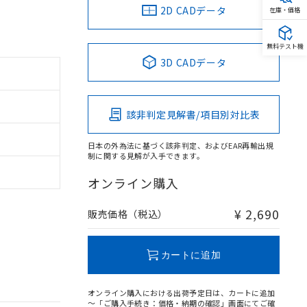
2D CADデータ
在庫・価格
無料テスト機
3D CADデータ
該非判定見解書/項目別対比表
日本の外為法に基づく該非判定、およびEAR再輸出規
制に関する見解が入手できます。
オンライン購入
¥ 2,690
販売価格（税込）
カートに追加
オンライン購入における出荷予定日は、カートに追加
～「ご購入手続き：価格・納期の確認」画面にてご確