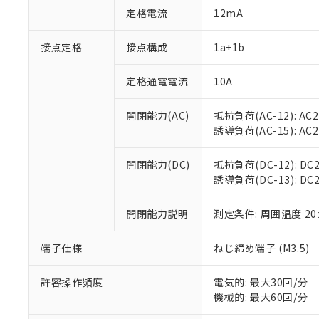
対応予定：EU R
定格電流
12mA
対応予定なし：EU
調査・確認中：EU
ご利用条件
接点定格
接点構成
1a+1b
非該当品：ライセ
※1 中国RoHS
仕入先様の事情に
があります。
定格通電電流
10A
以下の条件をお読
「○」：最大均質
「×」：最大均質
本サービスは
当社は、これ
*EU RoHS指令（10物
開閉能力(AC)
抵抗負荷(AC-12): AC24
「－」：未確認で
鉛(Pb) 1000ppm以下、
くものです。
う）を輸出ま
誘導負荷(AC-15): AC24V
記
説明
六価クロム(Cr(Ⅵ)) 1
当社制御機器
などの必要な
フタル酸ビス(2-エチルヘ
号
*中国RoHS10物質の基準値 
ル（DBP） 1000ppm
在庫状況およ
当社は規制貨
Pb(鉛) :1000ppm、 Hg
但し、RoHS指令で産
開閉能力(DC)
抵抗負荷(DC-12): DC24
のであり、閲
ます。
Cr(Ⅵ)(六価クロム) : 
フタル酸エステル類の４
誘導負荷(DC-13): DC24
○
一定数以
DBP(フタル酸ジブチル) :
い。
当社は貴社製
DEHP(フタル酸ビス(2-エ
正式な納期状
置等に一切使
当社販売員に
※2 対応予定月
開閉能力説明
測定条件: 周囲温度 2
△
一定数に
当社は、貴社
オムロン制御
また当社は、
※2 環境保護使
在庫状況およ
部品在庫の切り替
たしません。
端子仕様
ねじ締め端子 (M3.5)
－
在庫なし
す。
「ｅ」：有害物質
機器販売
マイパーツ機
「10」：通常の
許容操作頻度
電気的: 最大30回/分
ている必要が
味します。
機械的: 最大60回/分
空
受注生産
お客様が当ウ
※3 非含有証明
「－」：未確認で
白
が、当社の製