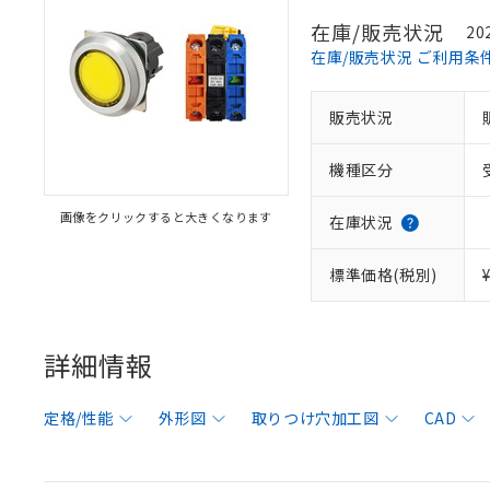
在庫/販売状況
20
在庫/販売状況 ご利用条
販売状況
機種区分
画像をクリックすると大きくなります
在庫状況
標準価格(税別)
詳細情報
定格/性能
外形図
取りつけ穴加工図
CAD