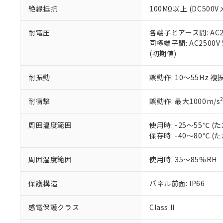
絶縁抵抗
100MΩ以上 (DC5
さい。
下記の非含有証明
※当社の共同
いる法人を指
EU RoHS指令（
耐電圧
各端子とアース間: AC250
51物質の非含有証
同極端子間: AC2500V
※本証明書は発行
(初期値)
また、RoHS指
混在することから
耐振動
誤動作: 10～55Hz 複
既に当社にて対応
り割愛しておりま
耐衝撃
誤動作: 最大1000m/s
周囲温度範囲
使用時: -25～55℃
保存時: -40～80℃
周囲湿度範囲
使用時: 35～85%RH
保護構造
パネル前面: IP66
感電保護クラス
Class II