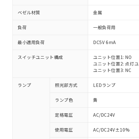
ベゼル材質
金属
負荷
一般負荷用
最小適用負荷
DC5V 6mA
スイッチユニット構成
ユニット位置1: NO
ユニット位置2: 点灯
ユニット位置3: NC
ランプ
照光部方式
LEDランプ
ランプ色
黄
定格電圧
AC/DC24V
※1 対応状況
使用電圧
AC/DC24V±10%
対応済み：EU