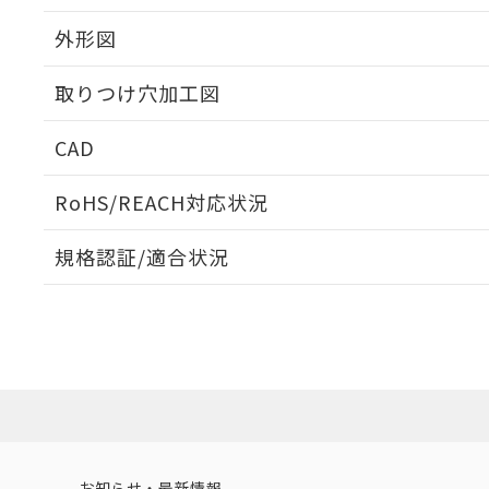
外形図
取りつけ穴加工図
CAD
ログイン/会員登録いただくと、CADデータをダウンロ
RoHS/REACH対応状況
規格認証/適合状況
EU RoHS
注意事項・凡例
A30NL-MNM-TYA-G102-YCについての規格認証/適
業員または販売店にお問い合わせください。
ダウンロードデータをご利用いただく前に、以下を必ずお読
対応状況
対応予定月
※1
※2
ソフトウェアの使用条件
対応済み
お知らせ・最新情報