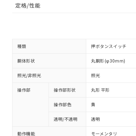
定格/性能
種類
押ボタンスイッチ
胴体形状
丸胴形(φ30mm)
照光/非照光
照光
操作部
操作部形状
丸形 平形
操作部色
黄
透明/不透明
透明
動作機能
モーメンタリ