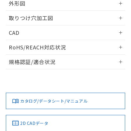
の共同利用に関して"
の「1.共同利
外形図
※本証明書は発行日時点で非含有を証明す
用者の範囲」に記載されている法人を
るもので、過去に遡って非含有を証明する
指します。
情報更新：2026/05/21
ものではありません。
取りつけ穴加工図
また、RoHS指令のフタル酸エステル類４
物質の対応では、対応完了までの期間は出
情報更新：2026/05/21
CAD
荷製品に未対応品が混在することから備考
欄に対応日を記載しておりました。
ログイン/会員登録いただくと、CADデータをダウンロー
RoHS/REACH対応状況
既に当社にて対応品への在庫切替を完了
ドすることができます。
していることから、特段のことがない限
情報更新：2026/7/29
り、2022年1月12日より割愛しておりま
規格認証/適合状況
す。
ログイン/会員登録
EU RoHS
注意事項・凡例
A30NL-MNM-TYA-G002-YBについての規格認証/適合状況に
ついては、「カスタマーサポートセンタ お客様相談室」また
は貴社担当オムロン営業員または販売店にお問い合わせくだ
対応状況
対応予定月
※1
※2
さい。
ダウンロードデータをご利用いただく前に、以下を必ずお読
みください。
カタログ/データシート/マニュアル
対応済み
ソフトウェアの使用条件
お問い合わせ
中国 RoHS
注意事項・凡例
2D CADデータ