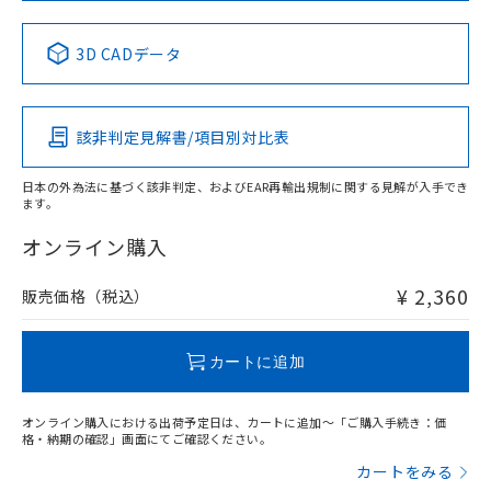
中国 RoHS表
※1 ※2
3D CADデータ
Pb
Hg
Cd
Cr(VI)
該非判定見解書/項目別対比表
X
O
O
O
日本の外為法に基づく該非判定、およびEAR再輸出規制に関する見解が入手でき
ます。
"対応済み"や非含有の記載がされた商品であっても、流通
在庫等で未対応品が混在する可能性があります。
オンライン購入
非含有品が必要な際は、弊社営業部門もしくは販売店へお
問い合わせください。
¥ 2,360
販売価格（税込）
この製品のRoHS/REACH対応状況ページへ
カートに追加
オンライン購入における出荷予定日は、カートに追加～「ご購入手続き：価
格・納期の確認」画面にてご確認ください。
カートをみる