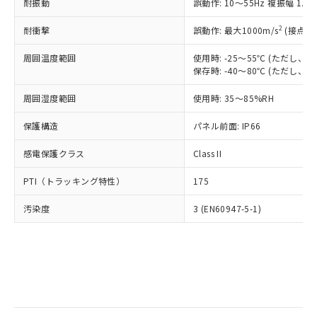
当社は規制貨物を破棄する場合は、完
耐振動
ル) (DEHP)(別名：DOP) 1000ppm以下、フタル酸ブチ
誤動作: 10～55Hz 複振幅 1.
正式な納期状況および標準価格はお客
ル類) : 1000ppm、
ルベンジル（BBP） 1000ppm以下、フタル酸ジブチル
全に破砕するなど、違法に輸出されな
DBP(フタル酸ジブチル) : 1000ppm、 DIBP(フタル酸ジ
様のお取引先、またはお客様担当のオ
（DBP） 1000ppm以下、フタル酸ジイソブチル
イソブチル) : 1000ppm、 BBP(フタル酸ブチルベンジ
△
一定数には満たないが在庫あり
いよう必要な手段を講じます。
2
耐衝撃
誤動作: 最大1000m/s
(接点開
ムロン制御機器販売店・当社販売員に
(DIBP) 1000ppm以下
ル) : 1000ppm、
当社は貴社製品を、核兵器、ミサイ
但し、RoHS指令で産業用監視および制御機器に対する
DEHP(フタル酸ビス(2-エチルヘキシル)) : 1000ppm
ご相談ください。
適用除外項目は除く。
周囲温度範囲
使用時: -25～55℃ (ただし
ル、化学兵器、生物兵器またはその他
－
在庫なし(最新の在庫状況につ
オムロン制御機器販売店や当社販売拠
フタル酸エステル類の４物質については閾値を超える意
保存時: -40～80℃ (ただし
武器並びにこれらの製造装置等に一切
いては、お客様のお取引先、ま
図的な使用がないことを確認しています。
点は「
販売ネットワーク
」をご確認
※2 環境保護使用期限
使用いたしません。
たはお客様担当のオムロン制御
ください。
周囲湿度範囲
使用時: 35～85%RH
当社は、貴社製品を第三者に販売する
機器販売店・当社販売員にご確
在庫状況および標準価格結果を当社の
※2 対応予定月
「ｅ」：有害物質（10物質）のすべてが基
場合は、上記1、2および3の内容を当
認ください)
事前の承諾なく第三者に漏洩または開
保護構造
パネル前面: IP66
準値以下であることを示します。
該第三者に通知します。また当社は、
示しないようお願いします。
部品在庫の切り替え状況などにより、予定
「10」：通常の使用状況下において有害物
販売先および販売に係わる関係者が違
マイパーツ機能（部品リスト作成サー
感電保護クラス
Class II
空
受注生産機種、また在庫状況の
月が前後することがあります。
質が外部に漏えいし、環境に深刻な影響を
法に輸出するおそれがある場合は、取
ビス）をご利用いただくには、I-Web
白
情報を公開していない機種
及ぼさない年数を意味します。
り引きをいたしません。
PTI（トラッキング特性）
175
メンバーズにご登録されている必要が
「－」：未確認です。当社販売部門へお問
あります。
い合わせください。
汚染度
3 (EN60947-5-1)
お客様が当ウェブサイト上で当社にご
※3 非含有証明書ダウンロード
登録された部品リストについて、当社
および当社の共同利用者が、当社の製
下記の非含有証明書をダウンロードするこ
品・サービスに関するお客様との取
とができます。
合意する
キャンセル
引・商談に必要な範囲で利用すること
をご了承ください。
EU RoHS指令（10物質）の非含有証明書
※当社の共同利用者とは、
"個人情報
51物質の非含有証明書（当社基準）