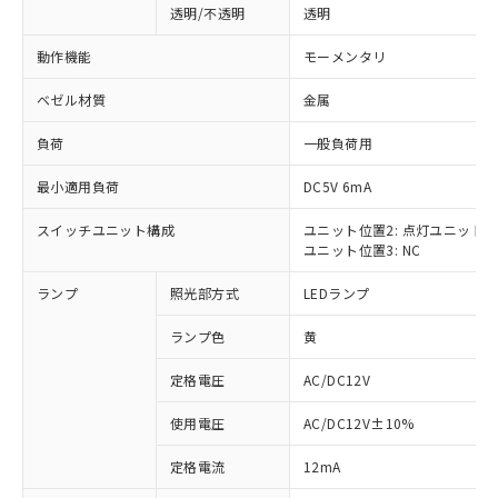
透明/不透明
透明
動作機能
モーメンタリ
ベゼル材質
金属
負荷
一般負荷用
最小適用負荷
DC5V 6mA
スイッチユニット構成
ユニット位置2: 点灯ユニット
ユニット位置3: NC
ランプ
照光部方式
LEDランプ
ランプ色
黄
定格電圧
AC/DC12V
使用電圧
AC/DC12V±10%
※1 対応状況
定格電流
12mA
対応済み：EU RoHS指令（10物質）の