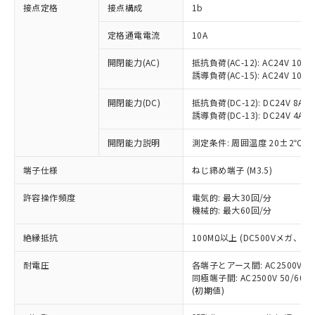
非含有に対応した製品が提供可能な商品で
接点定格
接点構成
1b
す。
対応予定：EU RoHS指令（10物質）の非含
定格通電電流
10A
ご利用条件
有に対応した製品に切り替える予定のある
商品です。
開閉能力(AC)
抵抗負荷(AC-12): AC24V 10A/A
誘導負荷(AC-15): AC24V 10A/AC
対応予定なし：EU RoHS指令（10物質）の
以下の条件をお読みいただき、同意のうえ
非含有に非対応の商品で、対応品を出す予
ご利用ください。
開閉能力(DC)
抵抗負荷(DC-12): DC24V 8A/DC
定はありません。
誘導負荷(DC-13): DC24V 4A/DC
調査・確認中：EU RoHS指令（10物質）の
本サービスは、当社制御機器事業取扱
※1 中国RoHS○×表
非含有の対応状況を調査中または確認中の
商品の当社在庫状況および標準価格
開閉能力説明
測定条件: 周囲温度 20±2℃、
商品です。
(税抜)を提供させていただくもので
「○」：最大均質材料含有率が中国RoHSの
非該当品：ライセンス料など無形物で、有
端子仕様
ねじ締め端子 (M3.5)
す。
基準値以下であることを示します。
害物質有無と関係のない商品です。
当社制御機器事業取扱商品の中には、
「×」：最大均質材料含有率が中国RoHSの
仕入先様の事情により、非含有部品として
許容操作頻度
電気的: 最大30回/分
本サービスの対象外となる商品もある
基準値を超えていることを示します。
いたものが、含有品と判明した場合などや
機械的: 最大60回/分
当社は、これら貴社製品のうち、外国
ことをご了承ください。
「－」：未確認です。当社販売部門へお問
むを得ず変更することがあります。
為替および外国貿易法に定める商品
在庫状況および標準価格照会結果は、
い合わせください。
絶縁抵抗
100MΩ以上 (DC500Vメガ、
（以下｢規制貨物等」という）を輸出
記載している更新日時点での社内デー
*EU RoHS指令（10物質）：
または国外への提供する場合は、日本
記
タに基づき作成されるものであり、閲
説明
耐電圧
鉛(Pb) 1000ppm以下、 水銀(Hg) 1000ppm以下、 カド
各端子とアース間: AC2500V 50/
*中国RoHS10物質の基準値 (GB/T26572)：
国政府の輸出許可(または役務取引許
号
覧された時点での実際の在庫および標
ミウム(Cd) 100ppm以下、
Pb(鉛) :1000ppm、 Hg(水銀) : 1000ppm、 Cd(カドミウ
同極端子間: AC2500V 50/60
可)を取得するなどの必要な手続きを
六価クロム(Cr(Ⅵ)) 1000ppm以下、ポリ臭化ビフェニル
ム) : 100ppm、
準価格とは異なる場合があることをご
(初期値)
類(PBB) 1000ppm以下、ポリ臭化ジフェニルエーテル類
Cr(Ⅵ)(六価クロム) : 1000ppm、 PBBs(ポリ臭化ビフェ
とります。
了承ください。
(PBDE) 1000ppm以下、フタル酸ビス(2-エチルヘキシ
○
一定数以上の在庫あり
ニル類) : 1000ppm、 PBDEs(ポリ臭化ジフェニルエーテ