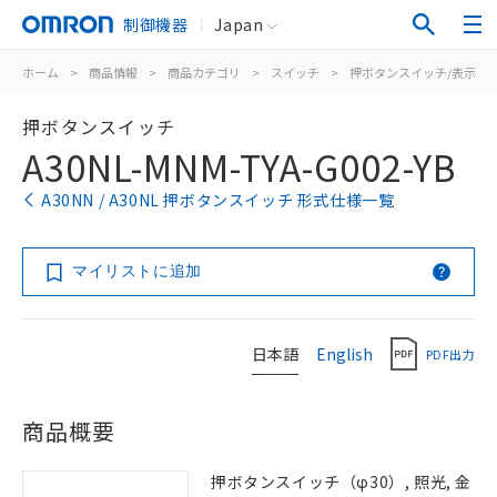
制御機器
Japan
ホーム
>
商品情報
>
商品カテゴリ
>
スイッチ
>
押ボタンスイッチ/表示灯
押ボタンスイッチ
A30NL-MNM-TYA-G002-YB
A30NN / A30NL 押ボタンスイッチ 形式仕様一覧
マイリストに追加
日本語
English
PDF出力
商品概要
押ボタンスイッチ（φ30）, 照光, 金