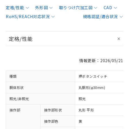
定格/性能
外形図
取りつけ穴加工図
CAD
RoHS/REACH対応状況
規格認証/適合状況
定格/性能
情報更新：2026/05/21
種類
押ボタンスイッチ
胴体形状
丸胴形(φ30mm)
照光/非照光
照光
操作部
操作部形状
丸形 平形
操作部色
黄