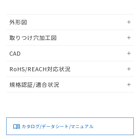
EU RoHS指令（10物質）の非含有証明書
※当社の共同利用者とは、
"個人情報
51物質の非含有証明書（当社基準）
の共同利用に関して"
の「1.共同利
※本証明書は発行日時点で非含有を証明す
用者の範囲」に記載されている法人を
るもので、過去に遡って非含有を証明する
外形図
指します。
ものではありません。
また、RoHS指令のフタル酸エステル類４
情報更新：2026/05/21
取りつけ穴加工図
物質の対応では、対応完了までの期間は出
荷製品に未対応品が混在することから備考
情報更新：2026/05/21
CAD
欄に対応日を記載しておりました。
既に当社にて対応品への在庫切替を完了
ログイン/会員登録いただくと、CADデータをダウンロー
していることから、特段のことがない限
RoHS/REACH対応状況
ドすることができます。
り、2022年1月12日より割愛しておりま
す。
情報更新：2026/7/29
規格認証/適合状況
ログイン/会員登録
EU RoHS
注意事項・凡例
A30NL-MNM-TWA-P202-WCについての規格認証/適合状況に
ついては、「カスタマーサポートセンタ お客様相談室」また
は貴社担当オムロン営業員または販売店にお問い合わせくだ
対応状況
対応予定月
※1
※2
さい。
ダウンロードデータをご利用いただく前に、以下を必ずお読
みください。
カタログ/データシート/マニュアル
対応済み
ソフトウェアの使用条件
お問い合わせ