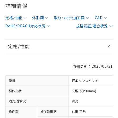
詳細情報
定格/性能
外形図
取りつけ穴加工図
CAD
RoHS/REACH対応状況
規格認証/適合状況
定格/性能
情報更新：2026/05/21
種類
押ボタンスイッチ
胴体形状
丸胴形(φ30mm)
照光/非照光
照光
操作部
操作部形状
丸形 平形