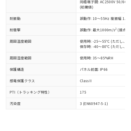
類(PBB) 1000ppm以下、ポリ臭化ジフェニルエーテル類
同極端子間: AC2500V 50/60
Cr(Ⅵ)(六価クロム) : 1000ppm、 PBBs(ポリ臭化ビフェ
とります。
了承ください。
(PBDE) 1000ppm以下、フタル酸ビス(2-エチルヘキシ
○
一定数以上の在庫あり
ニル類) : 1000ppm、 PBDEs(ポリ臭化ジフェニルエーテ
(初期値)
当社は規制貨物を破棄する場合は、完
ル) (DEHP)(別名：DOP) 1000ppm以下、フタル酸ブチ
正式な納期状況および標準価格はお客
ル類) : 1000ppm、
ルベンジル（BBP） 1000ppm以下、フタル酸ジブチル
全に破砕するなど、違法に輸出されな
DBP(フタル酸ジブチル) : 1000ppm、 DIBP(フタル酸ジ
様のお取引先、またはお客様担当のオ
耐振動
誤動作: 10～55Hz 複振幅 1.
（DBP） 1000ppm以下、フタル酸ジイソブチル
イソブチル) : 1000ppm、 BBP(フタル酸ブチルベンジ
△
一定数には満たないが在庫あり
いよう必要な手段を講じます。
ムロン制御機器販売店・当社販売員に
(DIBP) 1000ppm以下
ル) : 1000ppm、
当社は貴社製品を、核兵器、ミサイ
但し、RoHS指令で産業用監視および制御機器に対する
DEHP(フタル酸ビス(2-エチルヘキシル)) : 1000ppm
ご相談ください。
2
耐衝撃
誤動作: 最大1000m/s
(接点開
適用除外項目は除く。
ル、化学兵器、生物兵器またはその他
－
在庫なし(最新の在庫状況につ
オムロン制御機器販売店や当社販売拠
フタル酸エステル類の４物質については閾値を超える意
武器並びにこれらの製造装置等に一切
いては、お客様のお取引先、ま
図的な使用がないことを確認しています。
点は「
販売ネットワーク
」をご確認
周囲温度範囲
使用時: -25～55℃ (ただし
※2 環境保護使用期限
使用いたしません。
たはお客様担当のオムロン制御
保存時: -40～80℃ (ただし
ください。
当社は、貴社製品を第三者に販売する
機器販売店・当社販売員にご確
在庫状況および標準価格結果を当社の
※2 対応予定月
「ｅ」：有害物質（10物質）のすべてが基
場合は、上記1、2および3の内容を当
周囲湿度範囲
使用時: 35～85%RH
認ください)
事前の承諾なく第三者に漏洩または開
準値以下であることを示します。
該第三者に通知します。また当社は、
示しないようお願いします。
部品在庫の切り替え状況などにより、予定
「10」：通常の使用状況下において有害物
保護構造
パネル前面: IP66
販売先および販売に係わる関係者が違
マイパーツ機能（部品リスト作成サー
空
受注生産機種、また在庫状況の
月が前後することがあります。
質が外部に漏えいし、環境に深刻な影響を
法に輸出するおそれがある場合は、取
ビス）をご利用いただくには、I-Web
白
情報を公開していない機種
感電保護クラス
Class II
及ぼさない年数を意味します。
り引きをいたしません。
メンバーズにご登録されている必要が
「－」：未確認です。当社販売部門へお問
あります。
PTI（トラッキング特性）
175
い合わせください。
お客様が当ウェブサイト上で当社にご
※3 非含有証明書ダウンロード
登録された部品リストについて、当社
汚染度
3 (EN60947-5-1)
および当社の共同利用者が、当社の製
下記の非含有証明書をダウンロードするこ
品・サービスに関するお客様との取
とができます。
合意する
キャンセル
引・商談に必要な範囲で利用すること
をご了承ください。