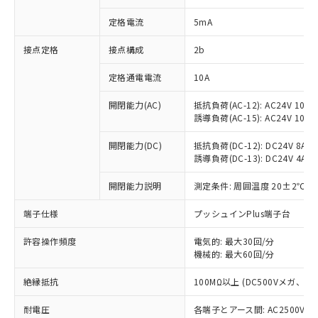
対応済み：EU RoHS指令（10物質）の
定格電流
5mA
非含有に対応した製品が提供可能な商品で
す。
接点定格
接点構成
2b
対応予定：EU RoHS指令（10物質）の非含
ご利用条件
有に対応した製品に切り替える予定のある
定格通電電流
10A
商品です。
対応予定なし：EU RoHS指令（10物質）の
開閉能力(AC)
抵抗負荷(AC-12): AC24V 10A/A
以下の条件をお読みいただき、同意のうえ
非含有に非対応の商品で、対応品を出す予
誘導負荷(AC-15): AC24V 10A/AC
ご利用ください。
定はありません。
調査・確認中：EU RoHS指令（10物質）の
開閉能力(DC)
抵抗負荷(DC-12): DC24V 8A/DC
本サービスは、当社制御機器事業取扱
※1 中国RoHS○×表
非含有の対応状況を調査中または確認中の
誘導負荷(DC-13): DC24V 4A/DC
商品の当社在庫状況および標準価格
商品です。
(税抜)を提供させていただくもので
「○」：最大均質材料含有率が中国RoHSの
開閉能力説明
測定条件: 周囲温度 20±2℃、
非該当品：ライセンス料など無形物で、有
す。
基準値以下であることを示します。
害物質有無と関係のない商品です。
当社制御機器事業取扱商品の中には、
端子仕様
プッシュインPlus端子台
「×」：最大均質材料含有率が中国RoHSの
仕入先様の事情により、非含有部品として
本サービスの対象外となる商品もある
基準値を超えていることを示します。
いたものが、含有品と判明した場合などや
当社は、これら貴社製品のうち、外国
ことをご了承ください。
許容操作頻度
電気的: 最大30回/分
「－」：未確認です。当社販売部門へお問
むを得ず変更することがあります。
為替および外国貿易法に定める商品
在庫状況および標準価格照会結果は、
機械的: 最大60回/分
い合わせください。
（以下｢規制貨物等」という）を輸出
記載している更新日時点での社内デー
*EU RoHS指令（10物質）：
または国外への提供する場合は、日本
絶縁抵抗
100MΩ以上 (DC500Vメガ、
記
タに基づき作成されるものであり、閲
説明
鉛(Pb) 1000ppm以下、 水銀(Hg) 1000ppm以下、 カド
*中国RoHS10物質の基準値 (GB/T26572)：
国政府の輸出許可(または役務取引許
号
覧された時点での実際の在庫および標
ミウム(Cd) 100ppm以下、
Pb(鉛) :1000ppm、 Hg(水銀) : 1000ppm、 Cd(カドミウ
可)を取得するなどの必要な手続きを
耐電圧
各端子とアース間: AC2500V 50/
六価クロム(Cr(Ⅵ)) 1000ppm以下、ポリ臭化ビフェニル
ム) : 100ppm、
準価格とは異なる場合があることをご