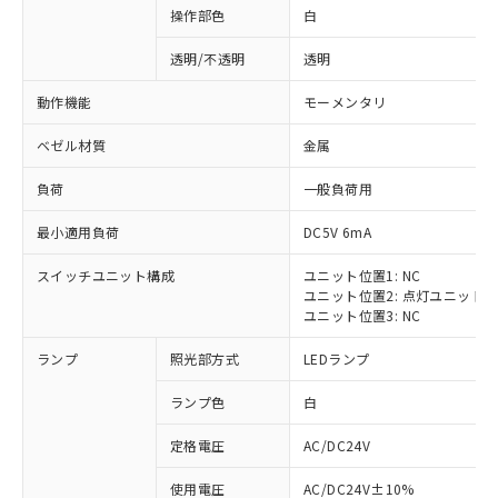
操作部色
白
透明/不透明
透明
動作機能
モーメンタリ
ベゼル材質
金属
負荷
一般負荷用
最小適用負荷
DC5V 6mA
スイッチユニット構成
ユニット位置1: NC
ユニット位置2: 点灯ユニット
ユニット位置3: NC
ランプ
照光部方式
LEDランプ
ランプ色
白
定格電圧
AC/DC24V
※1 対応状況
使用電圧
AC/DC24V±10%