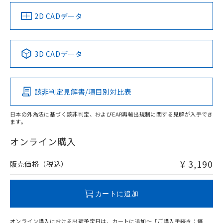
中国 RoHS
注意事項・凡例
2D CADデータ
中国 RoHS表
※1 ※2
3D CADデータ
Pb
Hg
Cd
Cr(VI)
該非判定見解書/項目別対比表
X
O
O
O
日本の外為法に基づく該非判定、およびEAR再輸出規制に関する見解が入手でき
ます。
"対応済み"や非含有の記載がされた商品であっても、流通
在庫等で未対応品が混在する可能性があります。
オンライン購入
非含有品が必要な際は、弊社営業部門もしくは販売店へお
問い合わせください。
¥ 3,190
販売価格（税込）
この製品のRoHS/REACH対応状況ページへ
カートに追加
オンライン購入における出荷予定日は、カートに追加～「ご購入手続き：価