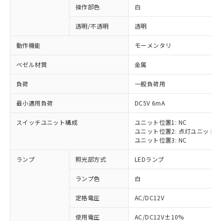
操作部色
白
透明/不透明
透明
動作機能
モーメンタリ
ベゼル材質
金属
負荷
一般負荷用
最小適用負荷
DC5V 6mA
スイッチユニット構成
ユニット位置1: NC
ユニット位置2: 点灯ユニット
ユニット位置3: NC
ランプ
照光部方式
LEDランプ
ランプ色
白
定格電圧
AC/DC12V
※1 対応状況
使用電圧
AC/DC12V±10%