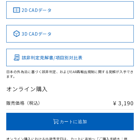
中国 RoHS
注意事項・凡例
2D CADデータ
中国 RoHS表
※1 ※2
3D CADデータ
Pb
Hg
Cd
Cr(VI)
該非判定見解書/項目別対比表
X
O
O
O
日本の外為法に基づく該非判定、およびEAR再輸出規制に関する見解が入手でき
ます。
"対応済み"や非含有の記載がされた商品であっても、流通
在庫等で未対応品が混在する可能性があります。
オンライン購入
非含有品が必要な際は、弊社営業部門もしくは販売店へお
問い合わせください。
¥ 3,190
販売価格（税込）
この製品のRoHS/REACH対応状況ページへ
カートに追加
オンライン購入における出荷予定日は、カートに追加～「ご購入手続き：価