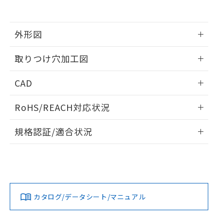
EU RoHS指令（10物質）の非含有証明書
※当社の共同利用者とは、
"個人情報
51物質の非含有証明書（当社基準）
の共同利用に関して"
の「1.共同利
※本証明書は発行日時点で非含有を証明す
用者の範囲」に記載されている法人を
るもので、過去に遡って非含有を証明する
外形図
指します。
ものではありません。
また、RoHS指令のフタル酸エステル類４
情報更新：2026/05/21
取りつけ穴加工図
物質の対応では、対応完了までの期間は出
荷製品に未対応品が混在することから備考
情報更新：2026/05/21
CAD
欄に対応日を記載しておりました。
既に当社にて対応品への在庫切替を完了
ログイン/会員登録いただくと、CADデータをダウンロー
していることから、特段のことがない限
RoHS/REACH対応状況
ドすることができます。
り、2022年1月12日より割愛しておりま
す。
情報更新：2026/7/29
規格認証/適合状況
ログイン/会員登録
EU RoHS
注意事項・凡例
A30NL-MNM-TWA-P202-WBについての規格認証/適合状況に
ついては、「カスタマーサポートセンタ お客様相談室」また
は貴社担当オムロン営業員または販売店にお問い合わせくだ
対応状況
対応予定月
※1
※2
さい。
ダウンロードデータをご利用いただく前に、以下を必ずお読
みください。
カタログ/データシート/マニュアル
対応済み
ソフトウェアの使用条件
お問い合わせ