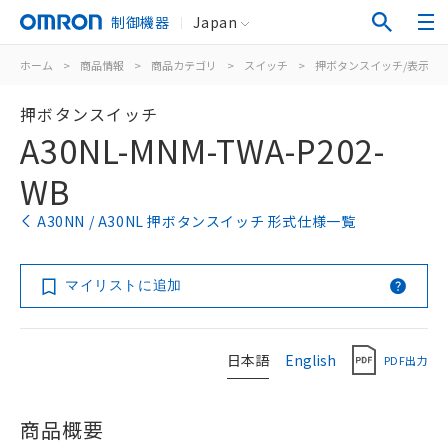
制御機器
Japan
ホーム
>
商品情報
>
商品カテゴリ
>
スイッチ
>
押ボタンスイッチ/表示灯
押ボタンスイッチ
A30NL-MNM-TWA-P202-
WB
A30NN / A30NL 押ボタンスイッチ 形式仕様一覧
マイリストに追加
日本語
English
PDF出力
商品概要