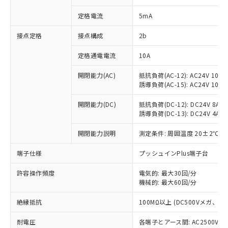
対応済み：EU RoHS指令（10物質）の
定格電流
5mA
非含有に対応した製品が提供可能な商品で
す。
接点定格
接点構成
2b
対応予定：EU RoHS指令（10物質）の非含
ご利用条件
有に対応した製品に切り替える予定のある
定格通電電流
10A
商品です。
対応予定なし：EU RoHS指令（10物質）の
開閉能力(AC)
抵抗負荷(AC-12): AC24V 10A/A
以下の条件をお読みいただき、同意のうえ
非含有に非対応の商品で、対応品を出す予
誘導負荷(AC-15): AC24V 10A/AC
ご利用ください。
定はありません。
調査・確認中：EU RoHS指令（10物質）の
開閉能力(DC)
抵抗負荷(DC-12): DC24V 8A/DC
本サービスは、当社制御機器事業取扱
※1 中国RoHS○×表
非含有の対応状況を調査中または確認中の
誘導負荷(DC-13): DC24V 4A/DC
商品の当社在庫状況および標準価格
商品です。
(税抜)を提供させていただくもので
「○」：最大均質材料含有率が中国RoHSの
開閉能力説明
測定条件: 周囲温度 20±2℃、
非該当品：ライセンス料など無形物で、有
す。
基準値以下であることを示します。
害物質有無と関係のない商品です。
当社制御機器事業取扱商品の中には、
端子仕様
プッシュインPlus端子台
「×」：最大均質材料含有率が中国RoHSの
仕入先様の事情により、非含有部品として
本サービスの対象外となる商品もある
基準値を超えていることを示します。
いたものが、含有品と判明した場合などや
当社は、これら貴社製品のうち、外国
ことをご了承ください。
許容操作頻度
電気的: 最大30回/分
「－」：未確認です。当社販売部門へお問
むを得ず変更することがあります。
為替および外国貿易法に定める商品
在庫状況および標準価格照会結果は、
機械的: 最大60回/分
い合わせください。
（以下｢規制貨物等」という）を輸出
記載している更新日時点での社内デー
*EU RoHS指令（10物質）：
または国外への提供する場合は、日本
絶縁抵抗
100MΩ以上 (DC500Vメガ、
記
タに基づき作成されるものであり、閲
説明
鉛(Pb) 1000ppm以下、 水銀(Hg) 1000ppm以下、 カド
*中国RoHS10物質の基準値 (GB/T26572)：
国政府の輸出許可(または役務取引許
号
覧された時点での実際の在庫および標
ミウム(Cd) 100ppm以下、
Pb(鉛) :1000ppm、 Hg(水銀) : 1000ppm、 Cd(カドミウ
可)を取得するなどの必要な手続きを
耐電圧
各端子とアース間: AC2500V 50/
六価クロム(Cr(Ⅵ)) 1000ppm以下、ポリ臭化ビフェニル
ム) : 100ppm、
準価格とは異なる場合があることをご