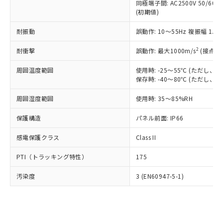
類(PBB) 1000ppm以下、ポリ臭化ジフェニルエーテル類
同極端子間: AC2500V 50/60
Cr(Ⅵ)(六価クロム) : 1000ppm、 PBBs(ポリ臭化ビフェ
とります。
了承ください。
(PBDE) 1000ppm以下、フタル酸ビス(2-エチルヘキシ
○
一定数以上の在庫あり
ニル類) : 1000ppm、 PBDEs(ポリ臭化ジフェニルエーテ
(初期値)
当社は規制貨物を破棄する場合は、完
ル) (DEHP)(別名：DOP) 1000ppm以下、フタル酸ブチ
正式な納期状況および標準価格はお客
ル類) : 1000ppm、
ルベンジル（BBP） 1000ppm以下、フタル酸ジブチル
全に破砕するなど、違法に輸出されな
DBP(フタル酸ジブチル) : 1000ppm、 DIBP(フタル酸ジ
様のお取引先、またはお客様担当のオ
耐振動
誤動作: 10～55Hz 複振幅 1.
（DBP） 1000ppm以下、フタル酸ジイソブチル
イソブチル) : 1000ppm、 BBP(フタル酸ブチルベンジ
△
一定数には満たないが在庫あり
いよう必要な手段を講じます。
ムロン制御機器販売店・当社販売員に
(DIBP) 1000ppm以下
ル) : 1000ppm、
当社は貴社製品を、核兵器、ミサイ
但し、RoHS指令で産業用監視および制御機器に対する
DEHP(フタル酸ビス(2-エチルヘキシル)) : 1000ppm
ご相談ください。
2
耐衝撃
誤動作: 最大1000m/s
(接点開
適用除外項目は除く。
ル、化学兵器、生物兵器またはその他
－
在庫なし(最新の在庫状況につ
オムロン制御機器販売店や当社販売拠
フタル酸エステル類の４物質については閾値を超える意
武器並びにこれらの製造装置等に一切
いては、お客様のお取引先、ま
図的な使用がないことを確認しています。
点は「
販売ネットワーク
」をご確認
周囲温度範囲
使用時: -25～55℃ (ただし
※2 環境保護使用期限
使用いたしません。
たはお客様担当のオムロン制御
保存時: -40～80℃ (ただし
ください。
当社は、貴社製品を第三者に販売する
機器販売店・当社販売員にご確
在庫状況および標準価格結果を当社の
※2 対応予定月
「ｅ」：有害物質（10物質）のすべてが基
場合は、上記1、2および3の内容を当
周囲湿度範囲
使用時: 35～85%RH
認ください)
事前の承諾なく第三者に漏洩または開
準値以下であることを示します。
該第三者に通知します。また当社は、
示しないようお願いします。
部品在庫の切り替え状況などにより、予定
「10」：通常の使用状況下において有害物
保護構造
パネル前面: IP66
販売先および販売に係わる関係者が違
マイパーツ機能（部品リスト作成サー
空
受注生産機種、また在庫状況の
月が前後することがあります。
質が外部に漏えいし、環境に深刻な影響を
法に輸出するおそれがある場合は、取
ビス）をご利用いただくには、I-Web
白
情報を公開していない機種
感電保護クラス
Class II
及ぼさない年数を意味します。
り引きをいたしません。
メンバーズにご登録されている必要が
「－」：未確認です。当社販売部門へお問
あります。
PTI（トラッキング特性）
175
い合わせください。
お客様が当ウェブサイト上で当社にご
※3 非含有証明書ダウンロード
登録された部品リストについて、当社
汚染度
3 (EN60947-5-1)
および当社の共同利用者が、当社の製
下記の非含有証明書をダウンロードするこ
品・サービスに関するお客様との取
とができます。
合意する
キャンセル
引・商談に必要な範囲で利用すること
をご了承ください。