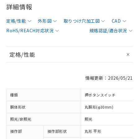
詳細情報
定格/性能
外形図
取りつけ穴加工図
CAD
RoHS/REACH対応状況
規格認証/適合状況
定格/性能
情報更新：2026/05/21
種類
押ボタンスイッチ
胴体形状
丸胴形(φ30mm)
照光/非照光
照光
操作部
操作部形状
丸形 平形