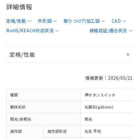
詳細情報
定格/性能
外形図
取りつけ穴加工図
CAD
RoHS/REACH対応状況
規格認証/適合状況
定格/性能
情報更新：2026/05/21
種類
押ボタンスイッチ
胴体形状
丸胴形(φ30mm)
照光/非照光
照光
操作部
操作部形状
丸形 平形