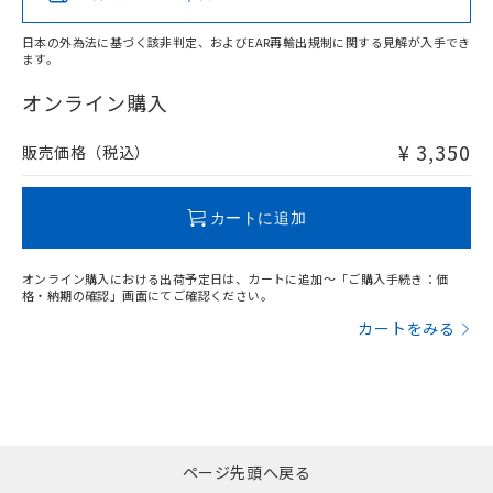
日本の外為法に基づく該非判定、およびEAR再輸出規制に関する見解が入手でき
ます。
"対応済み"や非含有の記載がされた商品であっても、流通
在庫等で未対応品が混在する可能性があります。
オンライン購入
非含有品が必要な際は、弊社営業部門もしくは販売店へお
問い合わせください。
¥ 3,350
販売価格（税込）
この製品のRoHS/REACH対応状況ページへ
カートに追加
オンライン購入における出荷予定日は、カートに追加～「ご購入手続き：価
格・納期の確認」画面にてご確認ください。
カートをみる
ページ先頭へ戻る