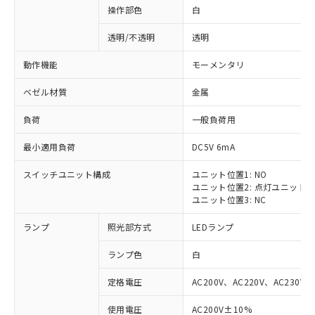
操作部色
白
透明/不透明
透明
動作機能
モーメンタリ
ベゼル材質
金属
負荷
一般負荷用
最小適用負荷
DC5V 6mA
スイッチユニット構成
ユニット位置1: NO
ユニット位置2: 点灯ユニット
ユニット位置3: NC
ランプ
照光部方式
LEDランプ
ランプ色
白
定格電圧
AC200V、AC220V、AC230V、
使用電圧
AC200V±10%