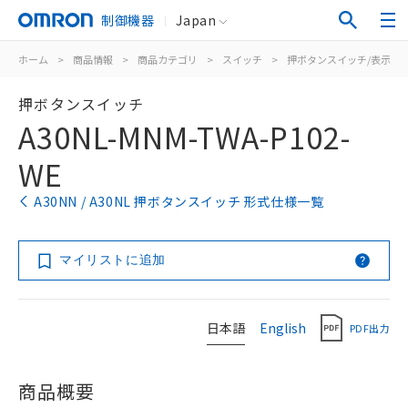
制御機器
Japan
ホーム
>
商品情報
>
商品カテゴリ
>
スイッチ
>
押ボタンスイッチ/表示灯
押ボタンスイッチ
A30NL-MNM-TWA-P102-
WE
A30NN / A30NL 押ボタンスイッチ 形式仕様一覧
マイリストに追加
日本語
English
PDF出力
商品概要