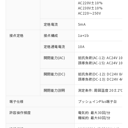
AC220V±10%
AC230V±10%
AC220～250V
定格電流
5mA
※1 対応状況
接点定格
接点構成
1a+1b
対応済み：EU RoHS指令（10物質）の
非含有に対応した製品が提供可能な商品で
定格通電電流
10A
す。
開閉能力(AC)
抵抗負荷(AC-12): AC24V 10A/A
対応予定：EU RoHS指令（10物質）の非含
ご利用条件
誘導負荷(AC-15): AC24V 10A/AC
有に対応した製品に切り替える予定のある
商品です。
開閉能力(DC)
抵抗負荷(DC-12): DC24V 8A/DC
対応予定なし：EU RoHS指令（10物質）の
誘導負荷(DC-13): DC24V 4A/DC
以下の条件をお読みいただき、同意のうえ
非含有に非対応の商品で、対応品を出す予
ご利用ください。
定はありません。
開閉能力説明
測定条件: 周囲温度 20±2℃、
調査・確認中：EU RoHS指令（10物質）の
本サービスは、当社制御機器事業取扱
※1 中国RoHS○×表
非含有の対応状況を調査中または確認中の
端子仕様
プッシュインPlus端子台
商品の当社在庫状況および標準価格
商品です。
(税抜)を提供させていただくもので
「○」：最大均質材料含有率が中国RoHSの
非該当品：ライセンス料など無形物で、有
許容操作頻度
電気的: 最大30回/分
す。
基準値以下であることを示します。
機械的: 最大60回/分
害物質有無と関係のない商品です。
当社制御機器事業取扱商品の中には、
「×」：最大均質材料含有率が中国RoHSの
仕入先様の事情により、非含有部品として
本サービスの対象外となる商品もある