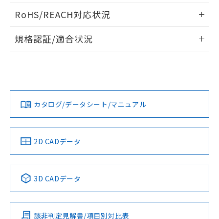
ログイン/会員登録いただくと、CADデータをダウンロー
RoHS/REACH対応状況
ドすることができます。
情報更新：2026/7/29
規格認証/適合状況
ログイン/会員登録
EU RoHS
注意事項・凡例
A30NL-MNM-TWA-P102-WEについての規格認証/適合状況に
ついては、「カスタマーサポートセンタ お客様相談室」また
は貴社担当オムロン営業員または販売店にお問い合わせくだ
対応状況
対応予定月
※1
※2
さい。
ダウンロードデータをご利用いただく前に、以下を必ずお読
みください。
カタログ/データシート/マニュアル
対応済み
ソフトウェアの使用条件
お問い合わせ
中国 RoHS
注意事項・凡例
2D CADデータ
中国 RoHS表
※1 ※2
3D CADデータ
Pb
Hg
Cd
Cr(VI)
該非判定見解書/項目別対比表
O
O
O
O