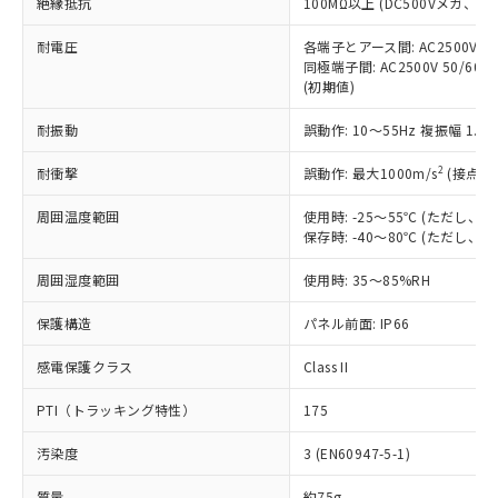
絶縁抵抗
100MΩ以上 (DC500Vメガ、
基準値を超えていることを示します。
いたものが、含有品と判明した場合などや
当社は、これら貴社製品のうち、外国
ことをご了承ください。
「－」：未確認です。当社販売部門へお問
むを得ず変更することがあります。
為替および外国貿易法に定める商品
在庫状況および標準価格照会結果は、
耐電圧
各端子とアース間: AC2500V 50/
い合わせください。
（以下｢規制貨物等」という）を輸出
記載している更新日時点での社内デー
同極端子間: AC2500V 50/60
*EU RoHS指令（10物質）：
または国外への提供する場合は、日本
(初期値)
記
タに基づき作成されるものであり、閲
説明
鉛(Pb) 1000ppm以下、 水銀(Hg) 1000ppm以下、 カド
*中国RoHS10物質の基準値 (GB/T26572)：
国政府の輸出許可(または役務取引許
号
覧された時点での実際の在庫および標
ミウム(Cd) 100ppm以下、
Pb(鉛) :1000ppm、 Hg(水銀) : 1000ppm、 Cd(カドミウ
可)を取得するなどの必要な手続きを
耐振動
六価クロム(Cr(Ⅵ)) 1000ppm以下、ポリ臭化ビフェニル
誤動作: 10～55Hz 複振幅 1.
ム) : 100ppm、
準価格とは異なる場合があることをご
類(PBB) 1000ppm以下、ポリ臭化ジフェニルエーテル類
Cr(Ⅵ)(六価クロム) : 1000ppm、 PBBs(ポリ臭化ビフェ
とります。
了承ください。
(PBDE) 1000ppm以下、フタル酸ビス(2-エチルヘキシ
○
一定数以上の在庫あり
ニル類) : 1000ppm、 PBDEs(ポリ臭化ジフェニルエーテ
2
耐衝撃
誤動作: 最大1000m/s
(接点開
当社は規制貨物を破棄する場合は、完
ル) (DEHP)(別名：DOP) 1000ppm以下、フタル酸ブチ
正式な納期状況および標準価格はお客
ル類) : 1000ppm、
ルベンジル（BBP） 1000ppm以下、フタル酸ジブチル
全に破砕するなど、違法に輸出されな
DBP(フタル酸ジブチル) : 1000ppm、 DIBP(フタル酸ジ
様のお取引先、またはお客様担当のオ
（DBP） 1000ppm以下、フタル酸ジイソブチル
周囲温度範囲
イソブチル) : 1000ppm、 BBP(フタル酸ブチルベンジ
使用時: -25～55℃ (ただし
△
一定数には満たないが在庫あり
いよう必要な手段を講じます。
ムロン制御機器販売店・当社販売員に
(DIBP) 1000ppm以下
ル) : 1000ppm、
保存時: -40～80℃ (ただし
当社は貴社製品を、核兵器、ミサイ
但し、RoHS指令で産業用監視および制御機器に対する
DEHP(フタル酸ビス(2-エチルヘキシル)) : 1000ppm
ご相談ください。
適用除外項目は除く。
ル、化学兵器、生物兵器またはその他
－
在庫なし(最新の在庫状況につ
オムロン制御機器販売店や当社販売拠
周囲湿度範囲
フタル酸エステル類の４物質については閾値を超える意
使用時: 35～85%RH
武器並びにこれらの製造装置等に一切
いては、お客様のお取引先、ま
図的な使用がないことを確認しています。
点は「
販売ネットワーク
」をご確認
※2 環境保護使用期限
使用いたしません。
たはお客様担当のオムロン制御
ください。
保護構造
パネル前面: IP66
当社は、貴社製品を第三者に販売する
機器販売店・当社販売員にご確
在庫状況および標準価格結果を当社の
※2 対応予定月
「ｅ」：有害物質（10物質）のすべてが基
場合は、上記1、2および3の内容を当
認ください)
感電保護クラス
Class II
事前の承諾なく第三者に漏洩または開
準値以下であることを示します。
該第三者に通知します。また当社は、
示しないようお願いします。
部品在庫の切り替え状況などにより、予定
「10」：通常の使用状況下において有害物
販売先および販売に係わる関係者が違
PTI（トラッキング特性）
175
マイパーツ機能（部品リスト作成サー
空
受注生産機種、また在庫状況の
月が前後することがあります。
質が外部に漏えいし、環境に深刻な影響を
法に輸出するおそれがある場合は、取
ビス）をご利用いただくには、I-Web
白
情報を公開していない機種
及ぼさない年数を意味します。
汚染度
3 (EN60947-5-1)
り引きをいたしません。
メンバーズにご登録されている必要が
「－」：未確認です。当社販売部門へお問
あります。
質量
約75g