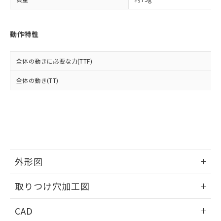
い合わせください。
お客様が当ウェブサイト上で当社にご
※3 非含有証明書ダウンロード
登録された部品リストについて、当社
および当社の共同利用者が、当社の製
下記の非含有証明書をダウンロードするこ
動作特性
品・サービスに関するお客様との取
とができます。
合意する
キャンセル
引・商談に必要な範囲で利用すること
をご了承ください。
全体の動きに必要な力(TTF)
EU RoHS指令（10物質）の非含有証明書
※当社の共同利用者とは、
"個人情報
51物質の非含有証明書（当社基準）
の共同利用に関して"
の「1.共同利
全体の動き(TT)
※本証明書は発行日時点で非含有を証明す
用者の範囲」に記載されている法人を
るもので、過去に遡って非含有を証明する
指します。
ものではありません。
また、RoHS指令のフタル酸エステル類４
物質の対応では、対応完了までの期間は出
荷製品に未対応品が混在することから備考
欄に対応日を記載しておりました。
既に当社にて対応品への在庫切替を完了
外形図
していることから、特段のことがない限
り、2022年1月12日より割愛しておりま
情報更新：2026/05/21
取りつけ穴加工図
す。
情報更新：2026/05/21
CAD