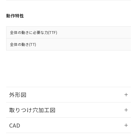
お客様が当ウェブサイト上で当社にご
※3 非含有証明書ダウンロード
登録された部品リストについて、当社
および当社の共同利用者が、当社の製
動作特性
下記の非含有証明書をダウンロードするこ
品・サービスに関するお客様との取
とができます。
合意する
キャンセル
引・商談に必要な範囲で利用すること
全体の動きに必要な力(TTF)
をご了承ください。
EU RoHS指令（10物質）の非含有証明書
※当社の共同利用者とは、
"個人情報
51物質の非含有証明書（当社基準）
全体の動き(TT)
の共同利用に関して"
の「1.共同利
※本証明書は発行日時点で非含有を証明す
用者の範囲」に記載されている法人を
るもので、過去に遡って非含有を証明する
指します。
ものではありません。
また、RoHS指令のフタル酸エステル類４
物質の対応では、対応完了までの期間は出
荷製品に未対応品が混在することから備考
欄に対応日を記載しておりました。
外形図
既に当社にて対応品への在庫切替を完了
していることから、特段のことがない限
情報更新：2026/05/21
り、2022年1月12日より割愛しておりま
取りつけ穴加工図
す。
情報更新：2026/05/21
CAD
ログイン/会員登録いただくと、CADデータをダウンロー