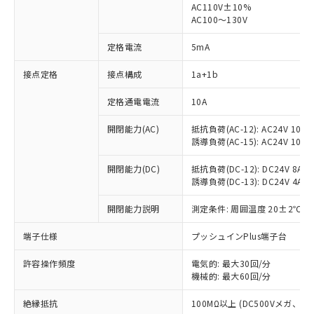
AC110V±10%
AC100～130V
定格電流
5mA
※1 対応状況
接点定格
接点構成
1a+1b
対応済み：EU RoHS指令（10物質）の
定格通電電流
10A
非含有に対応した製品が提供可能な商品で
す。
開閉能力(AC)
抵抗負荷(AC-12): AC24V 10A/A
対応予定：EU RoHS指令（10物質）の非含
誘導負荷(AC-15): AC24V 10A/AC
ご利用条件
有に対応した製品に切り替える予定のある
商品です。
開閉能力(DC)
抵抗負荷(DC-12): DC24V 8A/DC
対応予定なし：EU RoHS指令（10物質）の
誘導負荷(DC-13): DC24V 4A/DC
以下の条件をお読みいただき、同意のうえ
非含有に非対応の商品で、対応品を出す予
ご利用ください。
開閉能力説明
測定条件: 周囲温度 20±2℃、
定はありません。
調査・確認中：EU RoHS指令（10物質）の
本サービスは、当社制御機器事業取扱
端子仕様
※1 中国RoHS○×表
プッシュインPlus端子台
非含有の対応状況を調査中または確認中の
商品の当社在庫状況および標準価格
商品です。
(税抜)を提供させていただくもので
許容操作頻度
電気的: 最大30回/分
「○」：最大均質材料含有率が中国RoHSの
非該当品：ライセンス料など無形物で、有
す。
機械的: 最大60回/分
基準値以下であることを示します。
害物質有無と関係のない商品です。
当社制御機器事業取扱商品の中には、
「×」：最大均質材料含有率が中国RoHSの
仕入先様の事情により、非含有部品として
絶縁抵抗
100MΩ以上 (DC500Vメガ、
本サービスの対象外となる商品もある
基準値を超えていることを示します。
いたものが、含有品と判明した場合などや