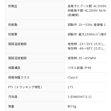
当社は、これら貴社製品のうち、外国
ことをご了承ください。
「－」：未確認です。当社販売部門へお問
むを得ず変更することがあります。
為替および外国貿易法に定める商品
耐電圧
各端子とアース間: AC2500V 50/
在庫状況および標準価格照会結果は、
い合わせください。
同極端子間: AC2500V 50/60
（以下｢規制貨物等」という）を輸出
記載している更新日時点での社内デー
(初期値)
*EU RoHS指令（10物質）：
または国外への提供する場合は、日本
記
タに基づき作成されるものであり、閲
説明
鉛(Pb) 1000ppm以下、 水銀(Hg) 1000ppm以下、 カド
*中国RoHS10物質の基準値 (GB/T26572)：
国政府の輸出許可(または役務取引許
号
覧された時点での実際の在庫および標
ミウム(Cd) 100ppm以下、
Pb(鉛) :1000ppm、 Hg(水銀) : 1000ppm、 Cd(カドミウ
耐振動
誤動作: 10～55Hz 複振幅 1.
可)を取得するなどの必要な手続きを
六価クロム(Cr(Ⅵ)) 1000ppm以下、ポリ臭化ビフェニル
ム) : 100ppm、
準価格とは異なる場合があることをご
類(PBB) 1000ppm以下、ポリ臭化ジフェニルエーテル類
Cr(Ⅵ)(六価クロム) : 1000ppm、 PBBs(ポリ臭化ビフェ
とります。
了承ください。
2
耐衝撃
(PBDE) 1000ppm以下、フタル酸ビス(2-エチルヘキシ
誤動作: 最大1000m/s
(接点開
○
一定数以上の在庫あり
ニル類) : 1000ppm、 PBDEs(ポリ臭化ジフェニルエーテ
当社は規制貨物を破棄する場合は、完
ル) (DEHP)(別名：DOP) 1000ppm以下、フタル酸ブチ
正式な納期状況および標準価格はお客
ル類) : 1000ppm、
ルベンジル（BBP） 1000ppm以下、フタル酸ジブチル
全に破砕するなど、違法に輸出されな
DBP(フタル酸ジブチル) : 1000ppm、 DIBP(フタル酸ジ
様のお取引先、またはお客様担当のオ
周囲温度範囲
使用時: -25～55℃ (ただし
（DBP） 1000ppm以下、フタル酸ジイソブチル
イソブチル) : 1000ppm、 BBP(フタル酸ブチルベンジ
△
一定数には満たないが在庫あり
いよう必要な手段を講じます。
保存時: -40～80℃ (ただし
ムロン制御機器販売店・当社販売員に
(DIBP) 1000ppm以下
ル) : 1000ppm、
当社は貴社製品を、核兵器、ミサイ
但し、RoHS指令で産業用監視および制御機器に対する
DEHP(フタル酸ビス(2-エチルヘキシル)) : 1000ppm
ご相談ください。
適用除外項目は除く。
ル、化学兵器、生物兵器またはその他
周囲湿度範囲
使用時: 35～85%RH
－
在庫なし(最新の在庫状況につ
オムロン制御機器販売店や当社販売拠
フタル酸エステル類の４物質については閾値を超える意
武器並びにこれらの製造装置等に一切
いては、お客様のお取引先、ま
図的な使用がないことを確認しています。
点は「
販売ネットワーク
」をご確認
※2 環境保護使用期限
保護構造
パネル前面: IP66
使用いたしません。
たはお客様担当のオムロン制御
ください。
当社は、貴社製品を第三者に販売する
機器販売店・当社販売員にご確
在庫状況および標準価格結果を当社の
感電保護クラス
Class II
※2 対応予定月
「ｅ」：有害物質（10物質）のすべてが基
場合は、上記1、2および3の内容を当
認ください)
事前の承諾なく第三者に漏洩または開
準値以下であることを示します。
該第三者に通知します。また当社は、
示しないようお願いします。
PTI（トラッキング特性）
175
部品在庫の切り替え状況などにより、予定
「10」：通常の使用状況下において有害物
販売先および販売に係わる関係者が違
マイパーツ機能（部品リスト作成サー
空
受注生産機種、また在庫状況の
月が前後することがあります。
質が外部に漏えいし、環境に深刻な影響を
法に輸出するおそれがある場合は、取
ビス）をご利用いただくには、I-Web
白
情報を公開していない機種
汚染度
3 (EN60947-5-1)
及ぼさない年数を意味します。
り引きをいたしません。
メンバーズにご登録されている必要が
「－」：未確認です。当社販売部門へお問
あります。
質量
約75g
い合わせください。