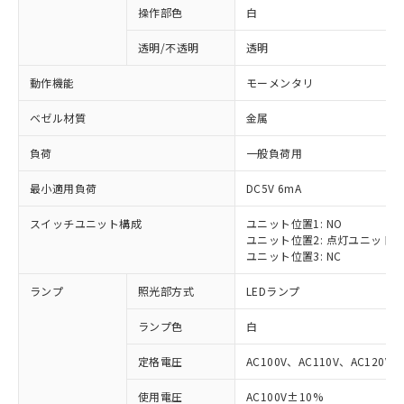
操作部色
白
透明/不透明
透明
動作機能
モーメンタリ
ベゼル材質
金属
負荷
一般負荷用
最小適用負荷
DC5V 6mA
スイッチユニット構成
ユニット位置1: NO
ユニット位置2: 点灯ユニット
ユニット位置3: NC
ランプ
照光部方式
LEDランプ
ランプ色
白
定格電圧
AC100V、AC110V、AC120V
使用電圧
AC100V±10%