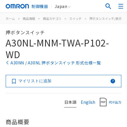
制御機器
Japan
ホーム
>
商品情報
>
商品カテゴリ
>
スイッチ
>
押ボタンスイッチ/表示灯
押ボタンスイッチ
A30NL-MNM-TWA-P102-
WD
A30NN / A30NL 押ボタンスイッチ 形式仕様一覧
マイリストに追加
日本語
English
PDF出力
商品概要