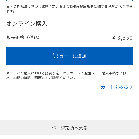
日本の外為法に基づく該非判定、およびEAR再輸出規制に関する見解が入手でき
ます。
"対応済み"や非含有の記載がされた商品であっても、流通
在庫等で未対応品が混在する可能性があります。
オンライン購入
非含有品が必要な際は、弊社営業部門もしくは販売店へお
問い合わせください。
¥ 3,350
販売価格（税込）
この製品のRoHS/REACH対応状況ページへ
カートに追加
オンライン購入における出荷予定日は、カートに追加～「ご購入手続き：価
格・納期の確認」画面にてご確認ください。
カートをみる
ページ先頭へ戻る