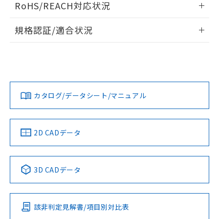
RoHS/REACH対応状況
ドすることができます。
情報更新：2026/7/29
規格認証/適合状況
ログイン/会員登録
EU RoHS
注意事項・凡例
A30NL-MNM-TWA-P102-WDについての規格認証/適合状況に
ついては、「カスタマーサポートセンタ お客様相談室」また
は貴社担当オムロン営業員または販売店にお問い合わせくだ
対応状況
対応予定月
※1
※2
さい。
ダウンロードデータをご利用いただく前に、以下を必ずお読
みください。
カタログ/データシート/マニュアル
対応済み
ソフトウェアの使用条件
お問い合わせ
中国 RoHS
注意事項・凡例
2D CADデータ
中国 RoHS表
※1 ※2
3D CADデータ
Pb
Hg
Cd
Cr(VI)
該非判定見解書/項目別対比表
O
O
O
O