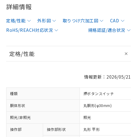
詳細情報
定格/性能
外形図
取りつけ穴加工図
CAD
RoHS/REACH対応状況
規格認証/適合状況
定格/性能
情報更新：2026/05/21
種類
押ボタンスイッチ
胴体形状
丸胴形(φ30mm)
照光/非照光
照光
操作部
操作部形状
丸形 平形