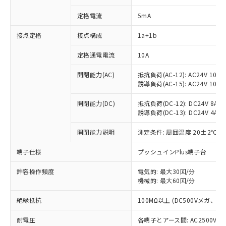
定格電流
5mA
※1 対応状況
接点定格
接点構成
1a+1b
定格通電電流
10A
対応済み：EU RoHS指令（10物質）の
非含有に対応した製品が提供可能な商品で
開閉能力(AC)
抵抗負荷(AC-12): AC24V 10A/A
す。
誘導負荷(AC-15): AC24V 10A/AC
対応予定：EU RoHS指令（10物質）の非含
ご利用条件
有に対応した製品に切り替える予定のある
開閉能力(DC)
抵抗負荷(DC-12): DC24V 8A/DC
商品です。
誘導負荷(DC-13): DC24V 4A/DC
対応予定なし：EU RoHS指令（10物質）の
以下の条件をお読みいただき、同意のうえ
非含有に非対応の商品で、対応品を出す予
開閉能力説明
測定条件: 周囲温度 20±2℃、
ご利用ください。
定はありません。
端子仕様
プッシュインPlus端子台
調査・確認中：EU RoHS指令（10物質）の
本サービスは、当社制御機器事業取扱
※1 中国RoHS○×表
非含有の対応状況を調査中または確認中の
商品の当社在庫状況および標準価格
許容操作頻度
電気的: 最大30回/分
商品です。
(税抜)を提供させていただくもので
機械的: 最大60回/分
「○」：最大均質材料含有率が中国RoHSの
非該当品：ライセンス料など無形物で、有
す。
基準値以下であることを示します。
害物質有無と関係のない商品です。
当社制御機器事業取扱商品の中には、
絶縁抵抗
100MΩ以上 (DC500Vメガ、
「×」：最大均質材料含有率が中国RoHSの
仕入先様の事情により、非含有部品として
本サービスの対象外となる商品もある
基準値を超えていることを示します。
いたものが、含有品と判明した場合などや
当社は、これら貴社製品のうち、外国
耐電圧
各端子とアース間: AC2500V 50/
ことをご了承ください。
「－」：未確認です。当社販売部門へお問