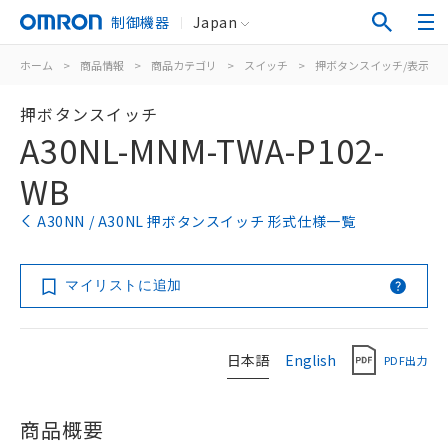
制御機器
Japan
ホーム
>
商品情報
>
商品カテゴリ
>
スイッチ
>
押ボタンスイッチ/表示灯
押ボタンスイッチ
A30NL-MNM-TWA-P102-
WB
A30NN / A30NL 押ボタンスイッチ 形式仕様一覧
マイリストに追加
日本語
English
PDF出力
商品概要