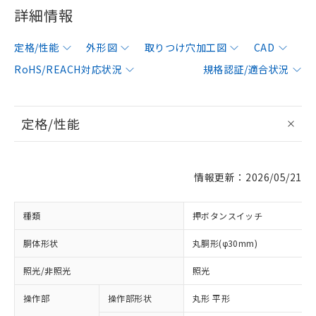
詳細情報
定格/性能
外形図
取りつけ穴加工図
CAD
RoHS/REACH対応状況
規格認証/適合状況
定格/性能
情報更新：2026/05/21
種類
押ボタンスイッチ
胴体形状
丸胴形(φ30mm)
照光/非照光
照光
操作部
操作部形状
丸形 平形