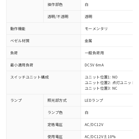
操作部色
白
透明/不透明
透明
動作機能
モーメンタリ
ベゼル材質
金属
負荷
一般負荷用
最小適用負荷
DC5V 6mA
スイッチユニット構成
ユニット位置1: NO
ユニット位置2: 点灯ユニット
ユニット位置3: NC
ランプ
照光部方式
LEDランプ
ランプ色
白
定格電圧
AC/DC12V
使用電圧
AC/DC12V±10%