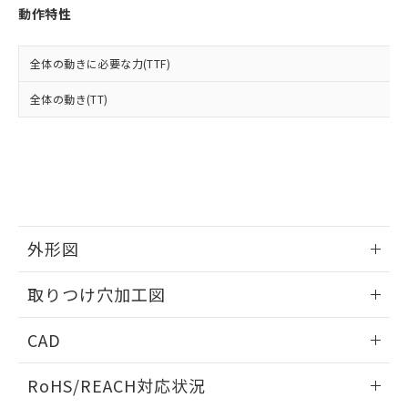
登録された部品リストについて、当社
動作特性
および当社の共同利用者が、当社の製
下記の非含有証明書をダウンロードするこ
品・サービスに関するお客様との取
とができます。
合意する
キャンセル
引・商談に必要な範囲で利用すること
全体の動きに必要な力(TTF)
をご了承ください。
EU RoHS指令（10物質）の非含有証明書
全体の動き(TT)
※当社の共同利用者とは、
"個人情報
51物質の非含有証明書（当社基準）
の共同利用に関して"
の「1.共同利
※本証明書は発行日時点で非含有を証明す
用者の範囲」に記載されている法人を
るもので、過去に遡って非含有を証明する
指します。
ものではありません。
また、RoHS指令のフタル酸エステル類４
物質の対応では、対応完了までの期間は出
荷製品に未対応品が混在することから備考
外形図
欄に対応日を記載しておりました。
既に当社にて対応品への在庫切替を完了
情報更新：2026/05/21
していることから、特段のことがない限
取りつけ穴加工図
り、2022年1月12日より割愛しておりま
す。
情報更新：2026/05/21
CAD
ログイン/会員登録いただくと、CADデータをダウンロー
RoHS/REACH対応状況
ドすることができます。