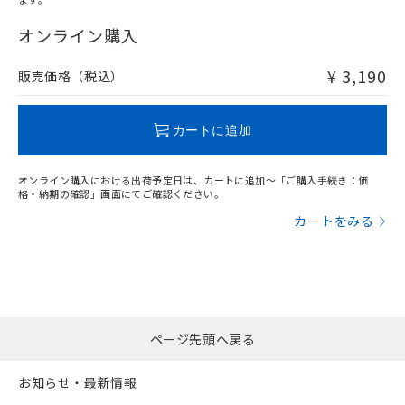
"対応済み"や非含有の記載がされた商品であっても、流通
在庫等で未対応品が混在する可能性があります。
オンライン購入
非含有品が必要な際は、弊社営業部門もしくは販売店へお
問い合わせください。
¥ 3,190
販売価格（税込）
この製品のRoHS/REACH対応状況ページへ
カートに追加
オンライン購入における出荷予定日は、カートに追加～「ご購入手続き：価
格・納期の確認」画面にてご確認ください。
カートをみる
ページ先頭へ戻る
お知らせ・最新情報