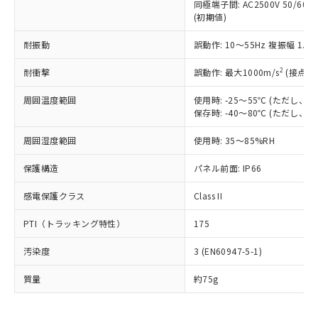
むを得ず変更することがあります。
為替および外国貿易法に定める商品
同極端子間: AC2500V 50/60
在庫状況および標準価格照会結果は、
い合わせください。
(初期値)
（以下｢規制貨物等」という）を輸出
記載している更新日時点での社内デー
*EU RoHS指令（10物質）：
または国外への提供する場合は、日本
記
タに基づき作成されるものであり、閲
説明
鉛(Pb) 1000ppm以下、 水銀(Hg) 1000ppm以下、 カド
耐振動
*中国RoHS10物質の基準値 (GB/T26572)：
誤動作: 10～55Hz 複振幅 1.
国政府の輸出許可(または役務取引許
号
覧された時点での実際の在庫および標
ミウム(Cd) 100ppm以下、
Pb(鉛) :1000ppm、 Hg(水銀) : 1000ppm、 Cd(カドミウ
可)を取得するなどの必要な手続きを
六価クロム(Cr(Ⅵ)) 1000ppm以下、ポリ臭化ビフェニル
ム) : 100ppm、
準価格とは異なる場合があることをご
2
耐衝撃
誤動作: 最大1000m/s
(接点開
類(PBB) 1000ppm以下、ポリ臭化ジフェニルエーテル類
Cr(Ⅵ)(六価クロム) : 1000ppm、 PBBs(ポリ臭化ビフェ
とります。
了承ください。
(PBDE) 1000ppm以下、フタル酸ビス(2-エチルヘキシ
○
一定数以上の在庫あり
ニル類) : 1000ppm、 PBDEs(ポリ臭化ジフェニルエーテ
当社は規制貨物を破棄する場合は、完
ル) (DEHP)(別名：DOP) 1000ppm以下、フタル酸ブチ
正式な納期状況および標準価格はお客
ル類) : 1000ppm、
周囲温度範囲
使用時: -25～55℃ (ただし
ルベンジル（BBP） 1000ppm以下、フタル酸ジブチル
全に破砕するなど、違法に輸出されな
DBP(フタル酸ジブチル) : 1000ppm、 DIBP(フタル酸ジ
様のお取引先、またはお客様担当のオ
保存時: -40～80℃ (ただし
（DBP） 1000ppm以下、フタル酸ジイソブチル
イソブチル) : 1000ppm、 BBP(フタル酸ブチルベンジ
△
一定数には満たないが在庫あり
いよう必要な手段を講じます。
ムロン制御機器販売店・当社販売員に
(DIBP) 1000ppm以下
ル) : 1000ppm、
当社は貴社製品を、核兵器、ミサイ
但し、RoHS指令で産業用監視および制御機器に対する
周囲湿度範囲
DEHP(フタル酸ビス(2-エチルヘキシル)) : 1000ppm
使用時: 35～85%RH
ご相談ください。
適用除外項目は除く。
ル、化学兵器、生物兵器またはその他
－
在庫なし(最新の在庫状況につ
オムロン制御機器販売店や当社販売拠
フタル酸エステル類の４物質については閾値を超える意
武器並びにこれらの製造装置等に一切
保護構造
パネル前面: IP66
いては、お客様のお取引先、ま
図的な使用がないことを確認しています。
点は「
販売ネットワーク
」をご確認
※2 環境保護使用期限
使用いたしません。
たはお客様担当のオムロン制御
ください。
感電保護クラス
Class II
当社は、貴社製品を第三者に販売する
機器販売店・当社販売員にご確
在庫状況および標準価格結果を当社の
※2 対応予定月
「ｅ」：有害物質（10物質）のすべてが基
場合は、上記1、2および3の内容を当
認ください)
事前の承諾なく第三者に漏洩または開
PTI（トラッキング特性）
175
準値以下であることを示します。
該第三者に通知します。また当社は、
示しないようお願いします。
部品在庫の切り替え状況などにより、予定
「10」：通常の使用状況下において有害物
販売先および販売に係わる関係者が違
マイパーツ機能（部品リスト作成サー
空
受注生産機種、また在庫状況の
汚染度
3 (EN60947-5-1)
月が前後することがあります。
質が外部に漏えいし、環境に深刻な影響を
法に輸出するおそれがある場合は、取
ビス）をご利用いただくには、I-Web
白
情報を公開していない機種
及ぼさない年数を意味します。
り引きをいたしません。
メンバーズにご登録されている必要が
質量
約75g
「－」：未確認です。当社販売部門へお問
あります。
い合わせください。
お客様が当ウェブサイト上で当社にご
※3 非含有証明書ダウンロード