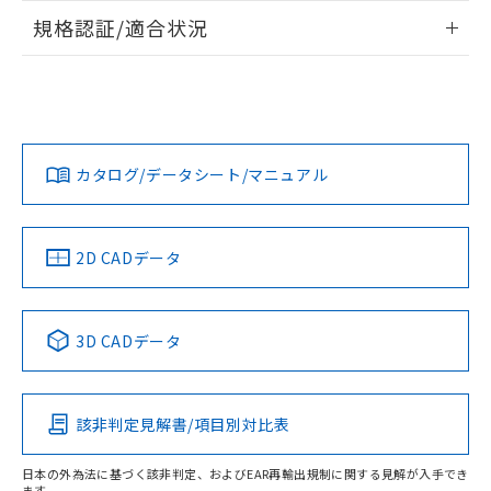
情報更新：2026/7/29
規格認証/適合状況
ログイン/会員登録
EU RoHS
注意事項・凡例
A30NL-MNM-TWA-P102-WBについての規格認証/適合状況に
ついては、「カスタマーサポートセンタ お客様相談室」また
は貴社担当オムロン営業員または販売店にお問い合わせくだ
対応状況
対応予定月
※1
※2
さい。
ダウンロードデータをご利用いただく前に、以下を必ずお読
みください。
カタログ/データシート/マニュアル
対応済み
ソフトウェアの使用条件
お問い合わせ
中国 RoHS
注意事項・凡例
2D CADデータ
中国 RoHS表
※1 ※2
3D CADデータ
Pb
Hg
Cd
Cr(VI)
該非判定見解書/項目別対比表
X
O
O
O
日本の外為法に基づく該非判定、およびEAR再輸出規制に関する見解が入手でき
ます。