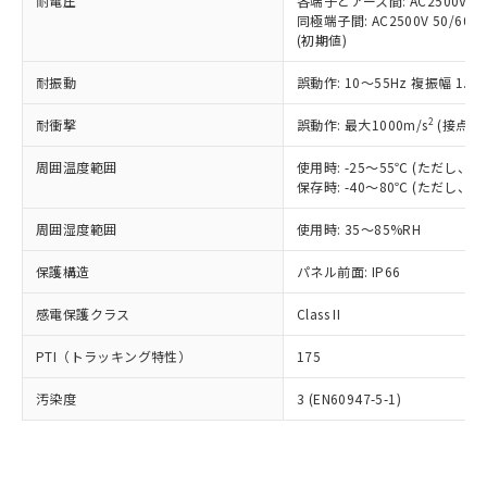
準価格とは異なる場合があることをご
耐電圧
各端子とアース間: AC2500V 50/
類(PBB) 1000ppm以下、ポリ臭化ジフェニルエーテル類
Cr(Ⅵ)(六価クロム) : 1000ppm、 PBBs(ポリ臭化ビフェ
とります。
同極端子間: AC2500V 50/60
了承ください。
(PBDE) 1000ppm以下、フタル酸ビス(2-エチルヘキシ
○
一定数以上の在庫あり
ニル類) : 1000ppm、 PBDEs(ポリ臭化ジフェニルエーテ
当社は規制貨物を破棄する場合は、完
(初期値)
ル) (DEHP)(別名：DOP) 1000ppm以下、フタル酸ブチ
正式な納期状況および標準価格はお客
ル類) : 1000ppm、
ルベンジル（BBP） 1000ppm以下、フタル酸ジブチル
全に破砕するなど、違法に輸出されな
DBP(フタル酸ジブチル) : 1000ppm、 DIBP(フタル酸ジ
様のお取引先、またはお客様担当のオ
（DBP） 1000ppm以下、フタル酸ジイソブチル
イソブチル) : 1000ppm、 BBP(フタル酸ブチルベンジ
△
一定数には満たないが在庫あり
耐振動
誤動作: 10～55Hz 複振幅 1.
いよう必要な手段を講じます。
ムロン制御機器販売店・当社販売員に
(DIBP) 1000ppm以下
ル) : 1000ppm、
当社は貴社製品を、核兵器、ミサイ
但し、RoHS指令で産業用監視および制御機器に対する
DEHP(フタル酸ビス(2-エチルヘキシル)) : 1000ppm
ご相談ください。
2
耐衝撃
適用除外項目は除く。
誤動作: 最大1000m/s
(接点開
ル、化学兵器、生物兵器またはその他
－
在庫なし(最新の在庫状況につ
オムロン制御機器販売店や当社販売拠
フタル酸エステル類の４物質については閾値を超える意
武器並びにこれらの製造装置等に一切
いては、お客様のお取引先、ま
図的な使用がないことを確認しています。
点は「
販売ネットワーク
」をご確認
周囲温度範囲
使用時: -25～55℃ (ただし
※2 環境保護使用期限
使用いたしません。
たはお客様担当のオムロン制御
ください。
保存時: -40～80℃ (ただし
当社は、貴社製品を第三者に販売する
機器販売店・当社販売員にご確
在庫状況および標準価格結果を当社の
※2 対応予定月
「ｅ」：有害物質（10物質）のすべてが基
場合は、上記1、2および3の内容を当
認ください)
事前の承諾なく第三者に漏洩または開
周囲湿度範囲
使用時: 35～85%RH
準値以下であることを示します。
該第三者に通知します。また当社は、
示しないようお願いします。
部品在庫の切り替え状況などにより、予定
「10」：通常の使用状況下において有害物
販売先および販売に係わる関係者が違
保護構造
パネル前面: IP66
マイパーツ機能（部品リスト作成サー
空
受注生産機種、また在庫状況の
月が前後することがあります。
質が外部に漏えいし、環境に深刻な影響を
法に輸出するおそれがある場合は、取
ビス）をご利用いただくには、I-Web
白
情報を公開していない機種
及ぼさない年数を意味します。
り引きをいたしません。
感電保護クラス
Class II
メンバーズにご登録されている必要が
「－」：未確認です。当社販売部門へお問
あります。
い合わせください。
PTI（トラッキング特性）
175
お客様が当ウェブサイト上で当社にご
※3 非含有証明書ダウンロード
登録された部品リストについて、当社
汚染度
3 (EN60947-5-1)
および当社の共同利用者が、当社の製
下記の非含有証明書をダウンロードするこ
品・サービスに関するお客様との取
とができます。
合意する
キャンセル
引・商談に必要な範囲で利用すること
をご了承ください。