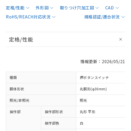
定格/性能
外形図
取りつけ穴加工図
CAD
RoHS/REACH対応状況
規格認証/適合状況
定格/性能
情報更新：2026/05/21
種類
押ボタンスイッチ
胴体形状
丸胴形(φ30mm)
照光/非照光
照光
操作部
操作部形状
丸形 平形
操作部色
白