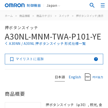
制御機器
Japan
ホーム
>
商品情報
>
商品カテゴリ
>
スイッチ
>
押ボタンスイッチ/表示灯
押ボタンスイッチ
A30NL-MNM-TWA-P101-YE
A30NN / A30NL 押ボタンスイッチ 形式仕様一覧
マイリストに追加
日本語
English
PDF出力
商品概要
押ボタンスイッチ（φ30）, 照光, 金