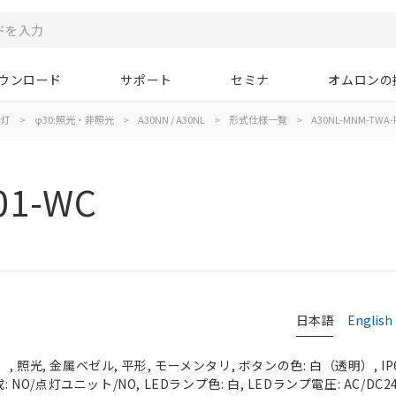
ウンロード
サポート
セミナ
オムロンの
示灯
>
φ30:照光・非照光
>
A30NN / A30NL
>
形式仕様一覧
>
A30NL-MNM-TWA-
01-WC
日本語
English
 照光, 金属ベゼル, 平形, モーメンタリ, ボタンの色: 白（透明）, IP
 NO/点灯ユニット/NO, LEDランプ色: 白, LEDランプ電圧: AC/DC2