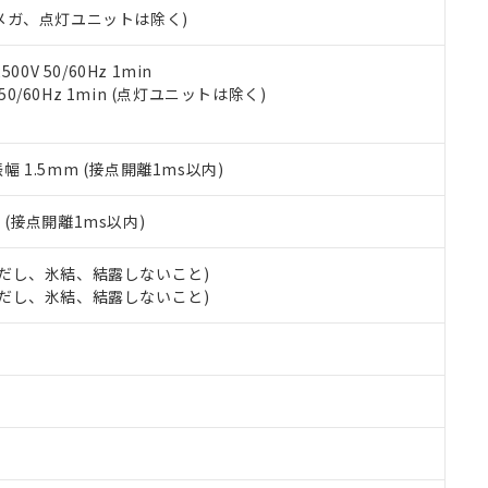
令のフタル酸エステル類４物質の対応では、対応完了までの期間は出
00Vメガ、点灯ユニットは除く)
備考欄に対応日を記載しておりました。
品への在庫切替を完了していることから、特段のことがない限り、20
0V 50/60Hz 1min
す。
 50/60Hz 1min (点灯ユニットは除く)
振幅 1.5mm (接点開離1ms以内)
2
(接点開離1ms以内)
 (ただし、氷結、結露しないこと)
 (ただし、氷結、結露しないこと)