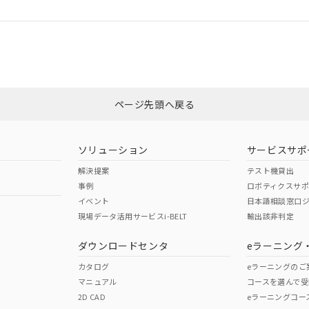
ログイン/会員登録
適合状況については、「カスタマーサポートセンタ お客様相談室」または貴
みください。
非含有証明書
※3
ページ先頭へ戻る
ダウンロードはこちら
ソリューション
サービスサポ
解決提案
テスト機貸出
事例
ロボティクスサ
イベント
日本語相談窓口
現場データ活用サービスi-BELT
輸出該非判定
I)
PBBs
PBDEs
DBP
ダウンロードセンタ
eラーニング
カタログ
eラーニングのご
マニュアル
コースを選んで受
O
O
O
2D CAD
eラーニングコー