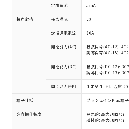
「○」：最大均質
定格電流
5mA
「×」：最大均質
本サービスは
当社は、これ
*EU RoHS指令（10物
「－」：未確認で
鉛(Pb) 1000ppm以下、
くものです。
う）を輸出ま
接点定格
接点構成
2a
記
説明
六価クロム(Cr(Ⅵ)) 1
当社制御機器
などの必要な
フタル酸ビス(2-エチルヘ
号
*中国RoHS10物質の基準値 
ル（DBP） 1000ppm
在庫状況およ
当社は規制貨
Pb(鉛) :1000ppm、 Hg
定格通電電流
10A
但し、RoHS指令で産
のであり、閲
ます。
Cr(Ⅵ)(六価クロム) : 
フタル酸エステル類の４
○
一定数以
DBP(フタル酸ジブチル) :
い。
当社は貴社製
DEHP(フタル酸ビス(2-エ
開閉能力(AC)
抵抗負荷(AC-12): AC24
正式な納期状
置等に一切使
誘導負荷(AC-15): AC24V
当社販売員に
※2 対応予定月
△
一定数に
当社は、貴社
オムロン制御
また当社は、
※2 環境保護使
在庫状況およ
部品在庫の切り替
たしません。
開閉能力(DC)
抵抗負荷(DC-12): DC24
－
在庫なし
す。
誘導負荷(DC-13): DC24
「ｅ」：有害物質
機器販売
マイパーツ機
「10」：通常の
ている必要が
味します。
開閉能力説明
測定条件: 周囲温度 2
空
受注生産
お客様が当ウ
※3 非含有証明
「－」：未確認で
白
が、当社の製
端子仕様
プッシュインPlus端
さい。
下記の非含有証明
※当社の共同
いる法人を指
許容操作頻度
電気的: 最大30回/分
EU RoHS指令（
機械的: 最大60回/分
51物質の非含有証
※本証明書は発行