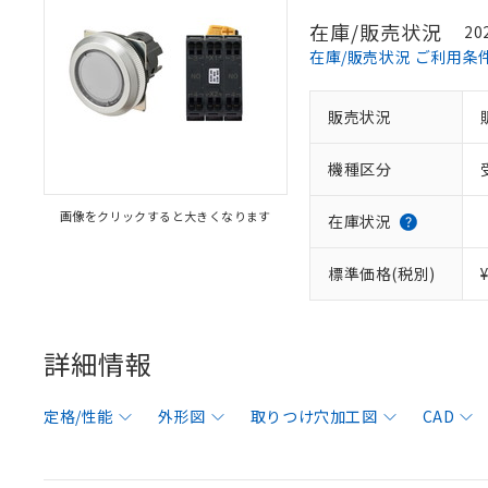
在庫/販売状況
20
在庫/販売状況 ご利用条
販売状況
機種区分
画像をクリックすると大きくなります
在庫状況
標準価格(税別)
詳細情報
定格/性能
外形図
取りつけ穴加工図
CAD