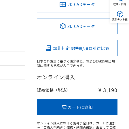
2D CADデータ
在庫・価格
無料テスト機
3D CADデータ
該非判定見解書/項目別対比表
日本の外為法に基づく該非判定、およびEAR再輸出規
制に関する見解が入手できます。
オンライン購入
¥ 3,190
販売価格（税込）
カートに追加
オンライン購入における出荷予定日は、カートに追加
～「ご購入手続き：価格・納期の確認」画面にてご確