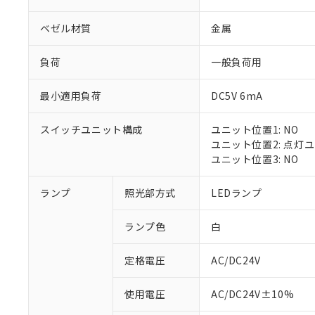
ベゼル材質
金属
負荷
一般負荷用
最小適用負荷
DC5V 6mA
スイッチユニット構成
ユニット位置1: NO
ユニット位置2: 点灯
ユニット位置3: NO
※1 対応状況
ランプ
照光部方式
LEDランプ
対応済み：EU
ランプ色
白
対応予定：EU R
対応予定なし：EU
定格電圧
AC/DC24V
調査・確認中：EU
ご利用条件
非該当品：ライセ
※1 中国RoHS
使用電圧
AC/DC24V±10%
仕入先様の事情に
があります。
以下の条件をお読