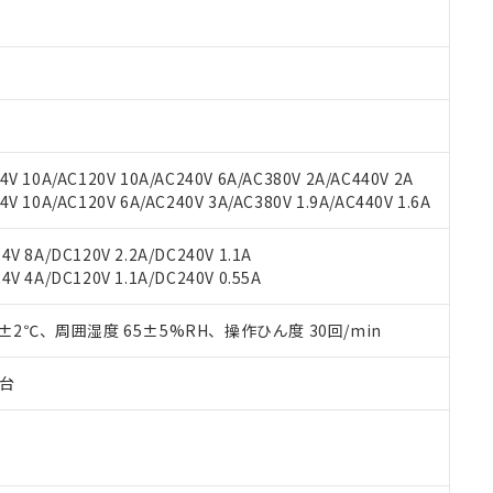
材料含有率が中国RoHSの基準値以下であることを示します。
材料含有率が中国RoHSの基準値を超えていることを示します。
、当社制御機器事業取扱商品の当社在庫状況および標準価格(税抜)
ら貴社製品のうち、外国為替および外国貿易法に定める商品（以下｢
質）：
す。当社販売部門へお問い合わせください。
 水銀(Hg) 1000ppm以下、 カドミウム(Cd) 100ppm以下、
たは国外への提供する場合は、日本国政府の輸出許可(または役務取
000ppm以下、ポリ臭化ビフェニル類(PBB) 1000ppm以下、ポリ臭化ジフェニルエーテル類(P
事業取扱商品の中には、本サービスの対象外となる商品もあること
手続きをとります。
キシル) (DEHP)(別名：DOP) 1000ppm以下、フタル酸ブチルベンジル（BBP） 100
(GB/T26572)：
以下、フタル酸ジイソブチル (DIBP) 1000ppm以下
び標準価格照会結果は、記載している更新日時点での社内データに
物を破棄する場合は、完全に破砕するなど、違法に輸出されないよ
(水銀) : 1000ppm、 Cd(カドミウム) : 100ppm、
業用監視および制御機器に対する適用除外項目は除く。
覧された時点での実際の在庫および標準価格とは異なる場合がある
1000ppm、 PBBs(ポリ臭化ビフェニル類) : 1000ppm、 PBDEs(ポリ臭化ジフェニルエーテル類
物質については閾値を超える意図的な使用がないことを確認しています。
上の在庫あり
 1000ppm、 DIBP(フタル酸ジイソブチル) : 1000ppm、 BBP(フタル酸ブチルベンジル) :
品を、核兵器、ミサイル、化学兵器、生物兵器またはその他武器並
チルヘキシル)) : 1000ppm
V 10A/AC120V 10A/AC240V 6A/AC380V 2A/AC440V 2A
況および標準価格はお客様のお取引先、またはお客様担当のオムロ
用いたしません。
 10A/AC120V 6A/AC240V 3A/AC380V 1.9A/AC440V 1.6A
ご相談ください。
は満たないが在庫あり
製品を第三者に販売する場合は、上記1、2および3の内容を当該第
機器販売店や当社販売拠点は「
販売ネットワーク
」をご確認くだ
販売先および販売に係わる関係者が違法に輸出するおそれがある場
用期限
び標準価格結果を当社の事前の承諾なく第三者に漏洩または開示し
え状況などにより、予定月が前後することがあります。
V 8A/DC120V 2.2A/DC240V 1.1A
(最新の在庫状況については、お客様のお取引先、またはお客様担当
V 4A/DC120V 1.1A/DC240V 0.55A
（10物質）のすべてが基準値以下であることを示します。
店・当社販売員にご確認ください)
能（部品リスト作成サービス）をご利用いただくには、I-Webメン
使用状況下において有害物質が外部に漏えいし、環境に深刻な影響を
あります。
0±2℃、周囲湿度 65±5%RH、操作ひん度 30回/min
機種、また在庫状況の情報を公開していない機種
ェブサイト上で当社にご登録された部品リストについて、当社およ
書ダウンロード
す。当社販売部門へお問い合わせください。
品・サービスに関するお客様との取引・商談に必要な範囲で利用す
合意する
キャンセル
子台
書をダウンロードすることができます。
利用者とは、
"個人情報の共同利用に関して"
の「1.共同利用者の
します。
10物質）の非含有証明書
明書（当社基準）
日時点で非含有を証明するもので、過去に遡って非含有を証明するも