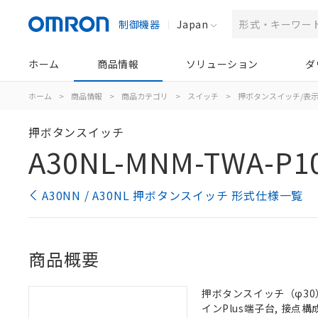
制御機器
Japan
ホーム
商品情報
ソリューション
ダ
ホーム
>
商品情報
>
商品カテゴリ
>
スイッチ
>
押ボタンスイッチ/表
押ボタンスイッチ
A30NL-MNM-TWA-P1
A30NN / A30NL 押ボタンスイッチ 形式仕様一覧
商品概要
押ボタンスイッチ（φ30）,
インPlus端子台, 接点構成: