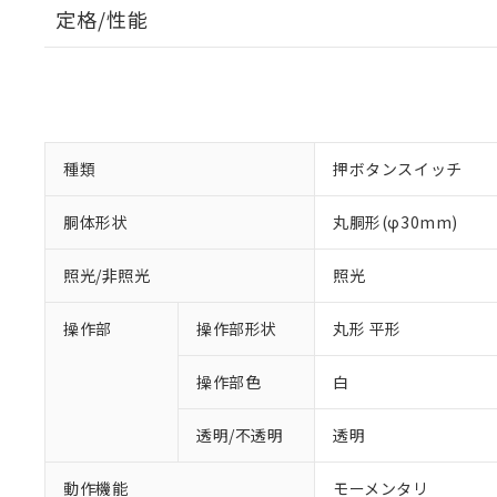
定格/性能
種類
押ボタンスイッチ
胴体形状
丸胴形(φ30mm)
照光/非照光
照光
操作部
操作部形状
丸形 平形
操作部色
白
透明/不透明
透明
動作機能
モーメンタリ