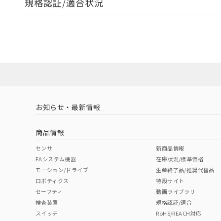
規格認証/適合状況
EU RoHS
注意事項・凡例
A30NL-MNM-TWA-P101-WCについての規格認証/
営業員または販売店にお問い合わせください。
ダウンロードデータをご利用いただく前に、以下を必ずお読
対応状況
対応予定月
※1
※2
ソフトウェアの使用条件
対応済み
お知らせ・最新情報
中国 RoHS
注意事項・凡例
商品情報
中国 RoHS表
※1 ※2
センサ
新商品情報
FAシステム機器
在庫状況/標準価格
Pb
Hg
Cd
Cr(V
モーション/ドライブ
生産終了品/推奨代替品
ロボティクス
特設サイト
セーフティ
動画ライブラリ
検査装置
規格認証/適合
X
O
O
O
スイッチ
RoHS/REACH対応