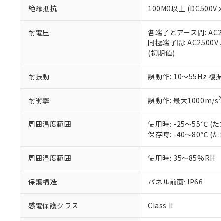
また、RoHS指
絶縁抵抗
100MΩ以上 (DC5
混在することから
既に当社にて対応
耐電圧
各端子とアース間: AC250
り割愛しておりま
同極端子間: AC2500V
(初期値)
耐振動
誤動作: 10～55Hz 複
耐衝撃
誤動作: 最大1000m/s
周囲温度範囲
使用時: -25～55℃
保存時: -40～80℃
周囲湿度範囲
使用時: 35～85%RH
保護構造
パネル前面: IP66
感電保護クラス
Class II