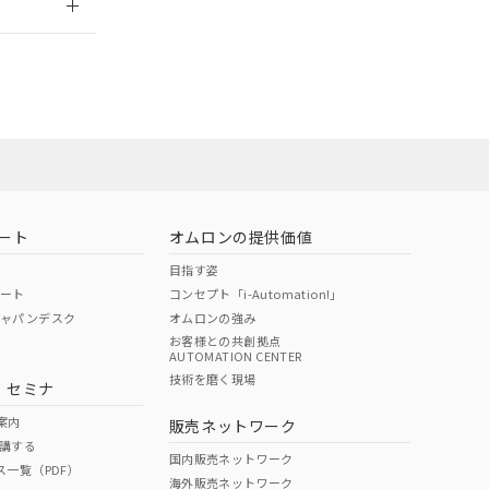
社担当オムロン
お問い合わせ
ート
オムロンの提供価値
目指す姿
ポート
コンセプト「i-Automation!」
ジャパンデスク
オムロンの強み
お客様との共創拠点
AUTOMATION CENTER
DIBP
BBP
DEHP
環境保護
技術を磨く現場
・セミナ
使用期限
案内
販売ネットワーク
講する
O
O
O
10
国内販売ネットワーク
ス一覧（PDF）
海外販売ネットワーク