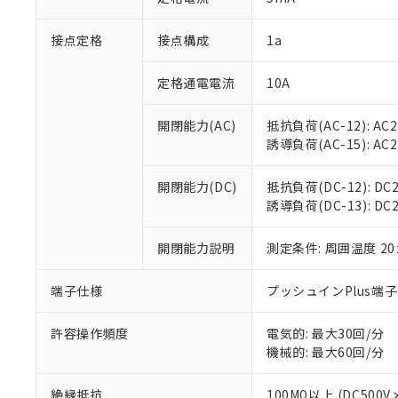
「×」：最大均質
本サービスは
当社は、これ
*EU RoHS指令（10物
「－」：未確認で
鉛(Pb) 1000ppm以下、
接点定格
接点構成
1a
くものです。
う）を輸出ま
記
説明
六価クロム(Cr(Ⅵ)) 1
当社制御機器
などの必要な
フタル酸ビス(2-エチルヘ
号
*中国RoHS10物質の基準値 
ル（DBP） 1000ppm
在庫状況およ
当社は規制貨
定格通電電流
10A
Pb(鉛) :1000ppm、 Hg
但し、RoHS指令で産
のであり、閲
ます。
Cr(Ⅵ)(六価クロム) : 
フタル酸エステル類の４
○
一定数以
DBP(フタル酸ジブチル) :
い。
当社は貴社製
開閉能力(AC)
抵抗負荷(AC-12): AC24
DEHP(フタル酸ビス(2-エ
正式な納期状
置等に一切使
誘導負荷(AC-15): AC24V
当社販売員に
※2 対応予定月
△
一定数に
当社は、貴社
オムロン制御
また当社は、
※2 環境保護使
開閉能力(DC)
抵抗負荷(DC-12): DC24
在庫状況およ
部品在庫の切り替
たしません。
－
在庫なし
誘導負荷(DC-13): DC24
す。
「ｅ」：有害物質
機器販売
マイパーツ機
「10」：通常の
ている必要が
開閉能力説明
測定条件: 周囲温度 2
味します。
空
受注生産
お客様が当ウ
※3 非含有証明
「－」：未確認で
白
が、当社の製
端子仕様
プッシュインPlus端
さい。
下記の非含有証明
※当社の共同
許容操作頻度
電気的: 最大30回/分
いる法人を指
EU RoHS指令（
機械的: 最大60回/分
51物質の非含有証
※本証明書は発行
絶縁抵抗
100MΩ以上 (DC5