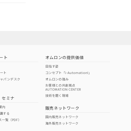
社担当オムロン
お問い合わせ
ート
オムロンの提供価値
目指す姿
ポート
コンセプト「i-Automation!」
ジャパンデスク
オムロンの強み
お客様との共創拠点
AUTOMATION CENTER
DIBP
BBP
DEHP
環境保護
技術を磨く現場
・セミナ
使用期限
案内
販売ネットワーク
講する
O
O
O
10
国内販売ネットワーク
ス一覧（PDF）
海外販売ネットワーク