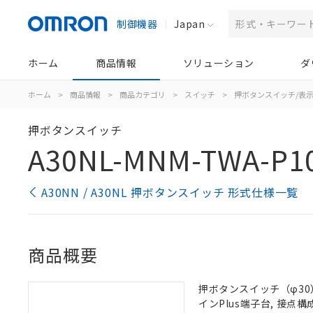
制御機器
Japan
ホーム
商品情報
ソリューション
ダ
ホーム
>
商品情報
>
商品カテゴリ
>
スイッチ
>
押ボタンスイッチ/表
押ボタンスイッチ
A30NL-MNM-TWA-P1
A30NN / A30NL 押ボタンスイッチ 形式仕様一覧
商品概要
押ボタンスイッチ（φ30）,
インPlus端子台, 接点構成: