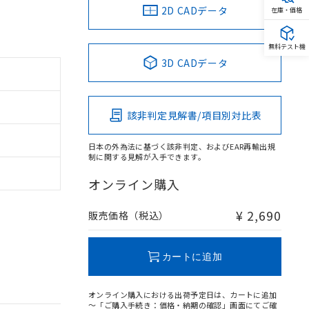
2D CADデータ
在庫・価格
無料テスト機
3D CADデータ
該非判定見解書/項目別対比表
日本の外為法に基づく該非判定、およびEAR再輸出規
制に関する見解が入手できます。
オンライン購入
¥ 2,690
販売価格（税込）
カートに追加
オンライン購入における出荷予定日は、カートに追加
～「ご購入手続き：価格・納期の確認」画面にてご確