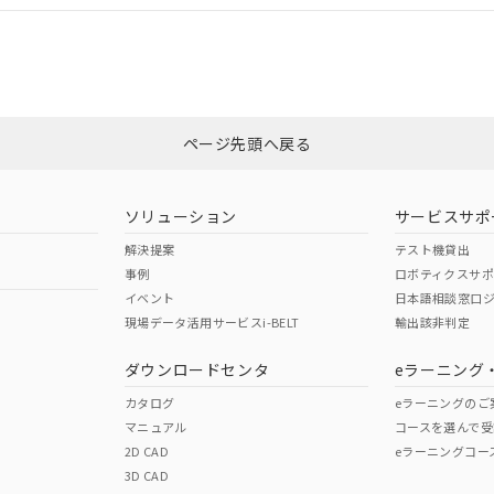
適合状況については、「カスタマーサポートセンタ お客様相談室」または貴
みください。
非含有証明書
※3
ページ先頭へ戻る
ダウンロードはこちら
ソリューション
サービスサポ
解決提案
テスト機貸出
事例
ロボティクスサ
イベント
日本語相談窓口
現場データ活用サービスi-BELT
輸出該非判定
I)
PBBs
PBDEs
DBP
ダウンロードセンタ
eラーニング
カタログ
eラーニングのご
マニュアル
コースを選んで受
O
O
O
2D CAD
eラーニングコー
3D CAD