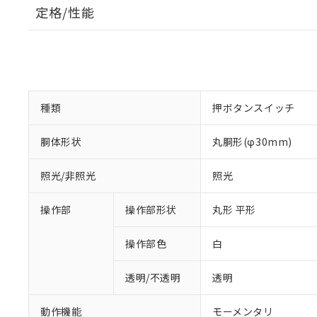
定格/性能
種類
押ボタンスイッチ
胴体形状
丸胴形(φ30mm)
照光/非照光
照光
操作部
操作部形状
丸形 平形
操作部色
白
透明/不透明
透明
動作機能
モーメンタリ