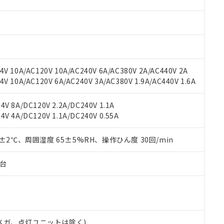
材料含有率が中国RoHSの基準値を超えていることを示します。
、当社制御機器事業取扱商品の当社在庫状況および標準価格(税抜)
ら貴社製品のうち、外国為替および外国貿易法に定める商品（以下｢
質）：
す。当社販売部門へお問い合わせください。
 水銀(Hg) 1000ppm以下、 カドミウム(Cd) 100ppm以下、
たは国外への提供する場合は、日本国政府の輸出許可(または役務取
000ppm以下、ポリ臭化ビフェニル類(PBB) 1000ppm以下、ポリ臭化ジフェニルエーテル類(P
事業取扱商品の中には、本サービスの対象外となる商品もあること
手続きをとります。
キシル) (DEHP)(別名：DOP) 1000ppm以下、フタル酸ブチルベンジル（BBP） 100
(GB/T26572)：
以下、フタル酸ジイソブチル (DIBP) 1000ppm以下
び標準価格照会結果は、記載している更新日時点での社内データに
物を破棄する場合は、完全に破砕するなど、違法に輸出されないよ
(水銀) : 1000ppm、 Cd(カドミウム) : 100ppm、
業用監視および制御機器に対する適用除外項目は除く。
覧された時点での実際の在庫および標準価格とは異なる場合がある
1000ppm、 PBBs(ポリ臭化ビフェニル類) : 1000ppm、 PBDEs(ポリ臭化ジフェニルエーテル類
物質については閾値を超える意図的な使用がないことを確認しています。
上の在庫あり
 1000ppm、 DIBP(フタル酸ジイソブチル) : 1000ppm、 BBP(フタル酸ブチルベンジル) :
品を、核兵器、ミサイル、化学兵器、生物兵器またはその他武器並
V 10A/AC120V 10A/AC240V 6A/AC380V 2A/AC440V 2A
チルヘキシル)) : 1000ppm
況および標準価格はお客様のお取引先、またはお客様担当のオムロ
用いたしません。
 10A/AC120V 6A/AC240V 3A/AC380V 1.9A/AC440V 1.6A
ご相談ください。
は満たないが在庫あり
製品を第三者に販売する場合は、上記1、2および3の内容を当該第
機器販売店や当社販売拠点は「
販売ネットワーク
」をご確認くだ
販売先および販売に係わる関係者が違法に輸出するおそれがある場
用期限
V 8A/DC120V 2.2A/DC240V 1.1A
び標準価格結果を当社の事前の承諾なく第三者に漏洩または開示し
え状況などにより、予定月が前後することがあります。
(最新の在庫状況については、お客様のお取引先、またはお客様担当
V 4A/DC120V 1.1A/DC240V 0.55A
（10物質）のすべてが基準値以下であることを示します。
店・当社販売員にご確認ください)
能（部品リスト作成サービス）をご利用いただくには、I-Webメン
使用状況下において有害物質が外部に漏えいし、環境に深刻な影響を
あります。
0±2℃、周囲湿度 65±5%RH、操作ひん度 30回/min
機種、また在庫状況の情報を公開していない機種
ェブサイト上で当社にご登録された部品リストについて、当社およ
書ダウンロード
す。当社販売部門へお問い合わせください。
品・サービスに関するお客様との取引・商談に必要な範囲で利用す
合意する
キャンセル
子台
書をダウンロードすることができます。
利用者とは、
"個人情報の共同利用に関して"
の「1.共同利用者の
します。
10物質）の非含有証明書
明書（当社基準）
日時点で非含有を証明するもので、過去に遡って非含有を証明するも
00Vメガ、点灯ユニットは除く)