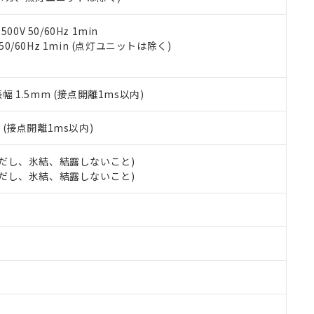
令のフタル酸エステル類４物質の対応では、対応完了までの期間は出
備考欄に対応日を記載しておりました。
品への在庫切替を完了していることから、特段のことがない限り、20
0V 50/60Hz 1min
す。
 50/60Hz 1min (点灯ユニットは除く)
振幅 1.5mm (接点開離1ms以内)
2
(接点開離1ms以内)
 (ただし、氷結、結露しないこと)
 (ただし、氷結、結露しないこと)