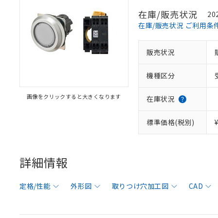
在庫/販売状況
20
在庫/販売状況 ご利用条
販売状況
機種区分
画像をクリックすると大きくなります
在庫状況
標準価格(税別)
詳細情報
定格/性能
外形図
取りつけ穴加工図
CAD