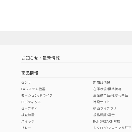
EU RoHS
注意事項・凡例
A30NL-MNM-TWA-P100-WCについての規格認証/
営業員または販売店にお問い合わせください。
ダウンロードデータをご利用いただく前に、以下を必ずお読
対応状況
対応予定月
※1
※2
ソフトウェアの使用条件
対応済み
お知らせ・最新情報
中国 RoHS
注意事項・凡例
商品情報
中国 RoHS表
※1 ※2
センサ
新商品情報
FAシステム機器
在庫状況/標準価格
Pb
Hg
Cd
Cr(V
モーション/ドライブ
生産終了品/推奨代替品
ロボティクス
特設サイト
セーフティ
動画ライブラリ
検査装置
規格認証/適合
X
O
O
O
スイッチ
RoHS/REACH対応
リレー
カタログ/マニュアル訂正