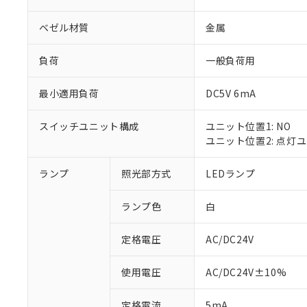
ベゼル材質
金属
負荷
一般負荷用
最小適用負荷
DC5V 6mA
スイッチユニット構成
ユニット位置1: NO
ユニット位置2: 点灯
ランプ
照光部方式
LEDランプ
※1 対応状況
ランプ色
白
対応済み：EU
対応予定：EU R
対応予定なし：EU
定格電圧
AC/DC24V
調査・確認中：EU
ご利用条件
非該当品：ライセ
使用電圧
AC/DC24V±10%
※1 中国RoHS
仕入先様の事情に
があります。
以下の条件をお読
定格電流
5mA
「○」：最大均質