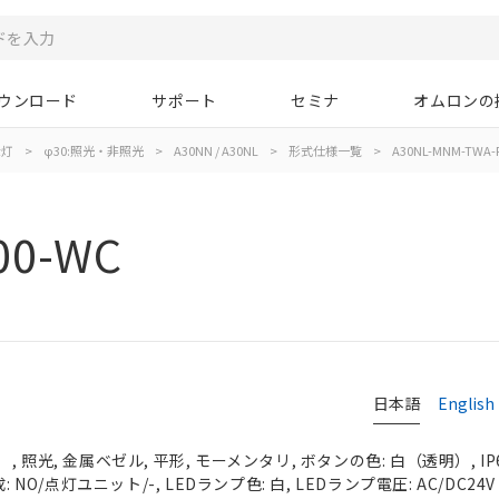
ウンロード
サポート
セミナ
オムロンの
示灯
>
φ30:照光・非照光
>
A30NN / A30NL
>
形式仕様一覧
>
A30NL-MNM-TWA-
00-WC
日本語
English
 照光, 金属ベゼル, 平形, モーメンタリ, ボタンの色: 白（透明）, IP
 NO/点灯ユニット/-, LEDランプ色: 白, LEDランプ電圧: AC/DC24V