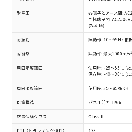
また、RoHS指
混在することから
既に当社にて対応
耐電圧
各端子とアース間: AC250
り割愛しておりま
同極端子間: AC2500V
(初期値)
耐振動
誤動作: 10～55Hz 複
耐衝撃
誤動作: 最大1000m/s
周囲温度範囲
使用時: -25～55℃
保存時: -40～80℃
周囲湿度範囲
使用時: 35～85%RH
保護構造
パネル前面: IP66
感電保護クラス
Class II
PTI（トラッキング特性）
175