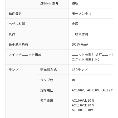
透明/不透明
透明
動作機能
モーメンタリ
ベゼル材質
金属
負荷
一般負荷用
最小適用負荷
DC5V 6mA
スイッチユニット構成
ユニット位置2: 点灯ユニット
ユニット位置3: NC
ランプ
照光部方式
LEDランプ
ランプ色
黄
定格電圧
AC100V、AC110V、AC120V
使用電圧
AC100V±10%
AC110V±10%
※1 対応状況
AC100～130V