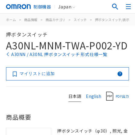
制御機器
Japan
ホーム
>
商品情報
>
商品カテゴリ
>
スイッチ
>
押ボタンスイッチ/表示灯
押ボタンスイッチ
A30NL-MNM-TWA-P002-YD
A30NN / A30NL 押ボタンスイッチ 形式仕様一覧
マイリストに追加
日本語
English
PDF出力
商品概要
押ボタンスイッチ（φ30）, 照光, 金