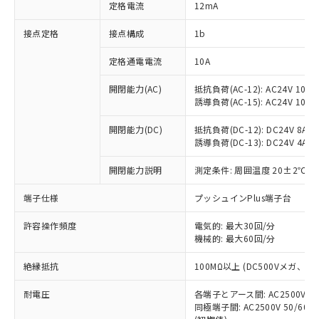
対応済み：EU RoHS指令（10物質）の
定格電流
12mA
非含有に対応した製品が提供可能な商品で
す。
接点定格
接点構成
1b
対応予定：EU RoHS指令（10物質）の非含
ご利用条件
有に対応した製品に切り替える予定のある
定格通電電流
10A
商品です。
開閉能力(AC)
抵抗負荷(AC-12): AC24V 10A/A
対応予定なし：EU RoHS指令（10物質）の
以下の条件をお読みいただき、同意のうえ
誘導負荷(AC-15): AC24V 10A/AC
非含有に非対応の商品で、対応品を出す予
ご利用ください。
定はありません。
開閉能力(DC)
抵抗負荷(DC-12): DC24V 8A/DC
調査・確認中：EU RoHS指令（10物質）の
本サービスは、当社制御機器事業取扱
誘導負荷(DC-13): DC24V 4A/DC
※1 中国RoHS○×表
非含有の対応状況を調査中または確認中の
商品の当社在庫状況および標準価格
商品です。
開閉能力説明
測定条件: 周囲温度 20±2℃、
(税抜)を提供させていただくもので
「○」：最大均質材料含有率が中国RoHSの
非該当品：ライセンス料など無形物で、有
す。
基準値以下であることを示します。
害物質有無と関係のない商品です。
端子仕様
プッシュインPlus端子台
当社制御機器事業取扱商品の中には、
「×」：最大均質材料含有率が中国RoHSの
仕入先様の事情により、非含有部品として
本サービスの対象外となる商品もある
基準値を超えていることを示します。
いたものが、含有品と判明した場合などや
許容操作頻度
電気的: 最大30回/分
当社は、これら貴社製品のうち、外国
ことをご了承ください。
「－」：未確認です。当社販売部門へお問
機械的: 最大60回/分
むを得ず変更することがあります。
為替および外国貿易法に定める商品
在庫状況および標準価格照会結果は、
い合わせください。
（以下｢規制貨物等」という）を輸出
記載している更新日時点での社内デー
絶縁抵抗
100MΩ以上 (DC500Vメガ、
*EU RoHS指令（10物質）：
または国外への提供する場合は、日本
記
タに基づき作成されるものであり、閲
説明
鉛(Pb) 1000ppm以下、 水銀(Hg) 1000ppm以下、 カド
*中国RoHS10物質の基準値 (GB/T26572)：
国政府の輸出許可(または役務取引許
号
覧された時点での実際の在庫および標
ミウム(Cd) 100ppm以下、
耐電圧
Pb(鉛) :1000ppm、 Hg(水銀) : 1000ppm、 Cd(カドミウ
各端子とアース間: AC2500V 50/
可)を取得するなどの必要な手続きを
六価クロム(Cr(Ⅵ)) 1000ppm以下、ポリ臭化ビフェニル
ム) : 100ppm、
準価格とは異なる場合があることをご
同極端子間: AC2500V 50/60
類(PBB) 1000ppm以下、ポリ臭化ジフェニルエーテル類
Cr(Ⅵ)(六価クロム) : 1000ppm、 PBBs(ポリ臭化ビフェ
とります。