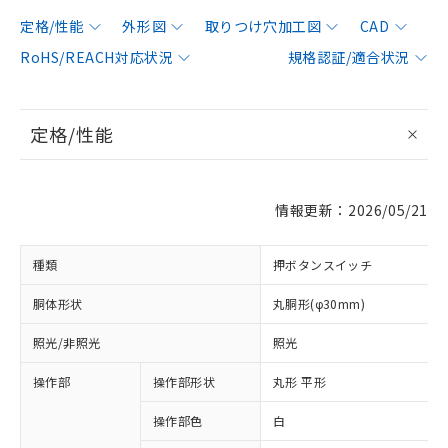
定格/性能
外形図
取りつけ穴加工図
CAD
RoHS/REACH対応状況
規格認証/適合状況
定格/性能
情報更新：2026/05/21
種類
押ボタンスイッチ
胴体形状
丸胴形(φ30mm)
照光/非照光
照光
操作部
操作部形状
丸形 平形
操作部色
白