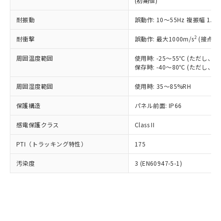
(初期値)
了承ください。
(PBDE) 1000ppm以下、フタル酸ビス(2-エチルヘキシ
○
一定数以上の在庫あり
ニル類) : 1000ppm、 PBDEs(ポリ臭化ジフェニルエーテ
当社は規制貨物を破棄する場合は、完
ル) (DEHP)(別名：DOP) 1000ppm以下、フタル酸ブチ
正式な納期状況および標準価格はお客
ル類) : 1000ppm、
ルベンジル（BBP） 1000ppm以下、フタル酸ジブチル
全に破砕するなど、違法に輸出されな
耐振動
DBP(フタル酸ジブチル) : 1000ppm、 DIBP(フタル酸ジ
誤動作: 10～55Hz 複振幅 1.
様のお取引先、またはお客様担当のオ
（DBP） 1000ppm以下、フタル酸ジイソブチル
イソブチル) : 1000ppm、 BBP(フタル酸ブチルベンジ
△
一定数には満たないが在庫あり
いよう必要な手段を講じます。
ムロン制御機器販売店・当社販売員に
(DIBP) 1000ppm以下
ル) : 1000ppm、
2
耐衝撃
誤動作: 最大1000m/s
(接点開
当社は貴社製品を、核兵器、ミサイ
但し、RoHS指令で産業用監視および制御機器に対する
DEHP(フタル酸ビス(2-エチルヘキシル)) : 1000ppm
ご相談ください。
適用除外項目は除く。
ル、化学兵器、生物兵器またはその他
－
在庫なし(最新の在庫状況につ
オムロン制御機器販売店や当社販売拠
フタル酸エステル類の４物質については閾値を超える意
周囲温度範囲
使用時: -25～55℃ (ただし
武器並びにこれらの製造装置等に一切
いては、お客様のお取引先、ま
図的な使用がないことを確認しています。
点は「
販売ネットワーク
」をご確認
保存時: -40～80℃ (ただし
※2 環境保護使用期限
使用いたしません。
たはお客様担当のオムロン制御
ください。
当社は、貴社製品を第三者に販売する
機器販売店・当社販売員にご確
在庫状況および標準価格結果を当社の
周囲湿度範囲
使用時: 35～85%RH
※2 対応予定月
「ｅ」：有害物質（10物質）のすべてが基
場合は、上記1、2および3の内容を当
認ください)
事前の承諾なく第三者に漏洩または開
準値以下であることを示します。
該第三者に通知します。また当社は、
示しないようお願いします。
保護構造
パネル前面: IP66
部品在庫の切り替え状況などにより、予定
「10」：通常の使用状況下において有害物
販売先および販売に係わる関係者が違
マイパーツ機能（部品リスト作成サー
空
受注生産機種、また在庫状況の
月が前後することがあります。
質が外部に漏えいし、環境に深刻な影響を
法に輸出するおそれがある場合は、取
感電保護クラス
Class II
ビス）をご利用いただくには、I-Web
白
情報を公開していない機種
及ぼさない年数を意味します。
り引きをいたしません。
メンバーズにご登録されている必要が
「－」：未確認です。当社販売部門へお問
PTI（トラッキング特性）
175
あります。
い合わせください。
お客様が当ウェブサイト上で当社にご
※3 非含有証明書ダウンロード
汚染度
3 (EN60947-5-1)
登録された部品リストについて、当社
および当社の共同利用者が、当社の製
下記の非含有証明書をダウンロードするこ
品・サービスに関するお客様との取
とができます。
合意する
キャンセル
引・商談に必要な範囲で利用すること
をご了承ください。
EU RoHS指令（10物質）の非含有証明書
※当社の共同利用者とは、
"個人情報