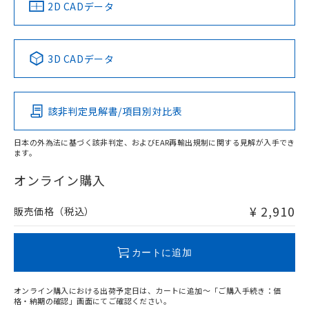
中国 RoHS
注意事項・凡例
2D CADデータ
中国 RoHS表
※1 ※2
3D CADデータ
Pb
Hg
Cd
Cr(VI)
該非判定見解書/項目別対比表
O
O
O
O
日本の外為法に基づく該非判定、およびEAR再輸出規制に関する見解が入手でき
ます。
"対応済み"や非含有の記載がされた商品であっても、流通
在庫等で未対応品が混在する可能性があります。
オンライン購入
非含有品が必要な際は、弊社営業部門もしくは販売店へお
問い合わせください。
¥ 2,910
販売価格（税込）
この製品のRoHS/REACH対応状況ページへ
カートに追加
オンライン購入における出荷予定日は、カートに追加～「ご購入手続き：価
格・納期の確認」画面にてご確認ください。