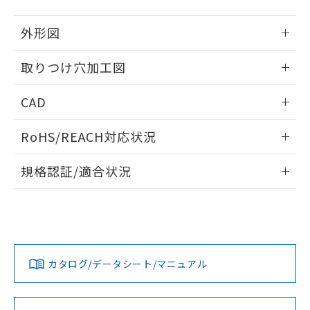
51物質の非含有証明書（当社基準）
の共同利用に関して"
の「1.共同利
※本証明書は発行日時点で非含有を証明す
用者の範囲」に記載されている法人を
外形図
るもので、過去に遡って非含有を証明する
指します。
ものではありません。
情報更新：2026/05/21
取りつけ穴加工図
また、RoHS指令のフタル酸エステル類４
物質の対応では、対応完了までの期間は出
情報更新：2026/05/21
荷製品に未対応品が混在することから備考
CAD
欄に対応日を記載しておりました。
既に当社にて対応品への在庫切替を完了
ログイン/会員登録いただくと、CADデータをダウンロー
RoHS/REACH対応状況
していることから、特段のことがない限
ドすることができます。
り、2022年1月12日より割愛しておりま
情報更新：2026/7/29
す。
規格認証/適合状況
ログイン/会員登録
EU RoHS
注意事項・凡例
A30NL-MNM-TWA-P002-YDについての規格認証/適合状況に
ついては、「カスタマーサポートセンタ お客様相談室」また
は貴社担当オムロン営業員または販売店にお問い合わせくだ
対応状況
対応予定月
※1
※2
さい。
ダウンロードデータをご利用いただく前に、以下を必ずお読
みください。
カタログ/データシート/マニュアル
対応済み
ソフトウェアの使用条件
お問い合わせ