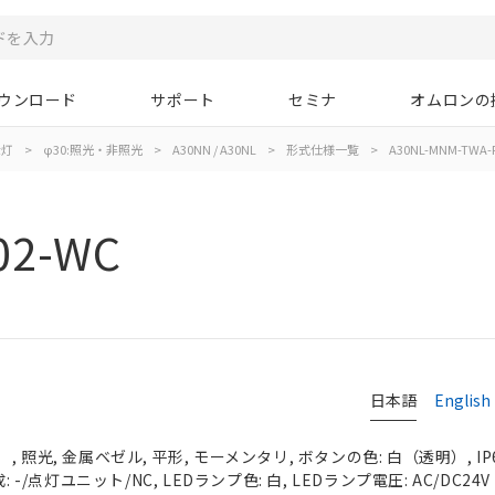
ウンロード
サポート
セミナ
オムロンの
示灯
>
φ30:照光・非照光
>
A30NN / A30NL
>
形式仕様一覧
>
A30NL-MNM-TWA-
02-WC
日本語
English
 照光, 金属ベゼル, 平形, モーメンタリ, ボタンの色: 白（透明）, IP
 -/点灯ユニット/NC, LEDランプ色: 白, LEDランプ電圧: AC/DC24V