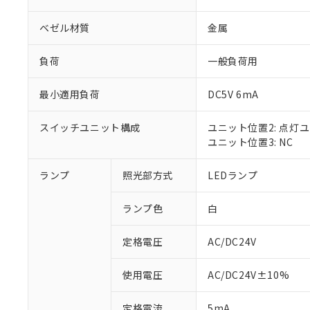
ベゼル材質
金属
負荷
一般負荷用
最小適用負荷
DC5V 6mA
スイッチユニット構成
ユニット位置2: 点灯
ユニット位置3: NC
ランプ
照光部方式
LEDランプ
※1 対応状況
ランプ色
白
対応済み：EU
対応予定：EU R
対応予定なし：EU
定格電圧
AC/DC24V
調査・確認中：EU
ご利用条件
非該当品：ライセ
使用電圧
AC/DC24V±10%
※1 中国RoHS
仕入先様の事情に
があります。
以下の条件をお読
定格電流
5mA
「○」：最大均質