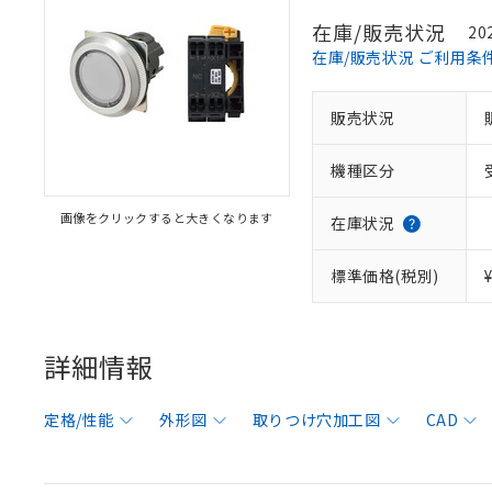
在庫/販売状況
20
在庫/販売状況 ご利用条
販売状況
機種区分
画像をクリックすると大きくなります
在庫状況
標準価格(税別)
詳細情報
定格/性能
外形図
取りつけ穴加工図
CAD