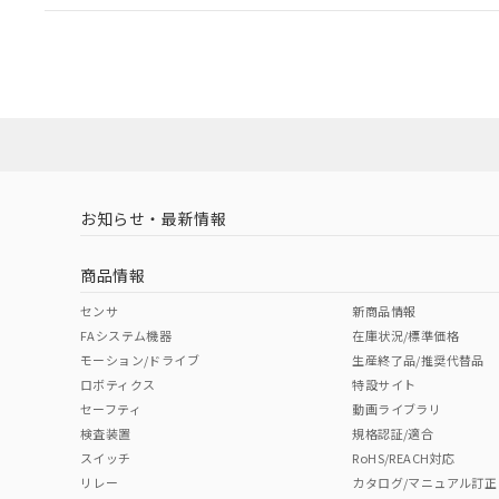
EU RoHS
注意事項・凡例
A30NL-MNM-TWA-P002-WCについての規格認証/
営業員または販売店にお問い合わせください。
ダウンロードデータをご利用いただく前に、以下を必ずお読
対応状況
対応予定月
※1
※2
ソフトウェアの使用条件
対応済み
お知らせ・最新情報
中国 RoHS
注意事項・凡例
商品情報
中国 RoHS表
※1 ※2
センサ
新商品情報
FAシステム機器
在庫状況/標準価格
Pb
Hg
Cd
Cr(V
モーション/ドライブ
生産終了品/推奨代替品
ロボティクス
特設サイト
セーフティ
動画ライブラリ
検査装置
規格認証/適合
X
O
O
O
スイッチ
RoHS/REACH対応
リレー
カタログ/マニュアル訂正