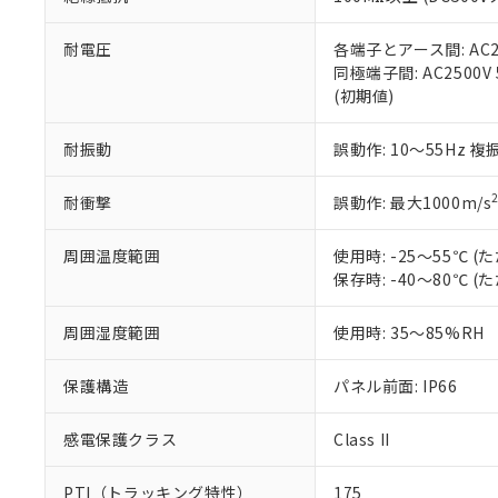
また、RoHS指
混在することから
既に当社にて対応
耐電圧
各端子とアース間: AC250
り割愛しておりま
同極端子間: AC2500V
(初期値)
耐振動
誤動作: 10～55Hz 複
耐衝撃
誤動作: 最大1000m/s
周囲温度範囲
使用時: -25～55℃
保存時: -40～80℃
周囲湿度範囲
使用時: 35～85%RH
保護構造
パネル前面: IP66
感電保護クラス
Class II
PTI（トラッキング特性）
175