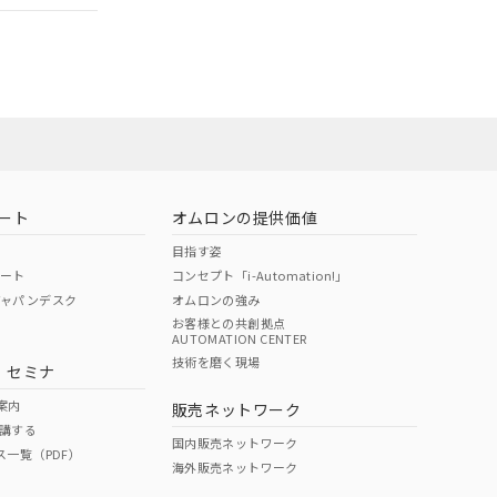
社担当オムロン
お問い合わせ
ート
オムロンの提供価値
目指す姿
ポート
コンセプト「i-Automation!」
ジャパンデスク
オムロンの強み
お客様との共創拠点
AUTOMATION CENTER
DIBP
BBP
DEHP
環境保護
技術を磨く現場
・セミナ
使用期限
案内
販売ネットワーク
講する
O
O
O
10
国内販売ネットワーク
ス一覧（PDF）
海外販売ネットワーク