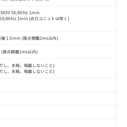
令のフタル酸エステル類４物質の対応では、対応完了までの期間は出
備考欄に対応日を記載しておりました。
品への在庫切替を完了していることから、特段のことがない限り、20
0V 50/60Hz 1min
す。
 50/60Hz 1min (点灯ユニットは除く)
振幅 1.5mm (接点開離1ms以内)
2
(接点開離1ms以内)
 (ただし、氷結、結露しないこと)
 (ただし、氷結、結露しないこと)