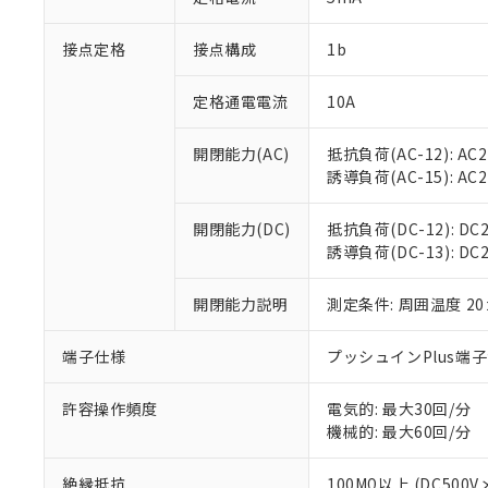
「×」：最大均質
本サービスは
当社は、これ
*EU RoHS指令（10物
「－」：未確認で
鉛(Pb) 1000ppm以下、
接点定格
接点構成
1b
くものです。
う）を輸出ま
記
説明
六価クロム(Cr(Ⅵ)) 1
当社制御機器
などの必要な
フタル酸ビス(2-エチルヘ
号
*中国RoHS10物質の基準値 
ル（DBP） 1000ppm
在庫状況およ
当社は規制貨
定格通電電流
10A
Pb(鉛) :1000ppm、 Hg
但し、RoHS指令で産
のであり、閲
ます。
Cr(Ⅵ)(六価クロム) : 
フタル酸エステル類の４
○
一定数以
DBP(フタル酸ジブチル) :
い。
当社は貴社製
開閉能力(AC)
抵抗負荷(AC-12): AC24
DEHP(フタル酸ビス(2-エ
正式な納期状
置等に一切使
誘導負荷(AC-15): AC24V
当社販売員に
※2 対応予定月
△
一定数に
当社は、貴社
オムロン制御
また当社は、
※2 環境保護使
開閉能力(DC)
抵抗負荷(DC-12): DC24
在庫状況およ
部品在庫の切り替
たしません。
－
在庫なし
誘導負荷(DC-13): DC24
す。
「ｅ」：有害物質
機器販売
マイパーツ機
「10」：通常の
ている必要が
開閉能力説明
測定条件: 周囲温度 2
味します。
空
受注生産
お客様が当ウ
※3 非含有証明
「－」：未確認で
白
が、当社の製
端子仕様
プッシュインPlus端
さい。
下記の非含有証明
※当社の共同
許容操作頻度
電気的: 最大30回/分
いる法人を指
EU RoHS指令（
機械的: 最大60回/分
51物質の非含有証
※本証明書は発行
絶縁抵抗
100MΩ以上 (DC5