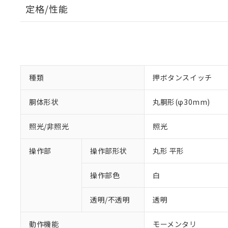
定格/性能
種類
押ボタンスイッチ
胴体形状
丸胴形(φ30mm)
照光/非照光
照光
操作部
操作部形状
丸形 平形
操作部色
白
透明/不透明
透明
動作機能
モーメンタリ