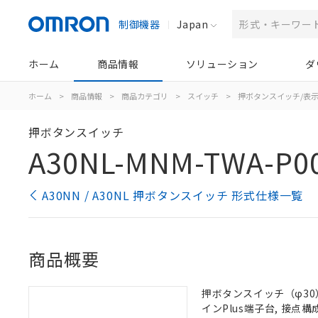
制御機器
Japan
ホーム
商品情報
ソリューション
ダ
ホーム
>
商品情報
>
商品カテゴリ
>
スイッチ
>
押ボタンスイッチ/表
押ボタンスイッチ
A30NL-MNM-TWA-P0
A30NN / A30NL 押ボタンスイッチ 形式仕様一覧
商品概要
押ボタンスイッチ（φ30）,
インPlus端子台, 接点構成: