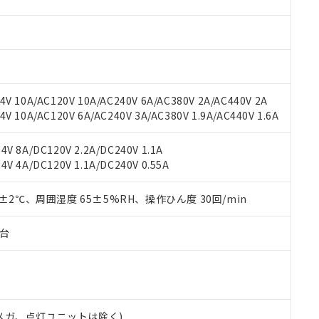
材料含有率が中国RoHSの基準値を超えていることを示します。
、当社制御機器事業取扱商品の当社在庫状況および標準価格(税抜)
ら貴社製品のうち、外国為替および外国貿易法に定める商品（以下｢
質）：
す。当社販売部門へお問い合わせください。
 水銀(Hg) 1000ppm以下、 カドミウム(Cd) 100ppm以下、
たは国外への提供する場合は、日本国政府の輸出許可(または役務取
000ppm以下、ポリ臭化ビフェニル類(PBB) 1000ppm以下、ポリ臭化ジフェニルエーテル類(P
事業取扱商品の中には、本サービスの対象外となる商品もあること
手続きをとります。
キシル) (DEHP)(別名：DOP) 1000ppm以下、フタル酸ブチルベンジル（BBP） 100
(GB/T26572)：
以下、フタル酸ジイソブチル (DIBP) 1000ppm以下
び標準価格照会結果は、記載している更新日時点での社内データに
物を破棄する場合は、完全に破砕するなど、違法に輸出されないよ
(水銀) : 1000ppm、 Cd(カドミウム) : 100ppm、
業用監視および制御機器に対する適用除外項目は除く。
覧された時点での実際の在庫および標準価格とは異なる場合がある
1000ppm、 PBBs(ポリ臭化ビフェニル類) : 1000ppm、 PBDEs(ポリ臭化ジフェニルエーテル類
物質については閾値を超える意図的な使用がないことを確認しています。
上の在庫あり
 1000ppm、 DIBP(フタル酸ジイソブチル) : 1000ppm、 BBP(フタル酸ブチルベンジル) :
品を、核兵器、ミサイル、化学兵器、生物兵器またはその他武器並
V 10A/AC120V 10A/AC240V 6A/AC380V 2A/AC440V 2A
チルヘキシル)) : 1000ppm
況および標準価格はお客様のお取引先、またはお客様担当のオムロ
用いたしません。
 10A/AC120V 6A/AC240V 3A/AC380V 1.9A/AC440V 1.6A
ご相談ください。
は満たないが在庫あり
製品を第三者に販売する場合は、上記1、2および3の内容を当該第
機器販売店や当社販売拠点は「
販売ネットワーク
」をご確認くだ
販売先および販売に係わる関係者が違法に輸出するおそれがある場
用期限
V 8A/DC120V 2.2A/DC240V 1.1A
び標準価格結果を当社の事前の承諾なく第三者に漏洩または開示し
え状況などにより、予定月が前後することがあります。
(最新の在庫状況については、お客様のお取引先、またはお客様担当
V 4A/DC120V 1.1A/DC240V 0.55A
（10物質）のすべてが基準値以下であることを示します。
店・当社販売員にご確認ください)
能（部品リスト作成サービス）をご利用いただくには、I-Webメン
使用状況下において有害物質が外部に漏えいし、環境に深刻な影響を
あります。
0±2℃、周囲湿度 65±5%RH、操作ひん度 30回/min
機種、また在庫状況の情報を公開していない機種
ェブサイト上で当社にご登録された部品リストについて、当社およ
書ダウンロード
す。当社販売部門へお問い合わせください。
品・サービスに関するお客様との取引・商談に必要な範囲で利用す
合意する
キャンセル
子台
書をダウンロードすることができます。
利用者とは、
"個人情報の共同利用に関して"
の「1.共同利用者の
します。
10物質）の非含有証明書
明書（当社基準）
日時点で非含有を証明するもので、過去に遡って非含有を証明するも
00Vメガ、点灯ユニットは除く)