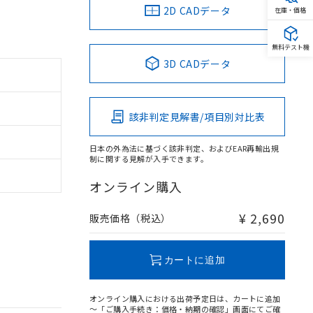
2D CADデータ
在庫・価格
無料テスト機
3D CADデータ
該非判定見解書/項目別対比表
日本の外為法に基づく該非判定、およびEAR再輸出規
制に関する見解が入手できます。
オンライン購入
¥ 2,690
販売価格（税込）
カートに追加
オンライン購入における出荷予定日は、カートに追加
～「ご購入手続き：価格・納期の確認」画面にてご確