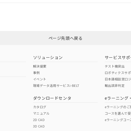
適合状況については、「カスタマーサポートセンタ お客様相談室」または貴
みください。
非含有証明書
※3
ページ先頭へ戻る
ダウンロードはこちら
ソリューション
サービスサポ
解決提案
テスト機貸出
事例
ロボティクスサ
イベント
日本語相談窓口
現場データ活用サービスi-BELT
輸出該非判定
I)
PBBs
PBDEs
DBP
ダウンロードセンタ
eラーニング
カタログ
eラーニングのご
マニュアル
コースを選んで受
O
O
O
2D CAD
eラーニングコー
3D CAD