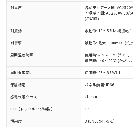
可)を取得するなどの必要な手続きを
六価クロム(Cr(Ⅵ)) 1000ppm以下、ポリ臭化ビフェニル
ム) : 100ppm、
準価格とは異なる場合があることをご
類(PBB) 1000ppm以下、ポリ臭化ジフェニルエーテル類
耐電圧
各端子とアース間: AC2500V 50/
Cr(Ⅵ)(六価クロム) : 1000ppm、 PBBs(ポリ臭化ビフェ
とります。
了承ください。
(PBDE) 1000ppm以下、フタル酸ビス(2-エチルヘキシ
○
一定数以上の在庫あり
ニル類) : 1000ppm、 PBDEs(ポリ臭化ジフェニルエーテ
同極端子間: AC2500V 50/60
当社は規制貨物を破棄する場合は、完
ル) (DEHP)(別名：DOP) 1000ppm以下、フタル酸ブチ
正式な納期状況および標準価格はお客
ル類) : 1000ppm、
(初期値)
ルベンジル（BBP） 1000ppm以下、フタル酸ジブチル
全に破砕するなど、違法に輸出されな
DBP(フタル酸ジブチル) : 1000ppm、 DIBP(フタル酸ジ
様のお取引先、またはお客様担当のオ
（DBP） 1000ppm以下、フタル酸ジイソブチル
イソブチル) : 1000ppm、 BBP(フタル酸ブチルベンジ
△
一定数には満たないが在庫あり
いよう必要な手段を講じます。
ムロン制御機器販売店・当社販売員に
(DIBP) 1000ppm以下
耐振動
誤動作: 10～55Hz 複振幅 1.
ル) : 1000ppm、
当社は貴社製品を、核兵器、ミサイ
但し、RoHS指令で産業用監視および制御機器に対する
DEHP(フタル酸ビス(2-エチルヘキシル)) : 1000ppm
ご相談ください。
適用除外項目は除く。
ル、化学兵器、生物兵器またはその他
－
在庫なし(最新の在庫状況につ
2
オムロン制御機器販売店や当社販売拠
耐衝撃
誤動作: 最大1000m/s
(接点開
フタル酸エステル類の４物質については閾値を超える意
武器並びにこれらの製造装置等に一切
いては、お客様のお取引先、ま
図的な使用がないことを確認しています。
点は「
販売ネットワーク
」をご確認
※2 環境保護使用期限
使用いたしません。
たはお客様担当のオムロン制御
周囲温度範囲
使用時: -25～55℃ (ただし
ください。
当社は、貴社製品を第三者に販売する
保存時: -40～80℃ (ただし
機器販売店・当社販売員にご確
在庫状況および標準価格結果を当社の
※2 対応予定月
「ｅ」：有害物質（10物質）のすべてが基
場合は、上記1、2および3の内容を当
認ください)
事前の承諾なく第三者に漏洩または開
準値以下であることを示します。
周囲湿度範囲
使用時: 35～85%RH
該第三者に通知します。また当社は、
示しないようお願いします。
部品在庫の切り替え状況などにより、予定
「10」：通常の使用状況下において有害物
販売先および販売に係わる関係者が違
マイパーツ機能（部品リスト作成サー
空
受注生産機種、また在庫状況の
保護構造
パネル前面: IP66
月が前後することがあります。
質が外部に漏えいし、環境に深刻な影響を
法に輸出するおそれがある場合は、取
ビス）をご利用いただくには、I-Web
白
情報を公開していない機種
及ぼさない年数を意味します。
り引きをいたしません。
メンバーズにご登録されている必要が
感電保護クラス
Class II
「－」：未確認です。当社販売部門へお問
あります。
い合わせください。
お客様が当ウェブサイト上で当社にご
PTI（トラッキング特性）
175
※3 非含有証明書ダウンロード
登録された部品リストについて、当社
および当社の共同利用者が、当社の製
汚染度
3 (EN60947-5-1)
下記の非含有証明書をダウンロードするこ
品・サービスに関するお客様との取
とができます。
合意する
キャンセル
引・商談に必要な範囲で利用すること