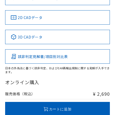
ソフトウェアの使用条件
お問い合わせ
中国 RoHS
注意事項・凡例
2D CADデータ
中国 RoHS表
※1 ※2
3D CADデータ
Pb
Hg
Cd
Cr(VI)
該非判定見解書/項目別対比表
O
O
O
O
日本の外為法に基づく該非判定、およびEAR再輸出規制に関する見解が入手でき
ます。
"対応済み"や非含有の記載がされた商品であっても、流通
在庫等で未対応品が混在する可能性があります。
オンライン購入
非含有品が必要な際は、弊社営業部門もしくは販売店へお
問い合わせください。
¥ 2,690
販売価格（税込）
この製品のRoHS/REACH対応状況ページへ
カートに追加