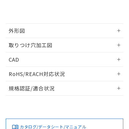
をご了承ください。
EU RoHS指令（10物質）の非含有証明書
※当社の共同利用者とは、
"個人情報
51物質の非含有証明書（当社基準）
の共同利用に関して"
の「1.共同利
※本証明書は発行日時点で非含有を証明す
用者の範囲」に記載されている法人を
るもので、過去に遡って非含有を証明する
指します。
ものではありません。
外形図
また、RoHS指令のフタル酸エステル類４
情報更新：2026/05/21
物質の対応では、対応完了までの期間は出
取りつけ穴加工図
荷製品に未対応品が混在することから備考
欄に対応日を記載しておりました。
情報更新：2026/05/21
CAD
既に当社にて対応品への在庫切替を完了
していることから、特段のことがない限
ログイン/会員登録いただくと、CADデータをダウンロー
り、2022年1月12日より割愛しておりま
RoHS/REACH対応状況
ドすることができます。
す。
情報更新：2026/7/29
規格認証/適合状況
ログイン/会員登録
EU RoHS
注意事項・凡例
A30NL-MNM-TWA-G202-WDについての規格認証/適合状況に
ついては、「カスタマーサポートセンタ お客様相談室」また
は貴社担当オムロン営業員または販売店にお問い合わせくだ
対応状況
対応予定月
※1
※2
さい。
ダウンロードデータをご利用いただく前に、以下を必ずお読
みください。
カタログ/データシート/マニュアル
対応済み