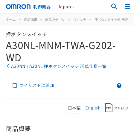
制御機器
Japan
ホーム
>
商品情報
>
商品カテゴリ
>
スイッチ
>
押ボタンスイッチ/表示灯
押ボタンスイッチ
A30NL-MNM-TWA-G202-
WD
A30NN / A30NL 押ボタンスイッチ 形式仕様一覧
マイリストに追加
日本語
English
PDF出力
商品概要