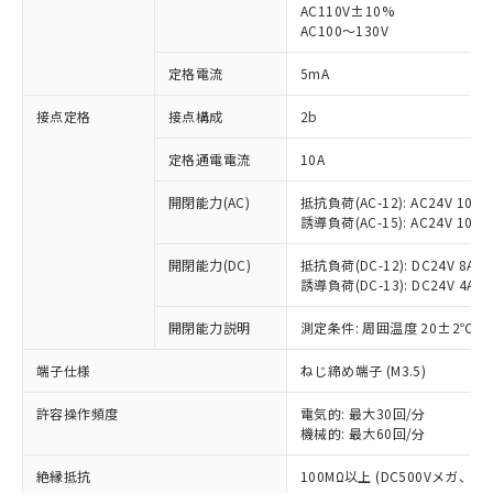
AC110V±10%
AC100～130V
対応済み：EU RoHS指令（10物質）の
非含有に対応した製品が提供可能な商品で
定格電流
5mA
す。
対応予定：EU RoHS指令（10物質）の非含
接点定格
接点構成
2b
ご利用条件
有に対応した製品に切り替える予定のある
商品です。
定格通電電流
10A
対応予定なし：EU RoHS指令（10物質）の
以下の条件をお読みいただき、同意のうえ
非含有に非対応の商品で、対応品を出す予
開閉能力(AC)
抵抗負荷(AC-12): AC24V 10A/A
ご利用ください。
定はありません。
誘導負荷(AC-15): AC24V 10A/AC
調査・確認中：EU RoHS指令（10物質）の
本サービスは、当社制御機器事業取扱
※1 中国RoHS○×表
非含有の対応状況を調査中または確認中の
開閉能力(DC)
抵抗負荷(DC-12): DC24V 8A/DC
商品の当社在庫状況および標準価格
誘導負荷(DC-13): DC24V 4A/DC
商品です。
(税抜)を提供させていただくもので
「○」：最大均質材料含有率が中国RoHSの
非該当品：ライセンス料など無形物で、有
す。
開閉能力説明
測定条件: 周囲温度 20±2℃、
基準値以下であることを示します。
害物質有無と関係のない商品です。
当社制御機器事業取扱商品の中には、
「×」：最大均質材料含有率が中国RoHSの
仕入先様の事情により、非含有部品として
本サービスの対象外となる商品もある
端子仕様
ねじ締め端子 (M3.5)
基準値を超えていることを示します。
いたものが、含有品と判明した場合などや
当社は、これら貴社製品のうち、外国
ことをご了承ください。
「－」：未確認です。当社販売部門へお問
むを得ず変更することがあります。
為替および外国貿易法に定める商品
在庫状況および標準価格照会結果は、
許容操作頻度
電気的: 最大30回/分
い合わせください。
（以下｢規制貨物等」という）を輸出
機械的: 最大60回/分
記載している更新日時点での社内デー
*EU RoHS指令（10物質）：
または国外への提供する場合は、日本
記
タに基づき作成されるものであり、閲
説明
鉛(Pb) 1000ppm以下、 水銀(Hg) 1000ppm以下、 カド
*中国RoHS10物質の基準値 (GB/T26572)：
国政府の輸出許可(または役務取引許
絶縁抵抗
100MΩ以上 (DC500Vメガ、
号
覧された時点での実際の在庫および標
ミウム(Cd) 100ppm以下、
Pb(鉛) :1000ppm、 Hg(水銀) : 1000ppm、 Cd(カドミウ