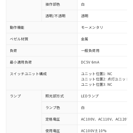
操作部色
白
透明/不透明
透明
動作機能
モーメンタリ
ベゼル材質
金属
負荷
一般負荷用
最小適用負荷
DC5V 6mA
スイッチユニット構成
ユニット位置1: NC
ユニット位置2: 点灯ユニット
ユニット位置3: NC
ランプ
照光部方式
LEDランプ
ランプ色
白
定格電圧
AC100V、AC110V、AC120V
※1 対応状況
使用電圧
AC100V±10%