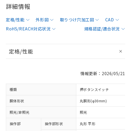
詳細情報
定格/性能
外形図
取りつけ穴加工図
CAD
RoHS/REACH対応状況
規格認証/適合状況
定格/性能
情報更新：2026/05/21
種類
押ボタンスイッチ
胴体形状
丸胴形(φ30mm)
照光/非照光
照光
操作部
操作部形状
丸形 平形