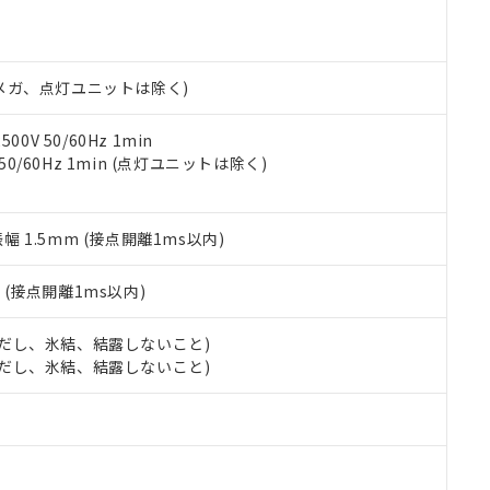
機種、また在庫状況の情報を公開していない機種
ェブサイト上で当社にご登録された部品リストについて、当社およ
書ダウンロード
す。当社販売部門へお問い合わせください。
品・サービスに関するお客様との取引・商談に必要な範囲で利用す
合意する
キャンセル
書をダウンロードすることができます。
利用者とは、
"個人情報の共同利用に関して"
の「1.共同利用者の
00Vメガ、点灯ユニットは除く)
します。
10物質）の非含有証明書
明書（当社基準）
0V 50/60Hz 1min
日時点で非含有を証明するもので、過去に遡って非含有を証明するも
 50/60Hz 1min (点灯ユニットは除く)
令のフタル酸エステル類４物質の対応では、対応完了までの期間は出
備考欄に対応日を記載しておりました。
品への在庫切替を完了していることから、特段のことがない限り、20
振幅 1.5mm (接点開離1ms以内)
す。
2
(接点開離1ms以内)
 (ただし、氷結、結露しないこと)
 (ただし、氷結、結露しないこと)