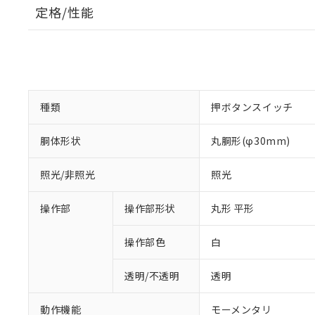
定格/性能
種類
押ボタンスイッチ
胴体形状
丸胴形(φ30mm)
照光/非照光
照光
操作部
操作部形状
丸形 平形
操作部色
白
透明/不透明
透明
動作機能
モーメンタリ