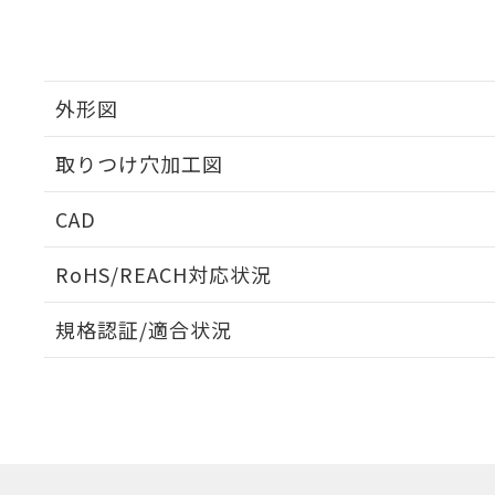
外形図
取りつけ穴加工図
CAD
ログイン/会員登録いただくと、CADデータをダウンロ
RoHS/REACH対応状況
規格認証/適合状況
EU RoHS
注意事項・凡例
A30NL-MNM-TWA-G102-WEについての規格認証/
営業員または販売店にお問い合わせください。
ダウンロードデータをご利用いただく前に、以下を必ずお読
対応状況
対応予定月
※1
※2
ソフトウェアの使用条件
対応済み