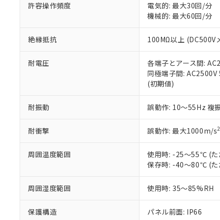
空
受注生産
お客様が当ウ
※3 非含有証明
許容操作頻度
電気的: 最大30回/分
「－」：未確認で
白
が、当社の製
機械的: 最大60回/分
さい。
下記の非含有証明
※当社の共同
絶縁抵抗
100MΩ以上 (DC5
いる法人を指
EU RoHS指令（
51物質の非含有証
耐電圧
各端子とアース間: AC250
※本証明書は発行
同極端子間: AC2500V
また、RoHS指
(初期値)
混在することから
既に当社にて対応
耐振動
誤動作: 10～55Hz 複
り割愛しておりま
耐衝撃
誤動作: 最大1000m/s
周囲温度範囲
使用時: -25～55℃
保存時: -40～80℃
周囲湿度範囲
使用時: 35～85%RH
保護構造
パネル前面: IP66