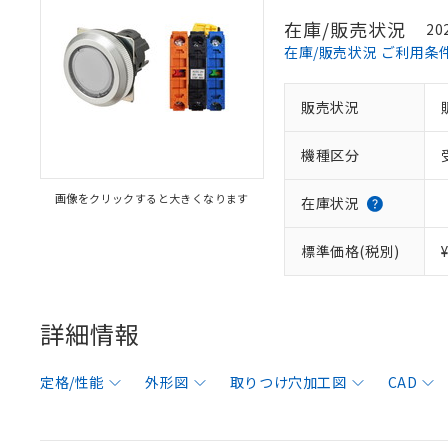
在庫/販売状況
20
在庫/販売状況 ご利用条
販売状況
機種区分
画像をクリックすると大きくなります
在庫状況
標準価格(税別)
詳細情報
定格/性能
外形図
取りつけ穴加工図
CAD