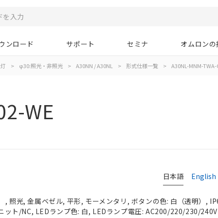
ウンロード
サポート
セミナ
オムロンの
示灯
>
φ30:照光・非照光
>
A30NN / A30NL
>
形式仕様一覧
>
A30NL-MNM-TWA-
02-WE
日本語
English
 照光, 金属ベゼル, 平形, モーメンタリ, ボタンの色: 白（透明）, IP
ット/NC, LEDランプ色: 白, LEDランプ電圧: AC200/220/230/240V