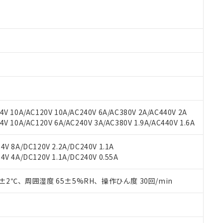
 RoHS指令（10物質）の非含有に対応した製品が提供可能な商品です
oHS指令（10物質）の非含有に対応した製品に切り替える予定のある
 RoHS指令（10物質）の非含有に非対応の商品で、対応品を出す予
 RoHS指令（10物質）の非含有の対応状況を調査中または確認中の
ンス料など無形物で、有害物質有無と関係のない商品です。
○×表
より、非含有部品としていたものが、含有品と判明した場合などやむ
みいただき、同意のうえご利用ください。
材料含有率が中国RoHSの基準値以下であることを示します。
材料含有率が中国RoHSの基準値を超えていることを示します。
、当社制御機器事業取扱商品の当社在庫状況および標準価格(税抜)
ら貴社製品のうち、外国為替および外国貿易法に定める商品（以下｢
質）：
す。当社販売部門へお問い合わせください。
 水銀(Hg) 1000ppm以下、 カドミウム(Cd) 100ppm以下、
たは国外への提供する場合は、日本国政府の輸出許可(または役務取
000ppm以下、ポリ臭化ビフェニル類(PBB) 1000ppm以下、ポリ臭化ジフェニルエーテル類(P
V 10A/AC120V 10A/AC240V 6A/AC380V 2A/AC440V 2A
事業取扱商品の中には、本サービスの対象外となる商品もあること
手続きをとります。
キシル) (DEHP)(別名：DOP) 1000ppm以下、フタル酸ブチルベンジル（BBP） 100
(GB/T26572)：
以下、フタル酸ジイソブチル (DIBP) 1000ppm以下
 10A/AC120V 6A/AC240V 3A/AC380V 1.9A/AC440V 1.6A
び標準価格照会結果は、記載している更新日時点での社内データに
物を破棄する場合は、完全に破砕するなど、違法に輸出されないよ
(水銀) : 1000ppm、 Cd(カドミウム) : 100ppm、
業用監視および制御機器に対する適用除外項目は除く。
覧された時点での実際の在庫および標準価格とは異なる場合がある
1000ppm、 PBBs(ポリ臭化ビフェニル類) : 1000ppm、 PBDEs(ポリ臭化ジフェニルエーテル類
物質については閾値を超える意図的な使用がないことを確認しています。
上の在庫あり
 1000ppm、 DIBP(フタル酸ジイソブチル) : 1000ppm、 BBP(フタル酸ブチルベンジル) :
品を、核兵器、ミサイル、化学兵器、生物兵器またはその他武器並
V 8A/DC120V 2.2A/DC240V 1.1A
チルヘキシル)) : 1000ppm
況および標準価格はお客様のお取引先、またはお客様担当のオムロ
用いたしません。
V 4A/DC120V 1.1A/DC240V 0.55A
ご相談ください。
は満たないが在庫あり
製品を第三者に販売する場合は、上記1、2および3の内容を当該第
機器販売店や当社販売拠点は「
販売ネットワーク
」をご確認くだ
販売先および販売に係わる関係者が違法に輸出するおそれがある場
用期限
0±2℃、周囲湿度 65±5%RH、操作ひん度 30回/min
び標準価格結果を当社の事前の承諾なく第三者に漏洩または開示し
え状況などにより、予定月が前後することがあります。
(最新の在庫状況については、お客様のお取引先、またはお客様担当
（10物質）のすべてが基準値以下であることを示します。
店・当社販売員にご確認ください)
能（部品リスト作成サービス）をご利用いただくには、I-Webメン
使用状況下において有害物質が外部に漏えいし、環境に深刻な影響を
あります。