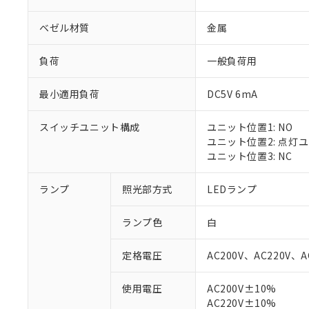
ベゼル材質
金属
負荷
一般負荷用
最小適用負荷
DC5V 6mA
スイッチユニット構成
ユニット位置1: NO
ユニット位置2: 点灯
ユニット位置3: NC
ランプ
照光部方式
LEDランプ
ランプ色
白
定格電圧
AC200V、AC220V、A
使用電圧
AC200V±10%
※1 対応状況
AC220V±10%