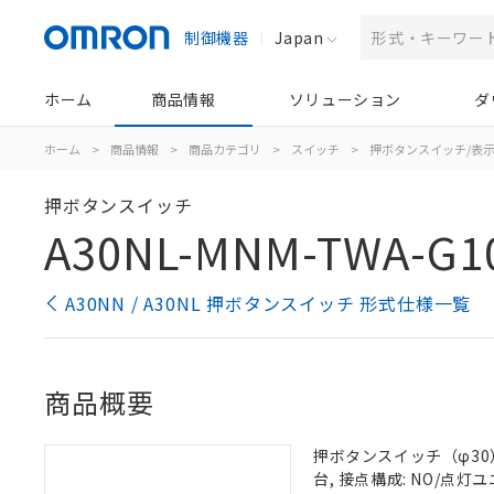
制御機器
Japan
ホーム
商品情報
ソリューション
ダ
ホーム
>
商品情報
>
商品カテゴリ
>
スイッチ
>
押ボタンスイッチ/表
押ボタンスイッチ
A30NL-MNM-TWA-G1
A30NN / A30NL 押ボタンスイッチ 形式仕様一覧
商品概要
押ボタンスイッチ（φ30）,
台, 接点構成: NO/点灯ユニ