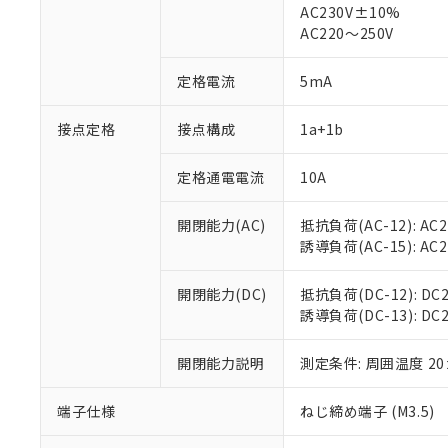
AC230V±10%
対応済み：EU
AC220～250V
対応予定：EU R
対応予定なし：EU
調査・確認中：EU
定格電流
5mA
ご利用条件
非該当品：ライセ
※1 中国RoHS
仕入先様の事情に
接点定格
接点構成
1a+1b
があります。
以下の条件をお読
「○」：最大均質
「×」：最大均質
定格通電電流
10A
本サービスは
当社は、これ
*EU RoHS指令（10物
「－」：未確認で
鉛(Pb) 1000ppm以下、
くものです。
う）を輸出ま
記
説明
六価クロム(Cr(Ⅵ)) 1
開閉能力(AC)
抵抗負荷(AC-12): AC24
当社制御機器
などの必要な
フタル酸ビス(2-エチルヘ
号
*中国RoHS10物質の基準値 
ル（DBP） 1000ppm
誘導負荷(AC-15): AC24V
在庫状況およ
当社は規制貨
Pb(鉛) :1000ppm、 Hg
但し、RoHS指令で産
のであり、閲
ます。
Cr(Ⅵ)(六価クロム) : 
フタル酸エステル類の４
○
一定数以
DBP(フタル酸ジブチル) :
い。
当社は貴社製
開閉能力(DC)
抵抗負荷(DC-12): DC24
DEHP(フタル酸ビス(2-エ
正式な納期状
置等に一切使
誘導負荷(DC-13): DC24
当社販売員に
※2 対応予定月
△
一定数に
当社は、貴社
オムロン制御
また当社は、
※2 環境保護使
開閉能力説明
測定条件: 周囲温度 2
在庫状況およ
部品在庫の切り替
たしません。
－
在庫なし
す。
「ｅ」：有害物質
機器販売
端子仕様
ねじ締め端子 (M3.5)
マイパーツ機
「10」：通常の
ている必要が
味します。