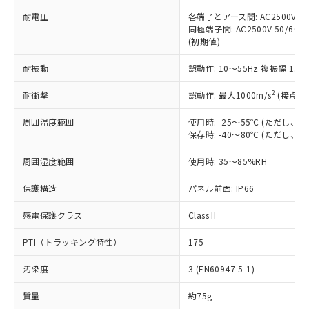
当社は、これら貴社製品のうち、外国
ことをご了承ください。
「－」：未確認です。当社販売部門へお問
むを得ず変更することがあります。
為替および外国貿易法に定める商品
耐電圧
各端子とアース間: AC2500V 50/
在庫状況および標準価格照会結果は、
い合わせください。
同極端子間: AC2500V 50/60
（以下｢規制貨物等」という）を輸出
記載している更新日時点での社内デー
(初期値)
*EU RoHS指令（10物質）：
または国外への提供する場合は、日本
記
タに基づき作成されるものであり、閲
説明
鉛(Pb) 1000ppm以下、 水銀(Hg) 1000ppm以下、 カド
*中国RoHS10物質の基準値 (GB/T26572)：
国政府の輸出許可(または役務取引許
号
覧された時点での実際の在庫および標
ミウム(Cd) 100ppm以下、
Pb(鉛) :1000ppm、 Hg(水銀) : 1000ppm、 Cd(カドミウ
耐振動
誤動作: 10～55Hz 複振幅 1.
可)を取得するなどの必要な手続きを
六価クロム(Cr(Ⅵ)) 1000ppm以下、ポリ臭化ビフェニル
ム) : 100ppm、
準価格とは異なる場合があることをご
類(PBB) 1000ppm以下、ポリ臭化ジフェニルエーテル類
Cr(Ⅵ)(六価クロム) : 1000ppm、 PBBs(ポリ臭化ビフェ
とります。
了承ください。
2
耐衝撃
(PBDE) 1000ppm以下、フタル酸ビス(2-エチルヘキシ
誤動作: 最大1000m/s
(接点開
○
一定数以上の在庫あり
ニル類) : 1000ppm、 PBDEs(ポリ臭化ジフェニルエーテ
当社は規制貨物を破棄する場合は、完
ル) (DEHP)(別名：DOP) 1000ppm以下、フタル酸ブチ
正式な納期状況および標準価格はお客
ル類) : 1000ppm、
ルベンジル（BBP） 1000ppm以下、フタル酸ジブチル
全に破砕するなど、違法に輸出されな
DBP(フタル酸ジブチル) : 1000ppm、 DIBP(フタル酸ジ
様のお取引先、またはお客様担当のオ
周囲温度範囲
使用時: -25～55℃ (ただし
（DBP） 1000ppm以下、フタル酸ジイソブチル
イソブチル) : 1000ppm、 BBP(フタル酸ブチルベンジ
△
一定数には満たないが在庫あり
いよう必要な手段を講じます。
保存時: -40～80℃ (ただし
ムロン制御機器販売店・当社販売員に
(DIBP) 1000ppm以下
ル) : 1000ppm、
当社は貴社製品を、核兵器、ミサイ
但し、RoHS指令で産業用監視および制御機器に対する
DEHP(フタル酸ビス(2-エチルヘキシル)) : 1000ppm
ご相談ください。
適用除外項目は除く。
ル、化学兵器、生物兵器またはその他
周囲湿度範囲
使用時: 35～85%RH
－
在庫なし(最新の在庫状況につ
オムロン制御機器販売店や当社販売拠
フタル酸エステル類の４物質については閾値を超える意
武器並びにこれらの製造装置等に一切
いては、お客様のお取引先、ま
図的な使用がないことを確認しています。
点は「
販売ネットワーク
」をご確認
※2 環境保護使用期限
保護構造
パネル前面: IP66
使用いたしません。
たはお客様担当のオムロン制御
ください。
当社は、貴社製品を第三者に販売する
機器販売店・当社販売員にご確
在庫状況および標準価格結果を当社の
感電保護クラス
Class II
※2 対応予定月
「ｅ」：有害物質（10物質）のすべてが基
場合は、上記1、2および3の内容を当
認ください)
事前の承諾なく第三者に漏洩または開
準値以下であることを示します。
該第三者に通知します。また当社は、
示しないようお願いします。
PTI（トラッキング特性）
175
部品在庫の切り替え状況などにより、予定
「10」：通常の使用状況下において有害物
販売先および販売に係わる関係者が違
マイパーツ機能（部品リスト作成サー
空
受注生産機種、また在庫状況の
月が前後することがあります。
質が外部に漏えいし、環境に深刻な影響を
法に輸出するおそれがある場合は、取
ビス）をご利用いただくには、I-Web
白
情報を公開していない機種
汚染度
3 (EN60947-5-1)
及ぼさない年数を意味します。
り引きをいたしません。
メンバーズにご登録されている必要が
「－」：未確認です。当社販売部門へお問
あります。
質量
約75g
い合わせください。