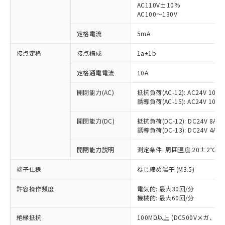
AC110V±10%
AC100～130V
定格電流
5mA
※1 対応状況
接点定格
接点構成
1a+1b
対応済み：EU RoHS指令（10物質）の
定格通電電流
10A
非含有に対応した製品が提供可能な商品で
す。
開閉能力(AC)
抵抗負荷(AC-12): AC24V 10A/A
対応予定：EU RoHS指令（10物質）の非含
誘導負荷(AC-15): AC24V 10A/AC
ご利用条件
有に対応した製品に切り替える予定のある
商品です。
開閉能力(DC)
抵抗負荷(DC-12): DC24V 8A/DC
対応予定なし：EU RoHS指令（10物質）の
誘導負荷(DC-13): DC24V 4A/DC
以下の条件をお読みいただき、同意のうえ
非含有に非対応の商品で、対応品を出す予
ご利用ください。
開閉能力説明
測定条件: 周囲温度 20±2℃、
定はありません。
調査・確認中：EU RoHS指令（10物質）の
本サービスは、当社制御機器事業取扱
端子仕様
※1 中国RoHS○×表
ねじ締め端子 (M3.5)
非含有の対応状況を調査中または確認中の
商品の当社在庫状況および標準価格
商品です。
(税抜)を提供させていただくもので
許容操作頻度
電気的: 最大30回/分
「○」：最大均質材料含有率が中国RoHSの
非該当品：ライセンス料など無形物で、有
す。
機械的: 最大60回/分
基準値以下であることを示します。
害物質有無と関係のない商品です。
当社制御機器事業取扱商品の中には、
「×」：最大均質材料含有率が中国RoHSの
仕入先様の事情により、非含有部品として
絶縁抵抗
100MΩ以上 (DC500Vメガ、
本サービスの対象外となる商品もある
基準値を超えていることを示します。
いたものが、含有品と判明した場合などや