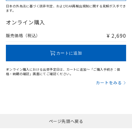
日本の外為法に基づく該非判定、およびEAR再輸出規制に関する見解が入手でき
ます。
"対応済み"や非含有の記載がされた商品であっても、流通
在庫等で未対応品が混在する可能性があります。
オンライン購入
非含有品が必要な際は、弊社営業部門もしくは販売店へお
問い合わせください。
¥ 2,690
販売価格（税込）
この製品のRoHS/REACH対応状況ページへ
カートに追加
オンライン購入における出荷予定日は、カートに追加～「ご購入手続き：価
格・納期の確認」画面にてご確認ください。
カートをみる
ページ先頭へ戻る