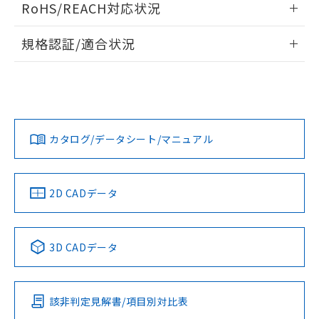
RoHS/REACH対応状況
ドすることができます。
情報更新：2026/7/29
規格認証/適合状況
ログイン/会員登録
EU RoHS
注意事項・凡例
A30NL-MNM-TWA-G102-WDについての規格認証/適合状況に
ついては、「カスタマーサポートセンタ お客様相談室」また
は貴社担当オムロン営業員または販売店にお問い合わせくだ
対応状況
対応予定月
※1
※2
さい。
ダウンロードデータをご利用いただく前に、以下を必ずお読
みください。
カタログ/データシート/マニュアル
対応済み
ソフトウェアの使用条件
お問い合わせ
中国 RoHS
注意事項・凡例
2D CADデータ
中国 RoHS表
※1 ※2
3D CADデータ
Pb
Hg
Cd
Cr(VI)
該非判定見解書/項目別対比表
O
O
O
O