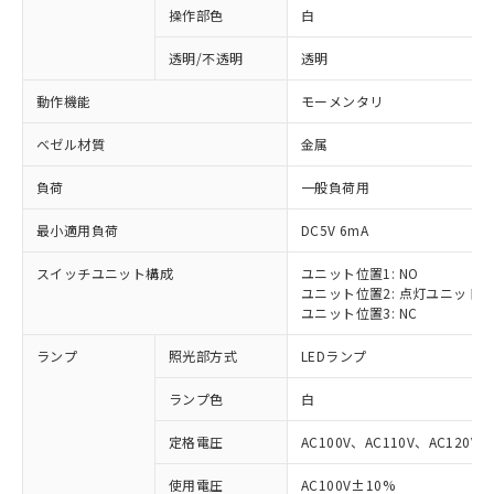
操作部色
白
透明/不透明
透明
動作機能
モーメンタリ
ベゼル材質
金属
負荷
一般負荷用
最小適用負荷
DC5V 6mA
スイッチユニット構成
ユニット位置1: NO
ユニット位置2: 点灯ユニット
ユニット位置3: NC
ランプ
照光部方式
LEDランプ
ランプ色
白
定格電圧
AC100V、AC110V、AC120V
使用電圧
AC100V±10%