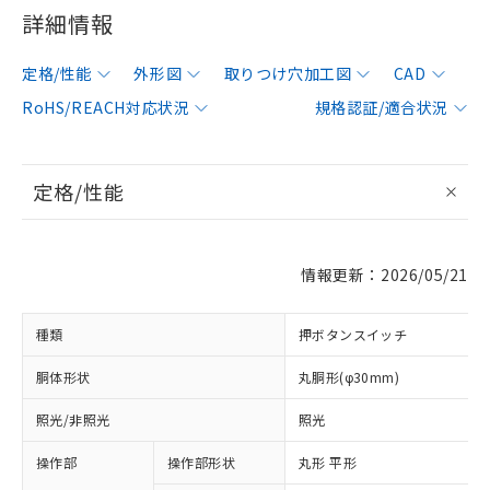
詳細情報
定格/性能
外形図
取りつけ穴加工図
CAD
RoHS/REACH対応状況
規格認証/適合状況
定格/性能
情報更新：2026/05/21
種類
押ボタンスイッチ
胴体形状
丸胴形(φ30mm)
照光/非照光
照光
操作部
操作部形状
丸形 平形