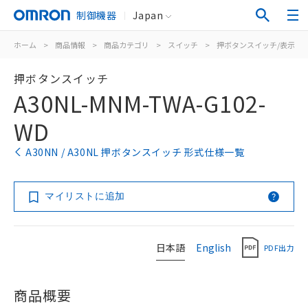
制御機器
Japan
ホーム
>
商品情報
>
商品カテゴリ
>
スイッチ
>
押ボタンスイッチ/表示灯
押ボタンスイッチ
A30NL-MNM-TWA-G102-
WD
A30NN / A30NL 押ボタンスイッチ 形式仕様一覧
マイリストに追加
日本語
English
PDF出力
商品概要