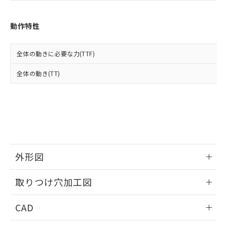
お客様が当ウェブサイト上で当社にご
※3 非含有証明書ダウンロード
登録された部品リストについて、当社
および当社の共同利用者が、当社の製
動作特性
下記の非含有証明書をダウンロードするこ
品・サービスに関するお客様との取
とができます。
合意する
キャンセル
引・商談に必要な範囲で利用すること
全体の動きに必要な力(TTF)
をご了承ください。
EU RoHS指令（10物質）の非含有証明書
※当社の共同利用者とは、
"個人情報
51物質の非含有証明書（当社基準）
全体の動き(TT)
の共同利用に関して"
の「1.共同利
※本証明書は発行日時点で非含有を証明す
用者の範囲」に記載されている法人を
るもので、過去に遡って非含有を証明する
指します。
ものではありません。
また、RoHS指令のフタル酸エステル類４
物質の対応では、対応完了までの期間は出
荷製品に未対応品が混在することから備考
欄に対応日を記載しておりました。
外形図
既に当社にて対応品への在庫切替を完了
していることから、特段のことがない限
情報更新：2026/05/21
り、2022年1月12日より割愛しておりま
取りつけ穴加工図
す。
情報更新：2026/05/21
CAD
ログイン/会員登録いただくと、CADデータをダウンロー