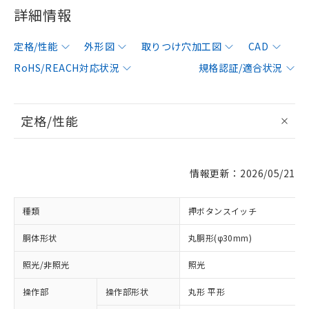
詳細情報
定格/性能
外形図
取りつけ穴加工図
CAD
RoHS/REACH対応状況
規格認証/適合状況
定格/性能
情報更新：2026/05/21
種類
押ボタンスイッチ
胴体形状
丸胴形(φ30mm)
照光/非照光
照光
操作部
操作部形状
丸形 平形