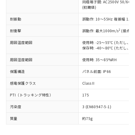
むを得ず変更することがあります。
為替および外国貿易法に定める商品
同極端子間: AC2500V 50/60
在庫状況および標準価格照会結果は、
い合わせください。
(初期値)
（以下｢規制貨物等」という）を輸出
記載している更新日時点での社内デー
*EU RoHS指令（10物質）：
または国外への提供する場合は、日本
記
タに基づき作成されるものであり、閲
説明
鉛(Pb) 1000ppm以下、 水銀(Hg) 1000ppm以下、 カド
耐振動
*中国RoHS10物質の基準値 (GB/T26572)：
誤動作: 10～55Hz 複振幅 1.
国政府の輸出許可(または役務取引許
号
覧された時点での実際の在庫および標
ミウム(Cd) 100ppm以下、
Pb(鉛) :1000ppm、 Hg(水銀) : 1000ppm、 Cd(カドミウ
可)を取得するなどの必要な手続きを
六価クロム(Cr(Ⅵ)) 1000ppm以下、ポリ臭化ビフェニル
ム) : 100ppm、
準価格とは異なる場合があることをご
2
耐衝撃
誤動作: 最大1000m/s
(接点開
類(PBB) 1000ppm以下、ポリ臭化ジフェニルエーテル類
Cr(Ⅵ)(六価クロム) : 1000ppm、 PBBs(ポリ臭化ビフェ
とります。
了承ください。
(PBDE) 1000ppm以下、フタル酸ビス(2-エチルヘキシ
○
一定数以上の在庫あり
ニル類) : 1000ppm、 PBDEs(ポリ臭化ジフェニルエーテ
当社は規制貨物を破棄する場合は、完
ル) (DEHP)(別名：DOP) 1000ppm以下、フタル酸ブチ
正式な納期状況および標準価格はお客
ル類) : 1000ppm、
周囲温度範囲
使用時: -25～55℃ (ただし
ルベンジル（BBP） 1000ppm以下、フタル酸ジブチル
全に破砕するなど、違法に輸出されな
DBP(フタル酸ジブチル) : 1000ppm、 DIBP(フタル酸ジ
様のお取引先、またはお客様担当のオ
保存時: -40～80℃ (ただし
（DBP） 1000ppm以下、フタル酸ジイソブチル
イソブチル) : 1000ppm、 BBP(フタル酸ブチルベンジ
△
一定数には満たないが在庫あり
いよう必要な手段を講じます。
ムロン制御機器販売店・当社販売員に
(DIBP) 1000ppm以下
ル) : 1000ppm、
当社は貴社製品を、核兵器、ミサイ
但し、RoHS指令で産業用監視および制御機器に対する
周囲湿度範囲
DEHP(フタル酸ビス(2-エチルヘキシル)) : 1000ppm
使用時: 35～85%RH
ご相談ください。
適用除外項目は除く。
ル、化学兵器、生物兵器またはその他
－
在庫なし(最新の在庫状況につ
オムロン制御機器販売店や当社販売拠
フタル酸エステル類の４物質については閾値を超える意
武器並びにこれらの製造装置等に一切
保護構造
パネル前面: IP66
いては、お客様のお取引先、ま
図的な使用がないことを確認しています。
点は「
販売ネットワーク
」をご確認
※2 環境保護使用期限
使用いたしません。
たはお客様担当のオムロン制御
ください。
感電保護クラス
Class II
当社は、貴社製品を第三者に販売する
機器販売店・当社販売員にご確
在庫状況および標準価格結果を当社の
※2 対応予定月
「ｅ」：有害物質（10物質）のすべてが基
場合は、上記1、2および3の内容を当
認ください)
事前の承諾なく第三者に漏洩または開
PTI（トラッキング特性）
175
準値以下であることを示します。
該第三者に通知します。また当社は、
示しないようお願いします。
部品在庫の切り替え状況などにより、予定
「10」：通常の使用状況下において有害物
販売先および販売に係わる関係者が違
マイパーツ機能（部品リスト作成サー
空
受注生産機種、また在庫状況の
汚染度
3 (EN60947-5-1)
月が前後することがあります。
質が外部に漏えいし、環境に深刻な影響を
法に輸出するおそれがある場合は、取
ビス）をご利用いただくには、I-Web
白
情報を公開していない機種
及ぼさない年数を意味します。
り引きをいたしません。
メンバーズにご登録されている必要が
質量
約75g
「－」：未確認です。当社販売部門へお問
あります。
い合わせください。
お客様が当ウェブサイト上で当社にご
※3 非含有証明書ダウンロード