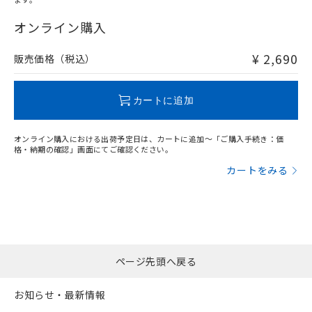
"対応済み"や非含有の記載がされた商品であっても、流通
在庫等で未対応品が混在する可能性があります。
オンライン購入
非含有品が必要な際は、弊社営業部門もしくは販売店へお
問い合わせください。
¥ 2,690
販売価格（税込）
この製品のRoHS/REACH対応状況ページへ
カートに追加
オンライン購入における出荷予定日は、カートに追加～「ご購入手続き：価
格・納期の確認」画面にてご確認ください。
カートをみる
ページ先頭へ戻る
お知らせ・最新情報