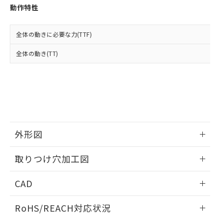
登録された部品リストについて、当社
動作特性
および当社の共同利用者が、当社の製
下記の非含有証明書をダウンロードするこ
品・サービスに関するお客様との取
とができます。
合意する
キャンセル
引・商談に必要な範囲で利用すること
全体の動きに必要な力(TTF)
をご了承ください。
EU RoHS指令（10物質）の非含有証明書
全体の動き(TT)
※当社の共同利用者とは、
"個人情報
51物質の非含有証明書（当社基準）
の共同利用に関して"
の「1.共同利
※本証明書は発行日時点で非含有を証明す
用者の範囲」に記載されている法人を
るもので、過去に遡って非含有を証明する
指します。
ものではありません。
また、RoHS指令のフタル酸エステル類４
物質の対応では、対応完了までの期間は出
荷製品に未対応品が混在することから備考
外形図
欄に対応日を記載しておりました。
既に当社にて対応品への在庫切替を完了
情報更新：2026/05/21
していることから、特段のことがない限
取りつけ穴加工図
り、2022年1月12日より割愛しておりま
す。
情報更新：2026/05/21
CAD
ログイン/会員登録いただくと、CADデータをダウンロー
RoHS/REACH対応状況
ドすることができます。