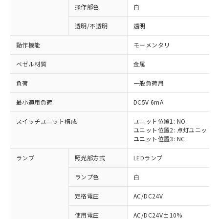
操作部色
白
透明/不透明
透明
動作機能
モーメンタリ
ベゼル材質
金属
負荷
一般負荷用
最小適用負荷
DC5V 6mA
スイッチユニット構成
ユニット位置1: NO
ユニット位置2: 点灯ユニット
ユニット位置3: NC
ランプ
照光部方式
LEDランプ
ランプ色
白
定格電圧
AC/DC24V
使用電圧
AC/DC24V±10%