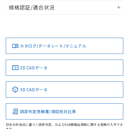
情報更新：2026/7/29
規格認証/適合状況
ログイン/会員登録
EU RoHS
注意事項・凡例
A30NL-MNM-TWA-G102-WCについての規格認証/適合状況に
ついては、「カスタマーサポートセンタ お客様相談室」また
は貴社担当オムロン営業員または販売店にお問い合わせくだ
対応状況
対応予定月
※1
※2
さい。
ダウンロードデータをご利用いただく前に、以下を必ずお読
みください。
カタログ/データシート/マニュアル
対応済み
ソフトウェアの使用条件
お問い合わせ
中国 RoHS
注意事項・凡例
2D CADデータ
中国 RoHS表
※1 ※2
3D CADデータ
Pb
Hg
Cd
Cr(VI)
該非判定見解書/項目別対比表
X
O
O
O
日本の外為法に基づく該非判定、およびEAR再輸出規制に関する見解が入手でき
ます。