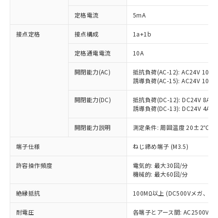
定格電流
5mA
※1 対応状況
接点定格
接点構成
1a+1b
定格通電電流
10A
対応済み：EU RoHS指令（10物質）の
非含有に対応した製品が提供可能な商品で
開閉能力(AC)
抵抗負荷(AC-12): AC24V 10A/A
す。
誘導負荷(AC-15): AC24V 10A/AC
対応予定：EU RoHS指令（10物質）の非含
ご利用条件
有に対応した製品に切り替える予定のある
開閉能力(DC)
抵抗負荷(DC-12): DC24V 8A/DC
商品です。
誘導負荷(DC-13): DC24V 4A/DC
対応予定なし：EU RoHS指令（10物質）の
以下の条件をお読みいただき、同意のうえ
非含有に非対応の商品で、対応品を出す予
開閉能力説明
測定条件: 周囲温度 20±2℃、
ご利用ください。
定はありません。
端子仕様
ねじ締め端子 (M3.5)
調査・確認中：EU RoHS指令（10物質）の
本サービスは、当社制御機器事業取扱
※1 中国RoHS○×表
非含有の対応状況を調査中または確認中の
商品の当社在庫状況および標準価格
許容操作頻度
電気的: 最大30回/分
商品です。
(税抜)を提供させていただくもので
機械的: 最大60回/分
「○」：最大均質材料含有率が中国RoHSの
非該当品：ライセンス料など無形物で、有
す。
基準値以下であることを示します。
害物質有無と関係のない商品です。
当社制御機器事業取扱商品の中には、
絶縁抵抗
100MΩ以上 (DC500Vメガ、
「×」：最大均質材料含有率が中国RoHSの
仕入先様の事情により、非含有部品として
本サービスの対象外となる商品もある
基準値を超えていることを示します。
いたものが、含有品と判明した場合などや
当社は、これら貴社製品のうち、外国
耐電圧
各端子とアース間: AC2500V 50/
ことをご了承ください。
「－」：未確認です。当社販売部門へお問