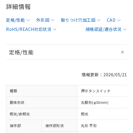
詳細情報
定格/性能
外形図
取りつけ穴加工図
CAD
RoHS/REACH対応状況
規格認証/適合状況
定格/性能
情報更新：2026/05/21
種類
押ボタンスイッチ
胴体形状
丸胴形(φ30mm)
照光/非照光
照光
操作部
操作部形状
丸形 平形