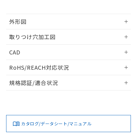
EU RoHS指令（10物質）の非含有証明書
※当社の共同利用者とは、
"個人情報
51物質の非含有証明書（当社基準）
の共同利用に関して"
の「1.共同利
※本証明書は発行日時点で非含有を証明す
用者の範囲」に記載されている法人を
るもので、過去に遡って非含有を証明する
外形図
指します。
ものではありません。
また、RoHS指令のフタル酸エステル類４
情報更新：2026/05/21
取りつけ穴加工図
物質の対応では、対応完了までの期間は出
荷製品に未対応品が混在することから備考
情報更新：2026/05/21
CAD
欄に対応日を記載しておりました。
既に当社にて対応品への在庫切替を完了
ログイン/会員登録いただくと、CADデータをダウンロー
していることから、特段のことがない限
RoHS/REACH対応状況
ドすることができます。
り、2022年1月12日より割愛しておりま
す。
情報更新：2026/7/29
規格認証/適合状況
ログイン/会員登録
EU RoHS
注意事項・凡例
A30NL-MNM-TWA-G101-WCについての規格認証/適合状況に
ついては、「カスタマーサポートセンタ お客様相談室」また
は貴社担当オムロン営業員または販売店にお問い合わせくだ
対応状況
対応予定月
※1
※2
さい。
ダウンロードデータをご利用いただく前に、以下を必ずお読
みください。
カタログ/データシート/マニュアル
対応済み
ソフトウェアの使用条件
お問い合わせ