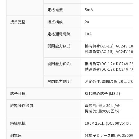
対応済み：EU RoHS指令（10物質）の
定格電流
5mA
非含有に対応した製品が提供可能な商品で
す。
接点定格
接点構成
2a
対応予定：EU RoHS指令（10物質）の非含
ご利用条件
有に対応した製品に切り替える予定のある
定格通電電流
10A
商品です。
対応予定なし：EU RoHS指令（10物質）の
開閉能力(AC)
抵抗負荷(AC-12): AC24V 10A/A
以下の条件をお読みいただき、同意のうえ
非含有に非対応の商品で、対応品を出す予
誘導負荷(AC-15): AC24V 10A/AC
ご利用ください。
定はありません。
調査・確認中：EU RoHS指令（10物質）の
開閉能力(DC)
抵抗負荷(DC-12): DC24V 8A/DC
本サービスは、当社制御機器事業取扱
※1 中国RoHS○×表
非含有の対応状況を調査中または確認中の
誘導負荷(DC-13): DC24V 4A/DC
商品の当社在庫状況および標準価格
商品です。
(税抜)を提供させていただくもので
「○」：最大均質材料含有率が中国RoHSの
開閉能力説明
測定条件: 周囲温度 20±2℃、
非該当品：ライセンス料など無形物で、有
す。
基準値以下であることを示します。
害物質有無と関係のない商品です。
当社制御機器事業取扱商品の中には、
端子仕様
ねじ締め端子 (M3.5)
「×」：最大均質材料含有率が中国RoHSの
仕入先様の事情により、非含有部品として
本サービスの対象外となる商品もある
基準値を超えていることを示します。
いたものが、含有品と判明した場合などや
当社は、これら貴社製品のうち、外国
ことをご了承ください。
許容操作頻度
電気的: 最大30回/分
「－」：未確認です。当社販売部門へお問
むを得ず変更することがあります。
為替および外国貿易法に定める商品
在庫状況および標準価格照会結果は、
機械的: 最大60回/分
い合わせください。
（以下｢規制貨物等」という）を輸出
記載している更新日時点での社内デー
*EU RoHS指令（10物質）：
または国外への提供する場合は、日本
絶縁抵抗
100MΩ以上 (DC500Vメガ、
記
タに基づき作成されるものであり、閲
説明
鉛(Pb) 1000ppm以下、 水銀(Hg) 1000ppm以下、 カド
*中国RoHS10物質の基準値 (GB/T26572)：
国政府の輸出許可(または役務取引許
号
覧された時点での実際の在庫および標
ミウム(Cd) 100ppm以下、
Pb(鉛) :1000ppm、 Hg(水銀) : 1000ppm、 Cd(カドミウ
可)を取得するなどの必要な手続きを
耐電圧
各端子とアース間: AC2500V 50/
六価クロム(Cr(Ⅵ)) 1000ppm以下、ポリ臭化ビフェニル
ム) : 100ppm、
準価格とは異なる場合があることをご