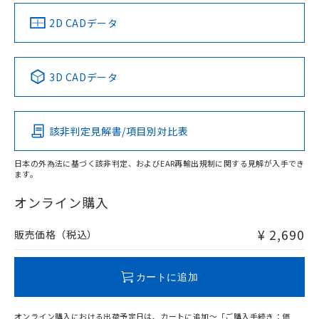
中国 RoHS
注意事項・凡例
2D CADデータ
中国 RoHS表
※1 ※2
3D CADデータ
Pb
Hg
Cd
Cr(VI)
該非判定見解書/項目別対比表
X
O
O
O
日本の外為法に基づく該非判定、およびEAR再輸出規制に関する見解が入手でき
ます。
"対応済み"や非含有の記載がされた商品であっても、流通
在庫等で未対応品が混在する可能性があります。
オンライン購入
非含有品が必要な際は、弊社営業部門もしくは販売店へお
問い合わせください。
¥ 2,690
販売価格（税込）
この製品のRoHS/REACH対応状況ページへ
カートに追加
オンライン購入における出荷予定日は、カートに追加～「ご購入手続き：価