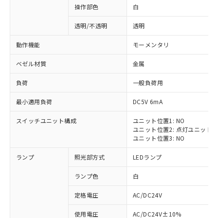
操作部色
白
透明/不透明
透明
動作機能
モーメンタリ
ベゼル材質
金属
負荷
一般負荷用
最小適用負荷
DC5V 6mA
スイッチユニット構成
ユニット位置1: NO
ユニット位置2: 点灯ユニット
ユニット位置3: NO
ランプ
照光部方式
LEDランプ
ランプ色
白
定格電圧
AC/DC24V
※1 対応状況
使用電圧
AC/DC24V±10%