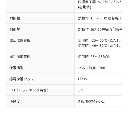
類(PBB) 1000ppm以下、ポリ臭化ジフェニルエーテル類
同極端子間: AC2500V 50/60
Cr(Ⅵ)(六価クロム) : 1000ppm、 PBBs(ポリ臭化ビフェ
とります。
了承ください。
(PBDE) 1000ppm以下、フタル酸ビス(2-エチルヘキシ
○
一定数以上の在庫あり
ニル類) : 1000ppm、 PBDEs(ポリ臭化ジフェニルエーテ
(初期値)
当社は規制貨物を破棄する場合は、完
ル) (DEHP)(別名：DOP) 1000ppm以下、フタル酸ブチ
正式な納期状況および標準価格はお客
ル類) : 1000ppm、
ルベンジル（BBP） 1000ppm以下、フタル酸ジブチル
全に破砕するなど、違法に輸出されな
DBP(フタル酸ジブチル) : 1000ppm、 DIBP(フタル酸ジ
様のお取引先、またはお客様担当のオ
耐振動
誤動作: 10～55Hz 複振幅 1.
（DBP） 1000ppm以下、フタル酸ジイソブチル
イソブチル) : 1000ppm、 BBP(フタル酸ブチルベンジ
△
一定数には満たないが在庫あり
いよう必要な手段を講じます。
ムロン制御機器販売店・当社販売員に
(DIBP) 1000ppm以下
ル) : 1000ppm、
当社は貴社製品を、核兵器、ミサイ
但し、RoHS指令で産業用監視および制御機器に対する
DEHP(フタル酸ビス(2-エチルヘキシル)) : 1000ppm
ご相談ください。
2
耐衝撃
誤動作: 最大1000m/s
(接点開
適用除外項目は除く。
ル、化学兵器、生物兵器またはその他
－
在庫なし(最新の在庫状況につ
オムロン制御機器販売店や当社販売拠
フタル酸エステル類の４物質については閾値を超える意
武器並びにこれらの製造装置等に一切
いては、お客様のお取引先、ま
図的な使用がないことを確認しています。
点は「
販売ネットワーク
」をご確認
周囲温度範囲
使用時: -25～55℃ (ただし
※2 環境保護使用期限
使用いたしません。
たはお客様担当のオムロン制御
保存時: -40～80℃ (ただし
ください。
当社は、貴社製品を第三者に販売する
機器販売店・当社販売員にご確
在庫状況および標準価格結果を当社の
※2 対応予定月
「ｅ」：有害物質（10物質）のすべてが基
場合は、上記1、2および3の内容を当
周囲湿度範囲
使用時: 35～85%RH
認ください)
事前の承諾なく第三者に漏洩または開
準値以下であることを示します。
該第三者に通知します。また当社は、
示しないようお願いします。
部品在庫の切り替え状況などにより、予定
「10」：通常の使用状況下において有害物
保護構造
パネル前面: IP66
販売先および販売に係わる関係者が違
マイパーツ機能（部品リスト作成サー
空
受注生産機種、また在庫状況の
月が前後することがあります。
質が外部に漏えいし、環境に深刻な影響を
法に輸出するおそれがある場合は、取
ビス）をご利用いただくには、I-Web
白
情報を公開していない機種
感電保護クラス
Class II
及ぼさない年数を意味します。
り引きをいたしません。
メンバーズにご登録されている必要が
「－」：未確認です。当社販売部門へお問
あります。
PTI（トラッキング特性）
175
い合わせください。
お客様が当ウェブサイト上で当社にご
※3 非含有証明書ダウンロード
登録された部品リストについて、当社
汚染度
3 (EN60947-5-1)
および当社の共同利用者が、当社の製
下記の非含有証明書をダウンロードするこ
品・サービスに関するお客様との取
とができます。
合意する
キャンセル
引・商談に必要な範囲で利用すること
をご了承ください。