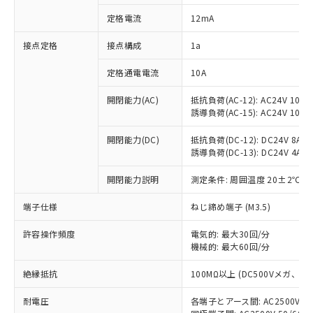
対応済み：EU RoHS指令（10物質）の
定格電流
12mA
非含有に対応した製品が提供可能な商品で
す。
接点定格
接点構成
1a
対応予定：EU RoHS指令（10物質）の非含
ご利用条件
有に対応した製品に切り替える予定のある
定格通電電流
10A
商品です。
対応予定なし：EU RoHS指令（10物質）の
開閉能力(AC)
抵抗負荷(AC-12): AC24V 10A/A
以下の条件をお読みいただき、同意のうえ
非含有に非対応の商品で、対応品を出す予
誘導負荷(AC-15): AC24V 10A/AC
ご利用ください。
定はありません。
調査・確認中：EU RoHS指令（10物質）の
開閉能力(DC)
抵抗負荷(DC-12): DC24V 8A/DC
本サービスは、当社制御機器事業取扱
※1 中国RoHS○×表
誘導負荷(DC-13): DC24V 4A/DC
非含有の対応状況を調査中または確認中の
商品の当社在庫状況および標準価格
商品です。
(税抜)を提供させていただくもので
開閉能力説明
測定条件: 周囲温度 20±2℃、
「○」：最大均質材料含有率が中国RoHSの
非該当品：ライセンス料など無形物で、有
す。
基準値以下であることを示します。
害物質有無と関係のない商品です。
当社制御機器事業取扱商品の中には、
端子仕様
ねじ締め端子 (M3.5)
「×」：最大均質材料含有率が中国RoHSの
仕入先様の事情により、非含有部品として
本サービスの対象外となる商品もある
基準値を超えていることを示します。
いたものが、含有品と判明した場合などや
当社は、これら貴社製品のうち、外国
ことをご了承ください。
許容操作頻度
電気的: 最大30回/分
「－」：未確認です。当社販売部門へお問
むを得ず変更することがあります。
為替および外国貿易法に定める商品
機械的: 最大60回/分
在庫状況および標準価格照会結果は、
い合わせください。
（以下｢規制貨物等」という）を輸出
記載している更新日時点での社内デー
*EU RoHS指令（10物質）：
または国外への提供する場合は、日本
絶縁抵抗
100MΩ以上 (DC500Vメガ、
記
タに基づき作成されるものであり、閲
説明
鉛(Pb) 1000ppm以下、 水銀(Hg) 1000ppm以下、 カド
*中国RoHS10物質の基準値 (GB/T26572)：
国政府の輸出許可(または役務取引許
号
覧された時点での実際の在庫および標
ミウム(Cd) 100ppm以下、
Pb(鉛) :1000ppm、 Hg(水銀) : 1000ppm、 Cd(カドミウ
耐電圧
各端子とアース間: AC2500V 50/
可)を取得するなどの必要な手続きを
六価クロム(Cr(Ⅵ)) 1000ppm以下、ポリ臭化ビフェニル
ム) : 100ppm、
準価格とは異なる場合があることをご