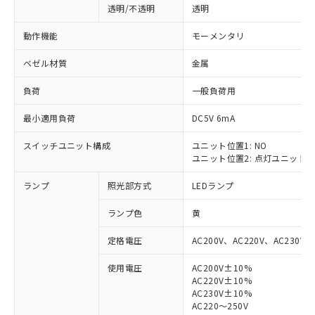
透明/不透明
透明
動作機能
モーメンタリ
ベゼル材質
金属
負荷
一般負荷用
最小適用負荷
DC5V 6mA
スイッチユニット構成
ユニット位置1: NO
ユニット位置2: 点灯ユニット
ランプ
照光部方式
LEDランプ
ランプ色
黄
定格電圧
AC200V、AC220V、AC230V、
使用電圧
AC200V±10%
AC220V±10%
※1 対応状況
AC230V±10%
AC220～250V