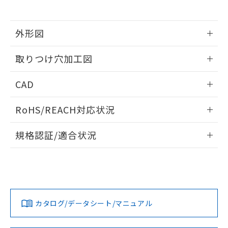
※当社の共同利用者とは、
"個人情報
51物質の非含有証明書（当社基準）
の共同利用に関して"
の「1.共同利
※本証明書は発行日時点で非含有を証明す
用者の範囲」に記載されている法人を
るもので、過去に遡って非含有を証明する
外形図
指します。
ものではありません。
情報更新：2026/05/21
また、RoHS指令のフタル酸エステル類４
取りつけ穴加工図
物質の対応では、対応完了までの期間は出
荷製品に未対応品が混在することから備考
情報更新：2026/05/21
CAD
欄に対応日を記載しておりました。
既に当社にて対応品への在庫切替を完了
ログイン/会員登録いただくと、CADデータをダウンロー
していることから、特段のことがない限
RoHS/REACH対応状況
ドすることができます。
り、2022年1月12日より割愛しておりま
す。
情報更新：2026/7/29
規格認証/適合状況
ログイン/会員登録
EU RoHS
注意事項・凡例
A30NL-MNM-TWA-G100-YEについての規格認証/適合状況に
ついては、「カスタマーサポートセンタ お客様相談室」また
は貴社担当オムロン営業員または販売店にお問い合わせくだ
対応状況
対応予定月
※1
※2
さい。
ダウンロードデータをご利用いただく前に、以下を必ずお読
みください。
カタログ/データシート/マニュアル
対応済み
ソフトウェアの使用条件
お問い合わせ