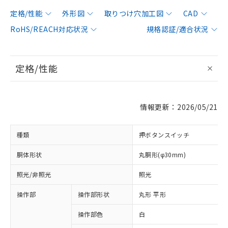
定格/性能
外形図
取りつけ穴加工図
CAD
RoHS/REACH対応状況
規格認証/適合状況
定格/性能
情報更新：2026/05/21
種類
押ボタンスイッチ
胴体形状
丸胴形(φ30mm)
照光/非照光
照光
操作部
操作部形状
丸形 平形
操作部色
白