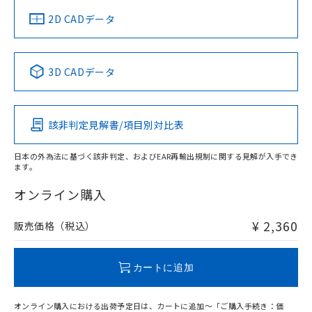
中国 RoHS
注意事項・凡例
2D CADデータ
中国 RoHS表
※1 ※2
3D CADデータ
Pb
Hg
Cd
Cr(VI)
該非判定見解書/項目別対比表
O
O
O
O
日本の外為法に基づく該非判定、およびEAR再輸出規制に関する見解が入手でき
ます。
"対応済み"や非含有の記載がされた商品であっても、流通
在庫等で未対応品が混在する可能性があります。
オンライン購入
非含有品が必要な際は、弊社営業部門もしくは販売店へお
問い合わせください。
¥ 2,360
販売価格（税込）
この製品のRoHS/REACH対応状況ページへ
カートに追加
オンライン購入における出荷予定日は、カートに追加～「ご購入手続き：価