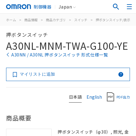
制御機器
Japan
ホーム
>
商品情報
>
商品カテゴリ
>
スイッチ
>
押ボタンスイッチ/表示灯
押ボタンスイッチ
A30NL-MNM-TWA-G100-YE
A30NN / A30NL 押ボタンスイッチ 形式仕様一覧
マイリストに追加
日本語
English
PDF出力
商品概要
押ボタンスイッチ（φ30）, 照光, 金