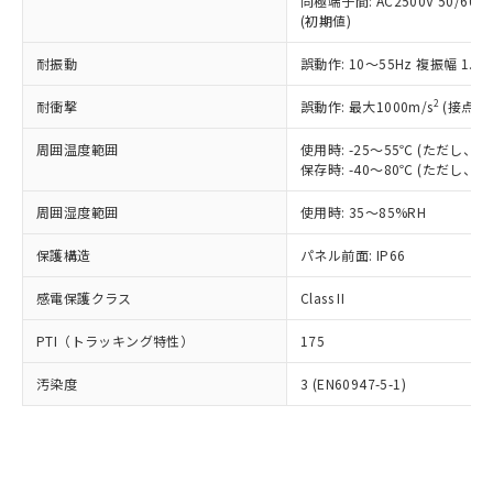
類(PBB) 1000ppm以下、ポリ臭化ジフェニルエーテル類
同極端子間: AC2500V 50/60
Cr(Ⅵ)(六価クロム) : 1000ppm、 PBBs(ポリ臭化ビフェ
とります。
了承ください。
(PBDE) 1000ppm以下、フタル酸ビス(2-エチルヘキシ
○
一定数以上の在庫あり
ニル類) : 1000ppm、 PBDEs(ポリ臭化ジフェニルエーテ
(初期値)
当社は規制貨物を破棄する場合は、完
ル) (DEHP)(別名：DOP) 1000ppm以下、フタル酸ブチ
正式な納期状況および標準価格はお客
ル類) : 1000ppm、
ルベンジル（BBP） 1000ppm以下、フタル酸ジブチル
全に破砕するなど、違法に輸出されな
DBP(フタル酸ジブチル) : 1000ppm、 DIBP(フタル酸ジ
様のお取引先、またはお客様担当のオ
耐振動
誤動作: 10～55Hz 複振幅 1.
（DBP） 1000ppm以下、フタル酸ジイソブチル
イソブチル) : 1000ppm、 BBP(フタル酸ブチルベンジ
△
一定数には満たないが在庫あり
いよう必要な手段を講じます。
ムロン制御機器販売店・当社販売員に
(DIBP) 1000ppm以下
ル) : 1000ppm、
当社は貴社製品を、核兵器、ミサイ
但し、RoHS指令で産業用監視および制御機器に対する
DEHP(フタル酸ビス(2-エチルヘキシル)) : 1000ppm
ご相談ください。
2
耐衝撃
誤動作: 最大1000m/s
(接点開
適用除外項目は除く。
ル、化学兵器、生物兵器またはその他
－
在庫なし(最新の在庫状況につ
オムロン制御機器販売店や当社販売拠
フタル酸エステル類の４物質については閾値を超える意
武器並びにこれらの製造装置等に一切
いては、お客様のお取引先、ま
周囲温度範囲
図的な使用がないことを確認しています。
使用時: -25～55℃ (ただし
点は「
販売ネットワーク
」をご確認
※2 環境保護使用期限
使用いたしません。
保存時: -40～80℃ (ただし
たはお客様担当のオムロン制御
ください。
当社は、貴社製品を第三者に販売する
機器販売店・当社販売員にご確
在庫状況および標準価格結果を当社の
※2 対応予定月
「ｅ」：有害物質（10物質）のすべてが基
周囲湿度範囲
使用時: 35～85%RH
場合は、上記1、2および3の内容を当
認ください)
事前の承諾なく第三者に漏洩または開
準値以下であることを示します。
該第三者に通知します。また当社は、
示しないようお願いします。
保護構造
パネル前面: IP66
部品在庫の切り替え状況などにより、予定
「10」：通常の使用状況下において有害物
販売先および販売に係わる関係者が違
マイパーツ機能（部品リスト作成サー
空
受注生産機種、また在庫状況の
月が前後することがあります。
質が外部に漏えいし、環境に深刻な影響を
法に輸出するおそれがある場合は、取
ビス）をご利用いただくには、I-Web
白
情報を公開していない機種
感電保護クラス
Class II
及ぼさない年数を意味します。
り引きをいたしません。
メンバーズにご登録されている必要が
「－」：未確認です。当社販売部門へお問
あります。
PTI（トラッキング特性）
175
い合わせください。
お客様が当ウェブサイト上で当社にご
※3 非含有証明書ダウンロード
登録された部品リストについて、当社
汚染度
3 (EN60947-5-1)
および当社の共同利用者が、当社の製
下記の非含有証明書をダウンロードするこ
品・サービスに関するお客様との取
とができます。
合意する
キャンセル
引・商談に必要な範囲で利用すること
をご了承ください。
EU RoHS指令（10物質）の非含有証明書