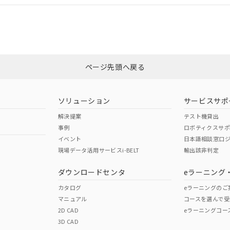
適合状況については、「カスタマーサポートセンタ お客様相談室」または貴
みください。
非含有証明書
※3
ページ先頭へ戻る
ダウンロードはこちら
ソリューション
サービスサポ
解決提案
テスト機貸出
事例
ロボティクスサ
イベント
日本語相談窓口
現場データ活用サービスi-BELT
輸出該非判定
I)
PBBs
PBDEs
DBP
ダウンロードセンタ
eラーニング
カタログ
eラーニングのご
マニュアル
コースを選んで受
O
O
O
2D CAD
eラーニングコー
3D CAD