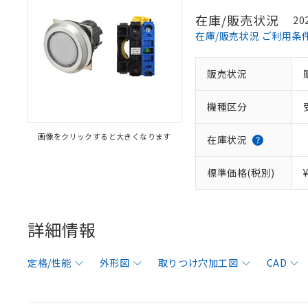
在庫/販売状況
20
在庫/販売状況 ご利用条
販売状況
機種区分
画像をクリックすると大きくなります
在庫状況
標準価格(税別)
詳細情報
定格/性能
外形図
取りつけ穴加工図
CAD