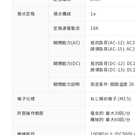
「×」：最大均質
本サービスは
当社は、これ
*EU RoHS指令（10物
「－」：未確認で
鉛(Pb) 1000ppm以下、
接点定格
接点構成
1a
くものです。
う）を輸出ま
記
説明
六価クロム(Cr(Ⅵ)) 1
当社制御機器
などの必要な
フタル酸ビス(2-エチルヘ
号
*中国RoHS10物質の基準値 
ル（DBP） 1000ppm
在庫状況およ
当社は規制貨
定格通電電流
10A
Pb(鉛) :1000ppm、 Hg
但し、RoHS指令で産
のであり、閲
ます。
Cr(Ⅵ)(六価クロム) : 
フタル酸エステル類の４
○
一定数以
DBP(フタル酸ジブチル) :
い。
当社は貴社製
開閉能力(AC)
抵抗負荷(AC-12): AC24
DEHP(フタル酸ビス(2-エ
正式な納期状
置等に一切使
誘導負荷(AC-15): AC24V
当社販売員に
※2 対応予定月
△
一定数に
当社は、貴社
オムロン制御
また当社は、
※2 環境保護使
開閉能力(DC)
抵抗負荷(DC-12): DC24
在庫状況およ
部品在庫の切り替
たしません。
－
在庫なし
誘導負荷(DC-13): DC24
す。
「ｅ」：有害物質
機器販売
マイパーツ機
「10」：通常の
ている必要が
開閉能力説明
測定条件: 周囲温度 2
味します。
空
受注生産
お客様が当ウ
※3 非含有証明
「－」：未確認で
白
が、当社の製
端子仕様
ねじ締め端子 (M3.5)
さい。
下記の非含有証明
※当社の共同
許容操作頻度
電気的: 最大30回/分
いる法人を指
EU RoHS指令（
機械的: 最大60回/分
51物質の非含有証
※本証明書は発行
絶縁抵抗
100MΩ以上 (DC5