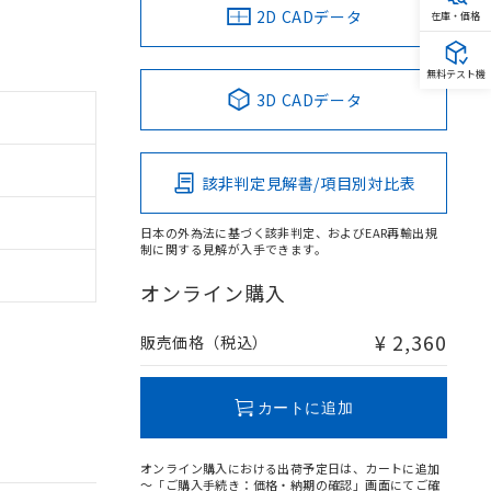
2D CADデータ
在庫・価格
無料テスト機
3D CADデータ
該非判定見解書/項目別対比表
日本の外為法に基づく該非判定、およびEAR再輸出規
制に関する見解が入手できます。
オンライン購入
¥ 2,360
販売価格（税込）
カートに追加
オンライン購入における出荷予定日は、カートに追加
～「ご購入手続き：価格・納期の確認」画面にてご確