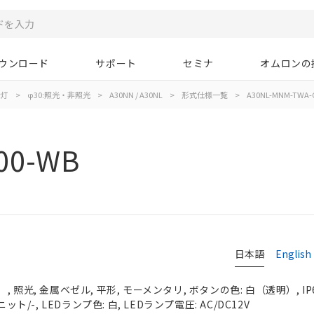
ウンロード
サポート
セミナ
オムロンの
示灯
>
φ30:照光・非照光
>
A30NN / A30NL
>
形式仕様一覧
>
A30NL-MNM-TWA-
00-WB
日本語
English
 照光, 金属ベゼル, 平形, モーメンタリ, ボタンの色: 白（透明）, IP
ット/-, LEDランプ色: 白, LEDランプ電圧: AC/DC12V