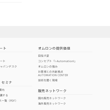
社担当オムロン
お問い合わせ
ート
オムロンの提供価値
目指す姿
ポート
コンセプト「i-Automation!」
ジャパンデスク
オムロンの強み
お客様との共創拠点
AUTOMATION CENTER
DIBP
BBP
DEHP
環境保護
技術を磨く現場
・セミナ
使用期限
案内
販売ネットワーク
講する
O
O
O
10
国内販売ネットワーク
ス一覧（PDF）
海外販売ネットワーク