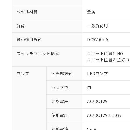
ベゼル材質
金属
負荷
一般負荷用
最小適用負荷
DC5V 6mA
スイッチユニット構成
ユニット位置1: NO
ユニット位置2: 点灯
ランプ
照光部方式
LEDランプ
※1 対応状況
ランプ色
白
対応済み：EU
対応予定：EU R
対応予定なし：EU
定格電圧
AC/DC12V
調査・確認中：EU
ご利用条件
非該当品：ライセ
使用電圧
AC/DC12V±10%
※1 中国RoHS
仕入先様の事情に
があります。
以下の条件をお読
定格電流
5mA
「○」：最大均質