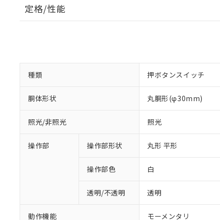
定格/性能
種類
押ボタンスイッチ
胴体形状
丸胴形(φ30mm)
照光/非照光
照光
操作部
操作部形状
丸形 平形
操作部色
白
透明/不透明
透明
動作機能
モーメンタリ