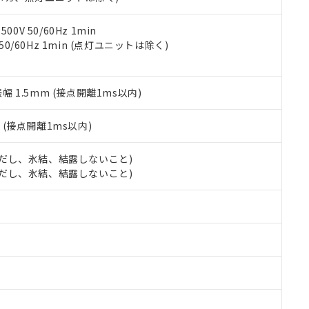
令のフタル酸エステル類４物質の対応では、対応完了までの期間は出
備考欄に対応日を記載しておりました。
品への在庫切替を完了していることから、特段のことがない限り、20
0V 50/60Hz 1min
す。
 50/60Hz 1min (点灯ユニットは除く)
振幅 1.5mm (接点開離1ms以内)
2
(接点開離1ms以内)
 (ただし、氷結、結露しないこと)
 (ただし、氷結、結露しないこと)