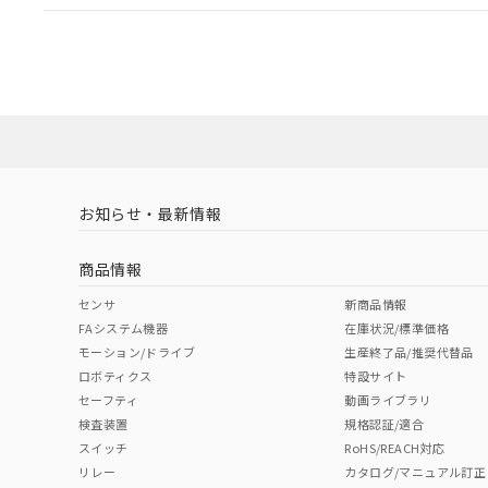
EU RoHS
注意事項・凡例
A30NL-MNM-TWA-G100-WBについての規格認証/
営業員または販売店にお問い合わせください。
ダウンロードデータをご利用いただく前に、以下を必ずお読
対応状況
対応予定月
※1
※2
ソフトウェアの使用条件
対応済み
お知らせ・最新情報
中国 RoHS
注意事項・凡例
商品情報
中国 RoHS表
※1 ※2
センサ
新商品情報
FAシステム機器
在庫状況/標準価格
Pb
Hg
Cd
Cr(V
モーション/ドライブ
生産終了品/推奨代替品
ロボティクス
特設サイト
セーフティ
動画ライブラリ
検査装置
規格認証/適合
X
O
O
O
スイッチ
RoHS/REACH対応
リレー
カタログ/マニュアル訂正