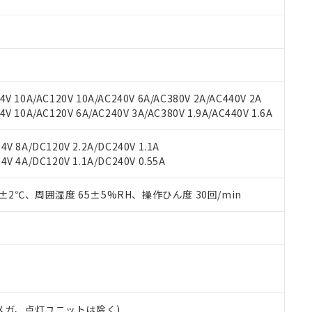
材料含有率が中国RoHSの基準値を超えていることを示します。
、当社制御機器事業取扱商品の当社在庫状況および標準価格(税抜)
ら貴社製品のうち、外国為替および外国貿易法に定める商品（以下｢
質）：
す。当社販売部門へお問い合わせください。
 水銀(Hg) 1000ppm以下、 カドミウム(Cd) 100ppm以下、
たは国外への提供する場合は、日本国政府の輸出許可(または役務取
000ppm以下、ポリ臭化ビフェニル類(PBB) 1000ppm以下、ポリ臭化ジフェニルエーテル類(P
事業取扱商品の中には、本サービスの対象外となる商品もあること
手続きをとります。
キシル) (DEHP)(別名：DOP) 1000ppm以下、フタル酸ブチルベンジル（BBP） 100
(GB/T26572)：
以下、フタル酸ジイソブチル (DIBP) 1000ppm以下
び標準価格照会結果は、記載している更新日時点での社内データに
物を破棄する場合は、完全に破砕するなど、違法に輸出されないよ
(水銀) : 1000ppm、 Cd(カドミウム) : 100ppm、
業用監視および制御機器に対する適用除外項目は除く。
覧された時点での実際の在庫および標準価格とは異なる場合がある
1000ppm、 PBBs(ポリ臭化ビフェニル類) : 1000ppm、 PBDEs(ポリ臭化ジフェニルエーテル類
物質については閾値を超える意図的な使用がないことを確認しています。
上の在庫あり
 1000ppm、 DIBP(フタル酸ジイソブチル) : 1000ppm、 BBP(フタル酸ブチルベンジル) :
品を、核兵器、ミサイル、化学兵器、生物兵器またはその他武器並
V 10A/AC120V 10A/AC240V 6A/AC380V 2A/AC440V 2A
チルヘキシル)) : 1000ppm
況および標準価格はお客様のお取引先、またはお客様担当のオムロ
用いたしません。
 10A/AC120V 6A/AC240V 3A/AC380V 1.9A/AC440V 1.6A
ご相談ください。
は満たないが在庫あり
製品を第三者に販売する場合は、上記1、2および3の内容を当該第
機器販売店や当社販売拠点は「
販売ネットワーク
」をご確認くだ
販売先および販売に係わる関係者が違法に輸出するおそれがある場
用期限
V 8A/DC120V 2.2A/DC240V 1.1A
び標準価格結果を当社の事前の承諾なく第三者に漏洩または開示し
え状況などにより、予定月が前後することがあります。
(最新の在庫状況については、お客様のお取引先、またはお客様担当
V 4A/DC120V 1.1A/DC240V 0.55A
（10物質）のすべてが基準値以下であることを示します。
店・当社販売員にご確認ください)
能（部品リスト作成サービス）をご利用いただくには、I-Webメン
使用状況下において有害物質が外部に漏えいし、環境に深刻な影響を
あります。
0±2℃、周囲湿度 65±5%RH、操作ひん度 30回/min
機種、また在庫状況の情報を公開していない機種
ェブサイト上で当社にご登録された部品リストについて、当社およ
書ダウンロード
す。当社販売部門へお問い合わせください。
品・サービスに関するお客様との取引・商談に必要な範囲で利用す
合意する
キャンセル
書をダウンロードすることができます。
利用者とは、
"個人情報の共同利用に関して"
の「1.共同利用者の
します。
10物質）の非含有証明書
明書（当社基準）
日時点で非含有を証明するもので、過去に遡って非含有を証明するも
00Vメガ、点灯ユニットは除く)