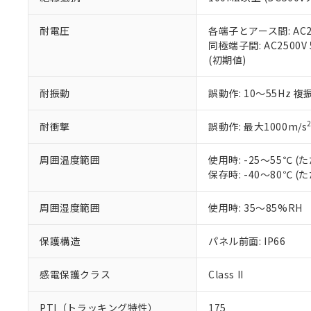
また、RoHS指
混在することから
既に当社にて対応
耐電圧
各端子とアース間: AC250
り割愛しておりま
同極端子間: AC2500V
(初期値)
耐振動
誤動作: 10～55Hz 複
耐衝撃
誤動作: 最大1000m/s
周囲温度範囲
使用時: -25～55℃
保存時: -40～80℃
周囲湿度範囲
使用時: 35～85%RH
保護構造
パネル前面: IP66
感電保護クラス
Class II
PTI（トラッキング特性）
175