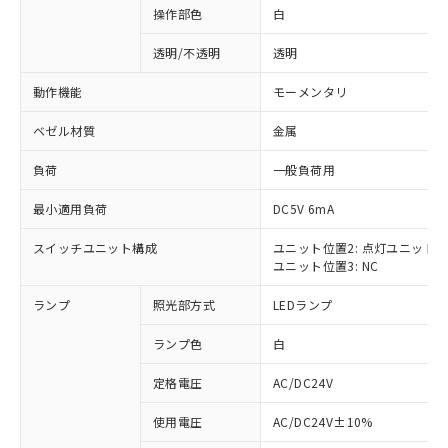
操作部色
白
透明/不透明
透明
動作機能
モーメンタリ
ベゼル材質
金属
負荷
一般負荷用
最小適用負荷
DC5V 6mA
スイッチユニット構成
ユニット位置2: 点灯ユニット
ユニット位置3: NC
ランプ
照光部方式
LEDランプ
ランプ色
白
定格電圧
AC/DC24V
※1 対応状況
使用電圧
AC/DC24V±10%