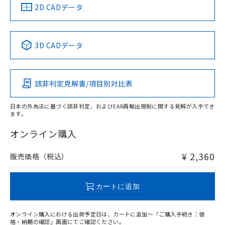
中国 RoHS
注意事項・凡例
2D CADデータ
中国 RoHS表
※1 ※2
3D CADデータ
Pb
Hg
Cd
Cr(VI)
該非判定見解書/項目別対比表
X
O
O
O
日本の外為法に基づく該非判定、およびEAR再輸出規制に関する見解が入手でき
ます。
"対応済み"や非含有の記載がされた商品であっても、流通
在庫等で未対応品が混在する可能性があります。
オンライン購入
非含有品が必要な際は、弊社営業部門もしくは販売店へお
問い合わせください。
¥ 2,360
販売価格（税込）
この製品のRoHS/REACH対応状況ページへ
カートに追加
オンライン購入における出荷予定日は、カートに追加～「ご購入手続き：価
格・納期の確認」画面にてご確認ください。