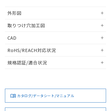
51物質の非含有証明書（当社基準）
の共同利用に関して"
の「1.共同利
※本証明書は発行日時点で非含有を証明す
用者の範囲」に記載されている法人を
外形図
るもので、過去に遡って非含有を証明する
指します。
ものではありません。
情報更新：2026/05/21
また、RoHS指令のフタル酸エステル類４
取りつけ穴加工図
物質の対応では、対応完了までの期間は出
情報更新：2026/05/21
荷製品に未対応品が混在することから備考
CAD
欄に対応日を記載しておりました。
既に当社にて対応品への在庫切替を完了
ログイン/会員登録いただくと、CADデータをダウンロー
RoHS/REACH対応状況
していることから、特段のことがない限
ドすることができます。
り、2022年1月12日より割愛しておりま
情報更新：2026/7/29
す。
規格認証/適合状況
ログイン/会員登録
EU RoHS
注意事項・凡例
A30NL-MNM-TWA-G002-WCについての規格認証/適合状況に
ついては、「カスタマーサポートセンタ お客様相談室」また
は貴社担当オムロン営業員または販売店にお問い合わせくだ
対応状況
対応予定月
※1
※2
さい。
ダウンロードデータをご利用いただく前に、以下を必ずお読
みください。
カタログ/データシート/マニュアル
対応済み
ソフトウェアの使用条件
お問い合わせ