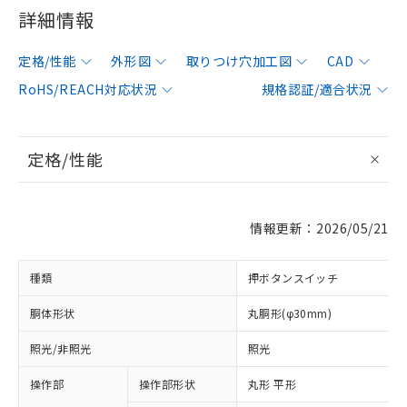
詳細情報
定格/性能
外形図
取りつけ穴加工図
CAD
RoHS/REACH対応状況
規格認証/適合状況
定格/性能
情報更新：2026/05/21
種類
押ボタンスイッチ
胴体形状
丸胴形(φ30mm)
照光/非照光
照光
操作部
操作部形状
丸形 平形