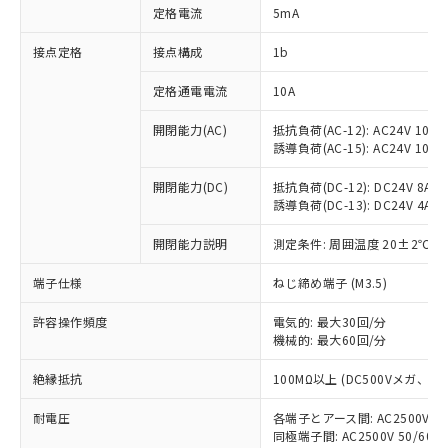
対応済み：EU RoHS指令（10物質）の
定格電流
5mA
非含有に対応した製品が提供可能な商品で
す。
接点定格
接点構成
1b
対応予定：EU RoHS指令（10物質）の非含
ご利用条件
有に対応した製品に切り替える予定のある
定格通電電流
10A
商品です。
対応予定なし：EU RoHS指令（10物質）の
開閉能力(AC)
抵抗負荷(AC-12): AC24V 10A/A
以下の条件をお読みいただき、同意のうえ
誘導負荷(AC-15): AC24V 10A/AC
非含有に非対応の商品で、対応品を出す予
ご利用ください。
定はありません。
開閉能力(DC)
抵抗負荷(DC-12): DC24V 8A/DC
調査・確認中：EU RoHS指令（10物質）の
本サービスは、当社制御機器事業取扱
誘導負荷(DC-13): DC24V 4A/DC
※1 中国RoHS○×表
非含有の対応状況を調査中または確認中の
商品の当社在庫状況および標準価格
商品です。
(税抜)を提供させていただくもので
開閉能力説明
測定条件: 周囲温度 20±2℃、
「○」：最大均質材料含有率が中国RoHSの
非該当品：ライセンス料など無形物で、有
す。
基準値以下であることを示します。
害物質有無と関係のない商品です。
端子仕様
ねじ締め端子 (M3.5)
当社制御機器事業取扱商品の中には、
「×」：最大均質材料含有率が中国RoHSの
仕入先様の事情により、非含有部品として
本サービスの対象外となる商品もある
基準値を超えていることを示します。
いたものが、含有品と判明した場合などや
当社は、これら貴社製品のうち、外国
許容操作頻度
電気的: 最大30回/分
ことをご了承ください。
「－」：未確認です。当社販売部門へお問
むを得ず変更することがあります。
機械的: 最大60回/分
為替および外国貿易法に定める商品
在庫状況および標準価格照会結果は、
い合わせください。
（以下｢規制貨物等」という）を輸出
記載している更新日時点での社内デー
絶縁抵抗
100MΩ以上 (DC500Vメガ、
*EU RoHS指令（10物質）：
または国外への提供する場合は、日本
記
タに基づき作成されるものであり、閲
説明
鉛(Pb) 1000ppm以下、 水銀(Hg) 1000ppm以下、 カド
*中国RoHS10物質の基準値 (GB/T26572)：
国政府の輸出許可(または役務取引許
号
覧された時点での実際の在庫および標
ミウム(Cd) 100ppm以下、
Pb(鉛) :1000ppm、 Hg(水銀) : 1000ppm、 Cd(カドミウ
耐電圧
各端子とアース間: AC2500V 50/
可)を取得するなどの必要な手続きを
六価クロム(Cr(Ⅵ)) 1000ppm以下、ポリ臭化ビフェニル
ム) : 100ppm、
準価格とは異なる場合があることをご
同極端子間: AC2500V 50/60
類(PBB) 1000ppm以下、ポリ臭化ジフェニルエーテル類
Cr(Ⅵ)(六価クロム) : 1000ppm、 PBBs(ポリ臭化ビフェ