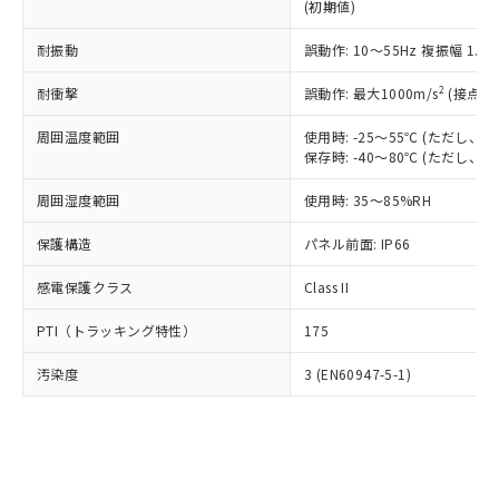
とります。
了承ください。
(初期値)
(PBDE) 1000ppm以下、フタル酸ビス(2-エチルヘキシ
○
一定数以上の在庫あり
ニル類) : 1000ppm、 PBDEs(ポリ臭化ジフェニルエーテ
当社は規制貨物を破棄する場合は、完
ル) (DEHP)(別名：DOP) 1000ppm以下、フタル酸ブチ
正式な納期状況および標準価格はお客
ル類) : 1000ppm、
ルベンジル（BBP） 1000ppm以下、フタル酸ジブチル
全に破砕するなど、違法に輸出されな
DBP(フタル酸ジブチル) : 1000ppm、 DIBP(フタル酸ジ
耐振動
誤動作: 10～55Hz 複振幅 1.
様のお取引先、またはお客様担当のオ
（DBP） 1000ppm以下、フタル酸ジイソブチル
イソブチル) : 1000ppm、 BBP(フタル酸ブチルベンジ
△
一定数には満たないが在庫あり
いよう必要な手段を講じます。
ムロン制御機器販売店・当社販売員に
(DIBP) 1000ppm以下
ル) : 1000ppm、
2
当社は貴社製品を、核兵器、ミサイ
耐衝撃
誤動作: 最大1000m/s
(接点開
但し、RoHS指令で産業用監視および制御機器に対する
DEHP(フタル酸ビス(2-エチルヘキシル)) : 1000ppm
ご相談ください。
適用除外項目は除く。
ル、化学兵器、生物兵器またはその他
－
在庫なし(最新の在庫状況につ
オムロン制御機器販売店や当社販売拠
フタル酸エステル類の４物質については閾値を超える意
周囲温度範囲
使用時: -25～55℃ (ただし
武器並びにこれらの製造装置等に一切
いては、お客様のお取引先、ま
図的な使用がないことを確認しています。
点は「
販売ネットワーク
」をご確認
保存時: -40～80℃ (ただし
※2 環境保護使用期限
使用いたしません。
たはお客様担当のオムロン制御
ください。
当社は、貴社製品を第三者に販売する
機器販売店・当社販売員にご確
在庫状況および標準価格結果を当社の
周囲湿度範囲
使用時: 35～85%RH
※2 対応予定月
「ｅ」：有害物質（10物質）のすべてが基
場合は、上記1、2および3の内容を当
認ください)
事前の承諾なく第三者に漏洩または開
準値以下であることを示します。
該第三者に通知します。また当社は、
示しないようお願いします。
保護構造
パネル前面: IP66
部品在庫の切り替え状況などにより、予定
「10」：通常の使用状況下において有害物
販売先および販売に係わる関係者が違
マイパーツ機能（部品リスト作成サー
空
受注生産機種、また在庫状況の
月が前後することがあります。
質が外部に漏えいし、環境に深刻な影響を
法に輸出するおそれがある場合は、取
ビス）をご利用いただくには、I-Web
感電保護クラス
Class II
白
情報を公開していない機種
及ぼさない年数を意味します。
り引きをいたしません。
メンバーズにご登録されている必要が
「－」：未確認です。当社販売部門へお問
PTI（トラッキング特性）
175
あります。
い合わせください。
お客様が当ウェブサイト上で当社にご
※3 非含有証明書ダウンロード
汚染度
3 (EN60947-5-1)
登録された部品リストについて、当社
および当社の共同利用者が、当社の製
下記の非含有証明書をダウンロードするこ
品・サービスに関するお客様との取
とができます。
合意する
キャンセル
引・商談に必要な範囲で利用すること
をご了承ください。
EU RoHS指令（10物質）の非含有証明書
※当社の共同利用者とは、
"個人情報