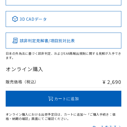
中国 RoHS表
※1 ※2
3D CADデータ
Pb
Hg
Cd
Cr(VI)
該非判定見解書/項目別対比表
X
O
O
O
日本の外為法に基づく該非判定、およびEAR再輸出規制に関する見解が入手でき
ます。
"対応済み"や非含有の記載がされた商品であっても、流通
在庫等で未対応品が混在する可能性があります。
オンライン購入
非含有品が必要な際は、弊社営業部門もしくは販売店へお
問い合わせください。
¥ 2,690
販売価格（税込）
この製品のRoHS/REACH対応状況ページへ
カートに追加
オンライン購入における出荷予定日は、カートに追加～「ご購入手続き：価
格・納期の確認」画面にてご確認ください。