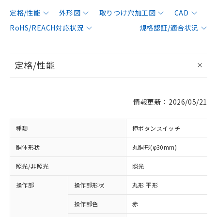
定格/性能
外形図
取りつけ穴加工図
CAD
RoHS/REACH対応状況
規格認証/適合状況
定格/性能
情報更新：2026/05/21
種類
押ボタンスイッチ
胴体形状
丸胴形(φ30mm)
照光/非照光
照光
操作部
操作部形状
丸形 平形
操作部色
赤