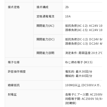
非含有に対応した製品が提供可能な商品で
接点定格
接点構成
2b
す。
対応予定：EU RoHS指令（10物質）の非含
ご利用条件
定格通電電流
10A
有に対応した製品に切り替える予定のある
商品です。
開閉能力(AC)
抵抗負荷(AC-12): AC24V 10A/A
対応予定なし：EU RoHS指令（10物質）の
誘導負荷(AC-15): AC24V 10A/AC
以下の条件をお読みいただき、同意のうえ
非含有に非対応の商品で、対応品を出す予
ご利用ください。
定はありません。
開閉能力(DC)
抵抗負荷(DC-12): DC24V 8A/DC
調査・確認中：EU RoHS指令（10物質）の
誘導負荷(DC-13): DC24V 4A/DC
本サービスは、当社制御機器事業取扱
※1 中国RoHS○×表
非含有の対応状況を調査中または確認中の
商品の当社在庫状況および標準価格
開閉能力説明
測定条件: 周囲温度 20±2℃、
商品です。
(税抜)を提供させていただくもので
「○」：最大均質材料含有率が中国RoHSの
非該当品：ライセンス料など無形物で、有
す。
端子仕様
ねじ締め端子 (M3.5)
基準値以下であることを示します。
害物質有無と関係のない商品です。
当社制御機器事業取扱商品の中には、
「×」：最大均質材料含有率が中国RoHSの
仕入先様の事情により、非含有部品として
本サービスの対象外となる商品もある
許容操作頻度
電気的: 最大30回/分
基準値を超えていることを示します。
いたものが、含有品と判明した場合などや
当社は、これら貴社製品のうち、外国
ことをご了承ください。
機械的: 最大60回/分
「－」：未確認です。当社販売部門へお問
むを得ず変更することがあります。
為替および外国貿易法に定める商品
在庫状況および標準価格照会結果は、
い合わせください。
（以下｢規制貨物等」という）を輸出
絶縁抵抗
100MΩ以上 (DC500Vメガ、
記載している更新日時点での社内デー
*EU RoHS指令（10物質）：
または国外への提供する場合は、日本
記
タに基づき作成されるものであり、閲
説明
鉛(Pb) 1000ppm以下、 水銀(Hg) 1000ppm以下、 カド
*中国RoHS10物質の基準値 (GB/T26572)：
国政府の輸出許可(または役務取引許
耐電圧
各端子とアース間: AC2500V 50/
号
覧された時点での実際の在庫および標
ミウム(Cd) 100ppm以下、
Pb(鉛) :1000ppm、 Hg(水銀) : 1000ppm、 Cd(カドミウ
同極端子間: AC2500V 50/60
可)を取得するなどの必要な手続きを
六価クロム(Cr(Ⅵ)) 1000ppm以下、ポリ臭化ビフェニル
ム) : 100ppm、
準価格とは異なる場合があることをご
類(PBB) 1000ppm以下、ポリ臭化ジフェニルエーテル類
(初期値)
Cr(Ⅵ)(六価クロム) : 1000ppm、 PBBs(ポリ臭化ビフェ
とります。
了承ください。
(PBDE) 1000ppm以下、フタル酸ビス(2-エチルヘキシ