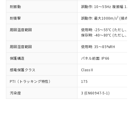
○
一定数以上の在庫あり
ニル類) : 1000ppm、 PBDEs(ポリ臭化ジフェニルエーテ
当社は規制貨物を破棄する場合は、完
ル) (DEHP)(別名：DOP) 1000ppm以下、フタル酸ブチ
正式な納期状況および標準価格はお客
ル類) : 1000ppm、
耐振動
誤動作: 10～55Hz 複振幅 1.
ルベンジル（BBP） 1000ppm以下、フタル酸ジブチル
全に破砕するなど、違法に輸出されな
DBP(フタル酸ジブチル) : 1000ppm、 DIBP(フタル酸ジ
様のお取引先、またはお客様担当のオ
（DBP） 1000ppm以下、フタル酸ジイソブチル
イソブチル) : 1000ppm、 BBP(フタル酸ブチルベンジ
△
一定数には満たないが在庫あり
いよう必要な手段を講じます。
ムロン制御機器販売店・当社販売員に
(DIBP) 1000ppm以下
2
耐衝撃
ル) : 1000ppm、
誤動作: 最大1000m/s
(接点開
当社は貴社製品を、核兵器、ミサイ
但し、RoHS指令で産業用監視および制御機器に対する
DEHP(フタル酸ビス(2-エチルヘキシル)) : 1000ppm
ご相談ください。
適用除外項目は除く。
ル、化学兵器、生物兵器またはその他
－
在庫なし(最新の在庫状況につ
オムロン制御機器販売店や当社販売拠
周囲温度範囲
使用時: -25～55℃ (ただし
フタル酸エステル類の４物質については閾値を超える意
武器並びにこれらの製造装置等に一切
いては、お客様のお取引先、ま
図的な使用がないことを確認しています。
保存時: -40～80℃ (ただし
点は「
販売ネットワーク
」をご確認
※2 環境保護使用期限
使用いたしません。
たはお客様担当のオムロン制御
ください。
当社は、貴社製品を第三者に販売する
周囲湿度範囲
使用時: 35～85%RH
機器販売店・当社販売員にご確
在庫状況および標準価格結果を当社の
※2 対応予定月
「ｅ」：有害物質（10物質）のすべてが基
場合は、上記1、2および3の内容を当
認ください)
事前の承諾なく第三者に漏洩または開
準値以下であることを示します。
保護構造
パネル前面: IP66
該第三者に通知します。また当社は、
示しないようお願いします。
部品在庫の切り替え状況などにより、予定
「10」：通常の使用状況下において有害物
販売先および販売に係わる関係者が違
マイパーツ機能（部品リスト作成サー
空
受注生産機種、また在庫状況の
感電保護クラス
Class II
月が前後することがあります。
質が外部に漏えいし、環境に深刻な影響を
法に輸出するおそれがある場合は、取
ビス）をご利用いただくには、I-Web
白
情報を公開していない機種
及ぼさない年数を意味します。
り引きをいたしません。
メンバーズにご登録されている必要が
PTI（トラッキング特性）
175
「－」：未確認です。当社販売部門へお問
あります。
い合わせください。
お客様が当ウェブサイト上で当社にご
汚染度
3 (EN60947-5-1)
※3 非含有証明書ダウンロード
登録された部品リストについて、当社
および当社の共同利用者が、当社の製
下記の非含有証明書をダウンロードするこ
品・サービスに関するお客様との取
とができます。
合意する
キャンセル
引・商談に必要な範囲で利用すること
をご了承ください。
EU RoHS指令（10物質）の非含有証明書
※当社の共同利用者とは、
"個人情報