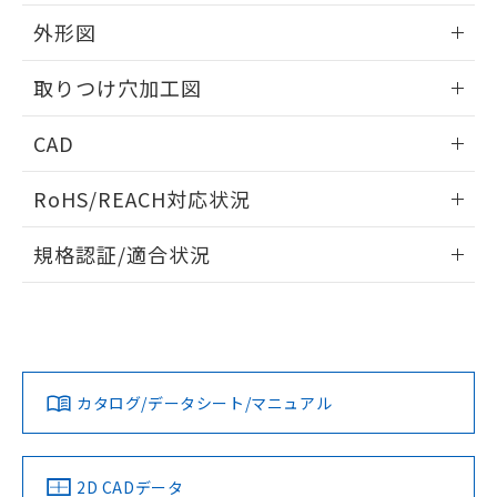
51物質の非含有証明書（当社基準）
の共同利用に関して"
の「1.共同利
※本証明書は発行日時点で非含有を証明す
外形図
用者の範囲」に記載されている法人を
るもので、過去に遡って非含有を証明する
指します。
ものではありません。
情報更新：2026/05/21
取りつけ穴加工図
また、RoHS指令のフタル酸エステル類４
物質の対応では、対応完了までの期間は出
情報更新：2026/05/21
CAD
荷製品に未対応品が混在することから備考
欄に対応日を記載しておりました。
ログイン/会員登録いただくと、CADデータをダウンロー
既に当社にて対応品への在庫切替を完了
RoHS/REACH対応状況
ドすることができます。
していることから、特段のことがない限
り、2022年1月12日より割愛しておりま
情報更新：2026/7/29
規格認証/適合状況
す。
ログイン/会員登録
EU RoHS
注意事項・凡例
A30NL-MNM-TRA-G202-RCについての規格認証/適合状況に
ついては、「カスタマーサポートセンタ お客様相談室」また
は貴社担当オムロン営業員または販売店にお問い合わせくだ
対応状況
対応予定月
※1
※2
さい。
ダウンロードデータをご利用いただく前に、以下を必ずお読
みください。
カタログ/データシート/マニュアル
対応済み
ソフトウェアの使用条件
お問い合わせ
中国 RoHS
注意事項・凡例
2D CADデータ