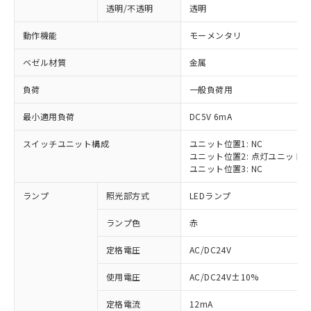
透明/不透明
透明
動作機能
モーメンタリ
ベゼル材質
金属
負荷
一般負荷用
最小適用負荷
DC5V 6mA
スイッチユニット構成
ユニット位置1: NC
ユニット位置2: 点灯ユニット
ユニット位置3: NC
ランプ
照光部方式
LEDランプ
ランプ色
赤
定格電圧
AC/DC24V
※1 対応状況
使用電圧
AC/DC24V±10%
定格電流
12mA
対応済み：EU RoHS指令（10物質）の