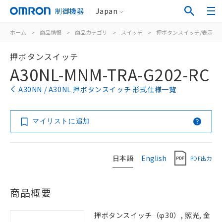
制御機器
Japan
ホーム
>
商品情報
>
商品カテゴリ
>
スイッチ
>
押ボタンスイッチ/表示灯
押ボタンスイッチ
A30NL-MNM-TRA-G202-RC
A30NN / A30NL 押ボタンスイッチ 形式仕様一覧
マイリストに追加
日本語
English
PDF出力
商品概要
押ボタンスイッチ（φ30）, 照光, 金